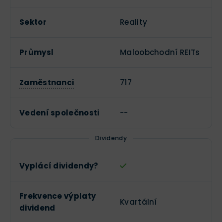
Sektor
Reality
Průmysl
Maloobchodní REITs
Zaměstnanci
717
Vedení společnosti
--
Dividendy
Vyplácí dividendy?
Frekvence výplaty
Kvartální
dividend