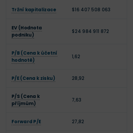
Tržní kapitalizace
$16 407 508 063
EV (Hodnota
$24 984 911 872
podniku)
P/B (Cena k účetní
1,62
hodnotě)
P/E (Cena k zisku)
28,92
P/S (Cena k
7,63
příjmům)
Forward P/E
27,82