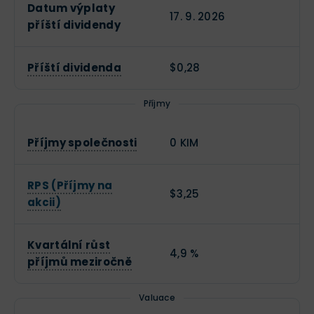
Datum výplaty
17. 9. 2026
příští dividendy
Příští dividenda
$0,28
Příjmy
Příjmy společnosti
0 KIM
RPS (Příjmy na
$3,25
akcii)
Kvartální růst
4,9 %
příjmů meziročně
Valuace