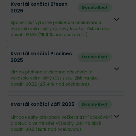
Kvartál končící Březen
Double Beat
2026
Společnost výrazně překonala očekávání a
vykázala velmi silný růstový kvartál. Zisk na akcii
dosáhl $0,23 (
19.3 %
nad očekávání).
Odhad
Skutečno
Kvartál končící Prosinec
Double Beat
2025
Obrat
$542,7 mil.
$558 mil.
Kimco překonalo všechna očekávání a
Příjmy
$129,6 mil.
$164,9 mil.
vykázalo velmi silný růst zisku. Zisk na akcii
dosáhl $0,22 (
23.4 %
nad očekávání).
EPS
$0,19
$0,23
Odhad
Skutečno
Kvartál končící Září 2025
Double Beat
Co se stalo a co očekávat dál
Obrat
$537,2 mil.
$542,5 mil
Kimco Realty překonalo veškerá tržní očekávání
Kimco Realty v uplynulém čtvrtletí překonala
a doručilo velmi silné výsledky. Zisk na akcii
očekávání trhu díky rekordnímu zájmu o pronájmy
Příjmy
$119,9 mil.
$151,2 mil.
dosáhl $0,2 (
12 %
nad očekávání).
v centrech ukotvených potravinovými řetězci.
Klíčovým příběhem je
historicky nejvyšší objem