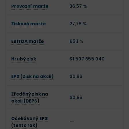
Provozní marže
36,57 %
Zisková marže
27,76 %
EBITDA marže
65,1 %
Hrubý zisk
$1 507 655 040
EPS (Zisk na akcii)
$0,86
Zředěný zisk na
$0,86
akcii (DEPS)
Očekávaný EPS
--
(tento rok)