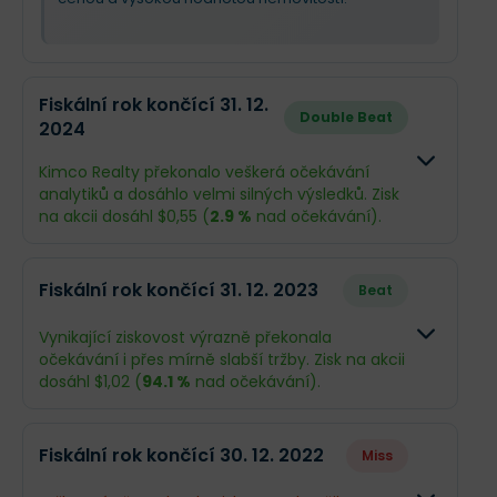
Fiskální rok končící 31. 12.
Double Beat
2024
Kimco Realty překonalo veškerá očekávání
analytiků a dosáhlo velmi silných výsledků. Zisk
na akcii dosáhl $0,55 (
2.9 %
nad očekávání).
Odhad
Skutečno
Fiskální rok končící 31. 12. 2023
Beat
Obrat
$2,02 mld.
$2,04 mld.
Vynikající ziskovost výrazně překonala
očekávání i přes mírně slabší tržby. Zisk na akcii
Příjmy
$360,3 mil.
$410,8 mil.
dosáhl $1,02 (
94.1 %
nad očekávání).
EPS
$0,53
$0,55
Odhad
Skutečno
Fiskální rok končící 30. 12. 2022
Miss
Obrat
$1,9 mld.
$1,78 mld.
Co se stalo a co očekávat dál