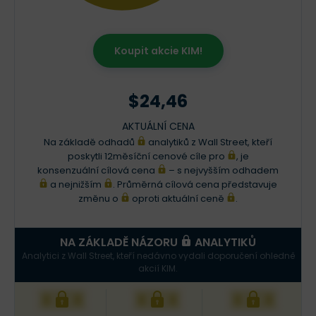
Koupit akcie KIM!
$24,46
AKTUÁLNÍ CENA
Na základě odhadů
analytiků z Wall Street, kteří
poskytli 12měsíční cenové cíle pro
, je
konsenzuální cílová cena
– s nejvyšším odhadem
a nejnižším
. Průměrná cílová cena představuje
změnu o
oproti aktuální ceně
.
NA ZÁKLADĚ NÁZORU
ANALYTIKŮ
Analytici z Wall Street, kteří nedávno vydali doporučení ohledně
akcií KIM.
XXX
XXX
XXX