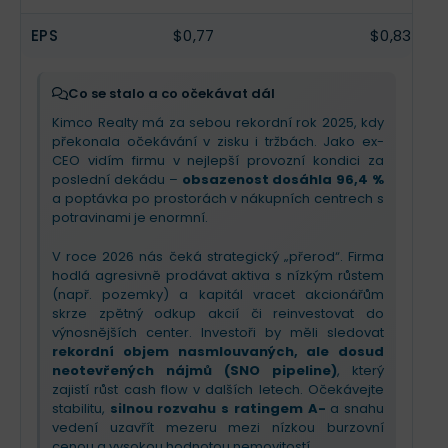
smluv
, které zajistí silný růst příjmů v roce 2025. V
EPS
nadcházejícím kvartálu Kimco očekává
$0,77
$0,83
pokračování leasingové dynamiky a aktivaci
nových developerských projektů. Přestože vyšší
úrokové sazby zůstávají mírnou brzdou, silná
Co se stalo a co očekávat dál
bilance a
zvýšená dividenda
signalizují stabilitu
Kimco Realty má za sebou rekordní rok 2025, kdy
a sebevědomí vedení v další růst hodnoty pro
překonala očekávání v zisku i tržbách. Jako ex-
akcionáře.
CEO vidím firmu v nejlepší provozní kondici za
poslední dekádu –
obsazenost dosáhla 96,4 %
a poptávka po prostorách v nákupních centrech s
potravinami je enormní.
V roce 2026 nás čeká strategický „přerod“. Firma
hodlá agresivně prodávat aktiva s nízkým růstem
(např. pozemky) a kapitál vracet akcionářům
skrze zpětný odkup akcií či reinvestovat do
výnosnějších center. Investoři by měli sledovat
rekordní objem nasmlouvaných, ale dosud
neotevřených nájmů (SNO pipeline)
, který
zajistí růst cash flow v dalších letech. Očekávejte
stabilitu,
silnou rozvahu s ratingem A-
a snahu
vedení uzavřít mezeru mezi nízkou burzovní
cenou a vysokou hodnotou nemovitostí.