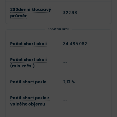
200denní klouzavý
$22,68
průměr
Shortaři akcií
Počet short akcií
34 485 082
Počet short akcií
--
(min. měs.)
Podíl short pozic
7,13 %
Podíl short pozic z
--
volného objemu