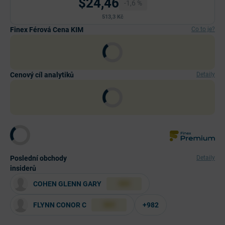
$24,46
-1,6 %
513,3 Kč
Finex Férová Cena KIM
Co to je?
Cenový cíl analytiků
Detaily
Poslední obchody
Detaily
insiderů
COHEN GLENN GARY
XXX
FLYNN CONOR C
+982
XXX