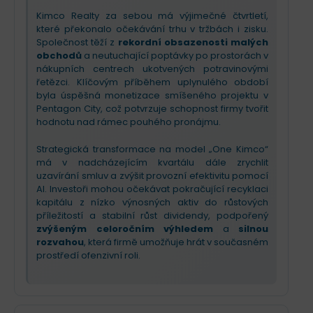
Kimco Realty za sebou má výjimečné čtvrtletí,
které překonalo očekávání trhu v tržbách i zisku.
Společnost těží z
rekordní obsazenosti malých
obchodů
a neutuchající poptávky po prostorách v
nákupních centrech ukotvených potravinovými
řetězci. Klíčovým příběhem uplynulého období
byla úspěšná monetizace smíšeného projektu v
Pentagon City, což potvrzuje schopnost firmy tvořit
hodnotu nad rámec pouhého pronájmu.
Strategická transformace na model „One Kimco“
má v nadcházejícím kvartálu dále zrychlit
uzavírání smluv a zvýšit provozní efektivitu pomocí
AI. Investoři mohou očekávat pokračující recyklaci
kapitálu z nízko výnosných aktiv do růstových
příležitostí a stabilní růst dividendy, podpořený
zvýšeným celoročním výhledem
a
silnou
rozvahou
, která firmě umožňuje hrát v současném
prostředí ofenzivní roli.