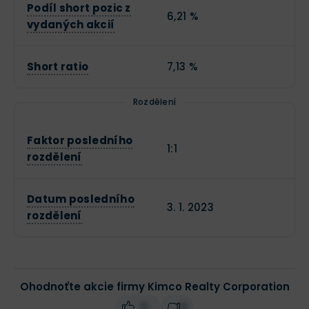
Podíl short pozic z
6,21 %
vydaných akcií
Short ratio
7,13 %
Rozdělení
Faktor posledního
1:1
rozdělení
Datum posledního
3. 1. 2023
rozdělení
Ohodnoťte akcie firmy Kimco Realty Corporation
0
0