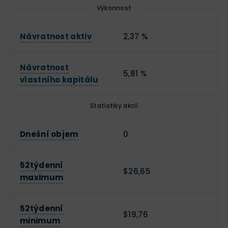
Výkonnost
Návratnost aktiv
2,37 %
Návratnost
5,81 %
vlastního kapitálu
Statistiky akcií
Dnešní objem
0
52týdenní
$26,65
maximum
52týdenní
$19,76
minimum