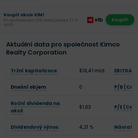
Poslední aktualizace:
Koupit akcie KIM!
Koupit!
Při obchodování CFD ztrácí peníze 77 %
účtů.
Aktuální data pro společnost Kimco
Realty Corporation
Tržní kapitalizace
$16,41 mld.
EBITDA
Dnešní objem
0
P/B (Cen
Roční dividenda na
$1,03
P/E (Cena
akcii
Dividendový výnos
4,21 %
Návratno