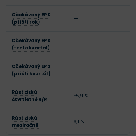
Očekávaný EPS
--
(příští rok)
Očekávaný EPS
--
(tento kvartál)
Očekávaný EPS
--
(příští kvartál)
Růst zisků
-5,9 %
čtvrtletně R/R
Růst zisků
6,1 %
meziročně