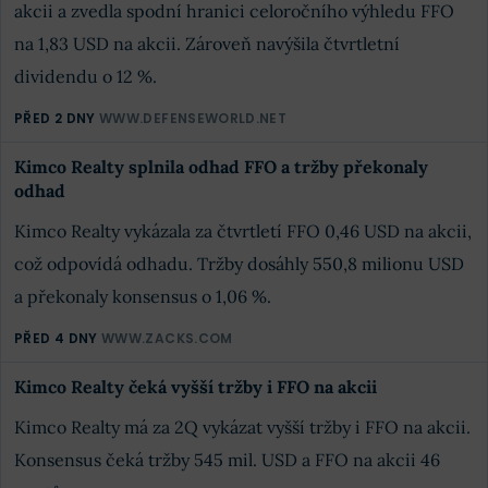
akcii a zvedla spodní hranici celoročního výhledu FFO
na 1,83 USD na akcii. Zároveň navýšila čtvrtletní
dividendu o 12 %.
PŘED 2 DNY
WWW.DEFENSEWORLD.NET
Kimco Realty splnila odhad FFO a tržby překonaly
odhad
Kimco Realty vykázala za čtvrtletí FFO 0,46 USD na akcii,
což odpovídá odhadu. Tržby dosáhly 550,8 milionu USD
a překonaly konsensus o 1,06 %.
PŘED 4 DNY
WWW.ZACKS.COM
Kimco Realty čeká vyšší tržby i FFO na akcii
Kimco Realty má za 2Q vykázat vyšší tržby i FFO na akcii.
Konsensus čeká tržby 545 mil. USD a FFO na akcii 46