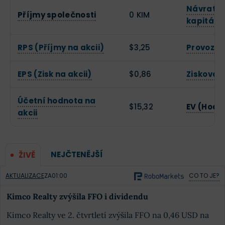
Návratno
Příjmy společnosti
0 KIM
kapitálu
RPS (Příjmy na akcii)
$3,25
Provozní
EPS (Zisk na akcii)
$0,86
Zisková 
Účetní hodnota na
$15,32
EV (Hodn
akcii
NEJČTENĚJŠÍ
ŽIVĚ
AKTUALIZACE
ZA
01:00
CO TO JE?
Kimco Realty zvýšila FFO i dividendu
Kimco Realty ve 2. čtvrtletí zvýšila FFO na 0,46 USD na