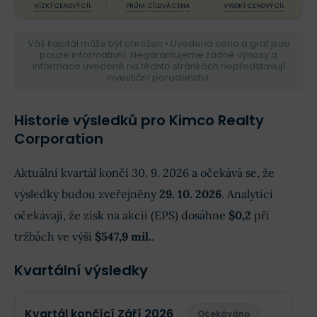
NÍZKÝ CENOVÝ CÍL
PRŮM. CÍLOVÁ CENA
VYSOKÝ CENOVÝ CÍL
Váš kapitál může být ohrožen • Uvedená cena a graf jsou
pouze informativní. Negarantujeme žádné výnosy a
informace uvedené na těchto stránkách nepředstavují
investiční poradenství.
Historie výsledků pro Kimco Realty
Corporation
Aktuální kvartál končí 30. 9. 2026 a očekává se, že
výsledky budou zveřejněny
29. 10. 2026
. Analytici
očekávají, že zisk na akcii (EPS) dosáhne
$0,2
při
tržbách ve výši
$547,9 mil.
.
Kvartální výsledky
Kvartál končící Září 2026
Očekáváno