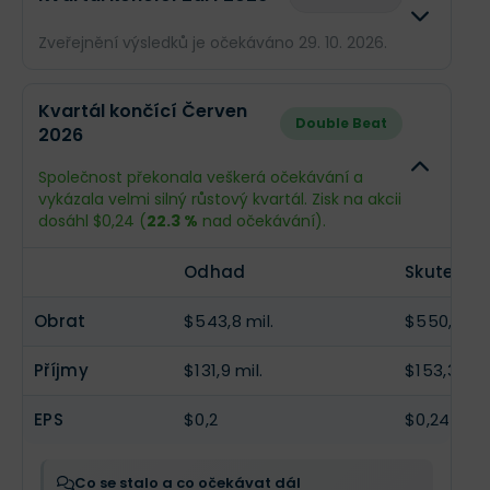
Zveřejnění výsledků je očekáváno 29. 10. 2026.
Odhad
Skuteč
Kvartál končící Červen
Double Beat
2026
Obrat
$547,9 mil.
--
Společnost překonala veškerá očekávání a
Příjmy
$134,9 mil.
--
vykázala velmi silný růstový kvartál. Zisk na akcii
dosáhl $0,24 (
22.3 %
nad očekávání).
EPS
$0,2
--
Odhad
Skutečno
Obrat
$543,8 mil.
$550,8 mil
Příjmy
$131,9 mil.
$153,3 mil.
EPS
$0,2
$0,24
Co se stalo a co očekávat dál