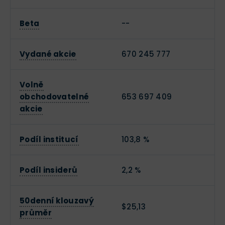
Beta
--
Vydané akcie
670 245 777
Volně
obchodovatelné
653 697 409
akcie
Podíl institucí
103,8 %
Podíl insiderů
2,2 %
50denní klouzavý
$25,13
průměr