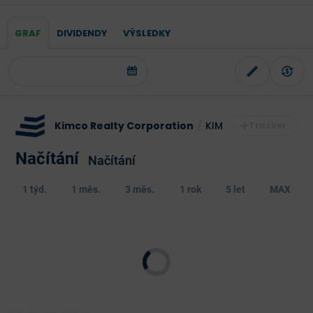
GRAF
DIVIDENDY
VÝSLEDKY
Kimco Realty Corporation
/
KIM
Načítání
Načítání
1 týd.
1 měs.
3 měs.
1 rok
5 let
MAX