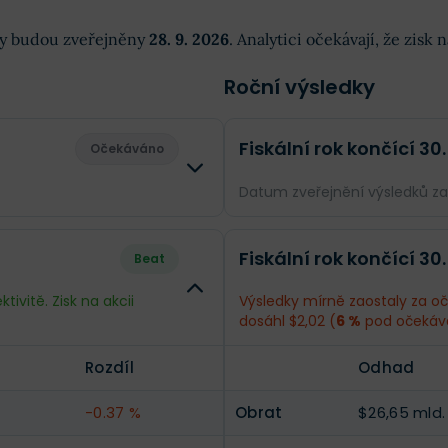
dky budou zveřejněny
28. 9. 2026
. Analytici očekávají, že zisk
Roční výsledky
Fiskální rok končící 30.
Očekáváno
Datum zveřejnění výsledků z
Rozdíl
Odhad
Fiskální rok končící 30.
Beat
--
Obrat
$27,62 mld.
ivitě. Zisk na akcii
Výsledky mírně zaostaly za oče
dosáhl $2,02 (
6 %
pod očekáv
--
Příjmy
$3,03 mld.
Rozdíl
Odhad
--
EPS
$2,24
-0.37 %
Obrat
$26,65 mld.