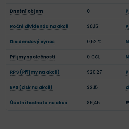
Dnešní objem
0
P
Roční dividenda na akcii
$0,15
P
Dividendový výnos
0,52 %
N
Příjmy společnosti
0 CCL
N
RPS (Příjmy na akcii)
$20,27
P
EPS (Zisk na akcii)
$2,15
Z
Účetní hodnota na akcii
$9,45
E