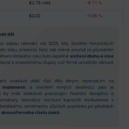
$2,76 mld.
-8.77 %
$2,02
-5.96 %
vat dál
a sebou rekordní rok 2025, kdy dosáhla historických
ím zisku, přestože čistý zisk mírně zaostal za původním
během loňského roku bylo úspěšné
snížení dluhu o více
ávrat k investičnímu stupni, což firmě umožnilo obnovit
nt očekává další růst díky silným rezervacím na
h maximech
a otevření nových destinací, jako je
ři by měli očekávat pokračující finanční disciplínu a
 struktury. Navzdory rostoucí kapacitě konkurence v
řebitelskému sentimentu zůstává poptávka po plavbách
k
dvouciferného růstu zisků
.