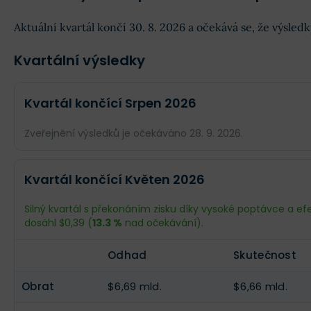
Aktuální kvartál končí 30. 8. 2026 a očekává se, že výsle
Kvartální výsledky
Kvartál končící Srpen 2026
Zveřejnění výsledků je očekáváno 28. 9. 2026.
Odhad
Skutečnost
Kvartál končící Květen 2026
Obrat
$8,4 mld.
--
Silný kvartál s překonáním zisku díky vysoké poptávce a efekt
dosáhl $0,39 (
13.3 %
nad očekávání).
Příjmy
$1,88 mld.
--
Odhad
Skutečnost
EPS
$1,35
--
Obrat
$6,69 mld.
$6,66 mld.