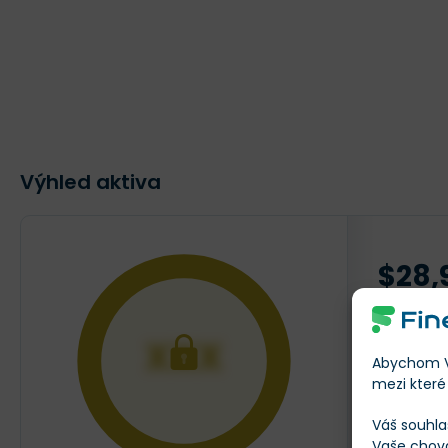
Výhled aktiva
$28,
AKTUÁLNÍ
XXX
Abychom Vá
mezi které 
Váš souhla
Vaše chov