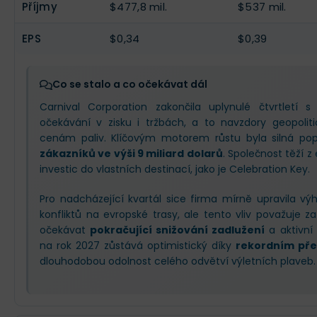
Příjmy
$477,8 mil.
$537 mil.
EPS
$0,34
$0,39
Co se stalo a co očekávat dál
Carnival Corporation zakončila uplynulé čtvrtletí s
očekávání v zisku i tržbách, a to navzdory geopolit
cenám paliv. Klíčovým motorem růstu byla silná p
zákazníků ve výši 9 miliard dolarů
. Společnost těží z
investic do vlastních destinací, jako je Celebration Key.
Pro nadcházející kvartál sice firma mírně upravila v
konfliktů na evropské trasy, ale tento vliv považuje 
očekávat
pokračující snižování zadlužení
a aktivní 
na rok 2027 zůstává optimistický díky
rekordním př
dlouhodobou odolnost celého odvětví výletních plaveb.