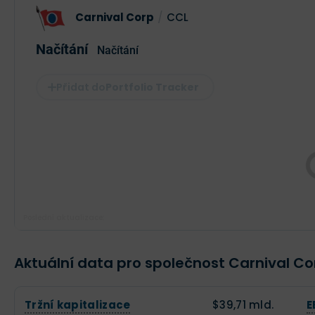
Carnival Corp
/
CCL
Načítání
Načítání
Portfolio Tracker
Poslední aktualizace:
Aktuální data pro společnost Carnival Co
Tržní kapitalizace
$39,71 mld.
E