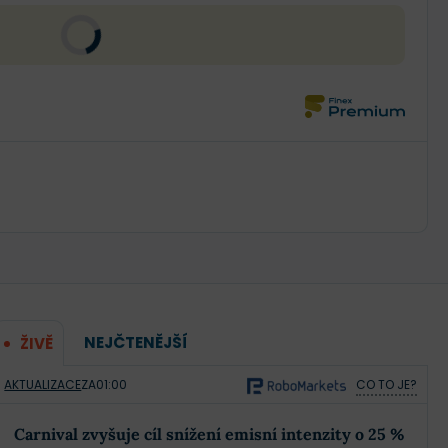
NEJČTENĚJŠÍ
ŽIVĚ
AKTUALIZACE
ZA
01:00
CO TO JE?
Carnival zvyšuje cíl snížení emisní intenzity o 25 %