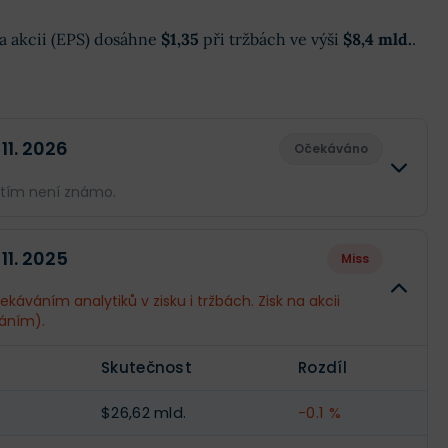
 na akcii (EPS) dosáhne
$1,35
při tržbách ve výši
$8,4 mld.
.
 11. 2026
Očekáváno
atím není známo.
Skutečnost
Rozdíl
 11. 2025
Miss
--
--
káváním analytiků v zisku i tržbách. Zisk na akcii
áním).
--
--
Skutečnost
Rozdíl
--
--
$26,62 mld.
-0.1 %