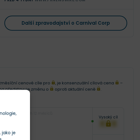
Další zpravodajství o Carnival Corp
i 12měsíční cenové cíle pro
, je konsenzuální cílová cena
–
ena představuje změnu o
oproti aktuální ceně
.
nologie,
Následujících 12 měsíců
Vysoký cíl
XXX
jako je
e