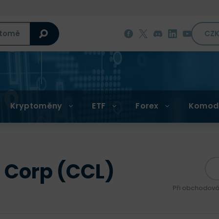
CZ
Kryptoměny
ETF
Forex
Komod
l Corp (CCL)
Při obchodová