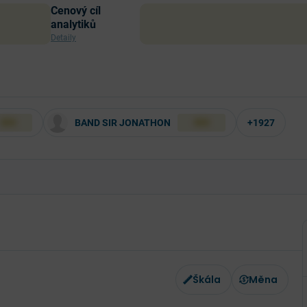
Cenový cíl
analytiků
Detaily
BAND SIR JONATHON
+1927
XXX
XXX
Škála
Měna