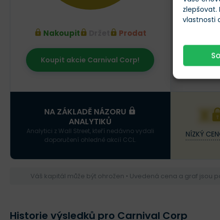
zlepšovat.
vlastnosti
Nakoupit
Držet
Prodat
S
Koupit akcie Carnival Corp!
Srpen 20
X
NA ZÁKLADĚ NÁZORU
ANALYTIKŮ
Analytici z Wall Street, kteří nedávno vydali
NÍZKÝ CEN
doporučení ohledně akcií CCL.
Váš kapitál může být ohrožen • Uvedená cena a graf jsou 
Historie výsledků pro Carnival Corp