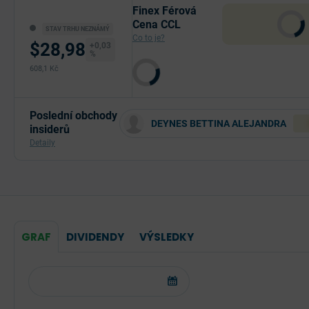
Finex Férová
Cena CCL
STAV TRHU NEZNÁMÝ
Co to je?
$28,98
+0,03
%
608,1 Kč
Poslední obchody
DEYNES BETTINA ALEJANDRA
insiderů
Detaily
GRAF
DIVIDENDY
VÝSLEDKY