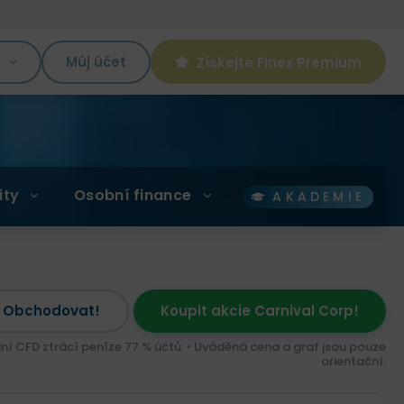
K
Můj účet
Získejte Finex Premium
ity
Osobní finance
AKADEMIE
Obchodovat!
Koupit akcie Carnival Corp!
ní CFD ztrácí peníze 77 % účtů. • Uváděná cena a graf jsou pouze
orientační.