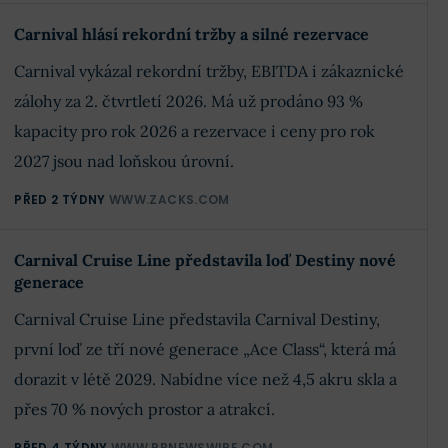
Carnival hlásí rekordní tržby a silné rezervace
Carnival vykázal rekordní tržby, EBITDA i zákaznické
zálohy za 2. čtvrtletí 2026. Má už prodáno 93 %
kapacity pro rok 2026 a rezervace i ceny pro rok
2027 jsou nad loňskou úrovní.
PŘED 2 TÝDNY
WWW.ZACKS.COM
Carnival Cruise Line představila loď Destiny nové
generace
Carnival Cruise Line představila Carnival Destiny,
první loď ze tří nové generace „Ace Class“, která má
dorazit v létě 2029. Nabídne více než 4,5 akru skla a
přes 70 % nových prostor a atrakcí.
PŘED 4 TÝDNY
WWW.PRNEWSWIRE.COM