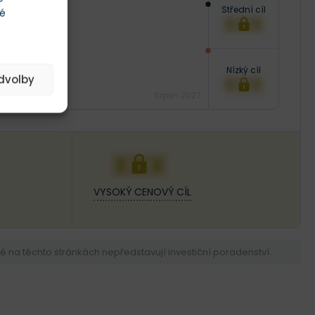
Střední cíl
té
XXX
Nízký cíl
edvolby
XXX
Srpen 2027
XXX
VYSOKÝ CENOVÝ CÍL
na těchto stránkách nepředstavují investiční poradenství.