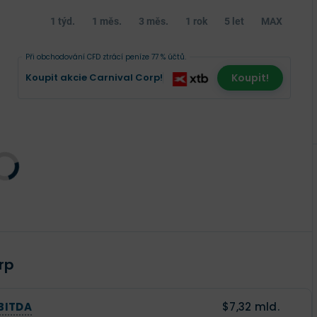
1 týd.
1 měs.
3 měs.
1 rok
5 let
MAX
Při obchodování CFD ztrácí peníze 77 % účtů.
Koupit akcie Carnival Corp!
Koupit!
rp
BITDA
$7,32 mld.