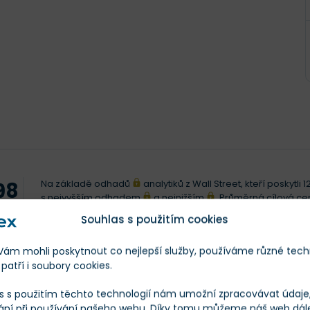
Na základě odhadů
analytiků z Wall Street, kteří poskytl
98
s nejvyšším odhadem
a nejnižším
. Průměrná cílová c
 CENA
Souhlas s použitím cookies
m mohli poskytnout co nejlepší služby, používáme různé tech
Posl. 12 měs.
patří i soubory cookies.
s s použitím těchto technologií nám umožní zpracovávat údaje, 
ání při používání našeho webu. Díky tomu můžeme náš web dál