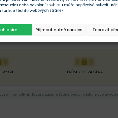
 Nesouhlas nebo odvolání souhlasu může nepříznivě ovlivnit urči
 a funkce těchto webových stránek.
ouhlasím
Přijmout nutné cookies
Zobrazit př
25
XX
XXX
OVÝ CÍL
PRŮM. CÍLOVÁ CENA
pouze informativní. Negarantujeme žádné výnosy a informace uvedené 