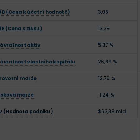
/B (Cena k účetní hodnotě)
3,05
/E (Cena k zisku)
13,39
ávratnost aktiv
5,37 %
ávratnost vlastního kapitálu
26,69 %
rovozní marže
12,79 %
isková marže
11,24 %
V (Hodnota podniku)
$63,38 mld.