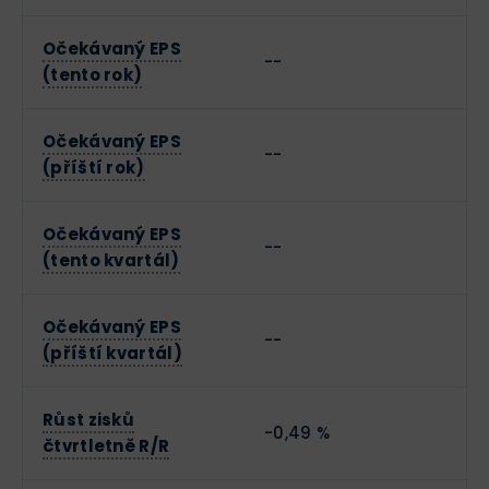
Očekávaný EPS
--
(tento rok)
Očekávaný EPS
--
(příští rok)
Očekávaný EPS
--
(tento kvartál)
Očekávaný EPS
--
(příští kvartál)
Růst zisků
-0,49 %
čtvrtletně R/R