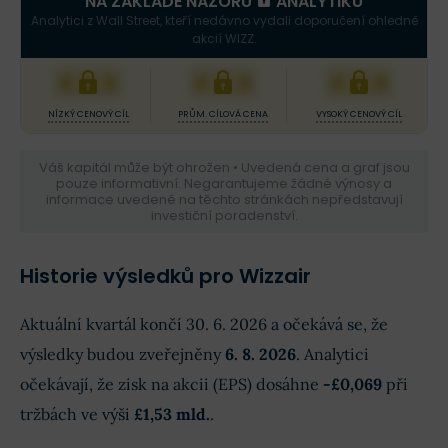
NA ZÁKLADĚ NÁZORU
ANALYTIKŮ
Analytici z Wall Street, kteří nedávno vydali doporučení ohledně
akcií WIZZ.
XXX
XXX
XXX
NÍZKÝ CENOVÝ CÍL
PRŮM. CÍLOVÁ CENA
VYSOKÝ CENOVÝ CÍL
Váš kapitál může být ohrožen • Uvedená cena a graf jsou
pouze informativní. Negarantujeme žádné výnosy a
informace uvedené na těchto stránkách nepředstavují
investiční poradenství.
Historie výsledků pro Wizzair
Aktuální kvartál končí 30. 6. 2026 a očekává se, že
výsledky budou zveřejněny
6. 8. 2026
. Analytici
očekávají, že zisk na akcii (EPS) dosáhne
-£0,069
při
tržbách ve výši
£1,53 mld.
.