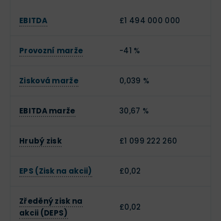
EBITDA
£1 494 000 000
Provozní marže
-41 %
Zisková marže
0,039 %
EBITDA marže
30,67 %
Hrubý zisk
£1 099 222 260
EPS (Zisk na akcii)
£0,02
Zředěný zisk na
£0,02
akcii (DEPS)