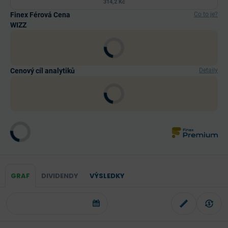
314,2 Kč
Finex Férová Cena
Co to je?
WIZZ
Cenový cíl analytiků
Detaily
GRAF
DIVIDENDY
VÝSLEDKY