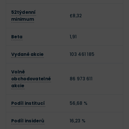
52týdenní
£8,32
minimum
Beta
1,91
Vydané akcie
103 461 185
Volně
obchodovatelné
86 973 611
akcie
Podíl institucí
56,68 %
Podíl insiderů
16,23 %