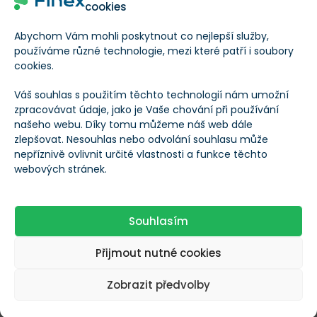
společnosti
cookies
Abychom Vám mohli poskytnout co nejlepší služby,
Založeno
2003
používáme různé technologie, mezi které patří i soubory
cookies.
Datum IPO
--
Váš souhlas s použitím těchto technologií nám umožní
zpracovávat údaje, jako je Vaše chování při používání
našeho webu. Díky tomu můžeme náš web dále
Sektor
Průmysl
zlepšovat. Nesouhlas nebo odvolání souhlasu může
nepříznivě ovlivnit určité vlastnosti a funkce těchto
webových stránek.
Průmysl
Letecká doprava
Zaměstnanci
8 816
Souhlasím
Přijmout nutné cookies
Vedení společnosti
--
Zobrazit předvolby
Dividendy