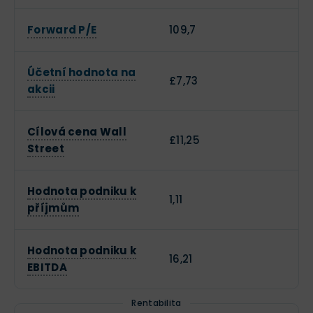
Forward P/E
109,7
Účetní hodnota na
£7,73
akcii
Cílová cena Wall
£11,25
Street
Hodnota podniku k
1,11
příjmům
Hodnota podniku k
16,21
EBITDA
Rentabilita