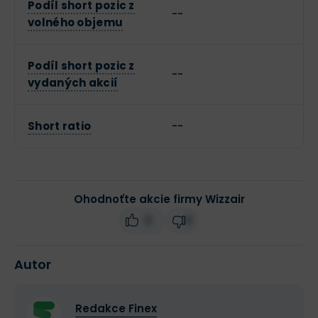
Podíl short pozic z
--
volného objemu
Podíl short pozic z
--
vydaných akcií
Short ratio
--
Ohodnoťte akcie firmy Wizzair
0
0
Autor
Redakce Finex