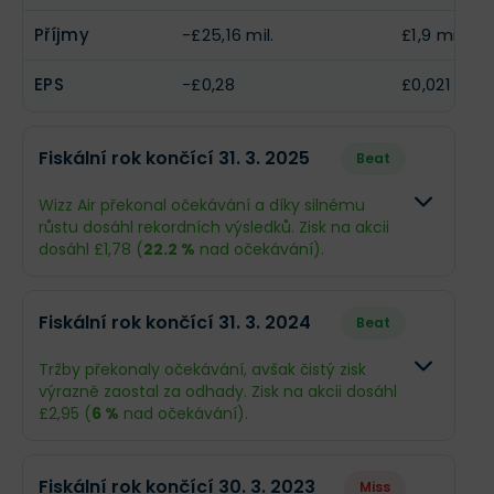
poptávka a růst výnosů, zejména ve střední a
2027. Ačkoliv byl
výhled na celý rok stažen
, firma
Příjmy
-£25,16 mil.
£1,9 mil.
východní Evropě.
sází na
provozní efektivitu a finanční
disciplínu
.
V nadcházejícím čtvrtletí a celém fiskálním roce
EPS
-£0,28
£0,021
by investoři měli očekávat
postupné oživení
růstu a návrat k ziskovosti
, i když
tlak na
jednotkové náklady přetrvá
. Vedení se nyní
Fiskální rok končící 31. 3. 2025
Beat
soustředí na restrukturalizaci sítě, stažení z méně
ziskových tras a přechod na modernější,
efektivnější flotilu, což by mělo firmu dlouhodobě
Wizz Air překonal očekávání a díky silnému
stabilizovat.
růstu dosáhl rekordních výsledků. Zisk na akcii
dosáhl £1,78 (
22.2 %
nad očekávání).
Odhad
Skutečnos
Fiskální rok končící 31. 3. 2024
Beat
Obrat
£4,48 mld.
£4,41 mld.
Tržby překonaly očekávání, avšak čistý zisk
výrazně zaostal za odhady. Zisk na akcii dosáhl
Příjmy
£127 mil.
£188,9 mil.
£2,95 (
6 %
nad očekávání).
EPS
£1,46
£1,78
Odhad
Skutečnos
Fiskální rok končící 30. 3. 2023
Miss