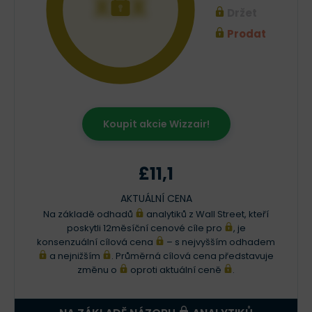
XXX
Držet
Prodat
Koupit akcie Wizzair!
£11,1
AKTUÁLNÍ CENA
Na základě odhadů
analytiků z Wall Street, kteří
poskytli 12měsíční cenové cíle pro
, je
konsenzuální cílová cena
– s nejvyšším odhadem
a nejnižším
. Průměrná cílová cena představuje
změnu o
oproti aktuální ceně
.