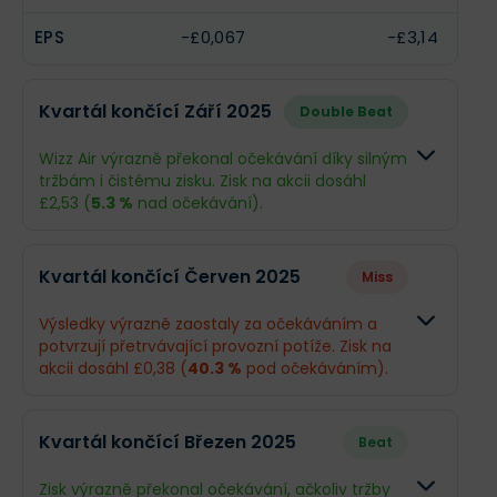
EPS
-£0,067
-£3,14
Kvartál končící Září 2025
Double Beat
Wizz Air výrazně překonal očekávání díky silným
tržbám i čistému zisku. Zisk na akcii dosáhl
£2,53 (
5.3 %
nad očekávání).
Odhad
Skutečnos
Kvartál končící Červen 2025
Miss
Obrat
£1,94 mld.
£2,87 mld.
Výsledky výrazně zaostaly za očekáváním a
potvrzují přetrvávající provozní potíže. Zisk na
Příjmy
£217,7 mil.
£281 mil.
akcii dosáhl £0,38 (
40.3 %
pod očekáváním).
EPS
£2,4
£2,53
Odhad
Skutečnos
Kvartál končící Březen 2025
Beat
Obrat
£1,45 mld.
£1,22 mld.
Co se stalo a co očekávat dál
Zisk výrazně překonal očekávání, ačkoliv tržby