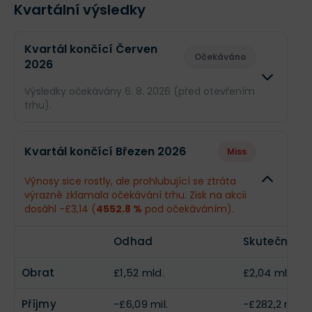
Kvartální výsledky
Kvartál končící Červen
Očekáváno
2026
Výsledky očekávány 6. 8. 2026 (před otevřením
trhu).
Odhad
Skutečn
Kvartál končící Březen 2026
Miss
Obrat
£1,53 mld.
--
Výnosy sice rostly, ale prohlubující se ztráta
výrazně zklamala očekávání trhu. Zisk na akcii
Příjmy
-£6,15 mil.
--
dosáhl -£3,14 (
4552.8 %
pod očekáváním).
EPS
-£0,069
--
Odhad
Skutečnost
Obrat
£1,52 mld.
£2,04 mld.
Příjmy
-£6,09 mil.
-£282,2 mil.