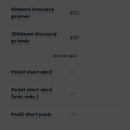
50denní klouzavý
£11,1
průměr
200denní klouzavý
£11,1
průměr
Shortaři akcií
Počet short akcií
--
Počet short akcií
--
(min. měs.)
Podíl short pozic
--