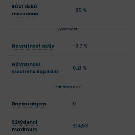
Růst zisků
-99 %
meziročně
Výkonnost
Návratnost aktiv
-0,7 %
Návratnost
0,21 %
vlastního kapitálu
Statistiky akcií
Dnešní objem
0
52týdenní
£14,53
maximum