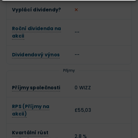
Vyplácí dividendy?
Roční dividenda na
--
akcii
Dividendový výnos
--
Příjmy
Příjmy společnosti
0 WIZZ
RPS (Příjmy na
£55,03
akcii)
Kvartální růst
2,8 %