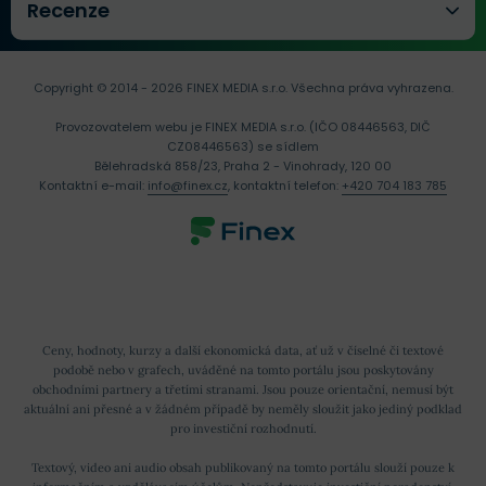
Recenze
Copyright © 2014 - 2026 FINEX MEDIA s.r.o.
Všechna práva vyhrazena.
Provozovatelem webu je FINEX MEDIA s.r.o. (IČO 08446563, DIČ
CZ08446563) se sídlem
Bělehradská 858/23, Praha 2 - Vinohrady, 120 00
Kontaktní e-mail:
info@finex.cz
, kontaktní telefon:
+420 704 183 785
Ceny, hodnoty, kurzy a další ekonomická data, ať už v číselné či textové
podobě nebo v grafech, uváděné na tomto portálu jsou poskytovány
obchodními partnery a třetími stranami. Jsou pouze orientační, nemusí být
aktuální ani přesné a v žádném případě by neměly sloužit jako jediný podklad
pro investiční rozhodnutí.
Textový, video ani audio obsah publikovaný na tomto portálu slouží pouze k