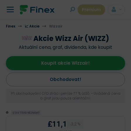
Premium
Finex
📈 Akcie
Wizzair
Akcie Wizz Air (WIZZ)
Aktuální cena, graf, dividenda, kde koupit
Koupit akcie Wizzair!
Obchodovat!
Při obchodování CFD ztrácí peníze 77 % účtů. • Uváděná cena
a graf jsou pouze orientační.
STAV TRHU NEZNÁMÝ
£11,1
-3,2 %