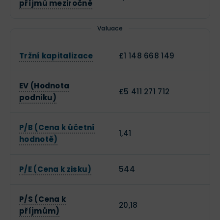
příjmů meziročně
Valuace
Tržní kapitalizace
£1 148 668 149
EV (Hodnota
£5 411 271 712
podniku)
P/B (Cena k účetní
1,41
hodnotě)
P/E (Cena k zisku)
544
P/S (Cena k
20,18
příjmům)