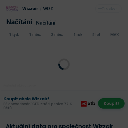
Wizzair
/
WIZZ
Načítání
Načítání
1 týd.
1 měs.
3 měs.
1 rok
5 let
MAX
Poslední aktualizace:
Koupit akcie Wizzair!
Koupit!
Při obchodování CFD ztrácí peníze 77 %
účtů.
Aktuální data pro společnost Wizzair