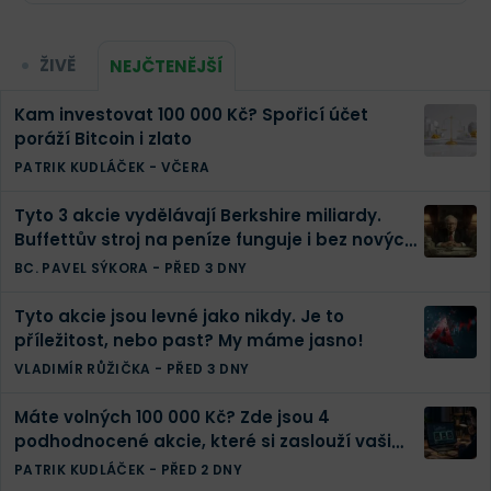
ŽIVĚ
NEJČTENĚJŠÍ
Kam investovat 100 000 Kč? Spořicí účet
poráží Bitcoin i zlato
PATRIK KUDLÁČEK
-
VČERA
Tyto 3 akcie vydělávají Berkshire miliardy.
Buffettův stroj na peníze funguje i bez nových
investic
BC. PAVEL SÝKORA
-
PŘED 3 DNY
Tyto akcie jsou levné jako nikdy. Je to
příležitost, nebo past? My máme jasno!
VLADIMÍR RŮŽIČKA
-
PŘED 3 DNY
Máte volných 100 000 Kč? Zde jsou 4
podhodnocené akcie, které si zaslouží vaši
pozornost
PATRIK KUDLÁČEK
-
PŘED 2 DNY