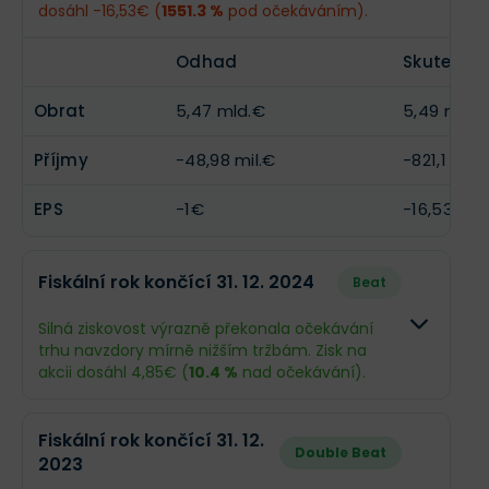
dosáhl -16,53€ (
1551.3 %
pod očekáváním).
klesly na 1,34 mld. EUR a
čistá ztráta se
prohloubila na 86 mil. EUR
kvůli slabé poptávce v
EPS
1,19€
--
chemickém průmyslu a tlaku levné čínské
Odhad
Skutečno
konkurence. Světlým bodem zůstává segment
polovodičů, kde poptávka roste.
Obrat
5,47 mld.€
5,49 mld.
Pro nadcházející čtvrtletí a rok 2026 management
Příjmy
-48,98 mil.€
-821,1 mil.
varuje před přetrvávajícím útlumem. V reakci na
krizi společnost spouští
ambiciózní úsporný
program
zaměřený na fixní náklady a
výrazně
EPS
-1€
-16,53€
omezuje investice (CapEx)
. Investoři by měli
očekávat slabý závěr roku a zaměřit se na to, zda
drastické úspory a orientace na speciality
Fiskální rok končící 31. 12. 2024
Beat
dokážou v příštím roce stabilizovat marže v
prostředí, které zůstává geopoliticky i ekonomicky
nejisté.
Silná ziskovost výrazně překonala očekávání
trhu navzdory mírně nižším tržbám. Zisk na
akcii dosáhl 4,85€ (
10.4 %
nad očekávání).
Odhad
Skutečno
Fiskální rok končící 31. 12.
Double Beat
2023
Obrat
5,77 mld.€
5,72 mld.