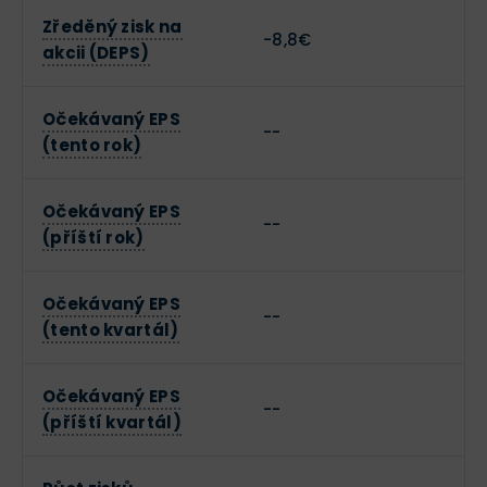
Zředěný zisk na
-8,8€
akcii (DEPS)
Očekávaný EPS
--
(tento rok)
Očekávaný EPS
--
(příští rok)
Očekávaný EPS
--
(tento kvartál)
Očekávaný EPS
--
(příští kvartál)