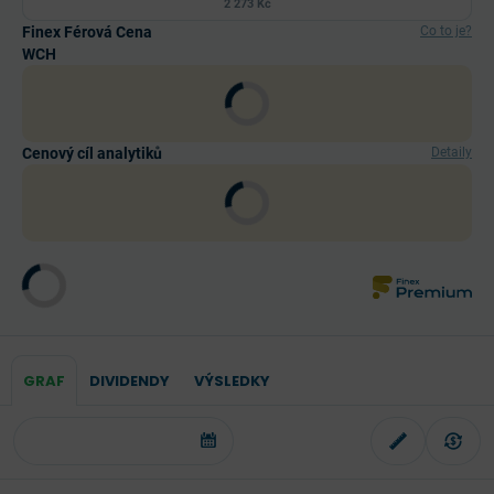
2 273 Kč
Finex Férová Cena
Co to je?
WCH
Cenový cíl analytiků
Detaily
GRAF
DIVIDENDY
VÝSLEDKY