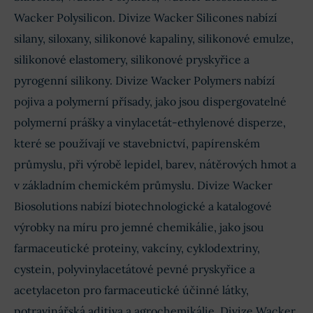
investičními výdaji. Společnost je strategicky dobře
Wacker Polysilicon. Divize Wacker Silicones nabízí
ukotvena v megatrendech, jako jsou
polovodiče
Pro rok 2024 management očekává pokračující
a digitalizace
, což slibuje dlouhodobý růst.
silany, siloxany, silikonové kapaliny, silikonové emulze,
stagnaci trhu bez výrazného oživení. Klíčovým
příběhem nadcházejícího roku je strategická
silikonové elastomery, silikonové pryskyřice a
transformace: firma
masivně investuje do
specialit pro elektromobilitu, polovodiče a
pyrogenní silikony. Divize Wacker Polymers nabízí
biotechnologie
. Investoři by měli očekávat
pojiva a polymerní přísady, jako jsou dispergovatelné
stabilizaci v segmentu silikonů a postupné
snižování nákladů na energie. Cílem je připravit
polymerní prášky a vinylacetát-ethylenové disperze,
kapacitu na budoucí cyklus růstu, přičemž prioritou
které se používají ve stavebnictví, papírenském
zůstává udržitelnost a
technologická
dominance v dodávkách pro čipy a solární
průmyslu, při výrobě lepidel, barev, nátěrových hmot a
systémy
.
v základním chemickém průmyslu. Divize Wacker
Biosolutions nabízí biotechnologické a katalogové
výrobky na míru pro jemné chemikálie, jako jsou
farmaceutické proteiny, vakcíny, cyklodextriny,
cystein, polyvinylacetátové pevné pryskyřice a
acetylaceton pro farmaceutické účinné látky,
potravinářská aditiva a agrochemikálie. Divize Wacker