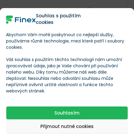
https://www.wacker.
Souhlas s použitím
com/cms/en-
cookies
us/about-
Webové stránky
wacker/investor-
Abychom Vám mohli poskytnout co nejlepší služby,
relations/overview/i
používáme různé technologie, mezi které patří i soubory
nvestor-
cookies.
relations.html
Váš souhlas s použitím těchto technologií nám umožní
zpracovávat údaje, jako je Vaše chování při používání
Adresa sídla
našeho webu. Díky tomu můžeme náš web dále
--
zlepšovat. Nesouhlas nebo odvolání souhlasu může
společnosti
nepříznivě ovlivnit určité vlastnosti a funkce těchto
webových stránek.
Založeno
1914
Souhlasím
Datum IPO
--
Přijmout nutné cookies
Sektor
Materiály