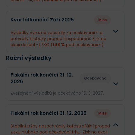
EPS
0,11€
0,21€
Odhad
Skutečnos
Kvartál končící Září 2025
Miss
Obrat
1,26 mld.€
1,26 mld.€
Výsledky výrazně zaostaly za očekáváním a
potvrdily hluboký propad hospodaření. Zisk na
Příjmy
54,48 mil.€
-702,9 mil.
akcii dosáhl -1,73€ (
148 %
pod očekáváním).
EPS
1,09€
-14,15€
Roční výsledky
Odhad
Skutečn
Obrat
1,38 mld.€
1,34 mld.
Fiskální rok končící 31. 12.
Očekáváno
2026
Příjmy
-34,76 mil.€
-86,1 mil
Zveřejnění výsledků je očekáváno 16. 3. 2027.
EPS
-0,7€
-1,73€
Odhad
Skuteč
Fiskální rok končící 31. 12. 2025
Miss
Co se stalo a co očekávat dál
Obrat
5,69 mld.€
--
Stabilní tržby nezachránily katastrofální propad
Wacker Chemie zažila náročné čtvrtletí, kdy realita
zisku hluboko pod očekávání trhu. Zisk na akcii
výrazně zaostala za očekáváním analytiků. Tržby
Příjmy
60,21 mil.€
--