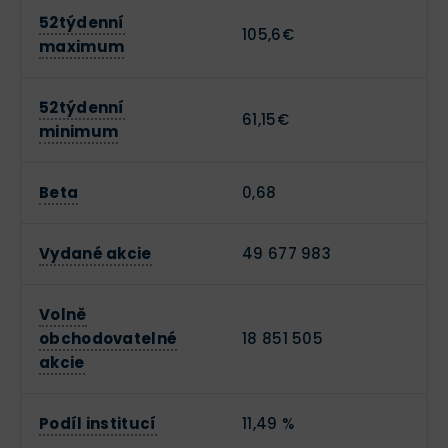
52týdenní
105,6€
maximum
52týdenní
61,15€
minimum
Beta
0,68
Vydané akcie
49 677 983
Volně
obchodovatelné
18 851 505
akcie
Podíl institucí
11,49 %