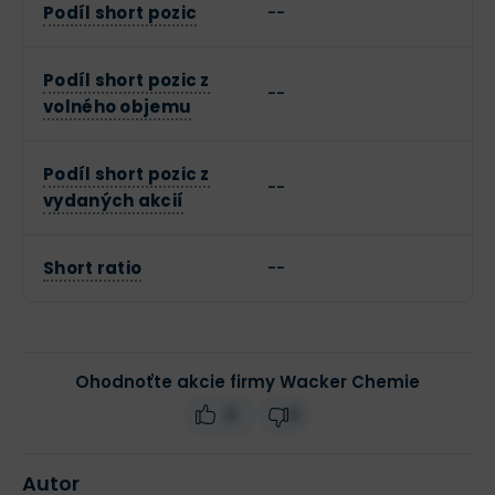
Podíl short pozic
--
Podíl short pozic z
--
volného objemu
Podíl short pozic z
--
vydaných akcií
Short ratio
--
Ohodnoťte akcie firmy Wacker Chemie
0
0
Autor