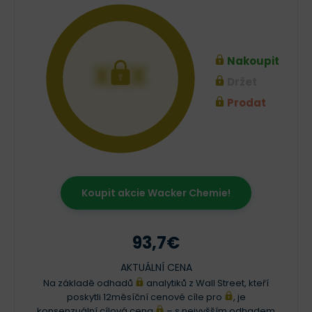
Nakoupit
XXX
Držet
Prodat
Koupit akcie Wacker Chemie!
93,7€
AKTUÁLNÍ CENA
Na základě odhadů
analytiků z Wall Street, kteří
poskytli 12měsíční cenové cíle pro
, je
konsenzuální cílová cena
– s nejvyšším odhadem