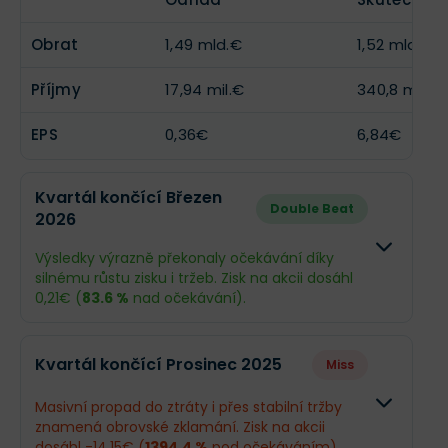
Obrat
1,49 mld.€
1,52 mld.€
Příjmy
17,94 mil.€
340,8 mil.€
EPS
0,36€
6,84€
Kvartál končící Březen
Double Beat
2026
Výsledky výrazně překonaly očekávání díky
silnému růstu zisku i tržeb. Zisk na akcii dosáhl
0,21€ (
83.6 %
nad očekávání).
Odhad
Skutečnos
Kvartál končící Prosinec 2025
Miss
Obrat
1,39 mld.€
1,41 mld.€
Masivní propad do ztráty i přes stabilní tržby
znamená obrovské zklamání. Zisk na akcii
Příjmy
5,7 mil.€
15,3 mil.€
dosáhl -14,15€ (
1394.4 %
pod očekáváním).