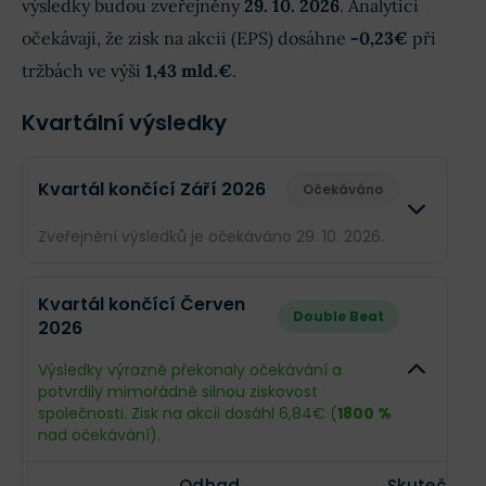
výsledky budou zveřejněny
29. 10. 2026
. Analytici
očekávají, že zisk na akcii (EPS) dosáhne
-0,23€
při
tržbách ve výši
1,43 mld.€
.
Kvartální výsledky
Kvartál končící Září 2026
Očekáváno
Zveřejnění výsledků je očekáváno 29. 10. 2026.
Odhad
Skuteč
Kvartál končící Červen
Double Beat
2026
Obrat
1,43 mld.€
--
Výsledky výrazně překonaly očekávání a
Příjmy
-11,58 mil.€
--
potvrdily mimořádně silnou ziskovost
společnosti. Zisk na akcii dosáhl 6,84€ (
1800 %
EPS
-0,23€
--
nad očekávání).
Odhad
Skutečnost