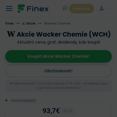
Premium
Finex
📈 Akcie
Wacker Chemie
Akcie Wacker Chemie (WCH)
Aktuální cena, graf, dividendy, kde koupit
Koupit akcie Wacker Chemie!
Obchodovat!
Při obchodování CFD ztrácí peníze 77 % účtů. • Uváděná cena
a graf jsou pouze orientační.
STAV TRHU NEZNÁMÝ
93,7€
-2,2 %