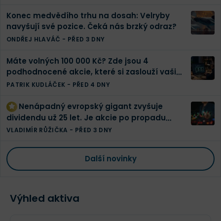
Konec medvědího trhu na dosah: Velryby
navyšují své pozice. Čeká nás brzký odraz?
ONDŘEJ HLAVÁČ
-
PŘED 3 DNY
Máte volných 100 000 Kč? Zde jsou 4
podhodnocené akcie, které si zaslouží vaši
pozornost
PATRIK KUDLÁČEK
-
PŘED 4 DNY
Nenápadný evropský gigant zvyšuje
dividendu už 25 let. Je akcie po propadu
konečně levná?
VLADIMÍR RŮŽIČKA
-
PŘED 3 DNY
Další novinky
Výhled aktiva