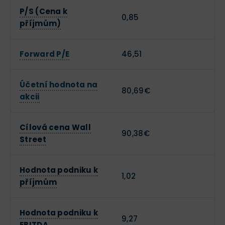
P/S (Cena k
0,85
příjmům)
Forward P/E
46,51
Účetní hodnota na
80,69€
akcii
Cílová cena Wall
90,38€
Street
Hodnota podniku k
1,02
příjmům
Hodnota podniku k
9,27
EBITDA