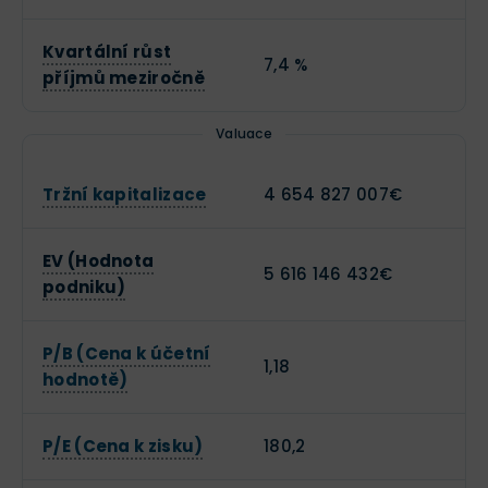
Kvartální růst
7,4 %
příjmů meziročně
Valuace
Tržní kapitalizace
4 654 827 007€
EV (Hodnota
5 616 146 432€
podniku)
P/B (Cena k účetní
1,18
hodnotě)
P/E (Cena k zisku)
180,2