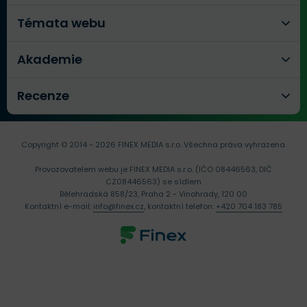
Témata webu
Akademie
Recenze
Copyright © 2014 - 2026 FINEX MEDIA s.r.o.
Všechna práva vyhrazena.
Provozovatelem webu je FINEX MEDIA s.r.o. (IČO 08446563, DIČ
CZ08446563) se sídlem
Bělehradská 858/23, Praha 2 - Vinohrady, 120 00
Kontaktní e-mail:
info@finex.cz
, kontaktní telefon:
+420 704 183 785