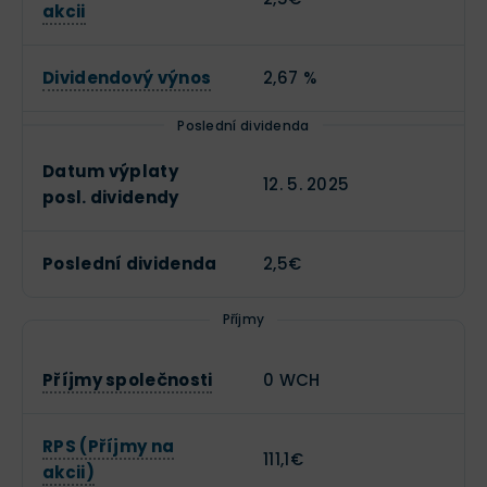
akcii
Dividendový výnos
2,67 %
Poslední dividenda
Datum výplaty
12. 5. 2025
posl. dividendy
Poslední dividenda
2,5€
Příjmy
Příjmy společnosti
0 WCH
RPS (Příjmy na
111,1€
akcii)