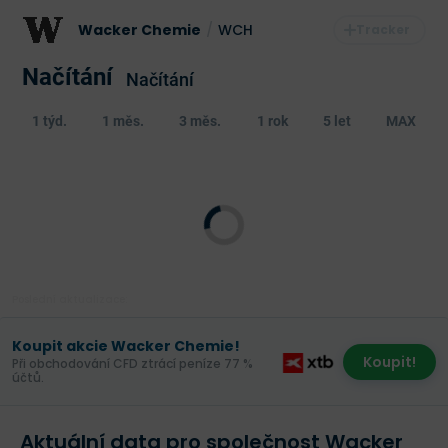
Wacker Chemie
/
WCH
Načítání
Načítání
1 týd.
1 měs.
3 měs.
1 rok
5 let
MAX
Poslední aktualizace:
Koupit akcie Wacker Chemie!
Koupit!
Při obchodování CFD ztrácí peníze 77 %
účtů.
Aktuální data pro společnost Wacker