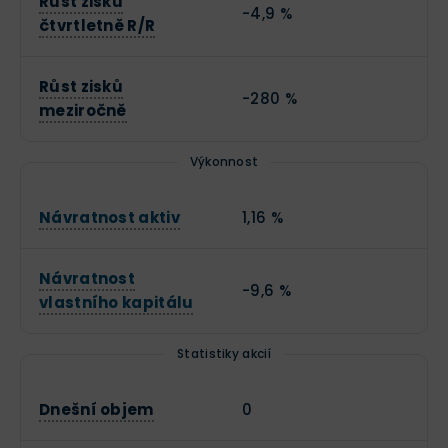
Růst zisků
-4,9 %
čtvrtletně R/R
Růst zisků
-280 %
meziročně
Výkonnost
Návratnost aktiv
1,16 %
Návratnost
-9,6 %
vlastního kapitálu
Statistiky akcií
Dnešní objem
0