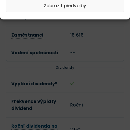
Zobrazit předvolby
Průmysl
Chemikálie
Zaměstnanci
16 616
Vedení společnosti
--
Dividendy
Vyplácí dividendy?
Frekvence výplaty
Roční
dividend
Roční dividenda na
2,5€