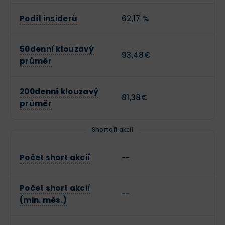
Podíl insiderů
62,17 %
50denní klouzavý
93,48€
průměr
200denní klouzavý
81,38€
průměr
Shortaři akcií
Počet short akcií
--
Počet short akcií
--
(min. měs.)