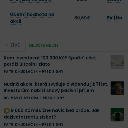
Účetní hodnota na
80,69€
EV (Hodn
akcii
ŽIVĚ
NEJČTENĚJŠÍ
Kam investovat 100 000 Kč? Spořicí účet
poráží Bitcoin i zlato
PATRIK KUDLÁČEK
-
PŘED 3 DNY
Nudná akcie, která zvyšuje dividendu již 71 let.
Investorům nabízí snový pasivní příjem
BC. PAVEL SÝKORA
-
PŘED 3 DNY
9 000 Kč měsíčně navíc bez práce. Jak
doživotní rentu získat?
PATRIK KUDLÁČEK
-
PŘED 3 DNY