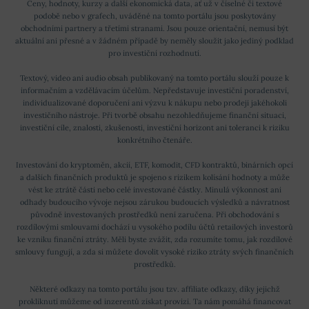
Ceny, hodnoty, kurzy a další ekonomická data, ať už v číselné či textové
podobě nebo v grafech, uváděné na tomto portálu jsou poskytovány
obchodními partnery a třetími stranami. Jsou pouze orientační, nemusí být
aktuální ani přesné a v žádném případě by neměly sloužit jako jediný podklad
pro investiční rozhodnutí.
Textový, video ani audio obsah publikovaný na tomto portálu slouží pouze k
informačním a vzdělávacím účelům. Nepředstavuje investiční poradenství,
individualizované doporučení ani výzvu k nákupu nebo prodeji jakéhokoli
investičního nástroje. Při tvorbě obsahu nezohledňujeme finanční situaci,
investiční cíle, znalosti, zkušenosti, investiční horizont ani toleranci k riziku
konkrétního čtenáře.
Investování do kryptoměn, akcií, ETF, komodit, CFD kontraktů, binárních opcí
a dalších finančních produktů je spojeno s rizikem kolísání hodnoty a může
vést ke ztrátě části nebo celé investované částky. Minulá výkonnost ani
odhady budoucího vývoje nejsou zárukou budoucích výsledků a návratnost
původně investovaných prostředků není zaručena. Při obchodování s
rozdílovými smlouvami dochází u vysokého podílu účtů retailových investorů
ke vzniku finanční ztráty. Měli byste zvážit, zda rozumíte tomu, jak rozdílové
smlouvy fungují, a zda si můžete dovolit vysoké riziko ztráty svých finančních
prostředků.
Některé odkazy na tomto portálu jsou tzv. affiliate odkazy, díky jejichž
prokliknutí můžeme od inzerentů získat provizi. Ta nám pomáhá financovat