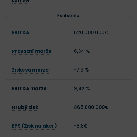
Rentabilita
EBITDA
520 000 000€
Provozní marže
6,34 %
Zisková marže
-7,9 %
EBITDA marže
9,42 %
Hrubý zisk
865 800 000€
EPS (Zisk na akcii)
-8,8€