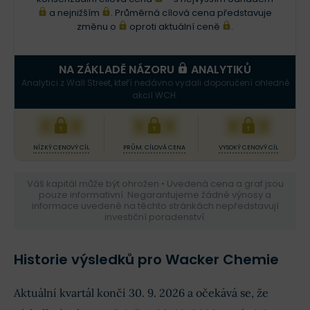
a nejnižším
. Průměrná cílová cena představuje
změnu o
oproti aktuální ceně
.
NA ZÁKLADĚ NÁZORU
ANALYTIKŮ
Analytici z Wall Street, kteří nedávno vydali doporučení ohledně
akcií WCH.
XXX
XXX
XXX
NÍZKÝ CENOVÝ CÍL
PRŮM. CÍLOVÁ CENA
VYSOKÝ CENOVÝ CÍL
Váš kapitál může být ohrožen • Uvedená cena a graf jsou
pouze informativní. Negarantujeme žádné výnosy a
informace uvedené na těchto stránkách nepředstavují
investiční poradenství.
Historie výsledků pro Wacker Chemie
Aktuální kvartál končí 30. 9. 2026 a očekává se, že