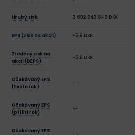
Hrubý zisk
3 602 043 840 DKK
EPS (Zisk na akcii)
-5,9 DKK
Zředěný zisk na
-5,9 DKK
akcii (DEPS)
Očekávaný EPS
--
(tento rok)
Očekávaný EPS
--
(příští rok)
Očekávaný EPS
--