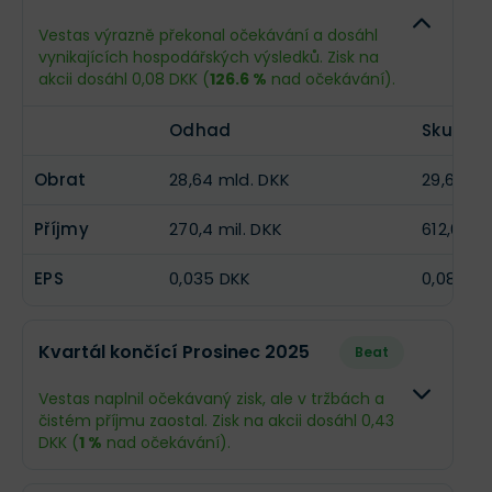
Vestas výrazně překonal očekávání a dosáhl
Příjmy
1,11 mld. DKK
--
vynikajících hospodářských výsledků. Zisk na
akcii dosáhl 0,08 DKK (
126.6 %
nad očekávání).
EPS
0,15 DKK
--
Odhad
Skutečn
Obrat
28,64 mld. DKK
29,63 ml
Příjmy
270,4 mil. DKK
612,6 mil
EPS
0,035 DKK
0,08 DK
Kvartál končící Prosinec 2025
Beat
Vestas naplnil očekávaný zisk, ale v tržbách a
čistém příjmu zaostal. Zisk na akcii dosáhl 0,43
DKK (
1 %
nad očekávání).