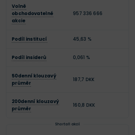
Volně
obchodovatelné
957 336 666
akcie
Podíl institucí
45,63 %
Podíl insiderů
0,061 %
50denní klouzavý
187,7 DKK
průměr
200denní klouzavý
160,8 DKK
průměr
Shortaři akcií