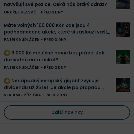
navyšují své pozice. Čeká nás brzký odraz?
ONDŘEJ HLAVÁČ
-
PŘED 2 DNY
Máte volných 100 000 Kč? Zde jsou 4
podhodnocené akcie, které si zaslouží vaši
pozornost
PATRIK KUDLÁČEK
-
PŘED 3 DNY
9 000 Kč měsíčně navíc bez práce. Jak
doživotní rentu získat?
PATRIK KUDLÁČEK
-
PŘED 2 DNY
Nenápadný evropský gigant zvyšuje
dividendu už 25 let. Je akcie po propadu
konečně levná?
VLADIMÍR RŮŽIČKA
-
PŘED 2 DNY
Další novinky