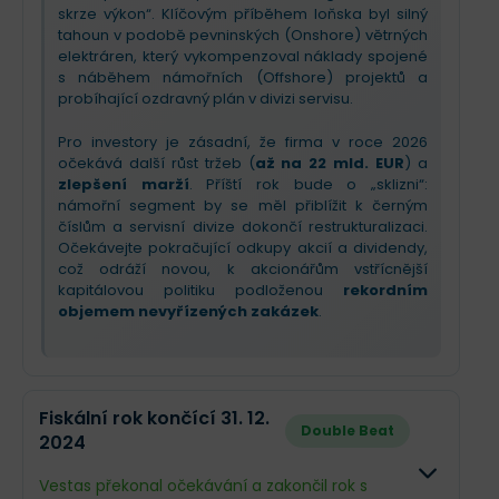
skrze výkon“. Klíčovým příběhem loňska byl silný
tahoun v podobě pevninských (Onshore) větrných
elektráren, který vykompenzoval náklady spojené
s náběhem námořních (Offshore) projektů a
probíhající ozdravný plán v divizi servisu.
Pro investory je zásadní, že firma v roce 2026
očekává další růst tržeb (
až na 22 mld. EUR
) a
zlepšení marží
. Příští rok bude o „sklizni“:
námořní segment by se měl přiblížit k černým
číslům a servisní divize dokončí restrukturalizaci.
Očekávejte pokračující odkupy akcií a dividendy,
což odráží novou, k akcionářům vstřícnější
kapitálovou politiku podloženou
rekordním
objemem nevyřízených zakázek
.
Fiskální rok končící 31. 12.
Double Beat
2024
Vestas překonal očekávání a zakončil rok s