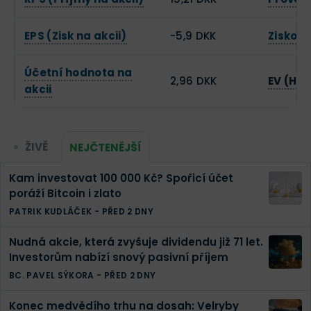
EPS (Zisk na akcii)
-5,9 DKK
Ziskov
Účetní hodnota na
2,96 DKK
EV (Ho
akcii
ŽIVĚ
NEJČTENĚJŠÍ
Kam investovat 100 000 Kč? Spořicí účet
poráží Bitcoin i zlato
PATRIK KUDLÁČEK
-
PŘED 2 DNY
Nudná akcie, která zvyšuje dividendu již 71 let.
Investorům nabízí snový pasivní příjem
BC. PAVEL SÝKORA
-
PŘED 2 DNY
Konec medvědího trhu na dosah: Velryby