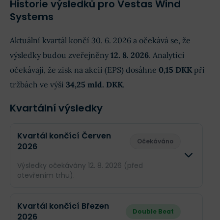
Historie výsledků pro Vestas Wind
Systems
Aktuální kvartál končí 30. 6. 2026 a očekává se, že
výsledky budou zveřejněny
12. 8. 2026
. Analytici
očekávají, že zisk na akcii (EPS) dosáhne
0,15 DKK
při
tržbách ve výši
34,25 mld. DKK
.
Kvartální výsledky
Kvartál končící Červen
Očekáváno
2026
Výsledky očekávány 12. 8. 2026 (před
otevřením trhu).
Odhad
Sku
Kvartál končící Březen
Double Beat
2026
Obrat
34,25 mld. DKK
--