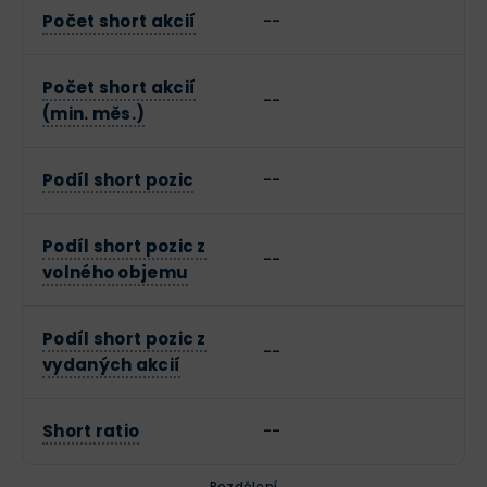
Počet short akcií
--
Počet short akcií
--
(min. měs.)
Podíl short pozic
--
Podíl short pozic z
--
volného objemu
Podíl short pozic z
--
vydaných akcií
Short ratio
--
Rozdělení