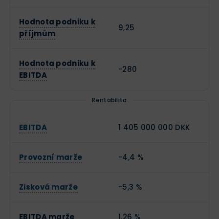
Hodnota podniku k
9,25
příjmům
Hodnota podniku k
-280
EBITDA
Rentabilita
EBITDA
1 405 000 000 DKK
Provozní marže
-4,4 %
Zisková marže
-5,3 %
EBITDA marže
1,26 %