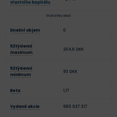
vlastního kapitálu
Statistiky akcií
Dnešní objem
0
52týdenní
204,6 DKK
maximum
52týdenní
93 DKK
minimum
Beta
1,17
Vydané akcie
985 937 317