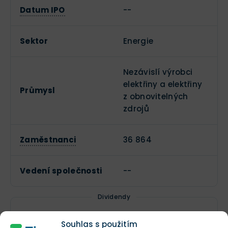
Datum IPO
--
Sektor
Energie
Nezávislí výrobci
elektřiny a elektřiny
Průmysl
z obnovitelných
zdrojů
Zaměstnanci
36 864
Vedení společnosti
--
Dividendy
Souhlas s použitím
Vyplácí dividendy?