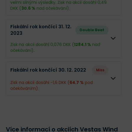
velmi silnými výsledky. Zisk na akcii dosáhl 0,49
DKK (
30.6 %
nad očekávání).
Odhad
Skuteč
Fiskální rok končící 31. 12.
Double Beat
2023
Obrat
127,3 mld. DKK
129 mld.
Zisk na akcii dosáhl 0,076 DKK (
1284.1 %
nad
Příjmy
2,84 mld. DKK
3,72 mld
očekávání).
EPS
0,38 DKK
0,49 DK
Odhad
Skutečno
Fiskální rok končící 30. 12. 2022
Miss
Obrat
15,08 mld. DKK
114,7 mld.
Co se stalo a co očekávat dál
Zisk na akcii dosáhl -1,6 DKK (
64.7 %
pod
očekáváním).
Vestas má za sebou silný vstup do roku 2025, kdy
Příjmy
-48,93 mil. DKK
574,1 mil.
výrazně překonal očekávání v tržbách i zisku
.
Klíčovým příběhem loňského roku byl úspěšný
Odhad
Skutečn
EPS
-0,0064 DKK
0,076 DKK
restart růstu a postupné zlepšování marží, a to i
přes sezónně slabší období a náklady spojené s
Obrat
108 mld. DKK
107,7 mld
náběhem nové výroby. Společnost těží z vysoké
poptávky v Evropě a Austrálii, zatímco americký trh
Více informací o akciích Vestas Wind
Příjmy
-7,46 mld. DKK
-11,69 ml
zůstává v režimu „čekání“ na politickou jasnost