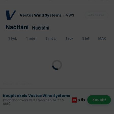
Vestas Wind Systems
/
VWS
Načítání
Načítání
1 týd.
1 měs.
3 měs.
1 rok
5 let
MAX
Poslední aktualizace:
Koupit akcie Vestas Wind Systems
Koupit!
Při obchodování CFD ztrácí peníze 77 %
účtů.