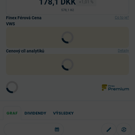
178,1 DKK
+1,01 %
578,1 Kč
Finex Férová Cena
Co to je?
VWS
Cenový cíl analytiků
Detaily
GRAF
DIVIDENDY
VÝSLEDKY