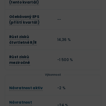
(tento kvartál)
Očekávaný EPS
--
(příští kvartál)
Růst zisků
14,36 %
čtvrtletně R/R
Růst zisků
-1 500 %
meziročně
Výkonnost
Návratnost aktiv
-2 %
Návratnost
-24 %