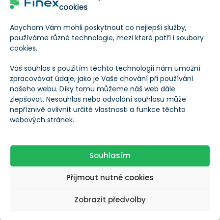
cookies
Frekvence výplaty
Abychom Vám mohli poskytnout co nejlepší služby,
Roční
používáme různé technologie, mezi které patří i soubory
dividend
cookies.
Váš souhlas s použitím těchto technologií nám umožní
Roční dividenda na
--
zpracovávat údaje, jako je Vaše chování při používání
akcii
našeho webu. Díky tomu můžeme náš web dále
zlepšovat. Nesouhlas nebo odvolání souhlasu může
nepříznivě ovlivnit určité vlastnosti a funkce těchto
Dividendový výnos
--
webových stránek.
Poslední dividenda
Datum výplaty
Souhlasím
13. 4. 2026
posl. dividendy
Přijmout nutné cookies
Poslední dividenda
0,74 DKK
Zobrazit předvolby
Příjmy