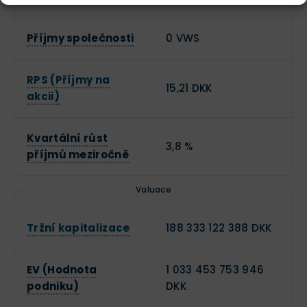
Příjmy společnosti
0 VWS
RPS (Příjmy na
15,21 DKK
akcii)
Kvartální růst
3,8 %
příjmů meziročně
Valuace
Tržní kapitalizace
188 333 122 388 DKK
EV (Hodnota
1 033 453 753 946
podniku)
DKK