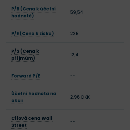
P/B (Cena k účetní
59,54
hodnotě)
P/E (Cena k zisku)
228
P/S (Cena k
12,4
příjmům)
Forward P/E
--
Účetní hodnota na
2,96 DKK
akcii
Cílová cena Wall
--
Street