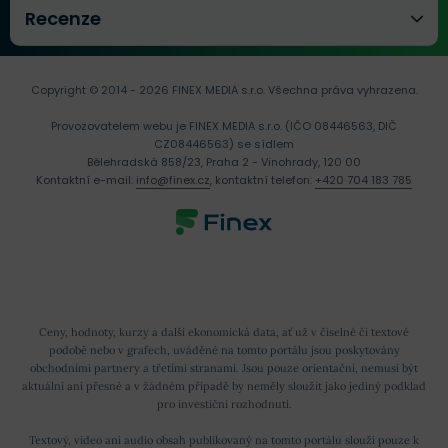
Recenze
Copyright © 2014 - 2026 FINEX MEDIA s.r.o.
Všechna práva vyhrazena.
Provozovatelem webu je FINEX MEDIA s.r.o. (IČO 08446563, DIČ
CZ08446563) se sídlem
Bělehradská 858/23, Praha 2 - Vinohrady, 120 00
Kontaktní e-mail:
info@finex.cz
, kontaktní telefon:
+420 704 183 785
Ceny, hodnoty, kurzy a další ekonomická data, ať už v číselné či textové
podobě nebo v grafech, uváděné na tomto portálu jsou poskytovány
obchodními partnery a třetími stranami. Jsou pouze orientační, nemusí být
aktuální ani přesné a v žádném případě by neměly sloužit jako jediný podklad
pro investiční rozhodnutí.
Textový, video ani audio obsah publikovaný na tomto portálu slouží pouze k