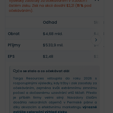
Výsledky zaostaly za očekáváním v tržbách i
čistém zisku. Zisk na akcii dosáhl $2,21 (
11 %
pod
Příjmy
$608,7 mil.
--
očekáváním).
EPS
$2,83
--
Odhad
Skutečno
Obrat
$4,68 mld.
$4,09 mld
Příjmy
$533,9 mil.
$479,6 mil
EPS
$2,48
$2,21
Co se stalo a co očekávat dál
Targa Resources vstoupila do roku 2026 s
rozporuplnými výsledky, kdy tržby i zisk zaostaly za
očekáváním, zejména kvůli extrémnímu zimnímu
počasí a dočasnému uzavírání vrtů těžaři. Přesto
je příběh firmy velmi silný. Navzdory číslům
dosáhla rekordních objemů v Permské pánvi a
díky akvizicím a efektivnímu marketingu
výrazně
zvýšila celoroční výhled zisku
.