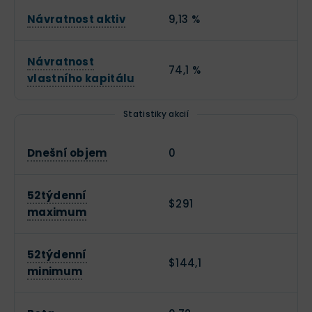
Návratnost aktiv
9,13 %
Návratnost
74,1 %
vlastního kapitálu
Statistiky akcií
Dnešní objem
0
52týdenní
$291
maximum
52týdenní
$144,1
minimum