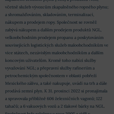
včetně služeb vývozcům zkapalněného ropného plynu;
a shromažďováním, skladováním, terminalizací,
nákupem a prodejem ropy. Společnost se rovněž
zabývá nákupem a dalším prodejem produktů NGL,
velkoobchodním prodejem propanu a poskytováním
souvisejících logistických služeb maloobchodníkům ve
více státech, nezávislým maloobchodníkům a dalším
koncovým uživatelům. Kromě toho nabízí služby
vyvažování NGL; a přepravní služby rafineriím a
petrochemickým společnostem v oblasti pobřeží
Mexického zálivu, a také nakupuje, uvádí na trh a dále
prodává zemní plyn. K 31. prosinci 2022 si pronajímala
a spravovala přibližně 606 železničních vagonů; 122
tahačů; a 6 vakuových vozů a 2 tlakové bárky na NGL.
Společnost byla založena v roce 2005 a sídlí v