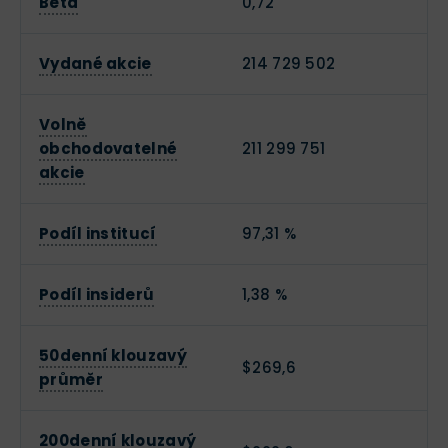
Beta
0,72
Vydané akcie
214 729 502
Volně
obchodovatelné
211 299 751
akcie
Podíl institucí
97,31 %
Podíl insiderů
1,38 %
50denní klouzavý
$269,6
průměr
200denní klouzavý