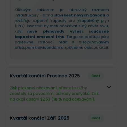
Klíčovým faktorem je obrovský rozmach
infrastruktury – firma staví
šest nových závodů
a
rozšiřuje exportní kapacity pro zkapalněný plyn
(LPG). Investoři by měli očekávat silný závěr roku,
kdy
nové plynovody vyřeší současné
kapacitní omezení trhu
. Targa se profiluje jako
agresivně rostoucí hráč s disciplinovaným
přístupem k dividendám a zpětnému odkupu akcií.
Kvartál končící Prosinec 2025
Beat
Zisk překonal očekávání, přestože tržby
zaostaly za původními odhady analytiků. Zisk
na akcii dosáhl $2,53 (
10 %
nad očekávání).
Odhad
Skutečno
Kvartál končící Září 2025
Beat
Obrat
$4,73 mld.
$4,06 mld