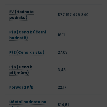
EV (Hodnota
$77 197 475 840
podniku)
P/B (Cena k účetní
18,11
hodnotě)
P/E (Cena k zisku)
27,03
P/S (Cena k
3,43
příjmům)
Forward P/E
22,17
Účetní hodnota na
$14,61