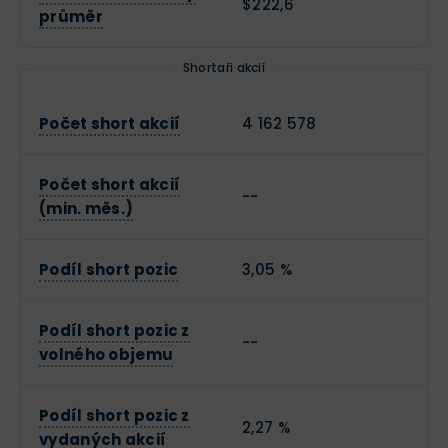
$222,6
průměr
Shortaři akcií
Počet short akcií
4 162 578
Počet short akcií
--
(min. měs.)
Podíl short pozic
3,05 %
Podíl short pozic z
--
volného objemu
Podíl short pozic z
2,27 %
vydaných akcií