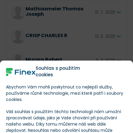
dividendy
. Příběh Targy je jasný: masivní investice
Mathiasmeier Thomas
Směr obchodu
Typ insidera
do kritické infrastruktury se mění v stabilní stroj na
21. 7. 2026
Joseph
hotovost, což z ní dělá silného hráče připraveného
na další roky růstu.
director
$XX XXX
CRISP CHARLES R
12. 5. 2026
director
$XX XXX
Muraro Robert
5. 3. 2026
Souhlas s použitím
cookies
officer: Chief Commercial Officer
Branstetter Benjamin
$XX XXX
2. 3. 2026
James
Abychom Vám mohli poskytnout co nejlepší služby,
používáme různé technologie, mezi které patří i soubory
cookies.
officer: See Remarks
$XX XXX
McDonie Patrick J.
2. 3. 2026
Váš souhlas s použitím těchto technologií nám umožní
zpracovávat údaje, jako je Vaše chování při používání
našeho webu. Díky tomu můžeme náš web dále
officer: See Remarks
Předchozí
Další
$XX XXX
zlepšovat. Nesouhlas nebo odvolání souhlasu může