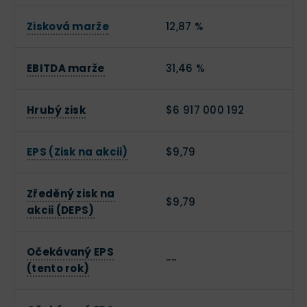
Zisková marže
12,87 %
EBITDA marže
31,46 %
Hrubý zisk
$6 917 000 192
EPS (Zisk na akcii)
$9,79
Zředěný zisk na
$9,79
akcii (DEPS)
Očekávaný EPS
--
(tento rok)