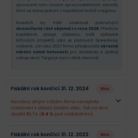
zprovoznit osm nových zpracovatelských závodů,
čímž se stane jedním z největších hráčů v regionu.
Investoři by měli očekávat pokračující
dvouciferný růst objemů i v roce 2026
. Přestože
kapitálové výdaje zůstanou kvůli výstavbě
klíčových projektů, jako je plynovod Speedway,
zvýšené, od roku 2027 firma předpovídá
výrazný
nárůst volné hotovosti
pro dividendy a zpětný
odkup akcií. Targa je nyní v silné ofenzivě.
Fiskální rok končící 31. 12. 2024
Miss
Navzdory silným tržbám firma nenaplnila
očekávání v oblasti čistého zisku. Zisk na akcii
dosáhl $5,74 (
6.4 %
pod očekáváním).
Odhad
Skutečno
Fiskální rok končící 31. 12. 2023
Miss