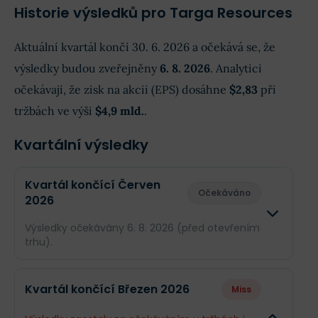
Historie výsledků pro Targa Resources
Aktuální kvartál končí 30. 6. 2026 a očekává se, že
výsledky budou zveřejněny
6. 8. 2026
. Analytici
očekávají, že zisk na akcii (EPS) dosáhne
$2,83
při
tržbách ve výši
$4,9 mld.
.
Kvartální výsledky
Kvartál končící Červen
Očekáváno
2026
Výsledky očekávány 6. 8. 2026 (před otevřením
trhu).
Odhad
Skuteč
Kvartál končící Březen 2026
Miss
Obrat
$4,9 mld.
--