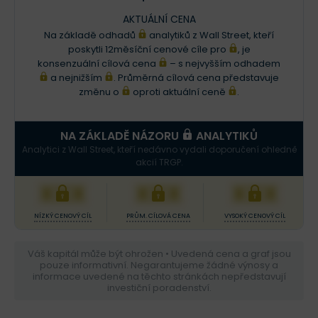
AKTUÁLNÍ CENA
Na základě odhadů
analytiků z Wall Street, kteří
poskytli 12měsíční cenové cíle pro
, je
konsenzuální cílová cena
– s nejvyšším odhadem
a nejnižším
. Průměrná cílová cena představuje
změnu o
oproti aktuální ceně
.
NA ZÁKLADĚ NÁZORU
ANALYTIKŮ
Analytici z Wall Street, kteří nedávno vydali doporučení ohledně
akcií TRGP.
XXX
XXX
XXX
NÍZKÝ CENOVÝ CÍL
PRŮM. CÍLOVÁ CENA
VYSOKÝ CENOVÝ CÍL
Váš kapitál může být ohrožen • Uvedená cena a graf jsou
pouze informativní. Negarantujeme žádné výnosy a
informace uvedené na těchto stránkách nepředstavují
investiční poradenství.