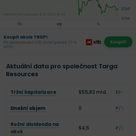
Poslední aktualizace:
5. 8. 2026 19:45
Koupit akcie TRGP!
Koupit!
Při obchodování CFD ztrácí peníze 77 %
účtů.
Aktuální data pro společnost Targa
Resources
Tržní kapitalizace
$55,83 mld.
EBITDA
Dnešní objem
0
P/B (Ce
Roční dividenda na
$4,5
P/E (Cen
akcii