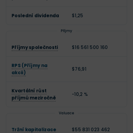
Poslední dividenda
$1,25
Příjmy
Příjmy společnosti
$16 561 500 160
RPS (Příjmy na
$76,91
akcii)
Kvartální růst
-10,2 %
příjmů meziročně
Valuace
Tržní kapitalizace
$55 831 023 462