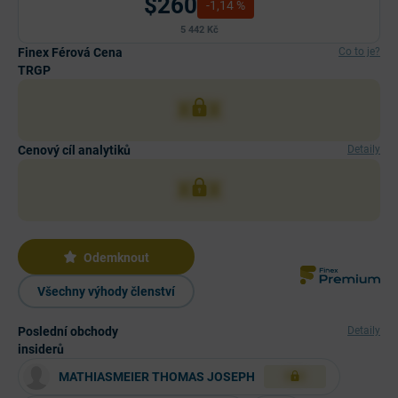
$260
-1,14 %
5 442 Kč
Finex Férová Cena
Co to je?
TRGP
XXX
Cenový cíl analytiků
Detaily
XXX
Odemknout
Všechny výhody členství
Poslední obchody
Detaily
insiderů
MATHIASMEIER THOMAS JOSEPH
XXX