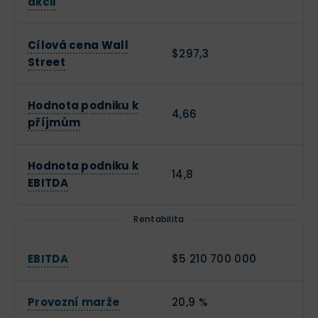
akcii
Cílová cena Wall
$297,3
Street
Hodnota podniku k
4,66
příjmům
Hodnota podniku k
14,8
EBITDA
Rentabilita
EBITDA
$5 210 700 000
Provozní marže
20,9 %