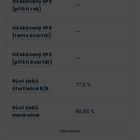
Očekávaný EPS
--
(příští rok)
Očekávaný EPS
--
(tento kvartál)
Očekávaný EPS
--
(příští kvartál)
Růst zisků
77,3 %
čtvrtletně R/R
Růst zisků
80,63 %
meziročně
Výkonnost