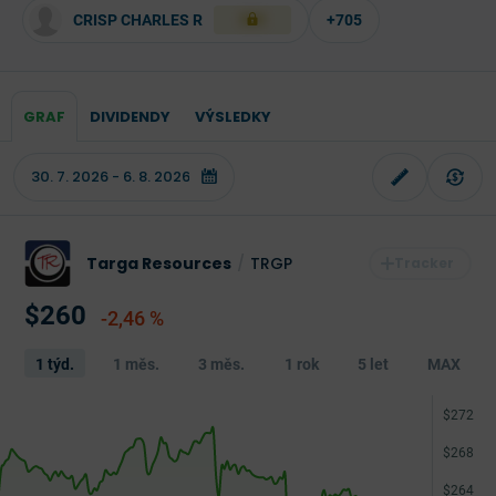
CRISP CHARLES R
+705
XXX
GRAF
DIVIDENDY
VÝSLEDKY
Targa Resources
/
TRGP
$260
-2,46 %
1 týd.
1 měs.
3 měs.
1 rok
5 let
MAX