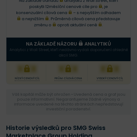
Na základě odhadů
analytiků z Wall Street, kteří
poskytli 12měsíční cenové cíle pro
, je
konsenzuální cílová cena
– s nejvyšším odhadem
a nejnižším
. Průměrná cílová cena představuje
změnu o
oproti aktuální ceně
.
NA ZÁKLADĚ NÁZORU
ANALYTIKŮ
Analytici z Wall Street, kteří nedávno vydali doporučení ohledně
akcií SMG.
XXX
XXX
XXX
NÍZKÝ CENOVÝ CÍL
PRŮM. CÍLOVÁ CENA
VYSOKÝ CENOVÝ CÍL
Váš kapitál může být ohrožen • Uvedená cena a graf jsou
pouze informativní. Negarantujeme žádné výnosy a
informace uvedené na těchto stránkách nepředstavují
investiční poradenství.
Historie výsledků pro SMG Swiss
Marketplace Group Holding