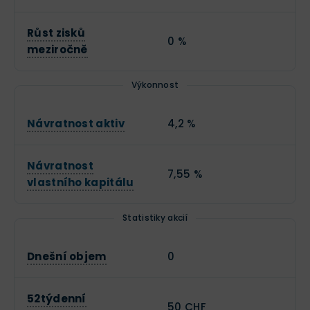
Růst zisků
0 %
meziročně
Výkonnost
Návratnost aktiv
4,2 %
Návratnost
7,55 %
vlastního kapitálu
Statistiky akcií
Dnešní objem
0
52týdenní
50 CHF