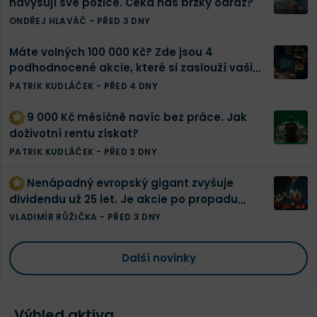
navyšují své pozice. Čeká nás brzký odraz?
ONDŘEJ HLAVÁČ
-
PŘED 3 DNY
Máte volných 100 000 Kč? Zde jsou 4
podhodnocené akcie, které si zaslouží vaši
pozornost
PATRIK KUDLÁČEK
-
PŘED 4 DNY
9 000 Kč měsíčně navíc bez práce. Jak
doživotní rentu získat?
PATRIK KUDLÁČEK
-
PŘED 3 DNY
Nenápadný evropský gigant zvyšuje
dividendu už 25 let. Je akcie po propadu
konečně levná?
VLADIMÍR RŮŽIČKA
-
PŘED 3 DNY
Další novinky
Výhled aktiva