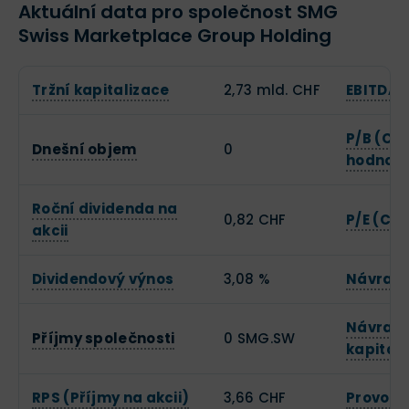
Aktuální data pro společnost SMG
Swiss Marketplace Group Holding
Tržní kapitalizace
2,73 mld. CHF
EBITDA
P/B (Cen
Dnešní objem
0
hodnotě
Roční dividenda na
0,82 CHF
P/E (Cen
akcii
Dividendový výnos
3,08 %
Návratn
Návratn
Příjmy společnosti
0 SMG.SW
kapitál
RPS (Příjmy na akcii)
3,66 CHF
Provozn