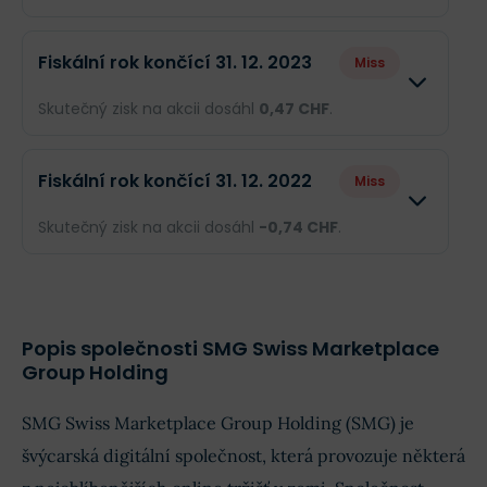
Odhad
Skutečnost
Fiskální rok končící 31. 12. 2023
Miss
Obrat
--
290,9 mil. CH
Skutečný zisk na akcii dosáhl
0,47 CHF
.
Příjmy
--
61,59 mil. CHF
Odhad
Skutečnost
Fiskální rok končící 31. 12. 2022
Miss
EPS
--
0,63 CHF
Obrat
--
260,1 mil. CH
Skutečný zisk na akcii dosáhl
-0,74 CHF
.
Příjmy
--
46,1 mil. CHF
Odhad
Skutečnost
EPS
--
0,47 CHF
Obrat
--
233,5 mil. CHF
Popis společnosti SMG Swiss Marketplace
Group Holding
Příjmy
--
-72,14 mil. CH
SMG Swiss Marketplace Group Holding (SMG) je
EPS
--
-0,74 CHF
švýcarská digitální společnost, která provozuje některá