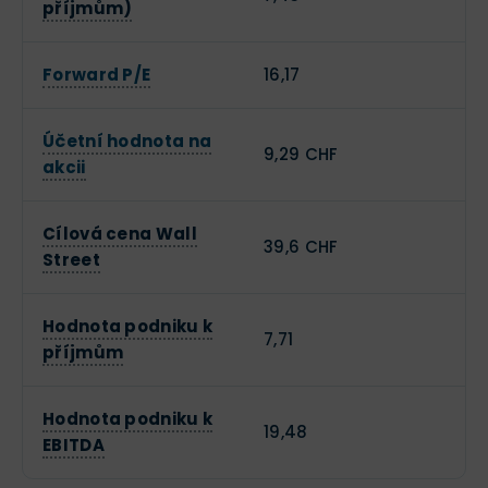
příjmům)
Forward P/E
16,17
Účetní hodnota na
9,29 CHF
akcii
Cílová cena Wall
39,6 CHF
Street
Hodnota podniku k
7,71
příjmům
Hodnota podniku k
19,48
EBITDA