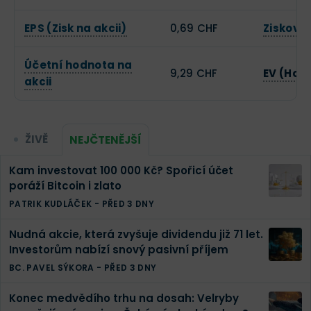
EPS (Zisk na akcii)
0,69 CHF
Zisková
Účetní hodnota na
9,29 CHF
EV (Hod
akcii
ŽIVĚ
NEJČTENĚJŠÍ
Kam investovat 100 000 Kč? Spořicí účet
poráží Bitcoin i zlato
PATRIK KUDLÁČEK
-
PŘED 3 DNY
Nudná akcie, která zvyšuje dividendu již 71 let.
Investorům nabízí snový pasivní příjem
BC. PAVEL SÝKORA
-
PŘED 3 DNY
Konec medvědího trhu na dosah: Velryby