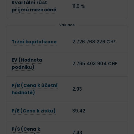
Kvartální růst
11,6 %
příjmů meziročně
Valuace
Tržní kapitalizace
2 726 768 226 CHF
EV (Hodnota
2 765 403 904 CHF
podniku)
P/B (Cena k účetní
2,93
hodnotě)
P/E (Cena k zisku)
39,42
P/S (Cena k
7,43