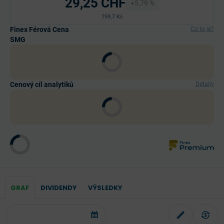
29,25 CHF
+5,79 %
759,7 Kč
Finex Férová Cena
Co to je?
SMG
Cenový cíl analytiků
Detaily
GRAF
DIVIDENDY
VÝSLEDKY