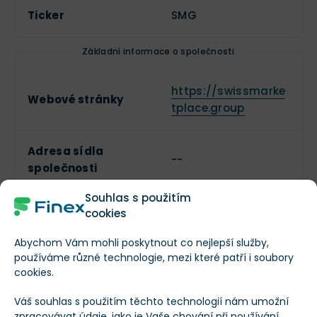
Ticker
SMG
Základní informace o společnosti
https://swissmarke
Webové stránky
tplace.group
Adresa sídla
--
společnosti
Souhlas s použitím
Datum IPO
--
cookies
Abychom Vám mohli poskytnout co nejlepší služby,
Informační
používáme různé technologie, mezi které patří i soubory
Sektor
technologie
cookies.
Váš souhlas s použitím těchto technologií nám umožní
Interaktivní média a
zpracovávat údaje, jako je Vaše chování při používání