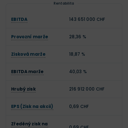
Rentabilita
EBITDA
143 651 000 CHF
Provozní marže
28,36 %
Zisková marže
18,87 %
EBITDA marže
40,03 %
Hrubý zisk
216 912 000 CHF
EPS (Zisk na akcii)
0,69 CHF
Zředěný zisk na
0,69 CHF