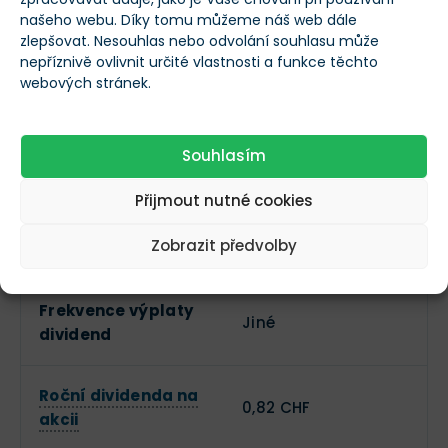
Průmysl
našeho webu. Díky tomu můžeme náš web dále
služby
zlepšovat. Nesouhlas nebo odvolání souhlasu může
nepříznivě ovlivnit určité vlastnosti a funkce těchto
Zaměstnanci
863
webových stránek.
Vedení společnosti
--
Souhlasím
Dividendy
Přijmout nutné cookies
Zobrazit předvolby
Vyplácí dividendy?
Frekvence výplaty
Jiné
dividend
Roční dividenda na
0,82 CHF
akcii