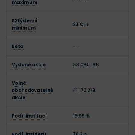
maximum
52týdenní
23 CHF
minimum
Beta
--
Vydané akcie
98 085 188
Volně
obchodovatelné
41 173 219
akcie
Podíl institucí
15,99 %
Podíl insiderů
78,2 %