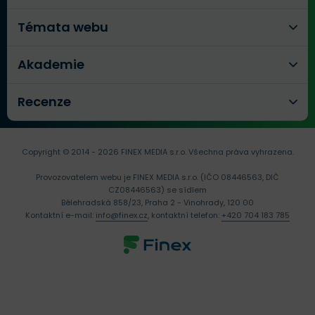
Témata webu
Akademie
Recenze
Copyright © 2014 - 2026 FINEX MEDIA s.r.o.
Všechna práva vyhrazena.
Provozovatelem webu je FINEX MEDIA s.r.o. (IČO 08446563, DIČ
CZ08446563) se sídlem
Bělehradská 858/23, Praha 2 - Vinohrady, 120 00
Kontaktní e-mail:
info@finex.cz
, kontaktní telefon:
+420 704 183 785