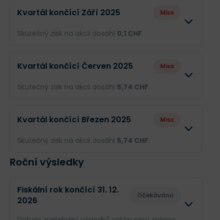
Kvartál končící Září 2025
Miss
Skutečný zisk na akcii dosáhl
0,1 CHF
.
Odhad
Skutečnost
Kvartál končící Červen 2025
Miss
Obrat
--
91,52 mil. CH
Skutečný zisk na akcii dosáhl
5,74 CHF
.
Příjmy
--
19,93 mil. CH
Odhad
Skutečnost
Kvartál končící Březen 2025
Miss
EPS
--
0,1 CHF
Obrat
--
87,9 mil. CHF
Skutečný zisk na akcii dosáhl
5,74 CHF
.
Příjmy
--
13,92 mil. CH
Roční výsledky
Odhad
Skutečnost
EPS
--
5,74 CHF
Obrat
--
87,9 mil. CHF
Fiskální rok končící 31. 12.
Očekáváno
2026
Příjmy
--
13,92 mil. CH
Datum zveřejnění výsledků zatím není známo.