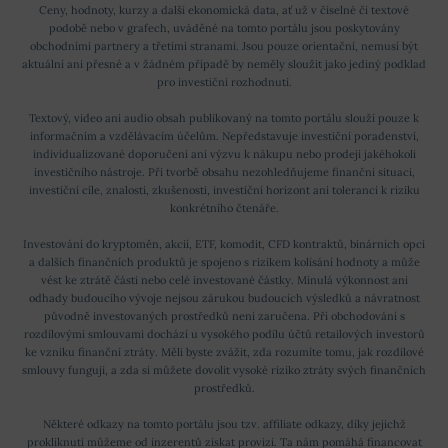
Ceny, hodnoty, kurzy a další ekonomická data, ať už v číselné či textové
podobě nebo v grafech, uváděné na tomto portálu jsou poskytovány
obchodními partnery a třetími stranami. Jsou pouze orientační, nemusí být
aktuální ani přesné a v žádném případě by neměly sloužit jako jediný podklad
pro investiční rozhodnutí.
Textový, video ani audio obsah publikovaný na tomto portálu slouží pouze k
informačním a vzdělávacím účelům. Nepředstavuje investiční poradenství,
individualizované doporučení ani výzvu k nákupu nebo prodeji jakéhokoli
investičního nástroje. Při tvorbě obsahu nezohledňujeme finanční situaci,
investiční cíle, znalosti, zkušenosti, investiční horizont ani toleranci k riziku
konkrétního čtenáře.
Investování do kryptoměn, akcií, ETF, komodit, CFD kontraktů, binárních opcí
a dalších finančních produktů je spojeno s rizikem kolísání hodnoty a může
vést ke ztrátě části nebo celé investované částky. Minulá výkonnost ani
odhady budoucího vývoje nejsou zárukou budoucích výsledků a návratnost
původně investovaných prostředků není zaručena. Při obchodování s
rozdílovými smlouvami dochází u vysokého podílu účtů retailových investorů
ke vzniku finanční ztráty. Měli byste zvážit, zda rozumíte tomu, jak rozdílové
smlouvy fungují, a zda si můžete dovolit vysoké riziko ztráty svých finančních
prostředků.
Některé odkazy na tomto portálu jsou tzv. affiliate odkazy, díky jejichž
prokliknutí můžeme od inzerentů získat provizi. Ta nám pomáhá financovat