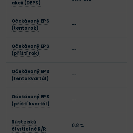
akcii (DEPS)
Očekávaný EPS
--
(tento rok)
Očekávaný EPS
--
(příští rok)
Očekávaný EPS
--
(tento kvartál)
Očekávaný EPS
--
(příští kvartál)
Růst zisků
0,8 %
čtvrtletně R/R