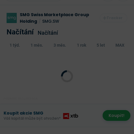
SMG Swiss Marketplace Group
Holding
/
SMG.SW
Načítání
Načítání
1 týd.
1 měs.
3 měs.
1 rok
5 let
MAX
Poslední aktualizace:
Koupit akcie SMG
Koupit!
Váš kapitál může být ohrožen*