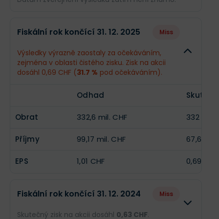
EPS
--
5,74 CHF
Odhad
Skut
Fiskální rok končící 31. 12. 2025
Miss
Obrat
368,8 mil. CHF
--
Výsledky výrazně zaostaly za očekáváním,
zejména v oblasti čistého zisku. Zisk na akcii
Příjmy
127,7 mil. CHF
--
dosáhl 0,69 CHF (
31.7 %
pod očekáváním).
EPS
1,3 CHF
--
Odhad
Skutečn
Obrat
332,6 mil. CHF
332 mil.
Příjmy
99,17 mil. CHF
67,69 mil
EPS
1,01 CHF
0,69 CHF
Fiskální rok končící 31. 12. 2024
Miss
Skutečný zisk na akcii dosáhl
0,63 CHF
.