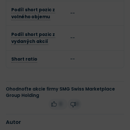
Podíl short pozic z
--
volného objemu
Podíl short pozic z
--
vydaných akcií
Short ratio
--
Ohodnoťte akcie firmy SMG Swiss Marketplace
Group Holding
0
0
Autor