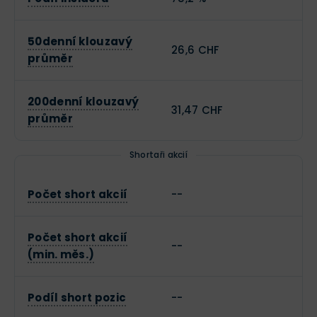
50denní klouzavý
26,6 CHF
průměr
200denní klouzavý
31,47 CHF
průměr
Shortaři akcií
Počet short akcií
--
Počet short akcií
--
(min. měs.)
Podíl short pozic
--