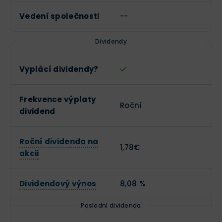
Vedení společnosti
--
Dividendy
Vyplácí dividendy?
Frekvence výplaty
Roční
dividend
Roční dividenda na
1,78€
akcii
Dividendový výnos
8,08 %
Poslední dividenda