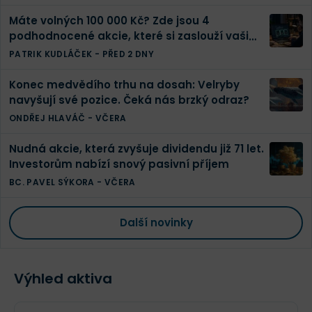
Máte volných 100 000 Kč? Zde jsou 4
podhodnocené akcie, které si zaslouží vaši
pozornost
PATRIK KUDLÁČEK
-
PŘED 2 DNY
Konec medvědího trhu na dosah: Velryby
navyšují své pozice. Čeká nás brzký odraz?
ONDŘEJ HLAVÁČ
-
VČERA
Nudná akcie, která zvyšuje dividendu již 71 let.
Investorům nabízí snový pasivní příjem
BC. PAVEL SÝKORA
-
VČERA
Další novinky
Výhled aktiva