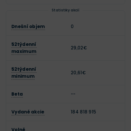
Statistiky akcií
Dnešní objem
0
52týdenní
29,02€
maximum
52týdenní
20,61€
minimum
Beta
--
Vydané akcie
184 818 915
Volně