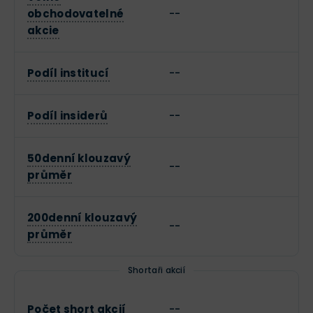
obchodovatelné
--
akcie
Podíl institucí
--
Podíl insiderů
--
50denní klouzavý
--
průměr
200denní klouzavý
--
průměr
Shortaři akcií
Počet short akcií
--