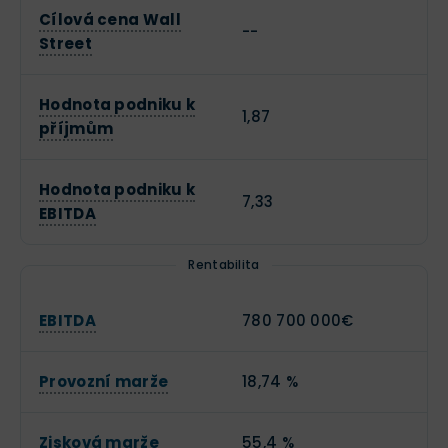
Cílová cena Wall
--
Street
Hodnota podniku k
1,87
příjmům
Hodnota podniku k
7,33
EBITDA
Rentabilita
EBITDA
780 700 000€
Provozní marže
18,74 %
Zisková marže
55,4 %