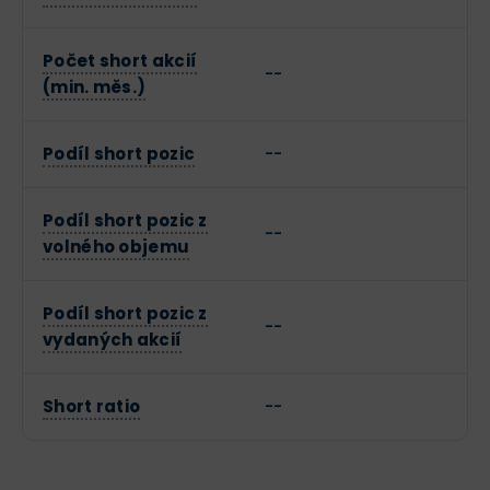
Počet short akcií
--
(min. měs.)
Podíl short pozic
--
Podíl short pozic z
--
volného objemu
Podíl short pozic z
--
vydaných akcií
Short ratio
--