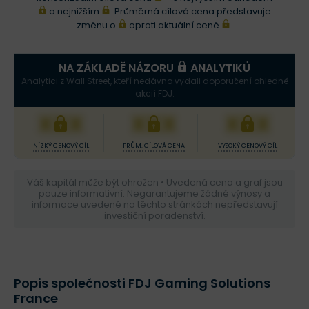
a nejnižším
. Průměrná cílová cena představuje
změnu o
oproti aktuální ceně
.
NA ZÁKLADĚ NÁZORU
ANALYTIKŮ
Analytici z Wall Street, kteří nedávno vydali doporučení ohledně
akcií FDJ.
XXX
XXX
XXX
NÍZKÝ CENOVÝ CÍL
PRŮM. CÍLOVÁ CENA
VYSOKÝ CENOVÝ CÍL
Váš kapitál může být ohrožen • Uvedená cena a graf jsou
pouze informativní. Negarantujeme žádné výnosy a
informace uvedené na těchto stránkách nepředstavují
investiční poradenství.
Popis společnosti FDJ Gaming Solutions
France