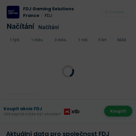
FDJ Gaming Solutions
France
/
FDJ
Načítání
Načítání
1 týd.
1 měs.
3 měs.
1 rok
5 let
MAX
Poslední aktualizace:
Koupit akcie FDJ
Koupit!
Váš kapitál může být ohrožen*
Aktuální data pro společnost FDJ