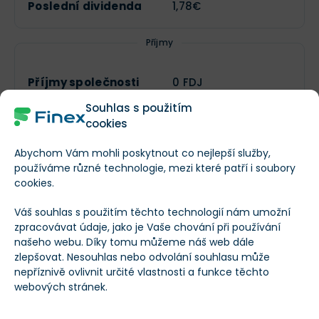
Poslední dividenda
1,78€
Příjmy
Příjmy společnosti
0 FDJ
Souhlas s použitím
cookies
RPS (Příjmy na
--
akcii)
Abychom Vám mohli poskytnout co nejlepší služby,
používáme různé technologie, mezi které patří i soubory
cookies.
Kvartální růst
--
příjmů meziročně
Váš souhlas s použitím těchto technologií nám umožní
zpracovávat údaje, jako je Vaše chování při používání
Valuace
našeho webu. Díky tomu můžeme náš web dále
zlepšovat. Nesouhlas nebo odvolání souhlasu může
nepříznivě ovlivnit určité vlastnosti a funkce těchto
Tržní kapitalizace
4 069 712 508€
webových stránek.