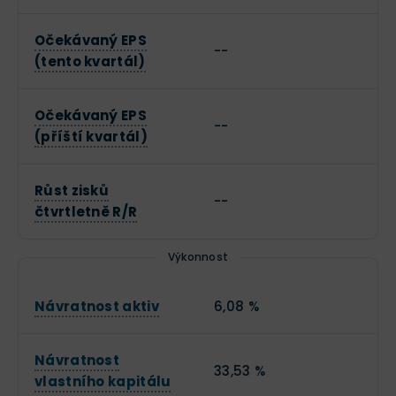
Očekávaný EPS
--
(tento kvartál)
Očekávaný EPS
--
(příští kvartál)
Růst zisků
--
čtvrtletně R/R
Výkonnost
Návratnost aktiv
6,08 %
Návratnost
33,53 %
vlastního kapitálu