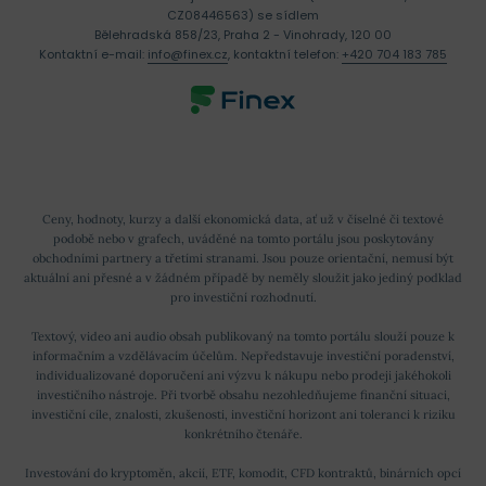
CZ08446563) se sídlem
Bělehradská 858/23, Praha 2 - Vinohrady, 120 00
Kontaktní e-mail:
info@finex.cz
, kontaktní telefon:
+420 704 183 785
Ceny, hodnoty, kurzy a další ekonomická data, ať už v číselné či textové
podobě nebo v grafech, uváděné na tomto portálu jsou poskytovány
obchodními partnery a třetími stranami. Jsou pouze orientační, nemusí být
aktuální ani přesné a v žádném případě by neměly sloužit jako jediný podklad
pro investiční rozhodnutí.
Textový, video ani audio obsah publikovaný na tomto portálu slouží pouze k
informačním a vzdělávacím účelům. Nepředstavuje investiční poradenství,
individualizované doporučení ani výzvu k nákupu nebo prodeji jakéhokoli
investičního nástroje. Při tvorbě obsahu nezohledňujeme finanční situaci,
investiční cíle, znalosti, zkušenosti, investiční horizont ani toleranci k riziku
konkrétního čtenáře.
Investování do kryptoměn, akcií, ETF, komodit, CFD kontraktů, binárních opcí