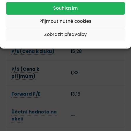
EV (Hodnota
5 719 612 508€
Souhlasím
podniku)
Přijmout nutné cookies
P/B (Cena k účetní
--
hodnotě)
Zobrazit předvolby
P/E (Cena k zisku)
15,28
P/S (Cena k
1,33
příjmům)
Forward P/E
13,15
Účetní hodnota na
--
akcii