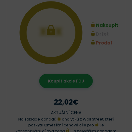
Nakoupit
XXX
Držet
Prodat
Koupit akcie FDJ
22,02€
AKTUÁLNÍ CENA
Na základě odhadů
analytiků z Wall Street, kteří
poskytli 12měsíční cenové cíle pro
, je
konsenzuální cílová cena
– s nejvyšším odhadem