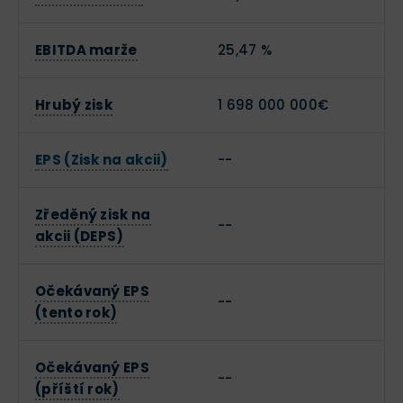
EBITDA marže
25,47 %
Hrubý zisk
1 698 000 000€
EPS (Zisk na akcii)
--
Zředěný zisk na
--
akcii (DEPS)
Očekávaný EPS
--
(tento rok)
Očekávaný EPS
--
(příští rok)