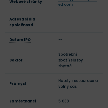
Webové stránky
ed.com
Adresa sídla
--
společnosti
Datum IPO
--
Spotřební
Sektor
zboží/služby –
zbytné
Hotely, restaurace a
Průmysl
volný čas
Zaměstnanci
5 638