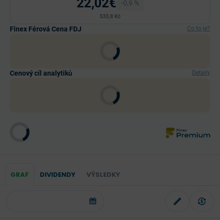
22,02€
-0,9 %
533,8 Kč
Finex Férová Cena FDJ
Co to je?
Cenový cíl analytiků
Detaily
GRAF
DIVIDENDY
VÝSLEDKY