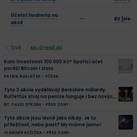
Účetní hodnota na
--
EV (Hodn
akcii
ŽIVĚ
NEJČTENĚJŠÍ
Kam investovat 100 000 Kč? Spořicí účet
poráží Bitcoin i zlato
PATRIK KUDLÁČEK
-
VČERA
Tyto 3 akcie vydělávají Berkshire miliardy.
Buffettův stroj na peníze funguje i bez nových
investic
BC. PAVEL SÝKORA
-
PŘED 2 DNY
Tyto akcie jsou levné jako nikdy. Je to
příležitost, nebo past? My máme jasno!
VLADIMÍR RŮŽIČKA
-
PŘED 3 DNY