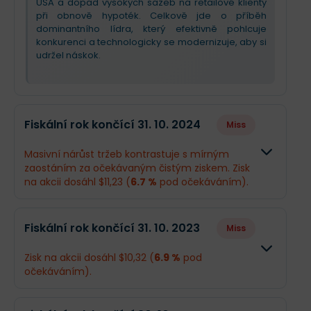
USA a dopad vysokých sazeb na retailové klienty
při obnově hypoték. Celkově jde o příběh
dominantního lídra, který efektivně pohlcuje
konkurenci a technologicky se modernizuje, aby si
udržel náskok.
Fiskální rok končící 31. 10. 2024
Miss
Masivní nárůst tržeb kontrastuje s mírným
zaostáním za očekávaným čistým ziskem. Zisk
na akcii dosáhl $11,23 (
6.7 %
pod očekáváním).
Odhad
Skutečnos
Fiskální rok končící 31. 10. 2023
Miss
Obrat
$41,09 mld.
$96,7 mld.
Zisk na akcii dosáhl $10,32 (
6.9 %
pod
očekáváním).
Příjmy
$12,23 mld.
$11,67 mld.
Odhad
Skutečno
EPS
$12,04
$11,23