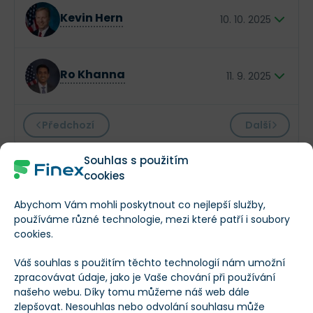
Americký kongresman, podnikatel
$XX XXX
Kevin Hern
10. 10. 2025
Americký kongresman, podnikatel
$XX XXX
Ro Khanna
11. 9. 2025
Americký kongresman
Předchozí
Další
$XX XXX
Souhlas s použitím
cookies
Popis společnosti Royal Bank of Canada
Abychom Vám mohli poskytnout co nejlepší služby,
používáme různé technologie, mezi které patří i soubory
cookies.
Royal Bank of Canada působí jako diverzifikovaná
společnost poskytující finanční služby po celém světě.
Váš souhlas s použitím těchto technologií nám umožní
zpracovávat údaje, jako je Vaše chování při používání
Segment Personal & Commercial Banking společnosti
našeho webu. Díky tomu můžeme náš web dále
nabízí běžné a spořicí účty, financování bydlení,
zlepšovat. Nesouhlas nebo odvolání souhlasu může