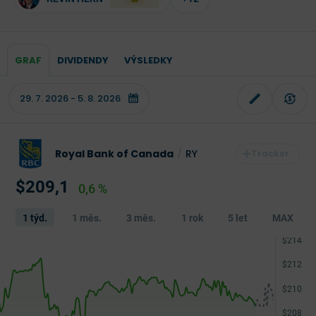
GRAF
DIVIDENDY
VÝSLEDKY
Royal Bank of Canada
/
RY
$209,1
0,6 %
1 týd.
1 měs.
3 měs.
1 rok
5 let
MAX