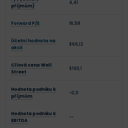
4,41
příjmům)
Forward P/E
16,58
Účetní hodnota na
$66,12
akcii
Cílová cena Wall
$193,1
Street
Hodnota podniku k
-0,11
příjmům
Hodnota podniku k
--
EBITDA