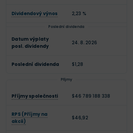
Dividendový výnos
2,23 %
Poslední dividenda
Datum výplaty
24. 8. 2026
posl. dividendy
Poslední dividenda
$1,28
Příjmy
Příjmy společnosti
$46 789 188 338
RPS (Příjmy na
$46,92
akcii)