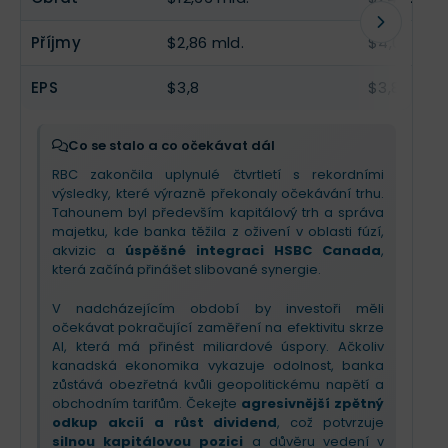
Příjmy
$2,86 mld.
$4,03 mld.
EPS
$3,8
$3,85
Co se stalo a co očekávat dál
RBC zakončila uplynulé čtvrtletí s rekordními
výsledky, které výrazně překonaly očekávání trhu.
Tahounem byl především kapitálový trh a správa
majetku, kde banka těžila z oživení v oblasti fúzí,
akvizic a
úspěšné integraci HSBC Canada
,
která začíná přinášet slibované synergie.
V nadcházejícím období by investoři měli
očekávat pokračující zaměření na efektivitu skrze
AI, která má přinést miliardové úspory. Ačkoliv
kanadská ekonomika vykazuje odolnost, banka
zůstává obezřetná kvůli geopolitickému napětí a
obchodním tarifům. Čekejte
agresivnější zpětný
odkup akcií a růst dividend
, což potvrzuje
silnou kapitálovou pozici
a důvěru vedení v