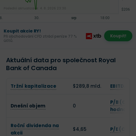
Poslední aktualizace:
4. 8. 2026 23:30
Koupit akcie RY!
Koupit!
Při obchodování CFD ztrácí peníze 77 %
účtů.
Aktuální data pro společnost Royal
Bank of Canada
Tržní kapitalizace
$289,8 mld.
EBITDA
P/B (Cena
Dnešní objem
0
hodnotě)
Roční dividenda na
$4,65
P/E (Cena 
akcii