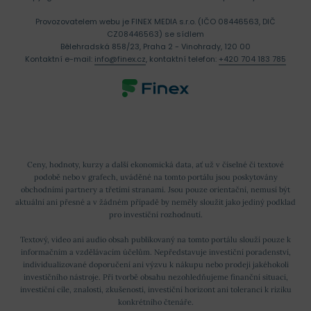
Provozovatelem webu je FINEX MEDIA s.r.o. (IČO 08446563, DIČ
CZ08446563) se sídlem
Bělehradská 858/23, Praha 2 - Vinohrady, 120 00
Kontaktní e-mail:
info@finex.cz
, kontaktní telefon:
+420 704 183 785
Ceny, hodnoty, kurzy a další ekonomická data, ať už v číselné či textové
podobě nebo v grafech, uváděné na tomto portálu jsou poskytovány
obchodními partnery a třetími stranami. Jsou pouze orientační, nemusí být
aktuální ani přesné a v žádném případě by neměly sloužit jako jediný podklad
pro investiční rozhodnutí.
Textový, video ani audio obsah publikovaný na tomto portálu slouží pouze k
informačním a vzdělávacím účelům. Nepředstavuje investiční poradenství,
individualizované doporučení ani výzvu k nákupu nebo prodeji jakéhokoli
investičního nástroje. Při tvorbě obsahu nezohledňujeme finanční situaci,
investiční cíle, znalosti, zkušenosti, investiční horizont ani toleranci k riziku
konkrétního čtenáře.