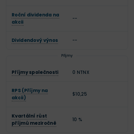
Roční dividenda na
--
akcii
Dividendový výnos
--
Příjmy
Příjmy společnosti
0 NTNX
RPS (Příjmy na
$10,25
akcii)
Kvartální růst
10 %
příjmů meziročně