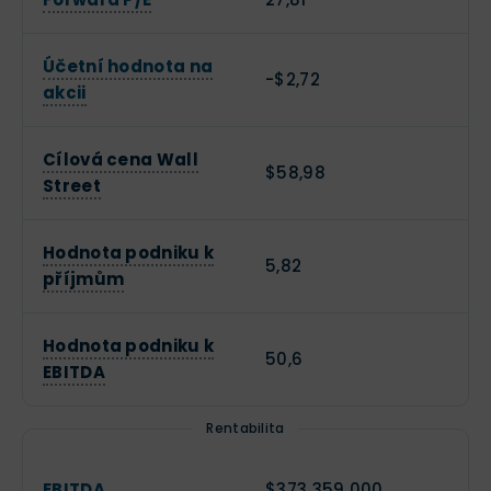
Účetní hodnota na
-$2,72
akcii
Cílová cena Wall
$58,98
Street
Hodnota podniku k
5,82
příjmům
Hodnota podniku k
50,6
EBITDA
Rentabilita
EBITDA
$373 359 000