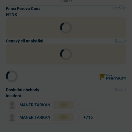
1 308 Kč
Finex Férová Cena
Co to je?
NTNX
Cenový cíl analytiků
Detaily
Poslední obchody
Detaily
insiderů
MANER TARKAN
XXX
MANER TARKAN
+716
XXX