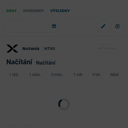
GRAF
DIVIDENDY
VÝSLEDKY
Nutanix
/
NTNX
Načítání
Načítání
1 týd.
1 měs.
3 měs.
1 rok
5 let
MAX
Poslední aktualizace: