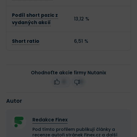
Podíl short pozic z
13,12 %
vydaných akcií
Short ratio
6,51 %
Ohodnoťte akcie firmy Nutanix
0
0
Autor
Redakce Finex
Pod tímto profilem publikují články a
recenze autoři stránek Finex.cz a další