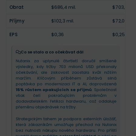
Obrat
$686,4 mil.
$703,1 mil.
Příjmy
$102,3 mil.
$72,09 mil
EPS
$0,36
$0,25
Co se stalo a co očekávat dál
Nutanix za uplynulé čtvrtletí doručil smíšené
výsledky, kdy tržby 703 milionů USD překonaly
očekávání, ale ziskovost zaostala kvůli nižším
maržím. Klíčovým příběhem zůstává silná
poptávka po modernizaci IT a AI, doprovázená
15% růstem opakujících se příjmů
. Společnost
však čelí pokračujícím problémům v
dodavatelském řetězci hardwaru, což oddaluje
přeměnu objednávek na tržby.
Strategickým tahem je podpora externích úložišť,
která zákazníkům umožňuje přechod na Nutanix
bez nutnosti nákupu nového hardwaru. Pro příští