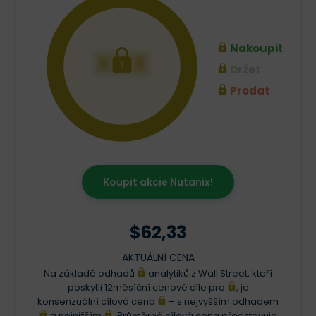
Nakoupit
XXX
Držet
Prodat
Koupit akcie Nutanix!
$62,33
AKTUÁLNÍ CENA
Na základě odhadů
analytiků z Wall Street, kteří
poskytli 12měsíční cenové cíle pro
, je
konsenzuální cílová cena
– s nejvyšším odhadem
a nejnižším
. Průměrná cílová cena představuje