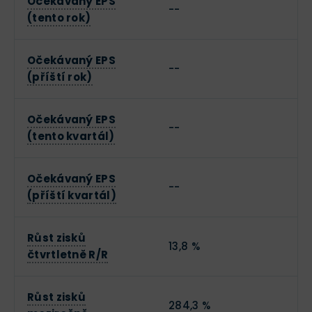
Očekávaný EPS
--
(tento rok)
Očekávaný EPS
--
(příští rok)
Očekávaný EPS
--
(tento kvartál)
Očekávaný EPS
--
(příští kvartál)
Růst zisků
13,8 %
čtvrtletně R/R
Růst zisků
284,3 %