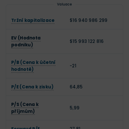
Valuace
Tržní kapitalizace
$16 940 986 299
EV (Hodnota
$15 993 122 816
podniku)
P/B (Cena k účetní
-21
hodnotě)
P/E (Cena k zisku)
64,85
P/S (Cena k
5,99
příjmům)
Forward P/E
27,81