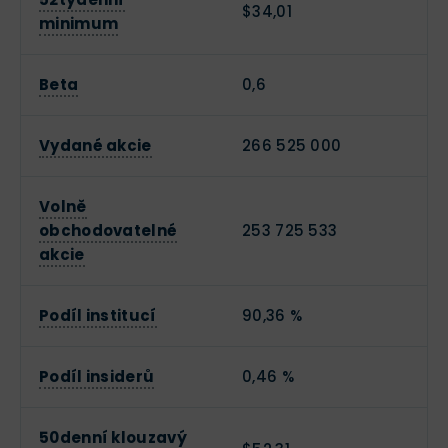
$34,01
minimum
Beta
0,6
Vydané akcie
266 525 000
Volně
obchodovatelné
253 725 533
akcie
Podíl institucí
90,36 %
Podíl insiderů
0,46 %
50denní klouzavý