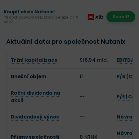
Koupit akcie Nutanix!
Koupit!
Při obchodování CFD ztrácí peníze 77 %
účtů.
Aktuální data pro společnost Nutanix
Tržní kapitalizace
$16,94 mld.
EBITDA
Dnešní objem
0
P/B (Cen
Roční dividenda na
--
P/E (Cen
akcii
Dividendový výnos
--
Návratno
Návratno
Příjmy společnosti
0 NTNX