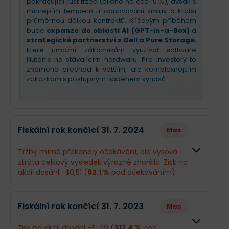
pokračující růst tržeb (cíleno na cca 15 %), avšak s
mírnějším tempem u obnovování smluv a kratší
průměrnou délkou kontraktů. Klíčovým příběhem
bude
expanze do oblasti AI (GPT-in-a-Box)
a
strategické partnerství s Dell a Pure Storage
,
které umožní zákazníkům využívat software
Nutanix na stávajícím hardwaru. Pro investory to
znamená přechod k větším, ale komplexnějším
zakázkám s postupným náběhem výnosů.
Fiskální rok končící 31. 7. 2024
Miss
Tržby mírně překonaly očekávání, ale vysoká
ztráta celkový výsledek výrazně zhoršila. Zisk na
akcii dosáhl -$0,51 (
62.1 %
pod očekáváním).
Odhad
Skutečno
Fiskální rok končící 31. 7. 2023
Miss
Obrat
$2,23 mld.
$2,15 mld.
Zisk na akcii dosáhl -$1,09 (
317.4 %
pod