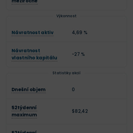
meziročně
Výkonnost
Návratnost aktiv
4,69 %
Návratnost
-27 %
vlastního kapitálu
Statistiky akcií
Dnešní objem
0
52týdenní
$82,42
maximum
52týdenní