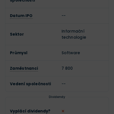
společnosti
Datum IPO
--
Informační
Sektor
technologie
Průmysl
Software
Zaměstnanci
7 800
Vedení společnosti
--
Dividendy
Vyplácí dividendy?