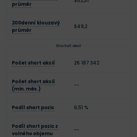
$52,31
průměr
200denní klouzavý
$49,2
průměr
Shortaři akcií
Počet short akcií
26 187 342
Počet short akcií
--
(min. měs.)
Podíl short pozic
6,51 %
Podíl short pozic z
--
volného objemu