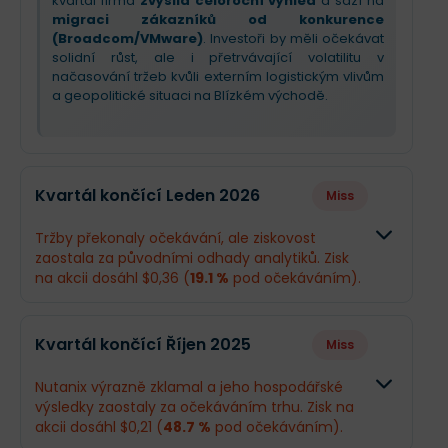
kvartál firma
zvýšila celoroční výhled
a sází na
migraci zákazníků od konkurence
(Broadcom/VMware)
. Investoři by měli očekávat
solidní růst, ale i přetrvávající volatilitu v
načasování tržeb kvůli externím logistickým vlivům
a geopolitické situaci na Blízkém východě.
Kvartál končící Leden 2026
Miss
Tržby překonaly očekávání, ale ziskovost
zaostala za původními odhady analytiků. Zisk
na akcii dosáhl $0,36 (
19.1 %
pod očekáváním).
Odhad
Skutečno
Kvartál končící Říjen 2025
Miss
Obrat
$709,9 mil.
$722,8 mil
Nutanix výrazně zklamal a jeho hospodářské
výsledky zaostaly za očekáváním trhu. Zisk na
Příjmy
$127,9 mil.
$103 mil.
akcii dosáhl $0,21 (
48.7 %
pod očekáváním).