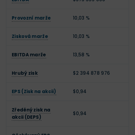
Provozní marže
10,03 %
Zisková marže
10,03 %
EBITDA marže
13,58 %
Hrubý zisk
$2 394 878 976
EPS (Zisk na akcii)
$0,94
Zředěný zisk na
$0,94
akcii (DEPS)