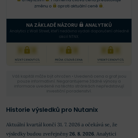
změnu o
oproti aktuální ceně
.
NA ZÁKLADĚ NÁZORU
ANALYTIKŮ
Analytici z Wall Street, kteří nedávno vydali doporučení ohledně
akcií NTNX.
XXX
XXX
XXX
NÍZKÝ CENOVÝ CÍL
PRŮM. CÍLOVÁ CENA
VYSOKÝ CENOVÝ CÍL
Váš kapitál může být ohrožen • Uvedená cena a graf jsou
pouze informativní. Negarantujeme žádné výnosy a
informace uvedené na těchto stránkách nepředstavují
investiční poradenství.
Historie výsledků pro Nutanix
Aktuální kvartál končí 31. 7. 2026 a očekává se, že
výsledky budou zveřejněny
26. 8. 2026
. Analytici