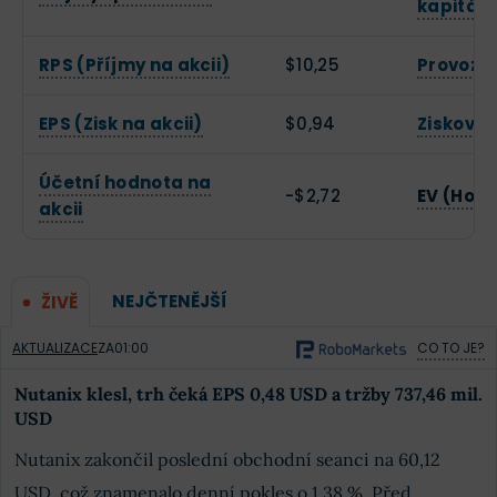
kapitálu
RPS (Příjmy na akcii)
$10,25
Provozn
EPS (Zisk na akcii)
$0,94
Zisková
Účetní hodnota na
-$2,72
EV (Hod
akcii
NEJČTENĚJŠÍ
ŽIVĚ
AKTUALIZACE
ZA
01:00
CO TO JE?
Nutanix klesl, trh čeká EPS 0,48 USD a tržby 737,46 mil.
USD
Nutanix zakončil poslední obchodní seanci na 60,12
USD, což znamenalo denní pokles o 1,38 %. Před