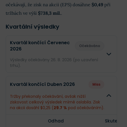
očekávají, že zisk na akcii (EPS) dosáhne
$0,49
při
tržbách ve výši
$738,3 mil.
.
Kvartální výsledky
Kvartál končící Červenec
Očekáváno
2026
Výsledky očekávány 26. 8. 2026 (po uzavření
trhu).
Odhad
Skuteč
Kvartál končící Duben 2026
Miss
Obrat
$738,3 mil.
--
Tržby překonaly očekávání, avšak nižší
ziskovost celkový výsledek mírně oslabila. Zisk
Příjmy
$140,4 mil.
--
na akcii dosáhl $0,25 (
29.7 %
pod očekáváním).
EPS
$0,49
--
Odhad
Skutečno