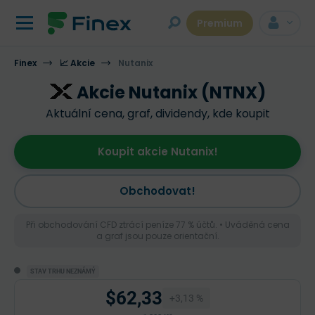
Premium
Finex
📈 Akcie
Nutanix
Akcie Nutanix (NTNX)
Aktuální cena, graf, dividendy, kde koupit
Koupit akcie Nutanix!
Obchodovat!
Při obchodování CFD ztrácí peníze 77 % účtů. • Uváděná cena
a graf jsou pouze orientační.
STAV TRHU NEZNÁMÝ
$62,33
+3,13 %