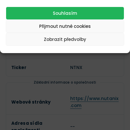
Souhlasím
Více informací o akciích Nutanix
(NTNX)
Přijmout nutné cookies
Základní informace
Zobrazit předvolby
Název společnosti
Nutanix
Ticker
NTNX
Základní informace o společnosti
https://www.nutanix
Webové stránky
.com
Adresa sídla
--