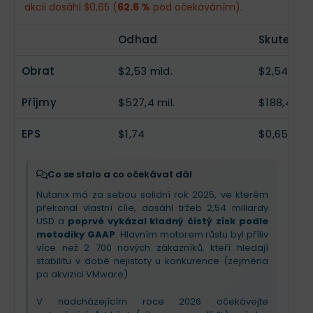
akcii dosáhl $0,65 (
62.6 %
pod očekáváním).
odhady kvůli investicím. Společnost těží z nejistoty
se pouze posouvá do budoucna. Společnost
na trhu po akvizici VMware, což jí pomohlo získat
proto
snížila celoroční výhled tržeb
, ale
EPS
$1,93
--
rekordní počet nových zákazníků
, včetně
optimisticky
zvýšila odhad volného peněžního
Odhad
Skutečno
velkých hráčů z Global 2000.
toku (free cash flow)
, což potvrzuje zdraví
byznysu. Očekávejte dočasnou volatilitu kvůli
Obrat
$2,53 mld.
$2,54 mld
Klíčovým příběhem je úspěšná expanze do oblasti
odloženému uznávání tržeb
, ale příběh o
AI s platformou GPT-in-a-Box a nová partnerství s
masivním přechodu trhu k řešením Nutanix zůstává
Příjmy
$527,4 mil.
$188,4 mil.
Dell a Pure Storage, která umožňují využít stávající
díky partnerstvím s Dell a Cisco nedotčen.
hardware zákazníků. Pro nadcházející čtvrtletí a
rok 2026 by měli investoři očekávat
mírné
EPS
$1,74
$0,65
zpomalení růstu tržeb na 15 %
a
tlak na
marže
kvůli dokončení náborů a investicím do
inovací. Celkově jde o stabilní přechod k modelu
Co se stalo a co očekávat dál
dlouhodobého ziskového růstu.
Nutanix má za sebou solidní rok 2025, ve kterém
překonal vlastní cíle, dosáhl tržeb 2,54 miliardy
USD a
poprvé vykázal kladný čistý zisk podle
metodiky GAAP
. Hlavním motorem růstu byl příliv
více než 2 700 nových zákazníků, kteří hledají
stabilitu v době nejistoty u konkurence (zejména
po akvizici VMware).
V nadcházejícím roce 2026 očekávejte