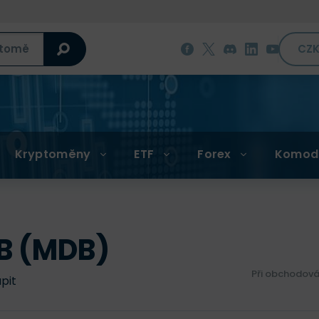
CZ
Kryptoměny
ETF
Forex
Komod
B (MDB)
Při obchodová
upit