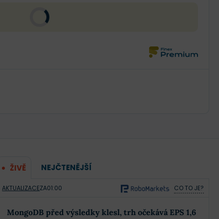
NEJČTENĚJŠÍ
ŽIVĚ
AKTUALIZACE
ZA
01:00
CO TO JE?
MongoDB před výsledky klesl, trh očekává EPS 1,6