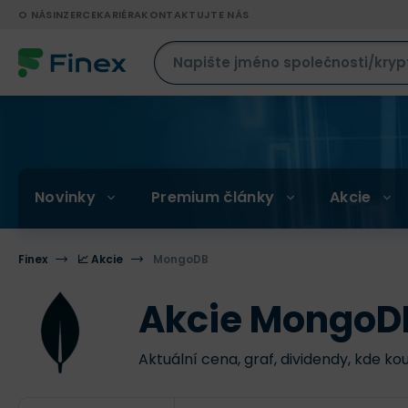
O NÁS
INZERCE
KARIÉRA
KONTAKTUJTE NÁS
Novinky
Premium články
Akcie
Finex
📈 Akcie
MongoDB
Akcie MongoD
Aktuální cena, graf, dividendy, kde ko