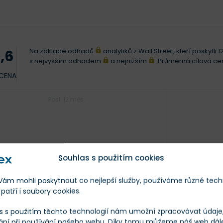
Na základě odhadů
analytiků z Wall Street, kteří poskytl
,6
s nejvyšším odhadem
a nejnižším
. Průměrná cílová c
 CENA
Posl. 12 měs.
Souhlas s použitím cookies
m mohli poskytnout co nejlepší služby, používáme různé tech
patří i soubory cookies.
25
s s použitím těchto technologií nám umožní zpracovávat údaje, 
ání při používání našeho webu. Díky tomu můžeme náš web dál