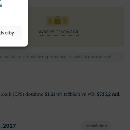
té
XXX
VYSOKÝ CENOVÝ CÍL
edvolby
na těchto stránkách nepředstavují investiční poradenství.
na akcii (EPS) dosáhne
$1,61
při tržbách ve výši
$735,2 mil.
.
1. 2027
Očekáváno