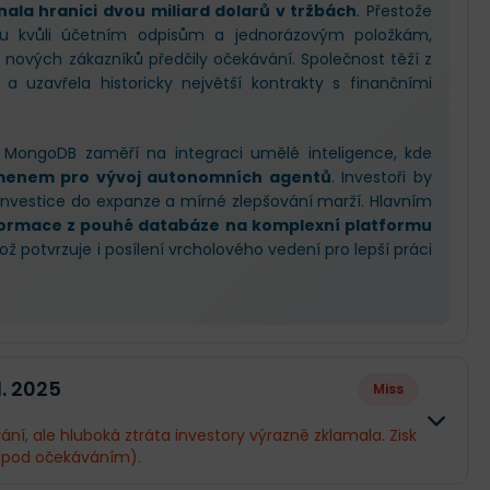
ala hranici dvou miliard dolarů v tržbách
. Přestože
poru kvůli účetním odpisům a jednorázovým položkám,
v nových zákazníků předčily očekávání. Společnost těží z
a uzavřela historicky největší kontrakty s finančními
 MongoDB zaměří na integraci umělé inteligence, kde
menem pro vývoj autonomních agentů
. Investoři by
 investice do expanze a mírné zlepšování marží. Hlavním
ormace z pouhé databáze na komplexní platformu
což potvrzuje i posílení vrcholového vedení pro lepší práci
1. 2025
Miss
ní, ale hluboká ztráta investory výrazně zklamala. Zisk
pod očekáváním).