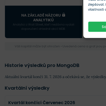
zlepšovat.
vlastnosti
X
NA ZÁKLADĚ NÁZORU
ANALYTIKŮ
Analytici z Wall Street, kteří nedávno vydali
NÍZKÝ CEN
S
doporučení ohledně akcií MDB.
Váš kapitál může být ohrožen • Uvedená cena a graf jsou 
Historie výsledků pro MongoDB
Aktuální kvartál končí 31. 7. 2026 a očekává se, že výsle
Kvartální výsledky
Kvartál končící Červenec 2026