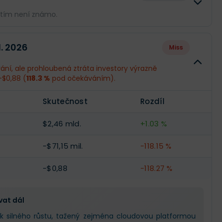
atím není známo.
Skutečnost
Rozdíl
1. 2026
Miss
--
--
ní, ale prohloubená ztráta investory výrazně
-$0,88 (
118.3 %
pod očekáváním).
--
--
Skutečnost
Rozdíl
--
--
$2,46 mld.
+1.03 %
-$71,15 mil.
-118.15 %
-$0,88
-118.27 %
vat dál
 silného růstu, tažený zejména cloudovou platformou