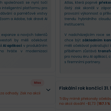
ěh společnosti se nyní točí
Atlas, která poprvé
překon
inteligentní platformu pro
čistý zisk skončil v zá
edávání a paměťové vrstvy
provozní výkonnost a příli
o Zoom a Adobe, tak dravé AI
trendu hybridního cloudu 
institucemi.
do expanze a nových talentů
V nadcházejícím roce se
nvestoři by měli očekávat
chce být
základním ka
 AI aplikací
v produkčním
měli očekávat pokračující
vého hráče v modernizaci
příběhem zůstává
transf
pro novou éru AI aplikací, 
s firemními partnery.
Miss
Fiskální rok končící 31. 
za odhady. Zisk na akcii
Tržby mírně překonaly očekává
na akcii dosáhl -$1,73 (
157.1 %
Rozdíl