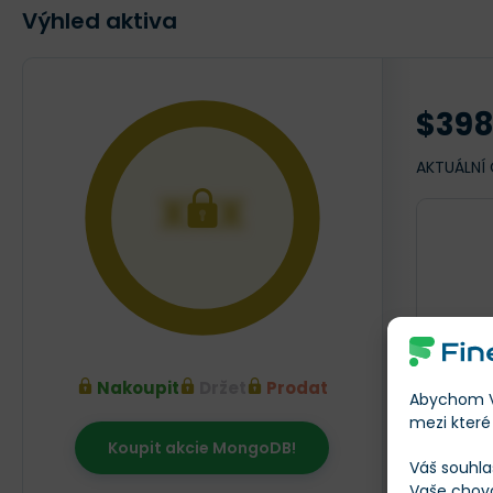
Výhled aktiva
$398
AKTUÁLNÍ
XXX
Nakoupit
Držet
Prodat
Abychom Vá
mezi které 
Koupit akcie MongoDB!
Srpen 20
Váš souhla
Vaše chov