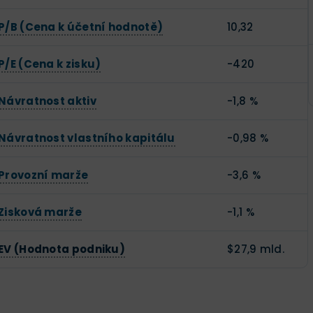
P/B (Cena k účetní hodnotě)
10,32
P/E (Cena k zisku)
-420
Návratnost aktiv
-1,8 %
Návratnost vlastního kapitálu
-0,98 %
Provozní marže
-3,6 %
Zisková marže
-1,1 %
EV (Hodnota podniku)
$27,9 mld.