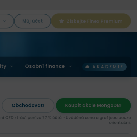
K
Můj účet
Získejte Finex Premium
ity
Osobní finance
AKADEMIE
Obchodovat!
Koupit akcie MongoDB!
ní CFD ztrácí peníze 77 % účtů. • Uváděná cena a graf jsou pouze
orientační.