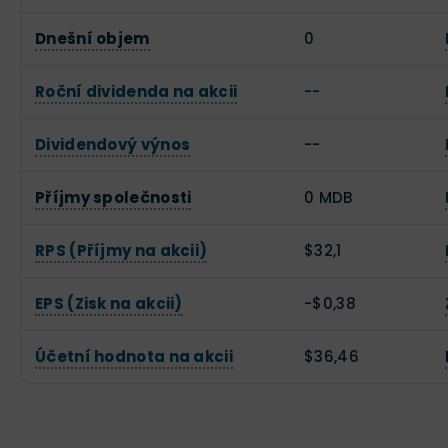
Dnešní objem
0
Roční dividenda na akcii
--
Dividendový výnos
--
Příjmy společnosti
0 MDB
RPS (Příjmy na akcii)
$32,1
EPS (Zisk na akcii)
-$0,38
Účetní hodnota na akcii
$36,46