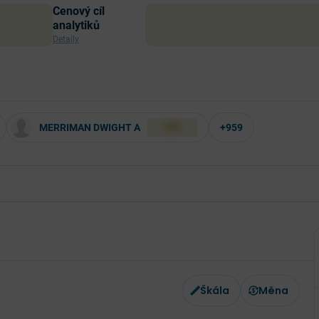
Cenový cíl
analytiků
Detaily
MERRIMAN DWIGHT A
+959
XXX
Škála
Měna