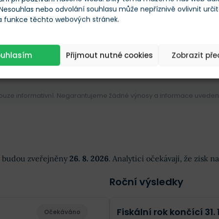
 Nesouhlas nebo odvolání souhlasu může nepříznivě ovlivnit urči
 a funkce těchto webových stránek.
XX
XXX
OVÝ CÍL
PRŮM. CÍLOVÁ CENA
ouhlasím
Přijmout nutné cookies
Zobrazit př
pouze informativní. Negarantujeme žádné výnosy a informace uvedené 
dky budou zveřejněny
26. 8. 2026
. Analytici očekávají, že zisk 
Roční výsledky
Fiskální rok končící 31. 
Očekáváno