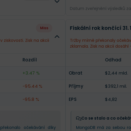
Datum zveřejnění výsledků z
Rozdíl
Odhad
Fiskální rok končící 31. 
Miss
--
Obrat
$2,96 mld.
iskovosti. Zisk na akcii
Tržby mírně překonaly očekává
zklamala. Zisk na akcii dosáhl 
--
Příjmy
$498,7 mil.
Rozdíl
Odhad
--
EPS
$6,12
+3.47 %
Obrat
$2,44 mld.
-95.44 %
Příjmy
$392,1 mil.
-95.8 %
EPS
$4,82
Co se stalo a co očeká
překonalo očekávání díky
MongoDB má za sebou rok