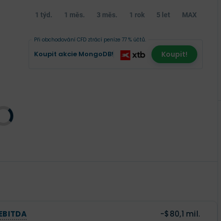
1 týd.
1 měs.
3 měs.
1 rok
5 let
MAX
Při obchodování CFD ztrácí peníze 77 % účtů.
Koupit akcie MongoDB!
Koupit!
EBITDA
-$80,1 mil.