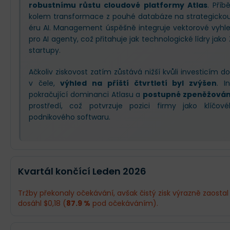
robustnímu růstu cloudové platformy Atlas
. Příb
kolem transformace z pouhé databáze na strategickou 
éru AI. Management úspěšně integruje vektorové vyhl
pro AI agenty, což přitahuje jak technologické lídry jak
startupy.
Ačkoliv ziskovost zatím zůstává nižší kvůli investicím 
v čele,
výhled na příští čtvrtletí byl zvýšen
. I
pokračující dominanci Atlasu a
postupné zpeněžování
prostředí, což potvrzuje pozici firmy jako klíčo
podnikového softwaru.
Kvartál končící Leden 2026
Tržby překonaly očekávání, avšak čistý zisk výrazně zaostal 
dosáhl $0,18 (
87.9 %
pod očekáváním).
Odhad
Skutečnost