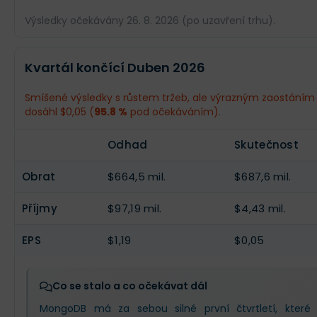
Výsledky očekávány 26. 8. 2026 (po uzavření trhu).
Odhad
Skutečnost
Kvartál končící Duben 2026
Obrat
$735,2 mil.
--
Smíšené výsledky s růstem tržeb, ale výrazným zaostáním v z
dosáhl $0,05 (
95.8 %
pod očekáváním).
Příjmy
$131,3 mil.
--
Odhad
Skutečnost
EPS
$1,61
--
Obrat
$664,5 mil.
$687,6 mil.
Příjmy
$97,19 mil.
$4,43 mil.
EPS
$1,19
$0,05
Co se stalo a co očekávat dál
MongoDB má za sebou silné první čtvrtletí, které 