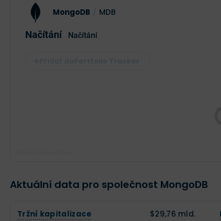
MongoDB
/
MDB
Načítání
Načítání
Portfolio Tracker
Poslední aktualizace:
Aktuální data pro společnost MongoDB
Tržní kapitalizace
$29,76 mld.