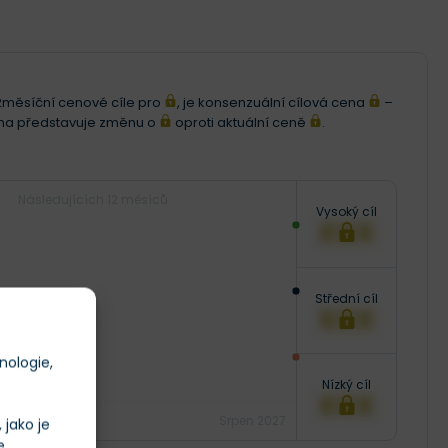
i 12měsíční cenové cíle pro
, je konsenzuální cílová cena
–
ena představuje změnu o
oproti aktuální ceně
.
Následujících 12 měsíců
Vysoký cíl
XXX
Střední cíl
XXX
nologie,
Nízký cíl
XXX
Srpen 2027
jako je
e