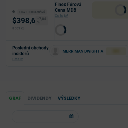
Finex Férová
Cena MDB
STAV TRHU NEZNÁMÝ
Co to je?
$398,6
+7,84
%
8 363 Kč
Poslední obchody
MERRIMAN DWIGHT A
XXX
insiderů
Detaily
GRAF
DIVIDENDY
VÝSLEDKY