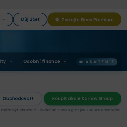
K
Můj účet
Získejte Finex Premium
ity
Osobní finance
AKADEMIE
Obchodovat!
Koupit akcie Karnov Group
l může být ohrožen* • Uváděná cena a graf jsou pouze orientační.