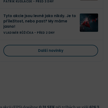
dividendu
PATRIK KUDLÁČEK
-
PŘED 3 DNY
Tyto akcie jsou levné jako nikdy. Je to
příležitost, nebo past? My máme
jasno!
VLADIMÍR RŮŽIČKA
-
PŘED 2 DNY
Další novinky
 na akcii (EPS) dosáhne
0,31 SEK
při tržbách ve výši
626,3