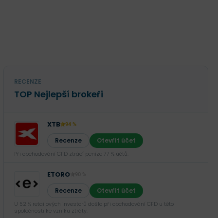
0,35 SEK
-88.35 %
1,11 mld. SEK
+1.35 %
59,9 mil. SEK
+1954.15 %
0,55 SEK
-80.61 %
RECENZE
TOP Nejlepší brokeři
XTB
94 %
Recenze
Otevřít účet
Při obchodování CFD ztrácí peníze 77 % účtů.
ETORO
90 %
Recenze
Otevřít účet
U 52 % retailových investorů došlo při obchodování CFD u této
společnosti ke vzniku ztráty.