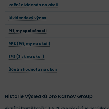
Roční dividenda na akcii
Dividendový výnos
Příjmy společnosti
RPS (Příjmy na akcii)
EPS (Zisk na akcii)
Účetní hodnota na akcii
Historie výsledků pro Karnov Group
Aktuální kvartál končí 30. 6. 2026 a očekává se, že výsle