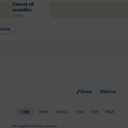
Cenový cíl
analytiků
Detaily
enství
Škála
Měna
1 týd.
1 měs.
3 měs.
1 rok
5 let
MAX
Váš kapitál může být ohrožen*