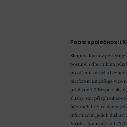
Odhad
Skutečnost
EPS
0,75 SEK
0,4 SEK
Obrat
635,3 mil. SEK
649,1 mil. SEK
Příjmy
77,83 mil. SEK
7,9 mil. SEK
Popis společnosti 
EPS
0,72 SEK
0,073 SEK
Skupina Karnov poskytuje z
postupů odborníkům působíc
prostředí, zdraví a bezpeč
platforem umožňuje více n
přibližně 7 000 specialistů,
služby jsou přizpůsobeny p
účetních firem a daňových 
informacím, jejich diskusi
Juridik, Aranzadi LA LEY, 