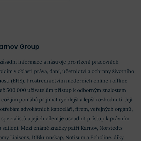
EPS
3 SEK
Rozdíl
Obrat
1,1 mld. SEK
-46.67 %
+2.17 %
Příjmy
2,92 mil. SEK
-89.85 %
EPS
2,84 SEK
Karnov Group
-89.85 %
ásadní informace a nástroje pro řízení pracovních
ím v oblasti práva, daní, účetnictví a ochrany životního
nosti (EHS). Prostřednictvím moderních online i offline
ež 500 000 uživatelům přístup k odborným znalostem
 což jim pomáhá přijímat rychlejší a lepší rozhodnutí. Její
otřebám advokátních kanceláří, firem, veřejných orgánů,
specialistů a jejich cílem je usnadnit přístup k právním
 a sdílení. Mezi známé značky patří Karnov, Norstedts
Lamy Liaisons, DIBkunnskap, Notisum a Echoline, díky