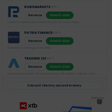
ROBOMARKETS
89 %
Recenze
Otevřít účet
U 66,02 % retailových investorů došlo ke vzniku ztráty.
PATRIA FINANCE
88 %
Recenze
Otevřít účet
Investování zahrnuje rizika ztrát.‎
TRADING 212
87 %
Recenze
Otevřít účet
Sponzorovaný odkaz. Při investování je váš kapitál vystaven riziku.
Zobrazit všechny akciové brokery
Reklama
i