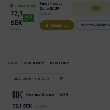
Finex Férová
XXX
TRH JE OTEVŘENÝ
Cena 0A39
72,1
Co to je?
+0,28
%
SEK
Všechny výhody čl
Odemknout
159,5 Kč
GRAF
DIVIDENDY
VÝSLEDKY
Karnov Group
/
0A39
72,1 SEK
-0,83 %