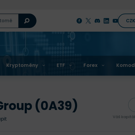
CZ
Kryptoměny
ETF
Forex
Komod
Group (0A39)
Váš kapitá
upit