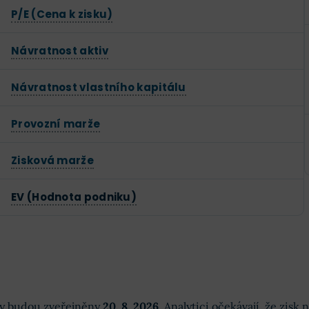
P/E (Cena k zisku)
Návratnost aktiv
Návratnost vlastního kapitálu
Provozní marže
Zisková marže
EV (Hodnota podniku)
dky budou zveřejněny
20. 8. 2026
. Analytici očekávají, že zisk