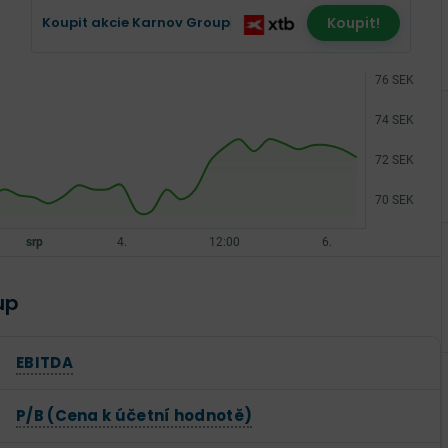
Koupit akcie Karnov Group
Koupit!
up
EBITDA
P/B (Cena k účetní hodnotě)