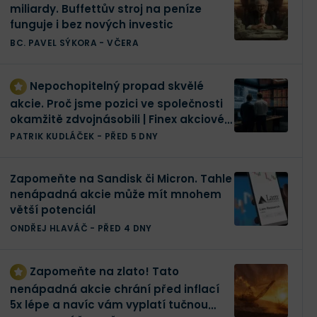
miliardy. Buffettův stroj na peníze
funguje i bez nových investic
BC. PAVEL SÝKORA
-
VČERA
Nepochopitelný propad skvělé
akcie. Proč jsme pozici ve společnosti
okamžitě zdvojnásobili | Finex akciové
portfolio
PATRIK KUDLÁČEK
-
PŘED 5 DNY
Zapomeňte na Sandisk či Micron. Tahle
nenápadná akcie může mít mnohem
větší potenciál
ONDŘEJ HLAVÁČ
-
PŘED 4 DNY
Zapomeňte na zlato! Tato
nenápadná akcie chrání před inflací
5x lépe a navíc vám vyplatí tučnou