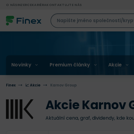
O NÁS
INZERCE
KARIÉRA
KONTAKTUJTE NÁS
Novinky
Premium články
Akcie
Finex
📈 Akcie
Karnov Group
Akcie Karnov 
Aktuální cena, graf, dividendy, kde ko