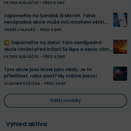
zdvojnásobili | Finex akciové portfolio
PATRIK KUDLÁČEK
-
PŘED 5 DNY
Zapomeňte na Sandisk či Micron. Tahle
nenápadná akcie může mít mnohem větší
potenciál
ONDŘEJ HLAVÁČ
-
PŘED 5 DNY
Zapomeňte na zlato! Tato nenápadná
akcie chrání před inflací 5x lépe a navíc vám
vyplatí tučnou dividendu
PATRIK KUDLÁČEK
-
PŘED 4 DNY
Tyto akcie jsou levné jako nikdy. Je to
příležitost, nebo past? My máme jasno!
VLADIMÍR RŮŽIČKA
-
PŘED 2 DNY
Další novinky
Výhled aktiva