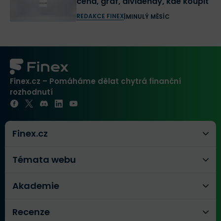
cena, graf, dividendy, kde koupit
REDAKCE FINEX
|
MINULÝ MĚSÍC
Finex.cz – Pomáháme dělat chytrá finanční
rozhodnutí
Finex.cz
Témata webu
Akademie
Recenze