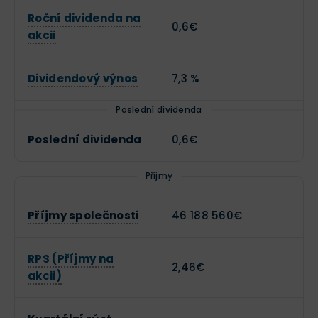
Roční dividenda na
0,6€
akcii
Dividendový výnos
7,3 %
Poslední dividenda
Poslední dividenda
0,6€
Příjmy
Příjmy společnosti
46 188 560€
RPS (Příjmy na
2,46€
akcii)