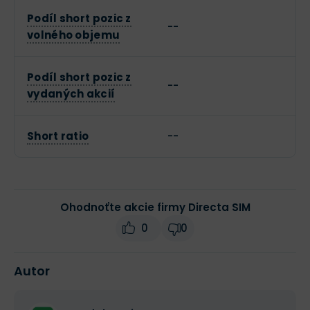
Podíl short pozic z
--
volného objemu
Podíl short pozic z
--
vydaných akcií
Short ratio
--
Ohodnoťte akcie firmy Directa SIM
0
0
Autor