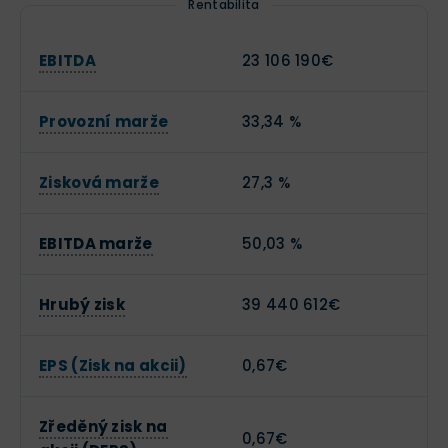
Rentabilita
EBITDA
23 106 190€
Provozní marže
33,34 %
Zisková marže
27,3 %
EBITDA marže
50,03 %
Hrubý zisk
39 440 612€
EPS (Zisk na akcii)
0,67€
Zředěný zisk na
0,67€