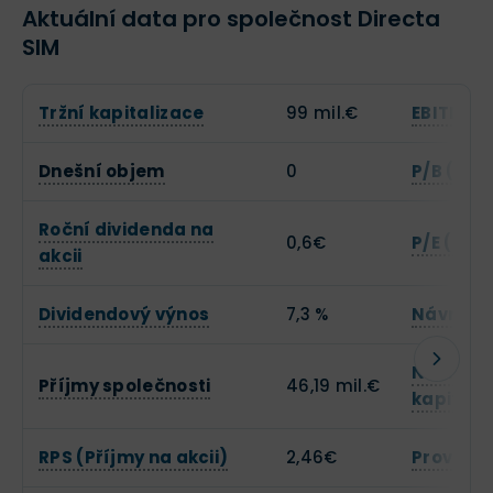
Aktuální data pro společnost Directa
SIM
Tržní kapitalizace
99 mil.€
EBITDA
Dnešní objem
0
P/B (Cen
Roční dividenda na
0,6€
P/E (Cena
akcii
Dividendový výnos
7,3 %
Návratno
Návratno
Příjmy společnosti
46,19 mil.€
kapitálu
RPS (Příjmy na akcii)
2,46€
Provozní