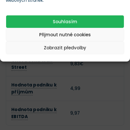
příjmům)
webových stránek.
Forward P/E
11,08
Souhlasím
Přijmout nutné cookies
Účetní hodnota na
2,8€
akcii
Zobrazit předvolby
Cílová cena Wall
9,83€
Street
Hodnota podniku k
4,99
příjmům
Hodnota podniku k
9,97
EBITDA