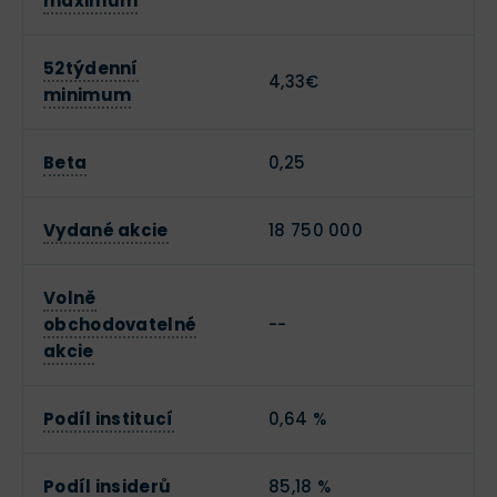
maximum
52týdenní
4,33€
minimum
Beta
0,25
Vydané akcie
18 750 000
Volně
obchodovatelné
--
akcie
Podíl institucí
0,64 %
Podíl insiderů
85,18 %