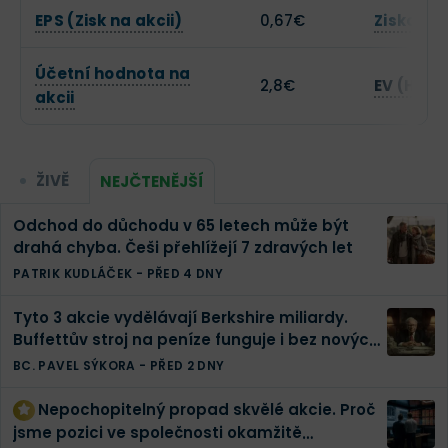
EPS (Zisk na akcii)
0,67€
Zisková 
Účetní hodnota na
2,8€
EV (Hodn
akcii
ŽIVĚ
NEJČTENĚJŠÍ
Odchod do důchodu v 65 letech může být
drahá chyba. Češi přehlížejí 7 zdravých let
PATRIK KUDLÁČEK
-
PŘED 4 DNY
Tyto 3 akcie vydělávají Berkshire miliardy.
Buffettův stroj na peníze funguje i bez nových
investic
BC. PAVEL SÝKORA
-
PŘED 2 DNY
Nepochopitelný propad skvělé akcie. Proč
jsme pozici ve společnosti okamžitě