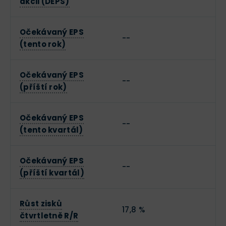
akcii (DEPS)
Očekávaný EPS
--
(tento rok)
Očekávaný EPS
--
(příští rok)
Očekávaný EPS
--
(tento kvartál)
Očekávaný EPS
--
(příští kvartál)
Růst zisků
17,8 %
čtvrtletně R/R