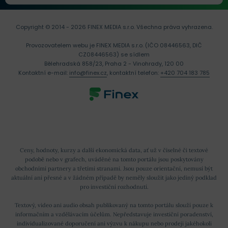
Copyright © 2014 - 2026 FINEX MEDIA s.r.o.
Všechna práva vyhrazena.
Provozovatelem webu je FINEX MEDIA s.r.o. (IČO 08446563, DIČ
CZ08446563) se sídlem
Bělehradská 858/23, Praha 2 - Vinohrady, 120 00
Kontaktní e-mail:
info@finex.cz
, kontaktní telefon:
+420 704 183 785
Ceny, hodnoty, kurzy a další ekonomická data, ať už v číselné či textové
podobě nebo v grafech, uváděné na tomto portálu jsou poskytovány
obchodními partnery a třetími stranami. Jsou pouze orientační, nemusí být
aktuální ani přesné a v žádném případě by neměly sloužit jako jediný podklad
pro investiční rozhodnutí.
Textový, video ani audio obsah publikovaný na tomto portálu slouží pouze k
informačním a vzdělávacím účelům. Nepředstavuje investiční poradenství,
individualizované doporučení ani výzvu k nákupu nebo prodeji jakéhokoli