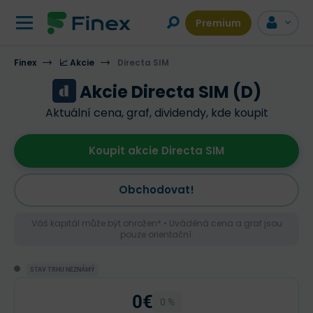
Premium
Finex
📈 Akcie
Directa SIM
Akcie Directa SIM (D)
Aktuální cena, graf, dividendy, kde koupit
Koupit akcie Directa SIM
Obchodovat!
Váš kapitál může být ohrožen* • Uváděná cena a graf jsou
pouze orientační.
STAV TRHU NEZNÁMÝ
0€
0 %