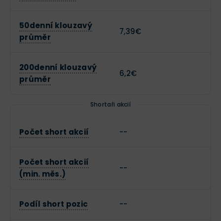
50denní klouzavý
7,39€
průměr
200denní klouzavý
6,2€
průměr
Shortaři akcií
Počet short akcií
--
Počet short akcií
--
(min. měs.)
Podíl short pozic
--