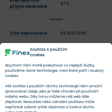
Kvartální růst
9,1 %
příjmů meziročně
Valuace
Tržní kapitalizace
99 000 000€
EV (Hodnota
Souhlas s použitím
230 480 992€
podniku)
cookies
Abychom Vám mohli poskytnout co nejlepší služby,
P/B (Cena k účetní
používáme různé technologie, mezi které patří i soubory
2,92
hodnotě)
cookies.
Váš souhlas s použitím těchto technologií nám umožní
P/E (Cena k zisku)
12,24
zpracovávat údaje, jako je Vaše chování při používání
našeho webu. Díky tomu můžeme náš web dále
zlepšovat. Nesouhlas nebo odvolání souhlasu může
P/S (Cena k
nepříznivě ovlivnit určité vlastnosti a funkce těchto
3,33