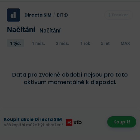
Directa SIM
/
BIT:D
Načítání
Načítání
1 týd.
1 měs.
3 měs.
1 rok
5 let
MAX
Data pro zvolené období nejsou pro toto
aktivum momentálně k dispozici.
Koupit akcie Directa SIM
Koupit!
Váš kapitál může být ohrožen*