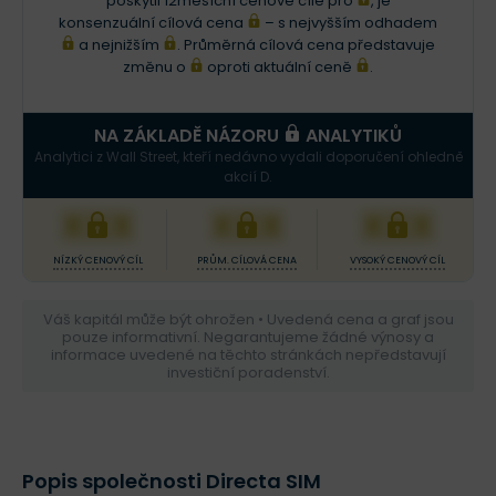
poskytli 12měsíční cenové cíle pro
, je
konsenzuální cílová cena
– s nejvyšším odhadem
a nejnižším
. Průměrná cílová cena představuje
změnu o
oproti aktuální ceně
.
NA ZÁKLADĚ NÁZORU
ANALYTIKŮ
Analytici z Wall Street, kteří nedávno vydali doporučení ohledně
akcií D.
XXX
XXX
XXX
NÍZKÝ CENOVÝ CÍL
PRŮM. CÍLOVÁ CENA
VYSOKÝ CENOVÝ CÍL
Váš kapitál může být ohrožen • Uvedená cena a graf jsou
pouze informativní. Negarantujeme žádné výnosy a
informace uvedené na těchto stránkách nepředstavují
investiční poradenství.
Popis společnosti Directa SIM