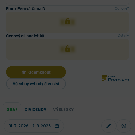
Finex Férová Cena D
Co to je?
XXX
Cenový cíl analytiků
Detaily
XXX
Odemknout
Všechny výhody členství
GRAF
DIVIDENDY
VÝSLEDKY