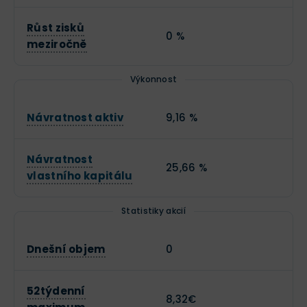
Růst zisků
0 %
meziročně
Výkonnost
Návratnost aktiv
9,16 %
Návratnost
25,66 %
vlastního kapitálu
Statistiky akcií
Dnešní objem
0
52týdenní
8,32€