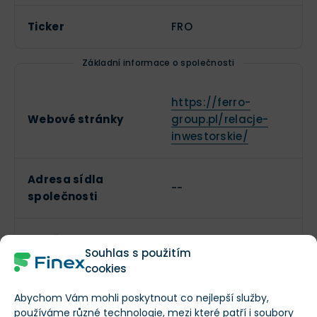
Ticker
FRO
Základní informace o společnosti
https://ferro-
Webové stránky
group.pl/relacje-
inwestorskie/
Adresa sídla
--
společnosti
Založeno
1992
Souhlas s použitím
cookies
Datum IPO
--
Abychom Vám mohli poskytnout co nejlepší služby,
používáme různé technologie, mezi které patří i soubory