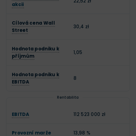
22,52 zł
akcii
Cílová cena Wall
30,4 zł
Street
Hodnota podniku k
1,05
příjmům
Hodnota podniku k
8
EBITDA
Rentabilita
EBITDA
112 523 000 zł
Provozní marže
13,98 %