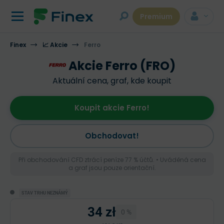
Premium
Finex
📈 Akcie
Ferro
Akcie Ferro (FRO)
Aktuální cena, graf, kde koupit
Koupit akcie Ferro!
Obchodovat!
Při obchodování CFD ztrácí peníze 77 % účtů. • Uváděná cena
a graf jsou pouze orientační.
STAV TRHU NEZNÁMÝ
34 zł
0 %