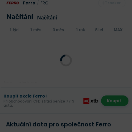
Ferro
/
FRO
Načítání
Načítání
1 týd.
1 měs.
3 měs.
1 rok
5 let
MAX
Poslední aktualizace:
Koupit akcie Ferro!
Koupit!
Při obchodování CFD ztrácí peníze 77 %
účtů.
Aktuální data pro společnost Ferro