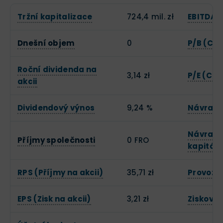
Tržní kapitalizace
724,4 mil. zł
EBITDA
Dnešní objem
0
P/B (Cen
Roční dividenda na
3,14 zł
P/E (Cen
akcii
Dividendový výnos
9,24 %
Návratno
Návratn
Příjmy společnosti
0 FRO
kapitál
RPS (Příjmy na akcii)
35,71 zł
Provozn
EPS (Zisk na akcii)
3,21 zł
Zisková