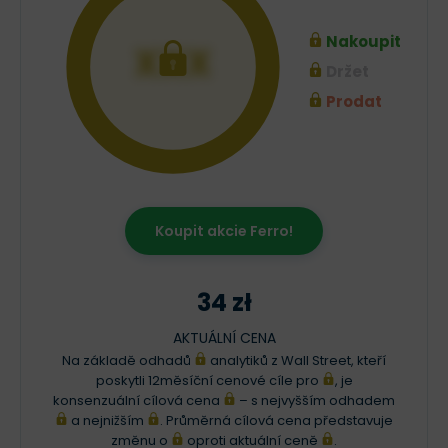
Nakoupit
XXX
Držet
Prodat
Koupit akcie Ferro!
34 zł
AKTUÁLNÍ CENA
Na základě odhadů
analytiků z Wall Street, kteří
poskytli 12měsíční cenové cíle pro
, je
konsenzuální cílová cena
– s nejvyšším odhadem
a nejnižším
. Průměrná cílová cena představuje
změnu o
oproti aktuální ceně
.