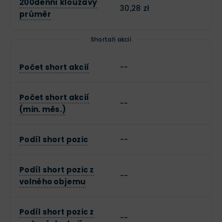
200denní klouzavý
30,28 zł
průměr
Shortaři akcií
Počet short akcií
--
Počet short akcií
--
(min. měs.)
Podíl short pozic
--
Podíl short pozic z
--
volného objemu
Podíl short pozic z
--