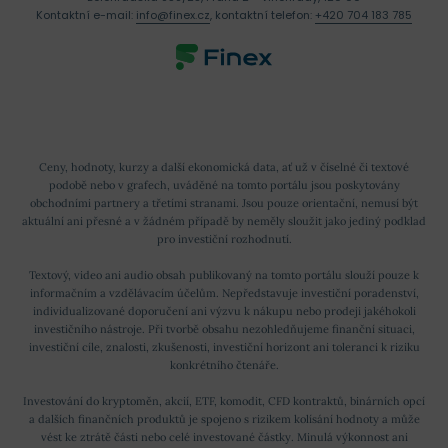
Kontaktní e-mail:
info@finex.cz
, kontaktní telefon:
+420 704 183 785
Ceny, hodnoty, kurzy a další ekonomická data, ať už v číselné či textové
podobě nebo v grafech, uváděné na tomto portálu jsou poskytovány
obchodními partnery a třetími stranami. Jsou pouze orientační, nemusí být
aktuální ani přesné a v žádném případě by neměly sloužit jako jediný podklad
pro investiční rozhodnutí.
Textový, video ani audio obsah publikovaný na tomto portálu slouží pouze k
informačním a vzdělávacím účelům. Nepředstavuje investiční poradenství,
individualizované doporučení ani výzvu k nákupu nebo prodeji jakéhokoli
investičního nástroje. Při tvorbě obsahu nezohledňujeme finanční situaci,
investiční cíle, znalosti, zkušenosti, investiční horizont ani toleranci k riziku
konkrétního čtenáře.
Investování do kryptoměn, akcií, ETF, komodit, CFD kontraktů, binárních opcí
a dalších finančních produktů je spojeno s rizikem kolísání hodnoty a může
vést ke ztrátě části nebo celé investované částky. Minulá výkonnost ani