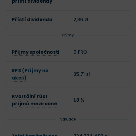
příští dividendy
Příští dividenda
2,36 zł
Příjmy
Příjmy společnosti
0 FRO
RPS (Příjmy na
35,71 zł
akcii)
Kvartální růst
1,8 %
příjmů meziročně
Valuace