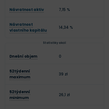
Návratnost aktiv
7,15 %
Návratnost
14,34 %
vlastního kapitálu
Statistiky akcií
Dnešní objem
0
52týdenní
39 zł
maximum
52týdenní
26,1 zł
minimum