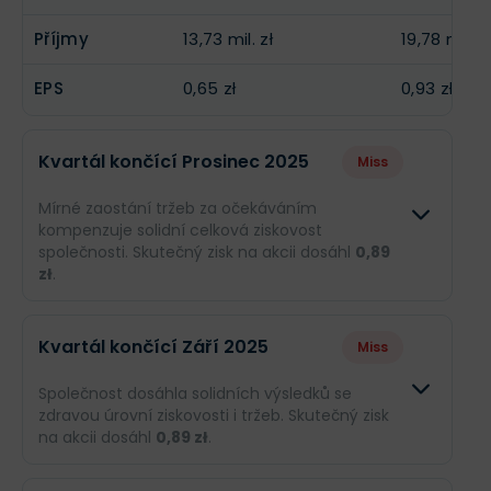
Příjmy
13,73 mil. zł
19,78 mil. zł
EPS
0,65 zł
0,93 zł
Kvartál končící Prosinec 2025
Miss
Mírné zaostání tržeb za očekáváním
kompenzuje solidní celková ziskovost
společnosti. Skutečný zisk na akcii dosáhl
0,89
zł
.
Odhad
Skutečn
Kvartál končící Září 2025
Miss
Obrat
191,5 mil. zł
191,5 mil.
Společnost dosáhla solidních výsledků se
zdravou úrovní ziskovosti i tržeb. Skutečný zisk
Příjmy
--
18,91 mil.
na akcii dosáhl
0,89 zł
.
EPS
--
0,89 zł
Odhad
Skutečn