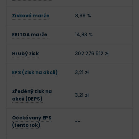
Zisková marže
8,99 %
EBITDA marže
14,83 %
Hrubý zisk
302 276 512 zł
EPS (Zisk na akcii)
3,21 zł
Zředěný zisk na
3,21 zł
akcii (DEPS)
Očekávaný EPS
--
(tento rok)