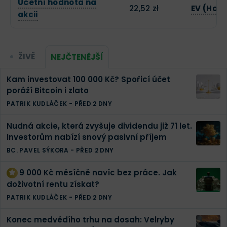
Účetní hodnota na
22,52 zł
EV (Hod
akcii
ŽIVĚ
NEJČTENĚJŠÍ
Kam investovat 100 000 Kč? Spořicí účet
poráží Bitcoin i zlato
PATRIK KUDLÁČEK
-
PŘED 2 DNY
Nudná akcie, která zvyšuje dividendu již 71 let.
Investorům nabízí snový pasivní příjem
BC. PAVEL SÝKORA
-
PŘED 2 DNY
9 000 Kč měsíčně navíc bez práce. Jak
doživotní rentu získat?
PATRIK KUDLÁČEK
-
PŘED 2 DNY
Konec medvědího trhu na dosah: Velryby