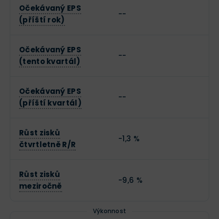
Očekávaný EPS
--
(příští rok)
Očekávaný EPS
--
(tento kvartál)
Očekávaný EPS
--
(příští kvartál)
Růst zisků
-1,3 %
čtvrtletně R/R
Růst zisků
-9,6 %
meziročně
Výkonnost