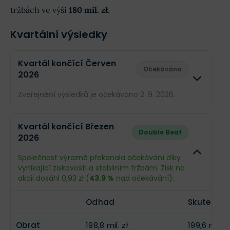
tržbách ve výši
180 mil. zł
.
Kvartální výsledky
Kvartál končící Červen
Očekáváno
2026
Zveřejnění výsledků je očekáváno 2. 9. 2026.
Odhad
Skuteč
Kvartál končící Březen
Double Beat
2026
Obrat
180 mil. zł
--
Společnost výrazně překonala očekávání díky
Příjmy
13,73 mil. zł
--
vynikající ziskovosti a stabilním tržbám. Zisk na
akcii dosáhl 0,93 zł (
43.9 %
nad očekávání).
EPS
0,65 zł
--
Odhad
Skutečnos
Obrat
198,8 mil. zł
199,6 mil. zł