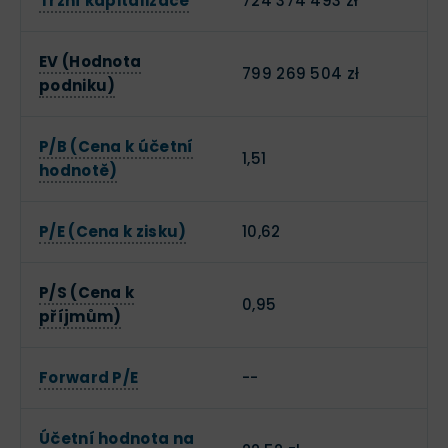
Tržní kapitalizace
724 374 493 zł
EV (Hodnota
799 269 504 zł
podniku)
P/B (Cena k účetní
1,51
hodnotě)
P/E (Cena k zisku)
10,62
P/S (Cena k
0,95
příjmům)
Forward P/E
--
Účetní hodnota na