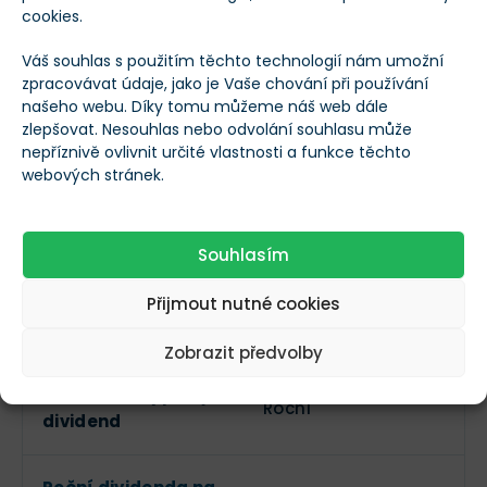
Sektor
Průmysl
cookies.
Váš souhlas s použitím těchto technologií nám umožní
Průmysl
Stavební produkty
zpracovávat údaje, jako je Vaše chování při používání
našeho webu. Díky tomu můžeme náš web dále
zlepšovat. Nesouhlas nebo odvolání souhlasu může
Zaměstnanci
845
nepříznivě ovlivnit určité vlastnosti a funkce těchto
webových stránek.
Vedení společnosti
--
Souhlasím
Dividendy
Přijmout nutné cookies
Vyplácí dividendy?
Zobrazit předvolby
Frekvence výplaty
Roční
dividend