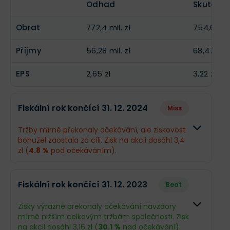
Odhad
Skutečn
Obrat
772,4 mil. zł
754,6 mil.
Příjmy
56,28 mil. zł
68,47 mil.
EPS
2,65 zł
3,22 zł
Fiskální rok končící 31. 12. 2024
Miss
Tržby mírně překonaly očekávání, ale ziskovost
bohužel zaostala za cíli. Zisk na akcii dosáhl 3,4
zł (
4.8 %
pod očekáváním).
Odhad
Skutečn
Fiskální rok končící 31. 12. 2023
Beat
Obrat
780,4 mil. zł
783,4 mil
Zisky výrazně překonaly očekávání navzdory
mírně nižším celkovým tržbám společnosti. Zisk
Příjmy
75,84 mil. zł
72,23 mil.
na akcii dosáhl 3,16 zł (
30.1 %
nad očekávání).