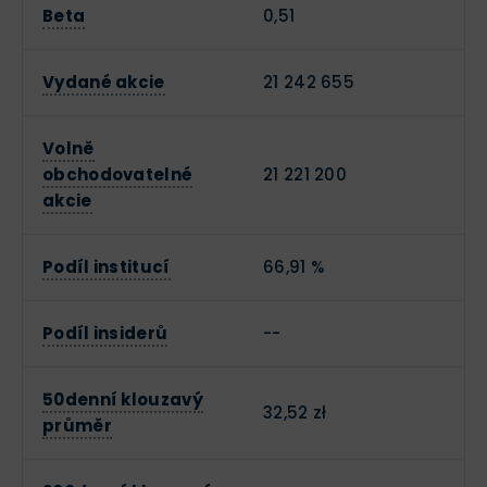
Beta
0,51
Vydané akcie
21 242 655
Volně
obchodovatelné
21 221 200
akcie
Podíl institucí
66,91 %
Podíl insiderů
--
50denní klouzavý
32,52 zł
průměr