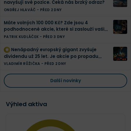
navyšují své pozice. Čeká nás brzký odraz?
ONDŘEJ HLAVÁČ
-
PŘED 2 DNY
Máte volných 100 000 Kč? Zde jsou 4
podhodnocené akcie, které si zaslouží vaši
pozornost
PATRIK KUDLÁČEK
-
PŘED 3 DNY
Nenápadný evropský gigant zvyšuje
dividendu už 25 let. Je akcie po propadu
konečně levná?
VLADIMÍR RŮŽIČKA
-
PŘED 2 DNY
Další novinky
Výhled aktiva