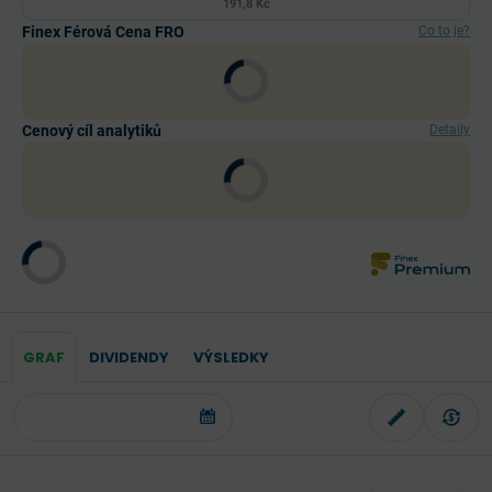
191,8 Kč
Finex Férová Cena FRO
Co to je?
Cenový cíl analytiků
Detaily
GRAF
DIVIDENDY
VÝSLEDKY