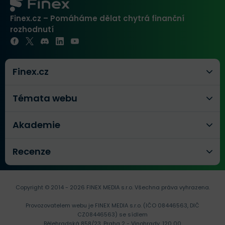
Finex.cz – Pomáháme dělat chytrá finanční
rozhodnutí
Finex.cz
Témata webu
Akademie
Recenze
Copyright © 2014 - 2026 FINEX MEDIA s.r.o.
Všechna práva vyhrazena.
Provozovatelem webu je FINEX MEDIA s.r.o. (IČO 08446563, DIČ
CZ08446563) se sídlem
Bělehradská 858/23, Praha 2 - Vinohrady, 120 00