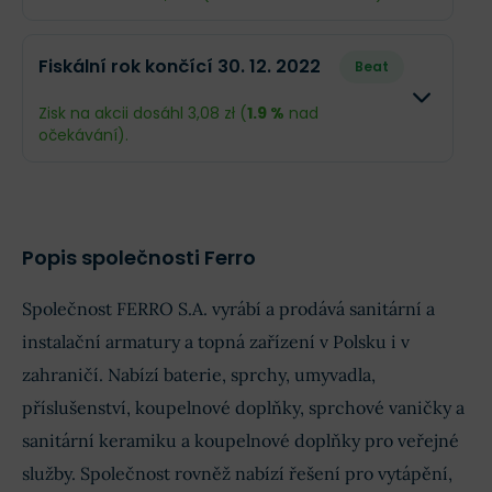
EPS
3,57 zł
3,4 zł
Odhad
Skutečno
Fiskální rok končící 30. 12. 2022
Beat
Obrat
914,2 mil. zł
803,2 mil. 
Zisk na akcii dosáhl 3,08 zł (
1.9 %
nad
očekávání).
Příjmy
51,58 mil. zł
67,03 mil. 
Odhad
Skutečn
EPS
2,43 zł
3,16 zł
Obrat
941,8 mil. zł
914,9 mil.
Popis společnosti Ferro
Příjmy
64,22 mil. zł
65,42 mil.
Společnost FERRO S.A. vyrábí a prodává sanitární a
EPS
3,02 zł
3,08 zł
instalační armatury a topná zařízení v Polsku i v
zahraničí. Nabízí baterie, sprchy, umyvadla,
příslušenství, koupelnové doplňky, sprchové vaničky a
sanitární keramiku a koupelnové doplňky pro veřejné
služby. Společnost rovněž nabízí řešení pro vytápění,