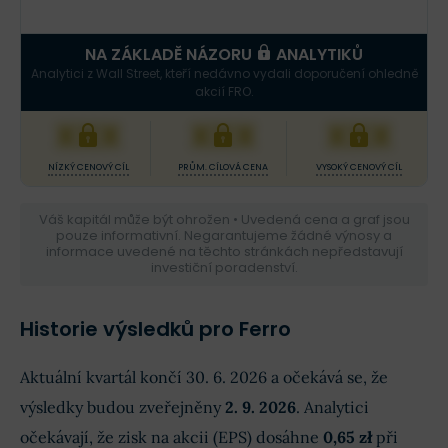
NA ZÁKLADĚ NÁZORU
ANALYTIKŮ
Analytici z Wall Street, kteří nedávno vydali doporučení ohledně
akcií FRO.
XXX
XXX
XXX
NÍZKÝ CENOVÝ CÍL
PRŮM. CÍLOVÁ CENA
VYSOKÝ CENOVÝ CÍL
Váš kapitál může být ohrožen • Uvedená cena a graf jsou
pouze informativní. Negarantujeme žádné výnosy a
informace uvedené na těchto stránkách nepředstavují
investiční poradenství.
Historie výsledků pro Ferro
Aktuální kvartál končí 30. 6. 2026 a očekává se, že
výsledky budou zveřejněny
2. 9. 2026
. Analytici
očekávají, že zisk na akcii (EPS) dosáhne
0,65 zł
při