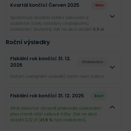
Kvartál končící Červen 2025
Miss
Obrat
205,3 mil. zł
193,5 mil.
Společnost dosáhla solidní ziskovosti a
stabilních tržeb navzdory chybějícímu
Příjmy
--
18,94 mil.
očekávání. Skutečný zisk na akcii dosáhl
0,5 zł
.
EPS
--
0,89 zł
Roční výsledky
Odhad
Skutečn
Obrat
205,3 mil. zł
173,8 mil. 
Fiskální rok končící 31. 12.
Očekáváno
2026
Příjmy
--
10,56 mil. 
Datum zveřejnění výsledků zatím není známo.
EPS
--
0,5 zł
Odhad
Skuteč
Fiskální rok končící 31. 12. 2025
Beat
Obrat
809 mil. zł
--
Silná ziskovost výrazně překonala očekávání i
přes mírně nižší celkové tržby. Zisk na akcii
Příjmy
60,08 mil. zł
--
dosáhl 3,22 zł (
21.5 %
nad očekávání).
EPS
2,83 zł
--