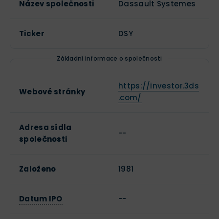
Název společnosti
Dassault Systemes
sektoru elektromobility (EV) se očekává oživení v
divizi Life Sciences. Dassault se definitivně mění z
prodejce softwaru na AI platformu pro digitální
Ticker
DSY
budoucnost průmyslu.
Základní informace o společnosti
https://investor.3ds
Webové stránky
.com/
Adresa sídla
--
společnosti
Založeno
1981
Datum IPO
--