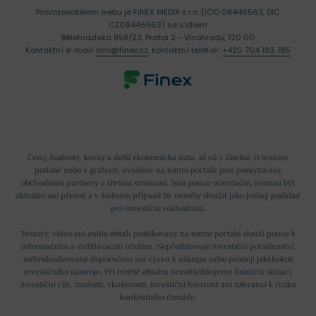
Provozovatelem webu je FINEX MEDIA s.r.o. (IČO 08446563, DIČ
CZ08446563) se sídlem
Bělehradská 858/23, Praha 2 - Vinohrady, 120 00
Kontaktní e-mail:
info@finex.cz
, kontaktní telefon:
+420 704 183 785
Ceny, hodnoty, kurzy a další ekonomická data, ať už v číselné či textové
podobě nebo v grafech, uváděné na tomto portálu jsou poskytovány
obchodními partnery a třetími stranami. Jsou pouze orientační, nemusí být
aktuální ani přesné a v žádném případě by neměly sloužit jako jediný podklad
pro investiční rozhodnutí.
Textový, video ani audio obsah publikovaný na tomto portálu slouží pouze k
informačním a vzdělávacím účelům. Nepředstavuje investiční poradenství,
individualizované doporučení ani výzvu k nákupu nebo prodeji jakéhokoli
investičního nástroje. Při tvorbě obsahu nezohledňujeme finanční situaci,
investiční cíle, znalosti, zkušenosti, investiční horizont ani toleranci k riziku
konkrétního čtenáře.