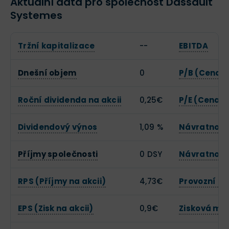
Aktuální data pro společnost Dassault
Systemes
Tržní kapitalizace
--
EBITDA
Dnešní objem
0
P/B (Cena k
Roční dividenda na akcii
0,25€
P/E (Cena k
Dividendový výnos
1,09 %
Návratnost 
Příjmy společnosti
0 DSY
Návratnost 
RPS (Příjmy na akcii)
4,73€
Provozní m
EPS (Zisk na akcii)
0,9€
Zisková ma