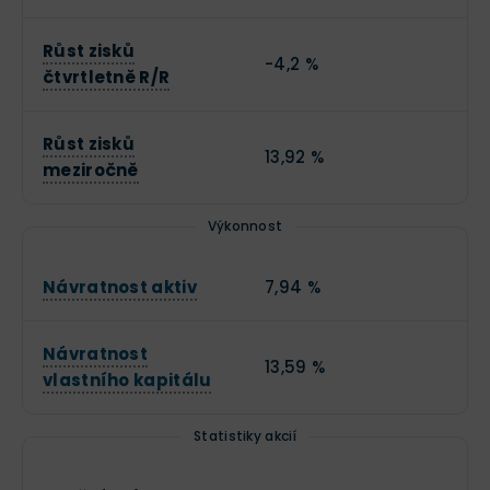
Růst zisků
-4,2 %
čtvrtletně R/R
Růst zisků
13,92 %
meziročně
Výkonnost
Návratnost aktiv
7,94 %
Návratnost
13,59 %
vlastního kapitálu
Statistiky akcií