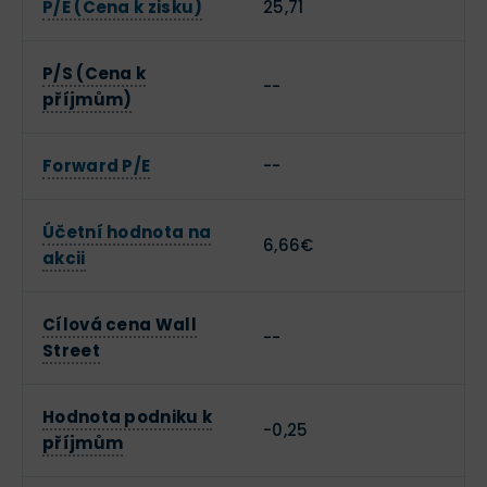
P/E (Cena k zisku)
25,71
P/S (Cena k
--
příjmům)
Forward P/E
--
Účetní hodnota na
6,66€
akcii
Cílová cena Wall
--
Street
Hodnota podniku k
-0,25
příjmům