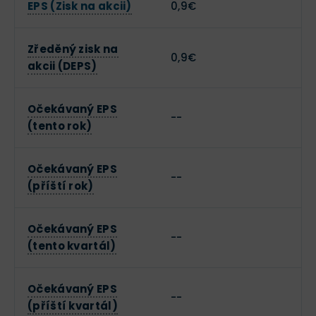
EPS (Zisk na akcii)
0,9€
Zředěný zisk na
0,9€
akcii (DEPS)
Očekávaný EPS
--
(tento rok)
Očekávaný EPS
--
(příští rok)
Očekávaný EPS
--
(tento kvartál)
Očekávaný EPS
--
(příští kvartál)