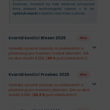
Sciences. Investoři by měli sledovat schopnost
firmy přetavit technologický náskok v AI do
vyšších marží
a dalšího růstu tržeb z cloudu.
Kvartál končící Březen 2026
Miss
Výsledky výrazně zaostaly za očekáváním a
představují pro investory značné zklamání. Zisk
na akcii dosáhl 0,22€ (
26 %
pod očekáváním).
Odhad
Skutečno
Kvartál končící Prosinec 2025
Miss
Obrat
1,52 mld.€
1,51 mld.€
Výsledky výrazně zaostaly za očekáváním a
představují pro investory zklamání. Zisk na akcii
Příjmy
393,9 mil.€
292,5 mil.
dosáhl 0,33€ (
20.3 %
pod očekáváním).
EPS
0,3€
0,22€
Odhad
Skutečno