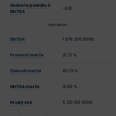
Hodnota podniku k
-0,81
EBITDA
Rentabilita
EBITDA
1 976 200 000€
Provozní marže
21,72 %
Zisková marže
83,73 %
EBITDA marže
31,69 %
Hrubý zisk
5 221 100 000€