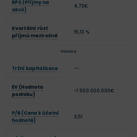
RPS (Příjmy na
4,73€
akcii)
Kvartální růst
15,13 %
příjmů meziročně
Valuace
Tržní kapitalizace
--
EV (Hodnota
-1 500 000 000€
podniku)
P/B (Cena k účetní
3,51
hodnotě)