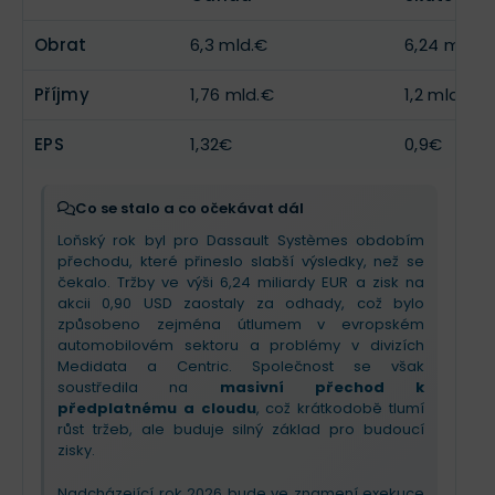
díky obřím kontraktům s Fordem či Stellantis a
investice. Společnost se vyvíjí směrem k prodeji
strategický
přechod na předplatné
konkrétních výsledků namísto pouhého softwaru,
Obrat
6,3 mld.€
6,24 mld.€
(Subscription) úspěšně zrychluje
.
což má dlouhodobě posílit její odolnost a
ziskovost na akcii.
Příjmy
1,76 mld.€
1,2 mld.€
Pro nadcházející období firma
snížila výhled
tržeb
kvůli makroekonomické opatrnosti klientů,
ale díky přísné nákladové disciplíně drží cíle pro
EPS
1,32€
0,9€
čistý zisk. Investoři by se měli zaměřit na rok 2026 –
tehdy by se mělo naplno projevit propojení cloudu
a nové generace AI „virtuálních společníků“.
Co se stalo a co očekávat dál
Aktuálně jde o příběh o trpělivé transformaci, kde
Loňský rok byl pro Dassault Systèmes obdobím
odolnost průmyslového softwaru vyvažuje
přechodu, které přineslo slabší výsledky, než se
dočasné zakolísání v sektoru Life Sciences.
čekalo. Tržby ve výši 6,24 miliardy EUR a zisk na
akcii 0,90 USD zaostaly za odhady, což bylo
způsobeno zejména útlumem v evropském
automobilovém sektoru a problémy v divizích
Medidata a Centric. Společnost se však
soustředila na
masivní přechod k
předplatnému a cloudu
, což krátkodobě tlumí
růst tržeb, ale buduje silný základ pro budoucí
zisky.
Nadcházející rok 2026 bude ve znamení exekuce