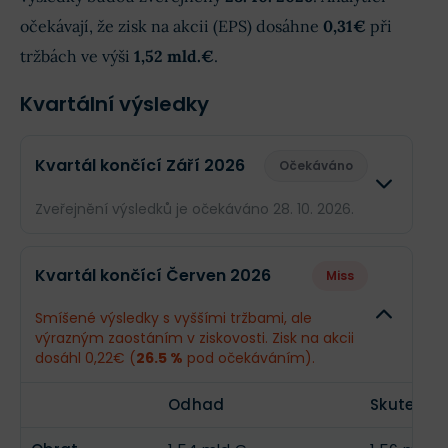
očekávají, že zisk na akcii (EPS) dosáhne
0,31€
při
tržbách ve výši
1,52 mld.€
.
Kvartální výsledky
Kvartál končící Září 2026
Očekáváno
Zveřejnění výsledků je očekáváno 28. 10. 2026.
Odhad
Skuteč
Kvartál končící Červen 2026
Miss
Obrat
1,52 mld.€
--
Smíšené výsledky s vyššími tržbami, ale
výrazným zaostáním v ziskovosti. Zisk na akcii
Příjmy
408,6 mil.€
--
dosáhl 0,22€ (
26.5 %
pod očekáváním).
EPS
0,31€
--
Odhad
Skutečno