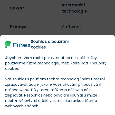
Informační
Sektor
technologie
Průmysl
Software
Souhlas s použitím
Zaměstnanci
26 070
cookies
Abychom Vám mohli poskytnout co nejlepší služby,
Vedení společnosti
--
používáme různé technologie, mezi které patří i soubory
cookies.
Dividendy
Váš souhlas s použitím těchto technologií nám umožní
zpracovávat údaje, jako je Vaše chování při používání
Vyplácí dividendy?
našeho webu. Díky tomu můžeme náš web dále
zlepšovat. Nesouhlas nebo odvolání souhlasu může
nepříznivě ovlivnit určité vlastnosti a funkce těchto
Frekvence výplaty
Roční
webových stránek.
dividend