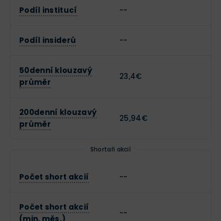
Podíl institucí
--
Podíl insiderů
--
50denní klouzavý
23,4€
průměr
200denní klouzavý
25,94€
průměr
Shortaři akcií
Počet short akcií
--
Počet short akcií
--
(min. měs.)