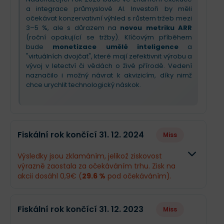
a integrace průmyslové AI. Investoři by měli
očekávat konzervativní výhled s růstem tržeb mezi
3–5 %, ale s důrazem na
novou metriku ARR
(roční opakující se tržby). Klíčovým příběhem
bude
monetizace umělé inteligence
a
"virtuálních dvojčat", které mají zefektivnit výrobu a
vývoj v letectví či vědách o živé přírodě. Vedení
naznačilo i možný návrat k akvizicím, díky nimž
chce urychlit technologický náskok.
Fiskální rok končící 31. 12. 2024
Miss
Výsledky jsou zklamáním, jelikož ziskovost
výrazně zaostala za očekáváním trhu. Zisk na
akcii dosáhl 0,9€ (
29.6 %
pod očekáváním).
Odhad
Skutečnos
Fiskální rok končící 31. 12. 2023
Miss
Obrat
6,21 mld.€
6,21 mld.€