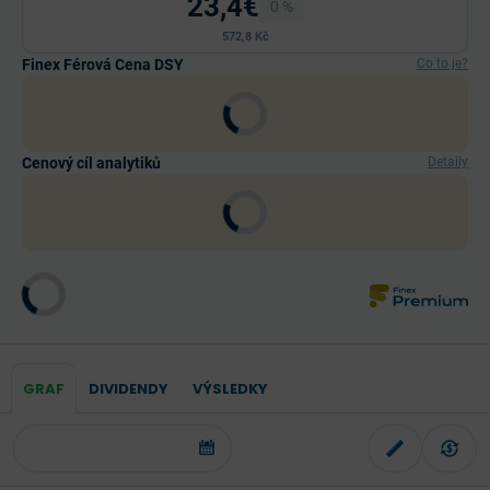
23,4€
0 %
572,8 Kč
Finex Férová Cena DSY
Co to je?
Cenový cíl analytiků
Detaily
GRAF
DIVIDENDY
VÝSLEDKY