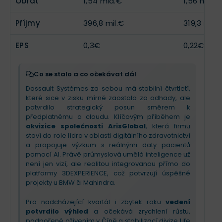
Obrat
1,54 mld.€
1,56 mld.€
Příjmy
396,8 mil.€
319,3 mil.
EPS
0,3€
0,22€
Co se stalo a co očekávat dál
Dassault Systèmes za sebou má stabilní čtvrtletí,
které sice v zisku mírně zaostalo za odhady, ale
potvrdilo strategický posun směrem k
předplatnému a cloudu. Klíčovým příběhem je
akvizice společnosti ArisGlobal
, která firmu
staví do role lídra v oblasti digitálního zdravotnictví
a propojuje výzkum s reálnými daty pacientů
pomocí AI. Právě průmyslová umělá inteligence už
není jen vizí, ale realitou integrovanou přímo do
platformy 3DEXPERIENCE, což potvrzují úspěšné
projekty u BMW či Mahindra.
Pro nadcházející kvartál i zbytek roku
vedení
potvrdilo výhled
a očekává zrychlení růstu,
podpořené oživením v Číně a stabilizací divize Life