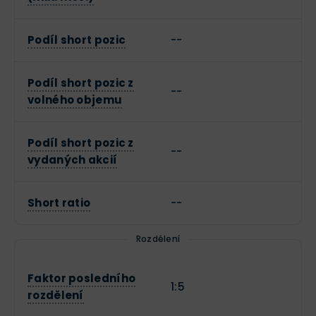
Podíl short pozic
--
Podíl short pozic z
--
volného objemu
Podíl short pozic z
--
vydaných akcií
Short ratio
--
Rozdělení
Faktor posledního
1:5
rozdělení