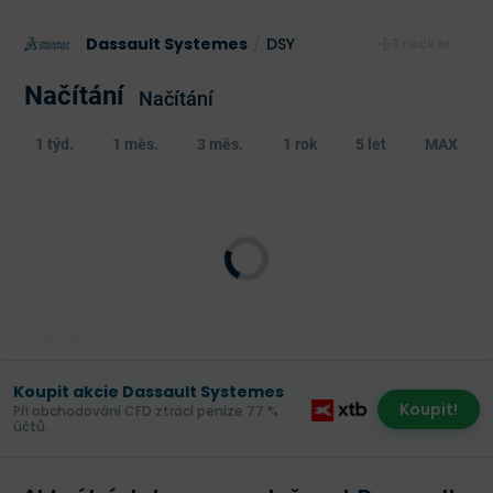
Dassault Systemes
/
DSY
Načítání
Načítání
1 týd.
1 měs.
3 měs.
1 rok
5 let
MAX
Poslední aktualizace:
Koupit akcie Dassault Systemes
Koupit!
Při obchodování CFD ztrácí peníze 77 %
účtů.