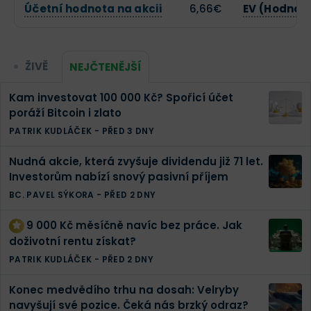
Účetní hodnota na akcii
6,66€
EV (Hodnot
ŽIVĚ
NEJČTENĚJŠÍ
Kam investovat 100 000 Kč? Spořicí účet
poráží Bitcoin i zlato
PATRIK KUDLÁČEK
-
PŘED 3 DNY
Nudná akcie, která zvyšuje dividendu již 71 let.
Investorům nabízí snový pasivní příjem
BC. PAVEL SÝKORA
-
PŘED 2 DNY
9 000 Kč měsíčně navíc bez práce. Jak
doživotní rentu získat?
PATRIK KUDLÁČEK
-
PŘED 2 DNY
Konec medvědího trhu na dosah: Velryby
navyšují své pozice. Čeká nás brzký odraz?