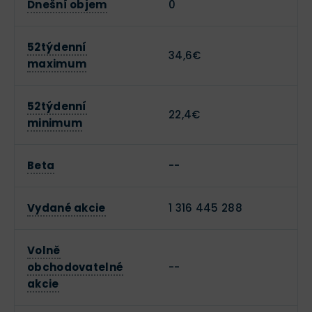
Dnešní objem
0
52týdenní
34,6€
maximum
52týdenní
22,4€
minimum
Beta
--
Vydané akcie
1 316 445 288
Volně
obchodovatelné
--
akcie