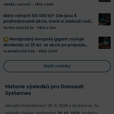
ONDŘEJ HLAVÁČ
-
PŘED 2 DNY
Máte volných 100 000 Kč? Zde jsou 4
podhodnocené akcie, které si zaslouží vaši
pozornost
PATRIK KUDLÁČEK
-
PŘED 3 DNY
Nenápadný evropský gigant zvyšuje
dividendu už 25 let. Je akcie po propadu
konečně levná?
VLADIMÍR RŮŽIČKA
-
PŘED 2 DNY
Další novinky
Historie výsledků pro Dassault
Systemes
Aktuální kvartál končí 30. 9. 2026 a očekává se, že
výsledky budou zveřejněny
28. 10. 2026
. Analytici