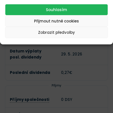
Roční dividenda na
Souhlasím
0,25€
akcii
Přijmout nutné cookies
Dividendový výnos
1,09 %
Zobrazit předvolby
Poslední dividenda
Datum výplaty
29. 5. 2026
posl. dividendy
Poslední dividenda
0,27€
Příjmy
Příjmy společnosti
0 DSY