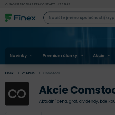
O NÁS
INZERCE
KARIÉRA
KONTAKTUJTE NÁS
Novinky
Premium články
Akcie
Finex
📈 Akcie
Comstock
Akcie Comstoc
Aktuální cena, graf, dividendy, kde ko