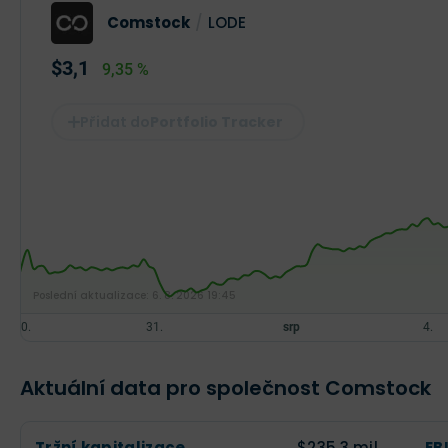
Comstock
/
LODE
$3,1
9,35 %
Portfolio Tracker
Poslední aktualizace:
6. 8. 2026 19:45
Aktuální data pro společnost Comstock
Tržní kapitalizace
$235,3 mil.
EB