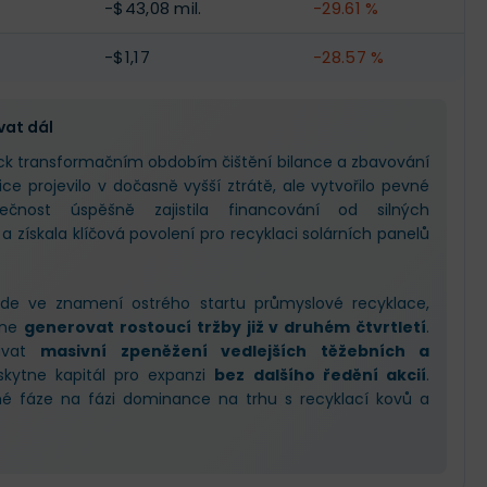
-$43,08 mil.
-29.61 %
-$1,17
-28.57 %
vat dál
ck transformačním obdobím čištění bilance a zbavování
ice projevilo v dočasně vyšší ztrátě, ale vytvořilo pevné
ečnost úspěšně zajistila financování od silných
 a získala klíčová povolení pro recyklaci solárních panelů
ude ve znamení ostrého startu průmyslové recyklace,
čne
generovat rostoucí tržby již v druhém čtvrtletí
.
kávat
masivní zpeněžení vedlejších těžebních a
skytne kapitál pro expanzi
bez dalšího ředění akcií
.
né fáze na fázi dominance na trhu s recyklací kovů a