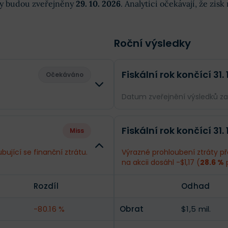
dky budou zveřejněny
29. 10. 2026
. Analytici očekávají, že zis
Roční výsledky
Fiskální rok končící 31.
Očekáváno
Datum zveřejnění výsledků z
Rozdíl
Odhad
Fiskální rok končící 31.
Miss
--
Obrat
$6,27 mil.
ující se finanční ztrátu.
Výrazné prohloubení ztráty pře
na akcii dosáhl -$1,17 (
28.6 %
--
Příjmy
-$19,82 mil.
Rozdíl
Odhad
--
EPS
-$0,54
-80.16 %
Obrat
$1,5 mil.