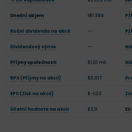
Dnešní objem
181 384
P/
Roční dividenda na akcii
--
P/
Dividendový výnos
--
Ná
Příjmy společnosti
$1,01 mil.
Ná
RPS (Příjmy na akcii)
$0,017
Pr
EPS (Zisk na akcii)
$-1,03
Zi
Účetní hodnota na akcii
$2,11
EV