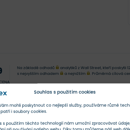
Na základě odhadů
analytiků z Wall Street, kteří poskytl
9
s nejvyšším odhadem
a nejnižším
. Průměrná cílová c
 CENA
Souhlas s použitím cookies
Posl. 12 měs.
m mohli poskytnout co nejlepší služby, používáme různé tech
patří i soubory cookies.
s s použitím těchto technologií nám umožní zpracovávat údaje, 
ání při používání našeho webu. Díky tomu můžeme náš web dál