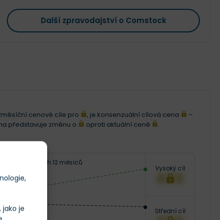
Další zpravodajství o Comstock
i 12měsíční cenové cíle pro
, je konsenzuální cílová cena
–
ena představuje změnu o
oproti aktuální ceně
.
Následujících 12 měsíců
Vysoký cíl
XXX
nologie,
jako je
Střední cíl
e