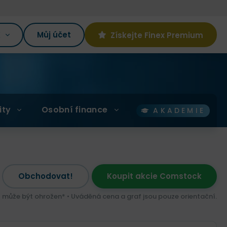
K
Můj účet
Získejte Finex Premium
ity
Osobní finance
AKADEMIE
Obchodovat!
Koupit akcie Comstock
l může být ohrožen* • Uváděná cena a graf jsou pouze orientační.