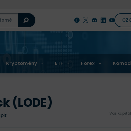
CZ
Kryptoměny
ETF
Forex
Komod
k (LODE)
Váš kapitá
upit