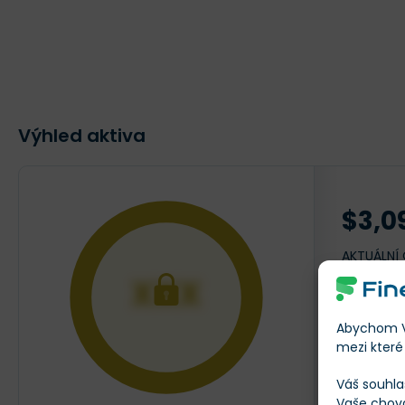
Výhled aktiva
$3,0
AKTUÁLNÍ
XXX
Abychom Vá
mezi které 
Váš souhla
Vaše chov