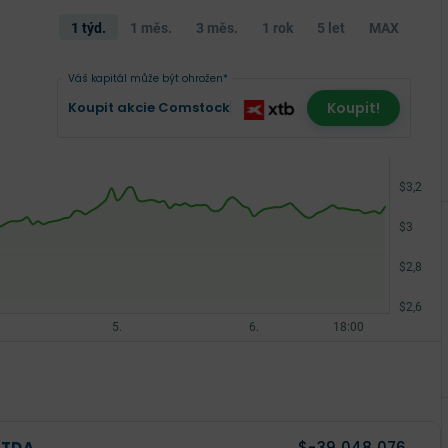
1 týd.
1 měs.
3 měs.
1 rok
5 let
MAX
Váš kapitál může být ohrožen*
Koupit akcie Comstock
Koupit!
ITDA
$-39 048 076