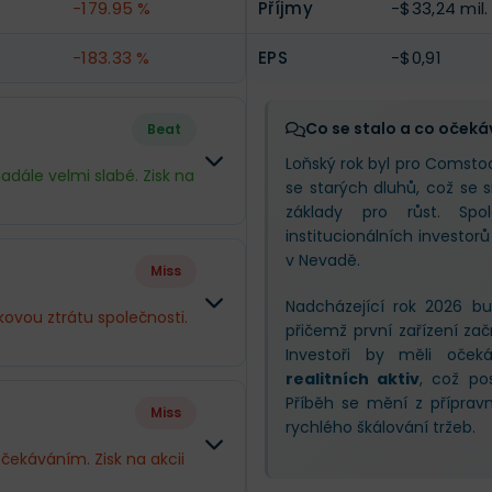
-179.95 %
Příjmy
-$33,24 mil.
-183.33 %
EPS
-$0,91
Co se stalo a co očeká
Beat
Loňský rok byl pro Comsto
adále velmi slabé. Zisk na
se starých dluhů, což se s
základy pro růst. Spol
institucionálních investorů
Rozdíl
v Nevadě.
Miss
-29.33 %
Nadcházející rok 2026 b
kovou ztrátu společnosti.
přičemž první zařízení za
+29.27 %
Investoři by měli oče
realitních aktiv
, což po
Rozdíl
+20 %
Příběh se mění z příprav
Miss
rychlého škálování tržeb.
+15.85 %
čekáváním. Zisk na akcii
-19.32 %