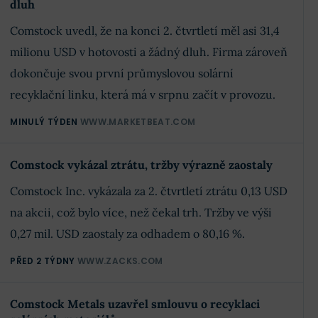
dluh
Comstock uvedl, že na konci 2. čtvrtletí měl asi 31,4
milionu USD v hotovosti a žádný dluh. Firma zároveň
dokončuje svou první průmyslovou solární
recyklační linku, která má v srpnu začít v provozu.
MINULÝ TÝDEN
WWW.MARKETBEAT.COM
Comstock vykázal ztrátu, tržby výrazně zaostaly
Comstock Inc. vykázala za 2. čtvrtletí ztrátu 0,13 USD
na akcii, což bylo více, než čekal trh. Tržby ve výši
0,27 mil. USD zaostaly za odhadem o 80,16 %.
PŘED 2 TÝDNY
WWW.ZACKS.COM
Comstock Metals uzavřel smlouvu o recyklaci