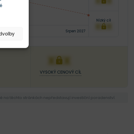
XXX
té
Nízký cíl
XXX
Srpen 2027
edvolby
XXX
VYSOKÝ CENOVÝ CÍL
na těchto stránkách nepředstavují investiční poradenství.