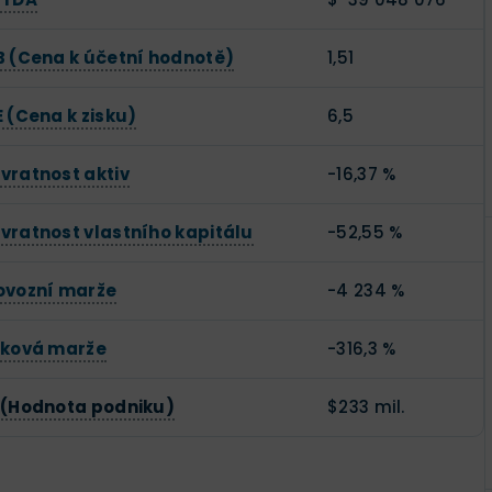
B (Cena k účetní hodnotě)
1,51
E (Cena k zisku)
6,5
vratnost aktiv
-16,37 %
vratnost vlastního kapitálu
-52,55 %
ovozní marže
-4 234 %
sková marže
-316,3 %
 (Hodnota podniku)
$233 mil.