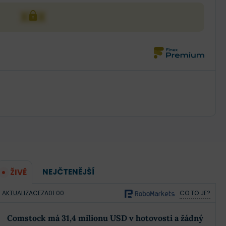
XXX
NEJČTENĚJŠÍ
ŽIVĚ
AKTUALIZACE
ZA
01:00
CO TO JE?
Comstock má 31,4 milionu USD v hotovosti a žádný