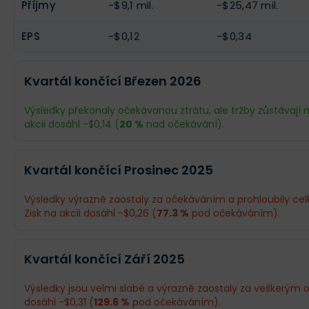
Příjmy
-$9,1 mil.
-$25,47 mil.
EPS
-$0,12
-$0,34
Kvartál končící Březen 2026
Výsledky překonaly očekávanou ztrátu, ale tržby zůstávají n
akcii dosáhl -$0,14 (
20 %
nad očekávání).
Odhad
Skutečnost
Kvartál končící Prosinec 2025
Obrat
$443,6 tis.
$313,5 tis.
Výsledky výrazně zaostaly za očekáváním a prohloubily cel
Zisk na akcii dosáhl -$0,26 (
77.3 %
pod očekáváním).
Příjmy
-$13,27 mil.
-$9,38 mil.
Odhad
Skutečnost
EPS
-$0,18
-$0,14
Kvartál končící Září 2025
Obrat
$323,1 tis.
$374,4 tis.
Výsledky jsou velmi slabé a výrazně zaostaly za veškerým o
Co se stalo a co očekávat dál
dosáhl -$0,31 (
129.6 %
pod očekáváním).
Příjmy
-$11,12 mil.
-$13,27 mil.