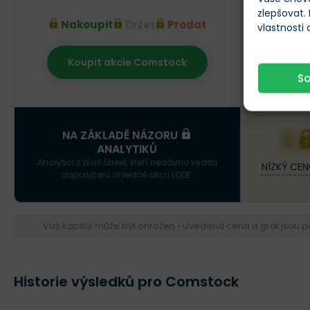
zlepšovat.
Nakoupit
Držet
Prodat
vlastnosti
Koupit akcie Comstock
Srpen 20
S
X
NA ZÁKLADĚ NÁZORU
ANALYTIKŮ
Analytici z Wall Street, kteří nedávno vydali
NÍZKÝ CEN
doporučení ohledně akcií LODE.
Váš kapitál může být ohrožen • Uvedená cena a graf jsou 
Historie výsledků pro Comstock