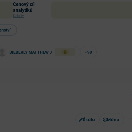
Cenový cíl
analytiků
Detaily
enství
BIEBERLY MATTHEW J
+98
XXX
Škála
Měna