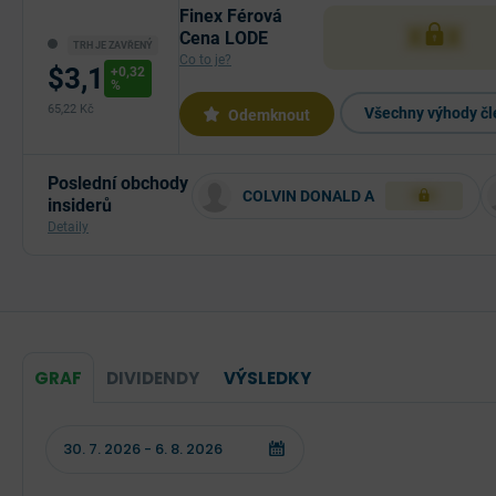
Finex Férová
XXX
Cena LODE
TRH JE ZAVŘENÝ
Co to je?
$3,1
+0,32
%
65,22 Kč
Všechny výhody čl
Odemknout
Poslední obchody
COLVIN DONALD A
XXX
insiderů
Detaily
GRAF
DIVIDENDY
VÝSLEDKY