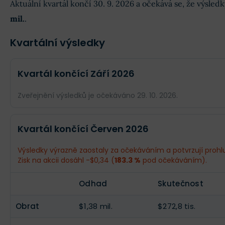
Aktuální kvartál končí 30. 9. 2026 a očekává se, že výsle
mil.
.
Kvartální výsledky
Kvartál končící Září 2026
Zveřejnění výsledků je očekáváno 29. 10. 2026.
Odhad
Skutečnost
Kvartál končící Červen 2026
Obrat
$2,38 mil.
--
Výsledky výrazně zaostaly za očekáváním a potvrzují prohlub
Zisk na akcii dosáhl -$0,34 (
183.3 %
pod očekáváním).
Příjmy
$4,55 mil.
--
Odhad
Skutečnost
EPS
$0,06
--
Obrat
$1,38 mil.
$272,8 tis.