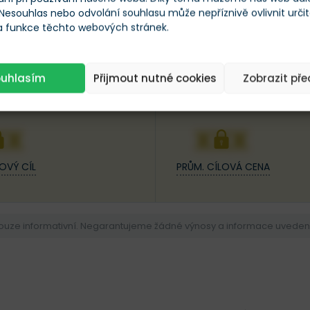
 Nesouhlas nebo odvolání souhlasu může nepříznivě ovlivnit urči
 a funkce těchto webových stránek.
25
ouhlasím
Přijmout nutné cookies
Zobrazit př
XX
XXX
OVÝ CÍL
PRŮM. CÍLOVÁ CENA
pouze informativní. Negarantujeme žádné výnosy a informace uvedené 