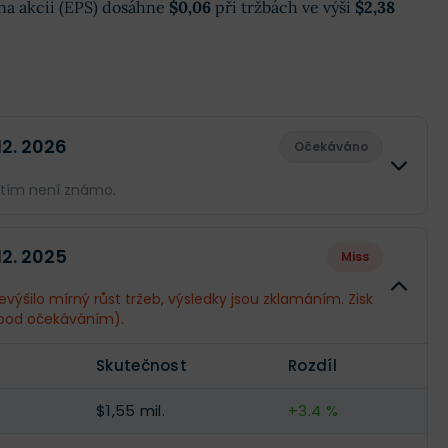
k na akcii (EPS) dosáhne
$0,06
při tržbách ve výši
$2,38
 12. 2026
Očekáváno
atím není známo.
Skutečnost
Rozdíl
 12. 2025
Miss
--
--
výšilo mírný růst tržeb, výsledky jsou zklamáním. Zisk
pod očekáváním).
--
--
Skutečnost
Rozdíl
--
--
$1,55 mil.
+3.4 %