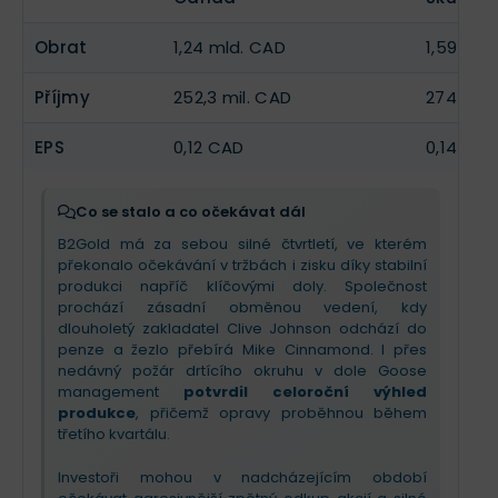
Obrat
1,24 mld. CAD
1,59 mld
Příjmy
252,3 mil. CAD
274 mil.
EPS
0,12 CAD
0,14 CA
Co se stalo a co očekávat dál
B2Gold má za sebou silné čtvrtletí, ve kterém
překonalo očekávání v tržbách i zisku díky stabilní
produkci napříč klíčovými doly. Společnost
prochází zásadní obměnou vedení, kdy
dlouholetý zakladatel Clive Johnson odchází do
penze a žezlo přebírá Mike Cinnamond. I přes
nedávný požár drtícího okruhu v dole Goose
management
potvrdil celoroční výhled
produkce
, přičemž opravy proběhnou během
třetího kvartálu.
Investoři mohou v nadcházejícím období