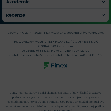
Akademie
Recenze
Copyright © 2014 - 2026 FINEX MEDIA s.r.o.
Všechna práva vyhrazena.
Provozovatelem webu je FINEX MEDIA s.r.o. (IČO 08446563, DIČ
CZ08446563) se sídlem
Bělehradská 858/23, Praha 2 - Vinohrady, 120 00
Kontaktní e-mail:
info@finex.cz
, kontaktní telefon:
+420 704 183 785
Ceny, hodnoty, kurzy a další ekonomická data, ať už v číselné či textové
podobě nebo v grafech, uváděné na tomto portálu jsou poskytovány
obchodními partnery a třetími stranami. Jsou pouze orientační, nemusí být
aktuální ani přesné a v žádném případě by neměly sloužit jako jediný podklad
pro investiční rozhodnutí.