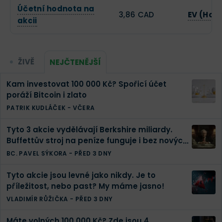
Účetní hodnota na
3,86 CAD
EV (Hod
akcii
ŽIVĚ
NEJČTENĚJŠÍ
Kam investovat 100 000 Kč? Spořicí účet
poráží Bitcoin i zlato
PATRIK KUDLÁČEK
-
VČERA
Tyto 3 akcie vydělávají Berkshire miliardy.
Buffettův stroj na peníze funguje i bez nových
investic
BC. PAVEL SÝKORA
-
PŘED 3 DNY
Tyto akcie jsou levné jako nikdy. Je to
příležitost, nebo past? My máme jasno!
VLADIMÍR RŮŽIČKA
-
PŘED 3 DNY
Máte volných 100 000 Kč? Zde jsou 4