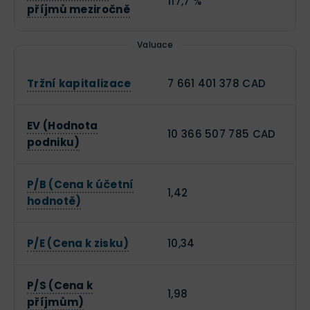
117,7 %
příjmů meziročně
Valuace
Tržní kapitalizace
7 661 401 378 CAD
EV (Hodnota
10 366 507 785 CAD
podniku)
P/B (Cena k účetní
1,42
hodnotě)
P/E (Cena k zisku)
10,34
P/S (Cena k
1,98
příjmům)