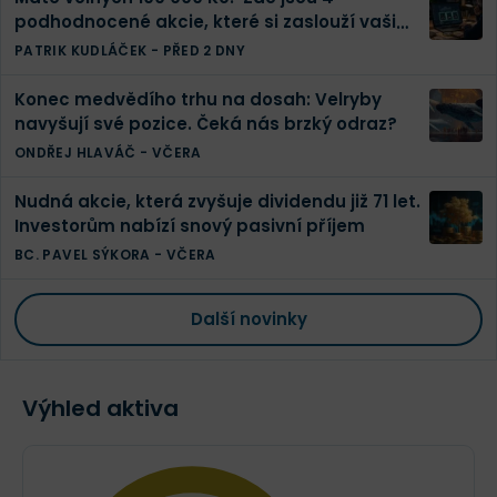
podhodnocené akcie, které si zaslouží vaši
pozornost
PATRIK KUDLÁČEK
-
PŘED 2 DNY
Konec medvědího trhu na dosah: Velryby
navyšují své pozice. Čeká nás brzký odraz?
ONDŘEJ HLAVÁČ
-
VČERA
Nudná akcie, která zvyšuje dividendu již 71 let.
Investorům nabízí snový pasivní příjem
BC. PAVEL SÝKORA
-
VČERA
Další novinky
Výhled aktiva