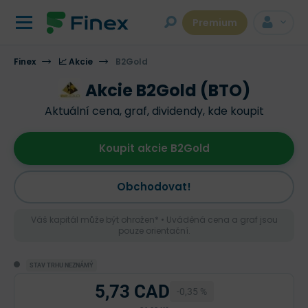
Premium
Finex
📈 Akcie
B2Gold
Akcie B2Gold (BTO)
Aktuální cena, graf, dividendy, kde koupit
Koupit akcie B2Gold
Obchodovat!
Váš kapitál může být ohrožen* • Uváděná cena a graf jsou
pouze orientační.
STAV TRHU NEZNÁMÝ
5,73 CAD
-0,35 %