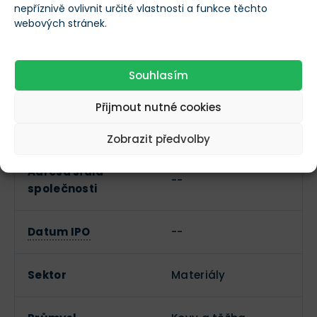
nepříznivě ovlivnit určité vlastnosti a funkce těchto
webových stránek.
Ticker
BTO
Základní informace o společnosti
Souhlasím
Přijmout nutné cookies
https://www.b2gold.
Webové stránky
com
Zobrazit předvolby
Adresa sídla
--
společnosti
Datum IPO
--
Sektor
Materiály