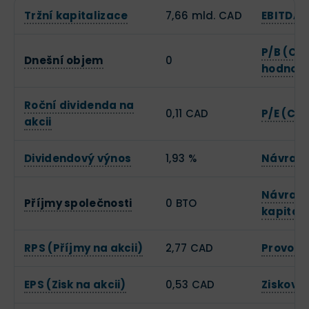
Tržní kapitalizace
7,66 mld. CAD
EBITDA
P/B (Cen
Dnešní objem
0
hodnotě
Roční dividenda na
0,11 CAD
P/E (Cen
akcii
Dividendový výnos
1,93 %
Návratn
Návratn
Příjmy společnosti
0 BTO
kapitál
RPS (Příjmy na akcii)
2,77 CAD
Provozn
EPS (Zisk na akcii)
0,53 CAD
Zisková