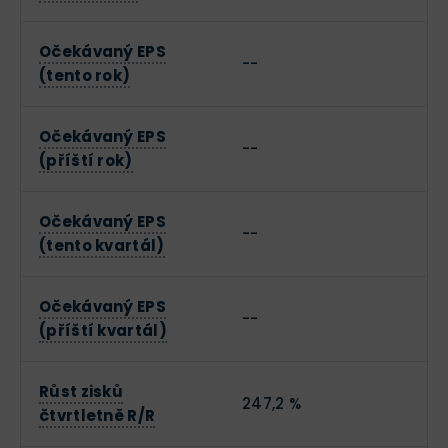
Očekávaný EPS
--
(tento rok)
Očekávaný EPS
--
(příští rok)
Očekávaný EPS
--
(tento kvartál)
Očekávaný EPS
--
(příští kvartál)
Růst zisků
247,2 %
čtvrtletně R/R