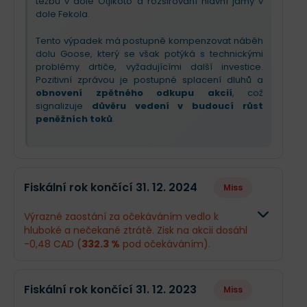
těžbu v dole Otjikoto a rozšiřování hlavní jámy v
dole Fekola.
Tento výpadek má postupně kompenzovat náběh
dolu Goose, který se však potýká s technickými
problémy drtiče, vyžadujícími další investice.
Pozitivní zprávou je postupné splacení dluhů a
obnovení zpětného odkupu akcií
, což
signalizuje
důvěru vedení v budoucí růst
peněžních toků
.
Fiskální rok končící 31. 12. 2024
Miss
Výrazné zaostání za očekáváním vedlo k
hluboké a nečekané ztrátě. Zisk na akcii dosáhl
-0,48 CAD (
332.3 %
pod očekáváním).
Odhad
Skutečn
Fiskální rok končící 31. 12. 2023
Miss
Obrat
2,74 mld. CAD
2,73 mld