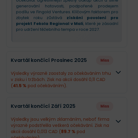
očekávat agresivnější zpětný odkup akcií a silné
generování hotovosti, podpořené prodejem
podílu ve Fingold Ventures. Klíčovým faktorem pro
zbytek roku zůstává
získání povolení pro
projekt Fekola Regional v Mali
, které je zásadní
pro udržení těžebního tempa v roce 2027.
Kvartál končící Prosinec 2025
Miss
Výsledky výrazně zaostaly za očekáváním trhu
v zisku i tržbách. Zisk na akcii dosáhl 0,11 CAD
(
41.5 %
pod očekáváním).
Odhad
Skutečn
Kvartál končící Září 2025
Miss
Obrat
1,57 mld. CAD
1,47 mld
Výsledky jsou velkým zklamáním, neboť firma
výrazně podstřelila veškerá očekávání. Zisk na
Příjmy
386,6 mil. CAD
237,2 mi
akcii dosáhl 0,013 CAD (
89.7 %
pod
očekáváním).