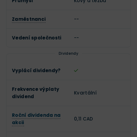
Průmysl
Kovy a těžba
Zaměstnanci
--
Vedení společnosti
--
Dividendy
Vyplácí dividendy?
Frekvence výplaty
Kvartální
dividend
Roční dividenda na
0,11 CAD
akcii