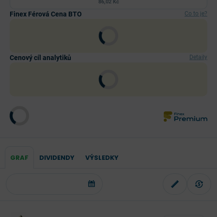
86,02 Kč
Finex Férová Cena BTO
Co to je?
Cenový cíl analytiků
Detaily
GRAF
DIVIDENDY
VÝSLEDKY