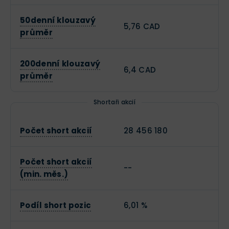
50denní klouzavý
5,76 CAD
průměr
200denní klouzavý
6,4 CAD
průměr
Shortaři akcií
Počet short akcií
28 456 180
Počet short akcií
--
(min. měs.)
Podíl short pozic
6,01 %