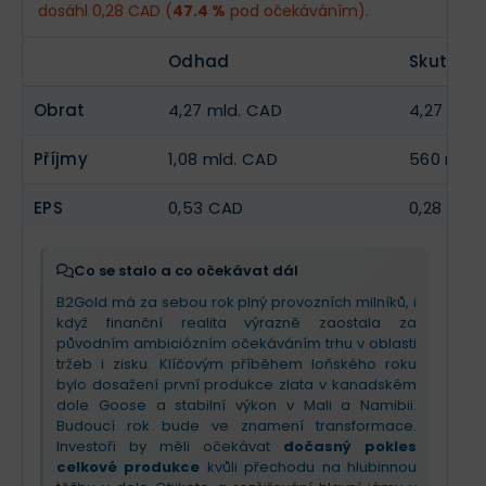
dosáhl 0,28 CAD (
47.4 %
pod očekáváním).
kvůli načasování prodejů zlata. Klíčovým milníkem
V Mali zůstává situace kolem dolu Fekola stabilní i
bylo vytěžení první rudy v novém dole
Goose
, který
přes mediální spekulace o politické nestabilitě. Pro
EPS
0,62 CAD
--
představuje transformační bod pro budoucnost
investory je podstatné, že společnost těží z
Odhad
Skutečn
firmy. Vedení očekává rychlý náběh na plnou
vysokých cen zlata, postupně splácí dluhy a v roce
komerční produkci již v září 2025.
2026 očekává
výrazný nárůst produkce i volné
Obrat
4,27 mld. CAD
4,27 mld
hotovosti
, jakmile Goose dosáhne
V Mali došlo k zásadnímu průlomu díky
schválení
projektované kapacity
.
Příjmy
1,08 mld. CAD
560 mil.
podzemní těžby na dole Fekola
, což uklidnilo
obavy z politického rizika. Pro nadcházející kvartál
je prioritou získání povolení pro regionální expanzi
EPS
0,53 CAD
0,28 CAD
Fekola a pokračování v optimalizaci nákladů, které
se daří držet pod původními odhady. Investoři
mohou očekávat silný závěr roku s důrazem na
Co se stalo a co očekávat dál
organický růst
, nikoliv na riskantní akvizice.
B2Gold má za sebou rok plný provozních milníků, i
když finanční realita výrazně zaostala za
původním ambiciózním očekáváním trhu v oblasti
tržeb i zisku. Klíčovým příběhem loňského roku
bylo dosažení první produkce zlata v kanadském
dole Goose a stabilní výkon v Mali a Namibii.
Budoucí rok bude ve znamení transformace.
Investoři by měli očekávat
dočasný pokles
celkové produkce
kvůli přechodu na hlubinnou