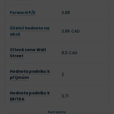
Forward P/E
3,88
Účetní hodnota na
3,86 CAD
akcii
Cílová cena Wall
8,5 CAD
Street
Hodnota podniku k
2
příjmům
Hodnota podniku k
3,71
EBITDA
Rentabilita