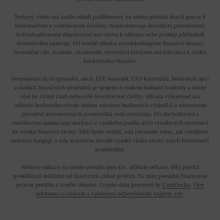
Textový, video ani audio obsah publikovaný na tomto portálu slouží pouze k
informačním a vzdělávacím účelům. Nepředstavuje investiční poradenství,
individualizované doporučení ani výzvu k nákupu nebo prodeji jakéhokoli
investičního nástroje. Při tvorbě obsahu nezohledňujeme finanční situaci,
investiční cíle, znalosti, zkušenosti, investiční horizont ani toleranci k riziku
konkrétního čtenáře.
Investování do kryptoměn, akcií, ETF, komodit, CFD kontraktů, binárních opcí
a dalších finančních produktů je spojeno s rizikem kolísání hodnoty a může
vést ke ztrátě části nebo celé investované částky. Minulá výkonnost ani
odhady budoucího vývoje nejsou zárukou budoucích výsledků a návratnost
původně investovaných prostředků není zaručena. Při obchodování s
rozdílovými smlouvami dochází u vysokého podílu účtů retailových investorů
ke vzniku finanční ztráty. Měli byste zvážit, zda rozumíte tomu, jak rozdílové
smlouvy fungují, a zda si můžete dovolit vysoké riziko ztráty svých finančních
prostředků.
Některé odkazy na tomto portálu jsou tzv. affiliate odkazy, díky jejichž
prokliknutí můžeme od inzerentů získat provizi. Ta nám pomáhá financovat
provoz portálu a tvorbu obsahu. Crypto data powered by
CoinGecko
.
Více
informací o rizicích a vyloučení odpovědnosti najdete zde
.