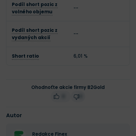
Podíl short pozic z
--
volného objemu
Podíl short pozic z
--
vydaných akcií
Short ratio
6,01 %
Ohodnoťte akcie firmy B2Gold
0
0
Autor
Redakce Finex