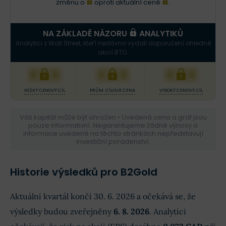
změnu o
oproti aktuální ceně
.
NA ZÁKLADĚ NÁZORU
ANALYTIKŮ
Analytici z Wall Street, kteří nedávno vydali doporučení ohledně
akcií BTO.
XXX
XXX
XXX
NÍZKÝ CENOVÝ CÍL
PRŮM. CÍLOVÁ CENA
VYSOKÝ CENOVÝ CÍL
Váš kapitál může být ohrožen • Uvedená cena a graf jsou
pouze informativní. Negarantujeme žádné výnosy a
informace uvedené na těchto stránkách nepředstavují
investiční poradenství.
Historie výsledků pro B2Gold
Aktuální kvartál končí 30. 6. 2026 a očekává se, že
výsledky budou zveřejněny
6. 8. 2026
. Analytici