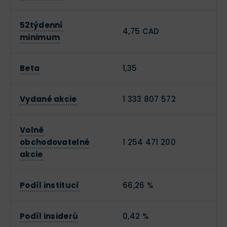
52týdenní
4,75 CAD
minimum
Beta
1,35
Vydané akcie
1 333 807 572
Volně
obchodovatelné
1 254 471 200
akcie
Podíl institucí
66,26 %
Podíl insiderů
0,42 %