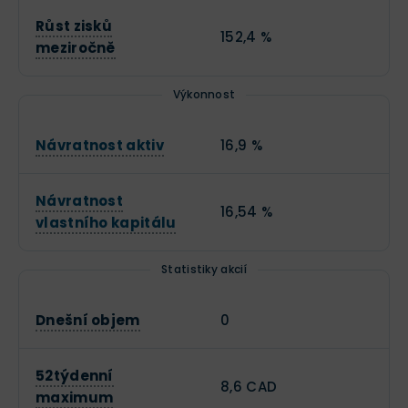
Růst zisků
152,4 %
meziročně
Výkonnost
Návratnost aktiv
16,9 %
Návratnost
16,54 %
vlastního kapitálu
Statistiky akcií
Dnešní objem
0
52týdenní
8,6 CAD
maximum