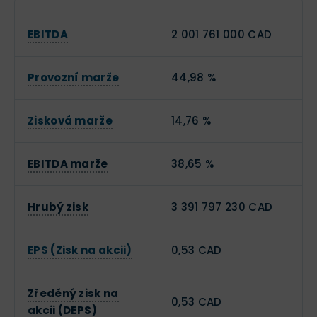
EBITDA
2 001 761 000 CAD
Provozní marže
44,98 %
Zisková marže
14,76 %
EBITDA marže
38,65 %
Hrubý zisk
3 391 797 230 CAD
EPS (Zisk na akcii)
0,53 CAD
Zředěný zisk na
0,53 CAD
akcii (DEPS)