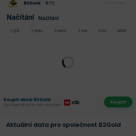
B2Gold
/
BTO
Načítání
Načítání
1 týd.
1 měs.
3 měs.
1 rok
5 let
MAX
Poslední aktualizace:
Koupit akcie B2Gold
Koupit!
Váš kapitál může být ohrožen*
Aktuální data pro společnost B2Gold