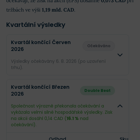
očekávají, že zisk na akcii (EPS) dosáhne
0,073 CAD
při
tržbách ve výši
1,19 mld. CAD
.
Kvartální výsledky
Kvartál končící Červen
Očekáváno
2026
Výsledky očekávány 6. 8. 2026 (po uzavření
trhu).
Odhad
Skut
Kvartál končící Březen
Double Beat
2026
Obrat
1,19 mld. CAD
--
Společnost výrazně překonala očekávání a
Příjmy
155,1 mil. CAD
--
vykázala velmi silné hospodářské výsledky. Zisk
na akcii dosáhl 0,14 CAD (
16.1 %
nad
EPS
0,073 CAD
--
očekávání).
Odhad
Skutečn