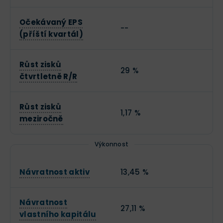
Očekávaný EPS
--
(příští kvartál)
Růst zisků
29 %
čtvrtletně R/R
Růst zisků
1,17 %
meziročně
Výkonnost
Návratnost aktiv
13,45 %
Návratnost
27,11 %
vlastního kapitálu