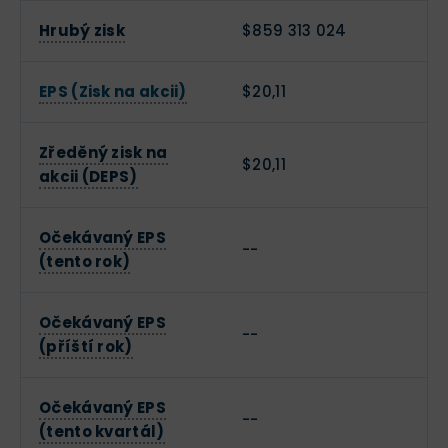
Hrubý zisk
$859 313 024
EPS (Zisk na akcii)
$20,11
Zředěný zisk na
$20,11
akcii (DEPS)
Očekávaný EPS
--
(tento rok)
Očekávaný EPS
--
(příští rok)
Očekávaný EPS
--
(tento kvartál)