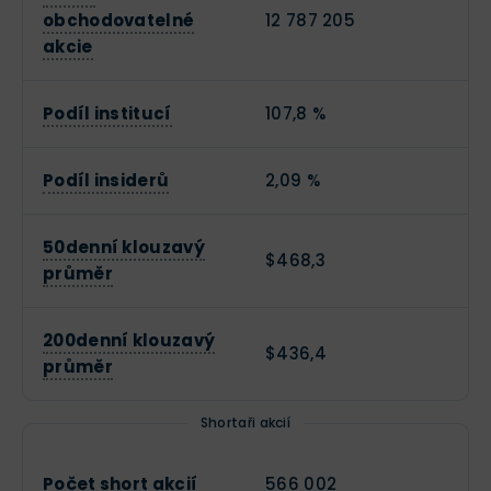
obchodovatelné
12 787 205
akcie
Podíl institucí
107,8 %
Podíl insiderů
2,09 %
50denní klouzavý
$468,3
průměr
200denní klouzavý
$436,4
průměr
Shortaři akcií
Počet short akcií
566 002