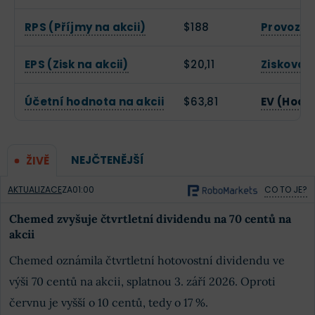
RPS (Příjmy na akcii)
$188
Provozní
EPS (Zisk na akcii)
$20,11
Zisková 
Účetní hodnota na akcii
$63,81
EV (Hodn
NEJČTENĚJŠÍ
ŽIVĚ
AKTUALIZACE
ZA
01:00
CO TO JE?
Chemed zvyšuje čtvrtletní dividendu na 70 centů na
akcii
Chemed oznámila čtvrtletní hotovostní dividendu ve
výši 70 centů na akcii, splatnou 3. září 2026. Oproti
červnu je vyšší o 10 centů, tedy o 17 %.