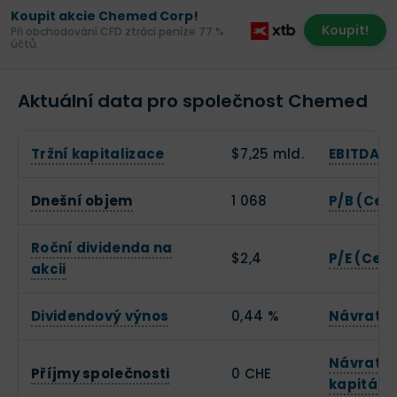
Koupit akcie Chemed Corp!
Koupit!
Při obchodování CFD ztrácí peníze 77 %
účtů.
Aktuální data pro společnost Chemed
Tržní kapitalizace
$7,25 mld.
EBITDA
Dnešní objem
1 068
P/B (Cen
Roční dividenda na
$2,4
P/E (Cena
akcii
Dividendový výnos
0,44 %
Návratno
Návratno
Příjmy společnosti
0 CHE
kapitálu