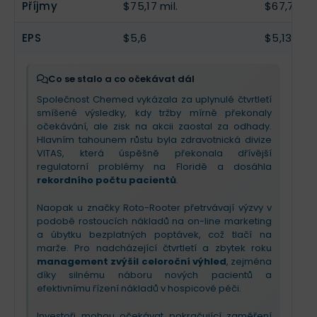
Příjmy
$75,17 mil.
$67,7 mil.
EPS
$5,6
$5,13
Co se stalo a co očekávat dál
Společnost Chemed vykázala za uplynulé čtvrtletí
smíšené výsledky, kdy tržby mírně překonaly
očekávání, ale zisk na akcii zaostal za odhady.
Hlavním tahounem růstu byla zdravotnická divize
VITAS, která úspěšně překonala dřívější
regulatorní problémy na Floridě a dosáhla
rekordního počtu pacientů
.
Naopak u značky Roto-Rooter přetrvávají výzvy v
podobě rostoucích nákladů na on-line marketing
a úbytku bezplatných poptávek, což tlačí na
marže. Pro nadcházející čtvrtletí a zbytek roku
management zvýšil celoroční výhled
, zejména
díky silnému náboru nových pacientů a
efektivnímu řízení nákladů v hospicové péči.
Investoři mohou očekávat pokračující zaměření