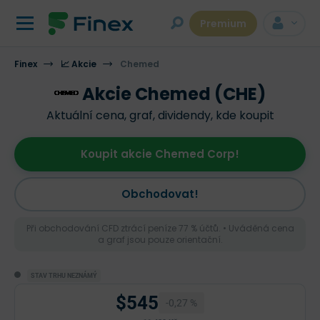
Premium
Finex
📈 Akcie
Chemed
Akcie Chemed (CHE)
Aktuální cena, graf, dividendy, kde koupit
Koupit akcie Chemed Corp!
Obchodovat!
Při obchodování CFD ztrácí peníze 77 % účtů. • Uváděná cena
a graf jsou pouze orientační.
STAV TRHU NEZNÁMÝ
$545
-0,27 %