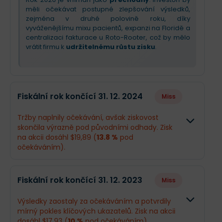
měli očekávat postupné zlepšování výsledků,
zejména v druhé polovině roku, díky
vyváženějšímu mixu pacientů, expanzi na Floridě a
centralizaci fakturace u Roto-Rooter, což by mělo
vrátit firmu k
udržitelnému růstu zisku
.
Fiskální rok končící 31. 12. 2024
Miss
Tržby naplnily očekávání, avšak ziskovost
skončila výrazně pod původními odhady. Zisk
na akcii dosáhl $19,89 (
13.8 %
pod
očekáváním).
Odhad
Skutečno
Fiskální rok končící 31. 12. 2023
Miss
Obrat
$2,43 mld.
$2,43 mld
Výsledky zaostaly za očekáváním a potvrdily
mírný pokles klíčových ukazatelů. Zisk na akcii
Příjmy
$332,3 mil.
$302 mil.
dosáhl $17,93 (
10 %
pod očekáváním).