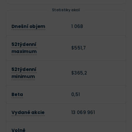
Statistiky akcií
Dnešní objem
1 068
52týdenní
$551,7
maximum
52týdenní
$365,2
minimum
Beta
0,51
Vydané akcie
13 069 961
Volně