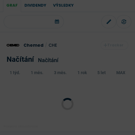
GRAF
DIVIDENDY
VÝSLEDKY
Chemed
/
CHE
Načítání
Načítání
1 týd.
1 měs.
3 měs.
1 rok
5 let
MAX
Poslední aktualizace: