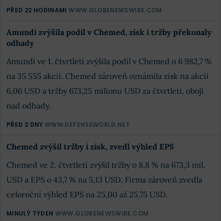
PŘED 22 HODINAMI
WWW.GLOBENEWSWIRE.COM
Amundi zvýšila podíl v Chemed, zisk i tržby překonaly
odhady
Amundi ve 1. čtvrtletí zvýšila podíl v Chemed o 6 982,7 %
na 35 555 akcií. Chemed zároveň oznámila zisk na akcii
6,06 USD a tržby 673,25 milionu USD za čtvrtletí, obojí
nad odhady.
PŘED 2 DNY
WWW.DEFENSEWORLD.NET
Chemed zvýšil tržby i zisk, zvedl výhled EPS
Chemed ve 2. čtvrtletí zvýšil tržby o 8,8 % na 673,3 mil.
USD a EPS o 43,7 % na 5,13 USD. Firma zároveň zvedla
celoroční výhled EPS na 25,00 až 25,75 USD.
MINULÝ TÝDEN
WWW.GLOBENEWSWIRE.COM