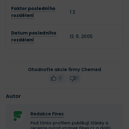
Faktor posledního
1:2
rozdělení
Datum posledního
12. 5. 2005
rozdělení
Ohodnoťte akcie firmy Chemed
0
0
Autor
Redakce Finex
Pod tímto profilem publikují články a
recenze autoři stránek Finex.cz a další