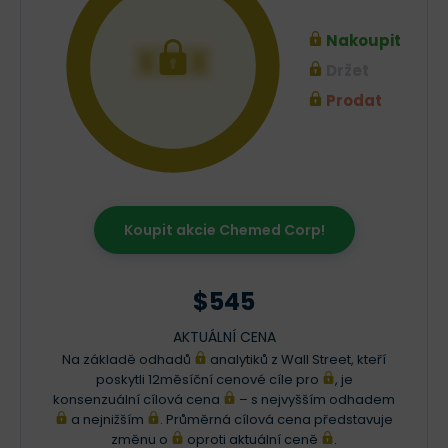
Nakoupit
XXX
Držet
Prodat
Koupit akcie Chemed Corp!
$545
AKTUÁLNÍ CENA
Na základě odhadů
analytiků z Wall Street, kteří
poskytli 12měsíční cenové cíle pro
, je
konsenzuální cílová cena
– s nejvyšším odhadem
a nejnižším
. Průměrná cílová cena představuje
změnu o
oproti aktuální ceně
.