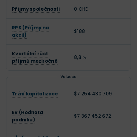
Příjmy společnosti
0 CHE
RPS (Příjmy na
$188
akcii)
Kvartální růst
8,8 %
příjmů meziročně
Valuace
Tržní kapitalizace
$7 254 430 709
EV (Hodnota
$7 367 452 672
podniku)