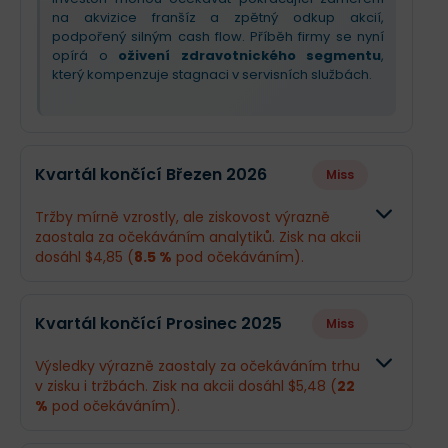
na akvizice franšíz a zpětný odkup akcií,
podpořený silným cash flow. Příběh firmy se nyní
opírá o
oživení zdravotnického segmentu
,
který kompenzuje stagnaci v servisních službách.
Kvartál končící Březen 2026
Miss
Tržby mírně vzrostly, ale ziskovost výrazně
zaostala za očekáváním analytiků. Zisk na akcii
dosáhl $4,85 (
8.5 %
pod očekáváním).
Odhad
Skutečn
Kvartál končící Prosinec 2025
Miss
Obrat
$649,8 mil.
$657,5 mi
Výsledky výrazně zaostaly za očekáváním trhu
v zisku i tržbách. Zisk na akcii dosáhl $5,48 (
22
Příjmy
$71,18 mil.
$66,3 mil.
%
pod očekáváním).
EPS
$5,3
$4,85