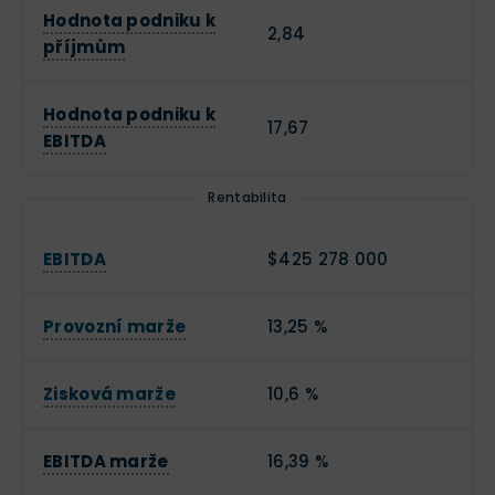
Hodnota podniku k
2,84
příjmům
Hodnota podniku k
17,67
EBITDA
Rentabilita
EBITDA
$425 278 000
Provozní marže
13,25 %
Zisková marže
10,6 %
EBITDA marže
16,39 %