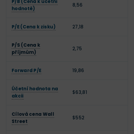
P/B (Cena k účetní
8,56
hodnotě)
P/E (Cena k zisku)
27,18
P/S (Cena k
2,75
příjmům)
Forward P/E
19,86
Účetní hodnota na
$63,81
akcii
Cílová cena Wall
$552
Street