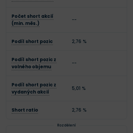
Počet short akcií
--
(min. měs.)
Podíl short pozic
2,76 %
Podíl short pozic z
--
volného objemu
Podíl short pozic z
5,01 %
vydaných akcií
Short ratio
2,76 %
Rozdělení