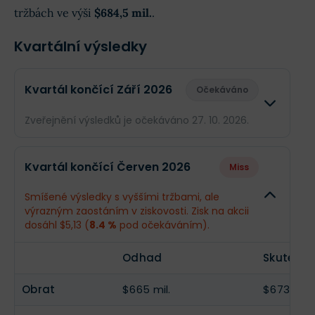
tržbách ve výši
$684,5 mil.
.
Kvartální výsledky
Kvartál končící Září 2026
Očekáváno
Zveřejnění výsledků je očekáváno 27. 10. 2026.
Odhad
Skuteč
Kvartál končící Červen 2026
Miss
Obrat
$684,5 mil.
--
Smíšené výsledky s vyššími tržbami, ale
výrazným zaostáním v ziskovosti. Zisk na akcii
Příjmy
$86,95 mil.
--
dosáhl $5,13 (
8.4 %
pod očekáváním).
EPS
$6,48
--
Odhad
Skutečno
Obrat
$665 mil.
$673,3 mil