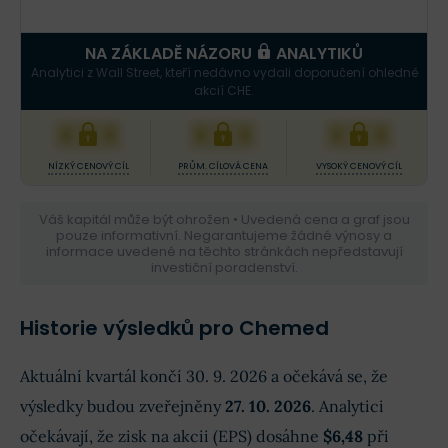
NA ZÁKLADĚ NÁZORU
ANALYTIKŮ
Analytici z Wall Street, kteří nedávno vydali doporučení ohledně
akcií CHE.
XXX
XXX
XXX
NÍZKÝ CENOVÝ CÍL
PRŮM. CÍLOVÁ CENA
VYSOKÝ CENOVÝ CÍL
Váš kapitál může být ohrožen • Uvedená cena a graf jsou
pouze informativní. Negarantujeme žádné výnosy a
informace uvedené na těchto stránkách nepředstavují
investiční poradenství.
Historie výsledků pro Chemed
Aktuální kvartál končí 30. 9. 2026 a očekává se, že
výsledky budou zveřejněny
27. 10. 2026
. Analytici
očekávají, že zisk na akcii (EPS) dosáhne
$6,48
při