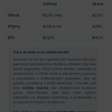
EPS
$25,52
--
krátkodobější pacienty z nemocnic. U Roto-Rooter
by měli očekávat postupné zlepšování výkonu,
Odhad
Skutečno
vidíme „boj o zákazníka“ – přirozená poptávka
které se naplno projeví až v
druhé polovině roku
.
oslabila a firma musí více platit za internetovou
Management se nyní zaměřuje na vyvážení mixu
Obrat
$2,55 mld.
$2,53 mld.
reklamu, což dočasně snižuje marže.
pacientů a centralizaci fakturace, což má zajistit
návrat k udržitelnému růstu a stabilitě.
Příjmy
$318,9 mil.
$265,2 mil
Vedení však zůstává sebevědomé a
potvrdilo
celoroční výhled s cílem na jeho horní hranici
.
V příštím kvartálu očekávejte sezónní posílení díky
EPS
$22,15
$18,42
počasí (Roto-Rooter) a novým sazbám úhrad
(VITAS). Investoři by měli sledovat, zda se podaří
zkrotit marketingové náklady a zda nová strategie
Co se stalo a co očekávat dál
na Floridě definitivně odstraní regulatorní
Uplynulý rok byl pro společnost Chemed náročný,
překážky. Příběh firmy je nyní o provozní efektivitě
zejména kvůli slabšímu čtvrtému čtvrtletí, kdy oba
a
návratu k růstové disciplíně v roce 2026
.
hlavní segmenty, VITAS a Roto-Rooter, zaostaly za
očekáváním. U VITAS došlo k záměrnému posunu
k pacientům s krátkodobým pobytem, aby se
vyřešily problémy s limity Medicare v Floridě, což
sice
snížilo marže
, ale stabilizovalo budoucí
pozici. Roto-Rooter čelil tlaku kvůli vyšším
nákladům na digitální marketing a problémům s
proplácením faktur u pojišťoven.
Rok 2026 je vnímán jako
přechodný
. Investoři by