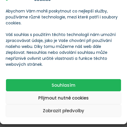
Vyplácí dividendy?
Abychom Vám mohli poskytnout co nejlepší služby,
používáme různé technologie, mezi které patří i soubory
cookies.
Frekvence výplaty
Roční
dividend
Váš souhlas s použitím těchto technologií nám umožní
zpracovávat údaje, jako je Vaše chování při používání
našeho webu. Díky tomu můžeme náš web dále
Roční dividenda na
--
zlepšovat. Nesouhlas nebo odvolání souhlasu může
akcii
nepříznivě ovlivnit určité vlastnosti a funkce těchto
webových stránek.
Dividendový výnos
--
Souhlasím
Poslední dividenda
Datum výplaty
Přijmout nutné cookies
4. 6. 2025
posl. dividendy
Zobrazit předvolby
Poslední dividenda
0,35 zł