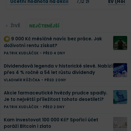
Účetní hodnota na akcii
7,12 zł
EV (Hodn
ŽIVĚ
NEJČTENĚJŠÍ
9 000 Kč měsíčně navíc bez práce. Jak
doživotní rentu získat?
PATRIK KUDLÁČEK
-
PŘED 4 DNY
Dividendová legenda v historické slevě. Nabízí
přes 4 % ročně a 54 let růstu dividendy
VLADIMÍR RŮŽIČKA
-
PŘED 2 DNY
Akcie farmaceutické hvězdy prudce spadly.
Je to největší příležitost tohoto desetiletí?
PATRIK KUDLÁČEK
-
PŘED 2 DNY
Kam investovat 100 000 Kč? Spořicí účet
poráží Bitcoin i zlato