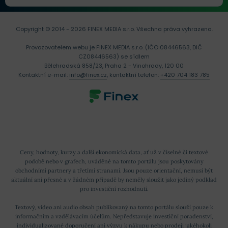
Copyright © 2014 - 2026 FINEX MEDIA s.r.o.
Všechna práva vyhrazena.
Provozovatelem webu je FINEX MEDIA s.r.o. (IČO 08446563, DIČ
CZ08446563) se sídlem
Bělehradská 858/23, Praha 2 - Vinohrady, 120 00
Kontaktní e-mail:
info@finex.cz
, kontaktní telefon:
+420 704 183 785
Ceny, hodnoty, kurzy a další ekonomická data, ať už v číselné či textové
podobě nebo v grafech, uváděné na tomto portálu jsou poskytovány
obchodními partnery a třetími stranami. Jsou pouze orientační, nemusí být
aktuální ani přesné a v žádném případě by neměly sloužit jako jediný podklad
pro investiční rozhodnutí.
Textový, video ani audio obsah publikovaný na tomto portálu slouží pouze k
informačním a vzdělávacím účelům. Nepředstavuje investiční poradenství,
individualizované doporučení ani výzvu k nákupu nebo prodeji jakéhokoli