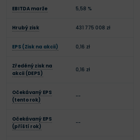
EBITDA marže
5,58 %
Hrubý zisk
431 775 008 zł
EPS (Zisk na akcii)
0,16 zł
Zředěný zisk na
0,16 zł
akcii (DEPS)
Očekávaný EPS
--
(tento rok)
Očekávaný EPS
--
(příští rok)