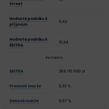
--
Street
Hodnota podniku k
0,43
příjmům
Hodnota podniku k
10,94
EBITDA
Rentabilita
EBITDA
266 115 000 zł
Provozní marže
3,33 %
Zisková marže
0,67 %