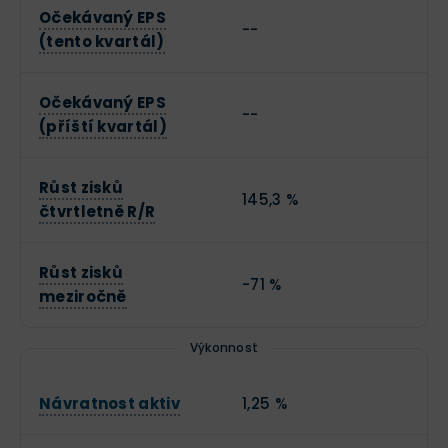
Očekávaný EPS
--
(tento kvartál)
Očekávaný EPS
--
(příští kvartál)
Růst zisků
145,3 %
čtvrtletně R/R
Růst zisků
-71 %
meziročně
Výkonnost
Návratnost aktiv
1,25 %