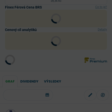
28,36 Kč
Finex Férová Cena BRS
Co to je?
Cenový cíl analytiků
Detaily
GRAF
DIVIDENDY
VÝSLEDKY