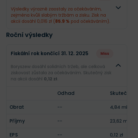
Obrat
1,57 mld. zł
1,14 mld. z
Výsledky výrazně zaostaly za očekáváním,
zejména kvůli slabým tržbám a zisku. Zisk na
Příjmy
--
16,68 mil. 
akcii dosáhl 0,016 zł (
85.9 %
pod očekáváním).
EPS
--
0,083 zł
Roční výsledky
Odhad
Skutečno
Obrat
1,53 mld. zł
1,23 mld. z
Fiskální rok končící 31. 12. 2025
Miss
Příjmy
22,48 mil. zł
3,18 mil. zł
Boryszew dosáhl solidních tržeb, ale celková
ziskovost zůstala za očekáváním. Skutečný zisk
EPS
0,11 zł
0,016 zł
na akcii dosáhl
0,12 zł
.
Odhad
Skutečnost
Obrat
--
4,84 mld. zł
Příjmy
--
23,62 mil. zł
EPS
--
0,12 zł