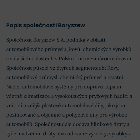
Odhad
Skutečno
EPS
0,4 zł
0,6 zł
Obrat
6,74 mld. zł
6,79 mld. z
Popis společnosti Boryszew
Příjmy
160,5 mil. zł
106,6 mil. z
Společnost Boryszew S.A. podniká v oblasti
EPS
0,79 zł
0,53 zł
automobilového průmyslu, kovů, chemických výrobků
a v dalších oblastech v Polsku i na mezinárodní úrovni.
Společnost působí ve čtyřech segmentech: Kovy,
automobilový průmysl, chemický průmysl a ostatní.
Nabízí automobilové systémy pro dopravu kapalin,
včetně klimatizace a vysokotlakých pryžových hadic; a
vnitřní a vnější plastové automobilové díly, jako jsou
pozinkované a objemné a pohyblivé díly pro výrobce
automobilů. Společnost dále dodává hliníkové dráty a
tyče; nadzemní dráty; extrudované výrobky; výrobky z