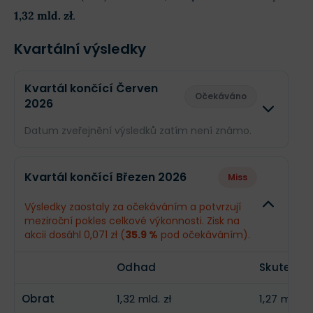
1,32 mld. zł
.
Kvartální výsledky
Kvartál končící Červen
Očekáváno
2026
Datum zveřejnění výsledků zatím není známo.
Odhad
Skuteč
Kvartál končící Březen 2026
Miss
Obrat
1,32 mld. zł
--
Výsledky zaostaly za očekáváním a potvrzují
meziroční pokles celkové výkonnosti. Zisk na
Příjmy
22,48 mil. zł
--
akcii dosáhl 0,071 zł (
35.9 %
pod očekáváním).
EPS
0,11 zł
--
Odhad
Skutečno
Obrat
1,32 mld. zł
1,27 mld. z