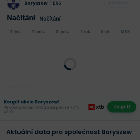
Boryszew
/
BRS
Načítání
Načítání
1 týd.
1 měs.
3 měs.
1 rok
5 let
MAX
Poslední aktualizace:
Koupit akcie Boryszew!
Koupit!
Při obchodování CFD ztrácí peníze 77 %
účtů.
Aktuální data pro společnost Boryszew