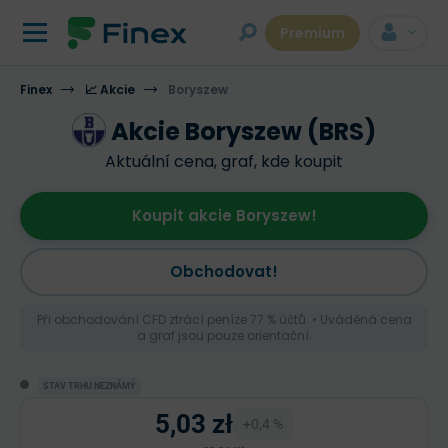
Premium
Finex
📈 Akcie
Boryszew
Akcie Boryszew (BRS)
Aktuální cena, graf, kde koupit
Koupit akcie Boryszew!
Obchodovat!
Při obchodování CFD ztrácí peníze 77 % účtů. • Uváděná cena
a graf jsou pouze orientační.
STAV TRHU NEZNÁMÝ
5,03 zł
+0,4 %