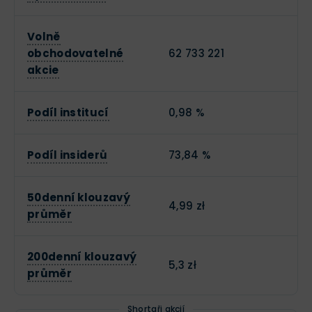
Volně
obchodovatelné
62 733 221
akcie
Podíl institucí
0,98 %
Podíl insiderů
73,84 %
50denní klouzavý
4,99 zł
průměr
200denní klouzavý
5,3 zł
průměr
Shortaři akcií