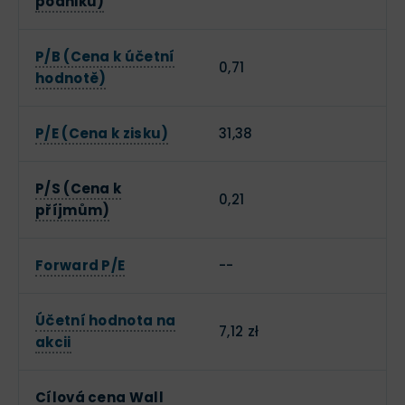
podniku)
P/B (Cena k účetní
0,71
hodnotě)
P/E (Cena k zisku)
31,38
P/S (Cena k
0,21
příjmům)
Forward P/E
--
Účetní hodnota na
7,12 zł
akcii
Cílová cena Wall