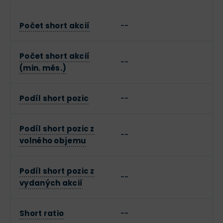
Počet short akcií
--
Počet short akcií
--
(min. měs.)
Podíl short pozic
--
Podíl short pozic z
--
volného objemu
Podíl short pozic z
--
vydaných akcií
Short ratio
--