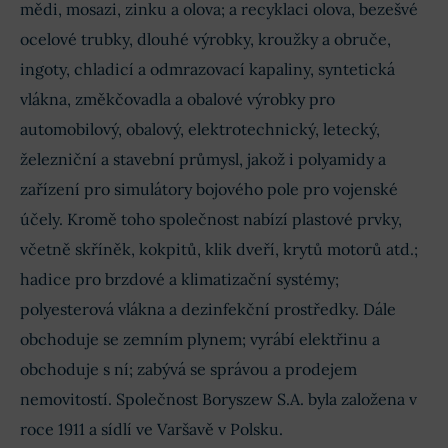
mědi, mosazi, zinku a olova; a recyklaci olova, bezešvé
ocelové trubky, dlouhé výrobky, kroužky a obruče,
ingoty, chladicí a odmrazovací kapaliny, syntetická
vlákna, změkčovadla a obalové výrobky pro
automobilový, obalový, elektrotechnický, letecký,
železniční a stavební průmysl, jakož i polyamidy a
zařízení pro simulátory bojového pole pro vojenské
účely. Kromě toho společnost nabízí plastové prvky,
včetně skříněk, kokpitů, klik dveří, krytů motorů atd.;
hadice pro brzdové a klimatizační systémy;
polyesterová vlákna a dezinfekční prostředky. Dále
obchoduje se zemním plynem; vyrábí elektřinu a
obchoduje s ní; zabývá se správou a prodejem
nemovitostí. Společnost Boryszew S.A. byla založena v
roce 1911 a sídlí ve Varšavě v Polsku.