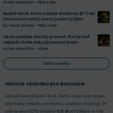
PATRIK KUDLÁČEK
-
PŘED 4 DNY
Nudná akcie, která zvyšuje dividendu již 71 let.
Investorům nabízí snový pasivní příjem
BC. PAVEL SÝKORA
-
PŘED 4 DNY
Akcie vydělaly desítky procent. Proč je teď
nejlepší chvíle zisky přesunout jinam
PATRIK KUDLÁČEK
-
VČERA
Další novinky
Historie výsledků pro Boryszew
Aktuální kvartál končí 30. 6. 2026 a zatím není známo,
kdy budou výsledky zveřejněny. Analytici očekávají, že
zisk na akcii (EPS) dosáhne
0,11 zł
při tržbách ve výši