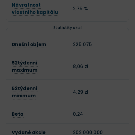
Návratnost
2,75 %
vlastního kapitálu
Statistiky akcií
Dnešní objem
225 075
52týdenní
8,06 zł
maximum
52týdenní
4,29 zł
minimum
Beta
0,24
Vydané akcie
202 000 000