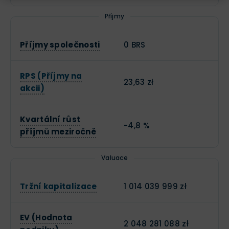
Příjmy
Příjmy společnosti
0 BRS
RPS (Příjmy na
23,63 zł
akcii)
Kvartální růst
-4,8 %
příjmů meziročně
Valuace
Tržní kapitalizace
1 014 039 999 zł
EV (Hodnota
2 048 281 088 zł