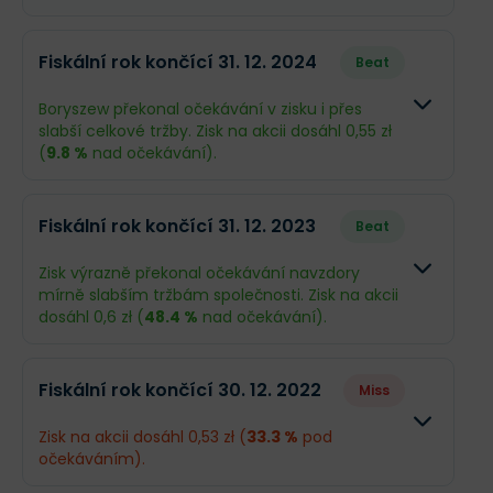
Fiskální rok končící 31. 12. 2024
Beat
Boryszew překonal očekávání v zisku i přes
slabší celkové tržby. Zisk na akcii dosáhl 0,55 zł
(
9.8 %
nad očekávání).
Odhad
Skutečn
Fiskální rok končící 31. 12. 2023
Beat
Obrat
6,25 mld. zł
5,12 mld. 
Zisk výrazně překonal očekávání navzdory
mírně slabším tržbám společnosti. Zisk na akcii
Příjmy
101,1 mil. zł
110,5 mil. 
dosáhl 0,6 zł (
48.4 %
nad očekávání).
EPS
0,5 zł
0,55 zł
Odhad
Skutečno
Fiskální rok končící 30. 12. 2022
Miss
Obrat
6,28 mld. zł
5,69 mld. z
Zisk na akcii dosáhl 0,53 zł (
33.3 %
pod
očekáváním).
Příjmy
81,69 mil. zł
122,1 mil. zł