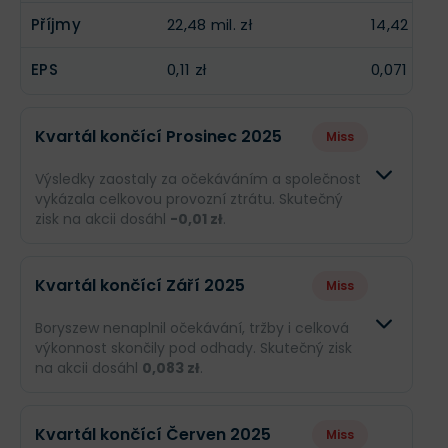
Příjmy
22,48 mil. zł
14,42 mil. z
EPS
0,11 zł
0,071 zł
Kvartál končící Prosinec 2025
Miss
Výsledky zaostaly za očekáváním a společnost
vykázala celkovou provozní ztrátu. Skutečný
zisk na akcii dosáhl
-0,01 zł
.
Odhad
Skutečn
Kvartál končící Září 2025
Miss
Obrat
1,32 mld. zł
1,13 mld. 
Boryszew nenaplnil očekávání, tržby i celková
výkonnost skončily pod odhady. Skutečný zisk
Příjmy
--
-2,12 mil.
na akcii dosáhl
0,083 zł
.
EPS
--
-0,01 zł
Odhad
Skutečno
Kvartál končící Červen 2025
Miss