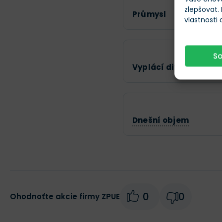
zlepšovat.
Průmysl
vlastnosti
S
Vyplácí dividendy?
Dnešní objem
0
0
Ohodnoťte akcie firmy ZPUE