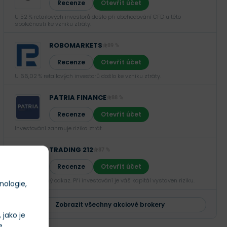
Recenze
Otevřít účet
U 52 % retailových investorů došlo při obchodování CFD u této
společnosti ke vzniku ztráty.
ROBOMARKETS
89 %
Recenze
Otevřít účet
U 66,02 % retailových investorů došlo ke vzniku ztráty.
PATRIA FINANCE
88 %
Recenze
Otevřít účet
Investování zahrnuje rizika ztrát.‎
TRADING 212
87 %
Recenze
Otevřít účet
Sponzorovaný odkaz. Při investování je váš kapitál vystaven riziku.
nologie,
Zobrazit všechny akciové brokery
jako je
e