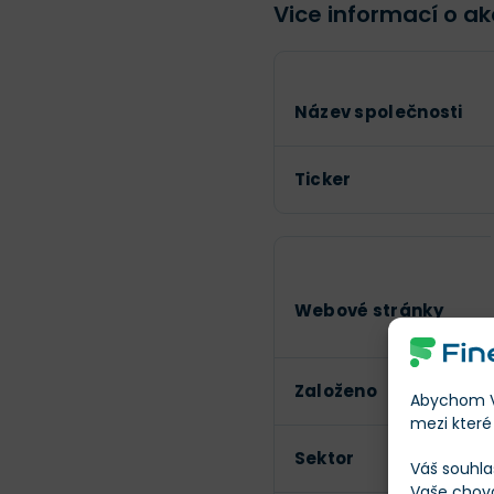
Vice informací o ak
Název společnosti
Ticker
Webové stránky
Založeno
Abychom Vá
mezi které 
Sektor
Váš souhla
Vaše chov