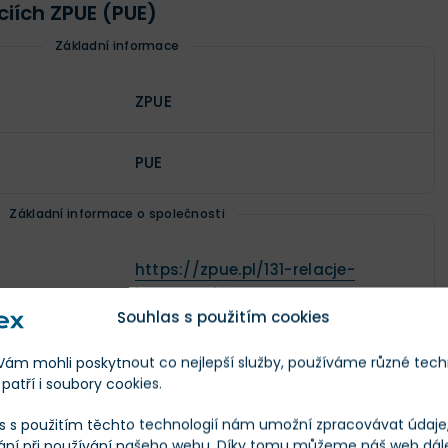
ciích ZPUE (PUE)
Základní informace
ZPUE
PUE
Základní informace o společnosti
https://zpue.pl/131-relacje-
inwestorskie
Souhlas s použitím cookies
1988
m mohli poskytnout co nejlepší služby, používáme různé tech
patří i soubory cookies.
Průmysl
s s použitím těchto technologií nám umožní zpracovávat údaje, 
ání při používání našeho webu. Díky tomu můžeme náš web dál