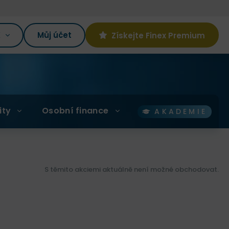
K
Můj účet
Získejte Finex Premium
ity
Osobní finance
AKADEMIE
S těmito akciemi aktuálně není možné obchodovat.