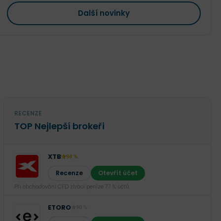
Další novinky
RECENZE
TOP Nejlepší brokeři
XTB
94 %
Recenze
Otevřít účet
Při obchodování CFD ztrácí peníze 77 % účtů.
ETORO
90 %