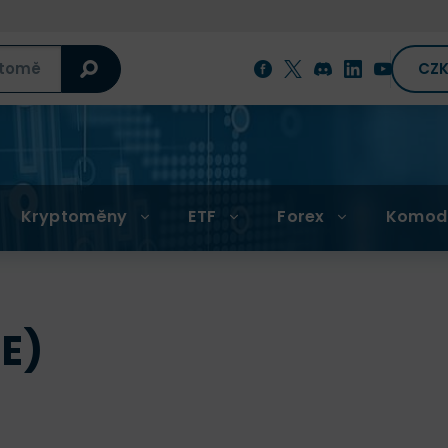
CZ
Kryptoměny
ETF
Forex
Komod
UE)