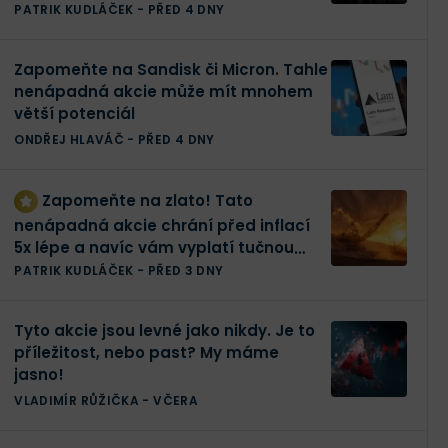
portfolio
PATRIK KUDLÁČEK
-
PŘED 4 DNY
Zapomeňte na Sandisk či Micron. Tahle
nenápadná akcie může mít mnohem
větší potenciál
ONDŘEJ HLAVÁČ
-
PŘED 4 DNY
Zapomeňte na zlato! Tato
nenápadná akcie chrání před inflací
5x lépe a navíc vám vyplatí tučnou
dividendu
PATRIK KUDLÁČEK
-
PŘED 3 DNY
Tyto akcie jsou levné jako nikdy. Je to
příležitost, nebo past? My máme
jasno!
VLADIMÍR RŮŽIČKA
-
VČERA