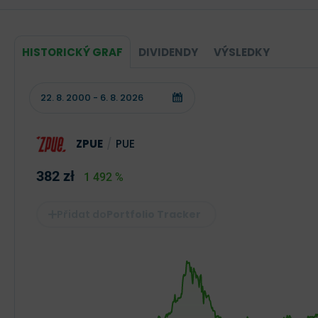
HISTORICKÝ GRAF
DIVIDENDY
VÝSLEDKY
ZPUE
/
PUE
382 zł
1 492 %
Portfolio Tracker