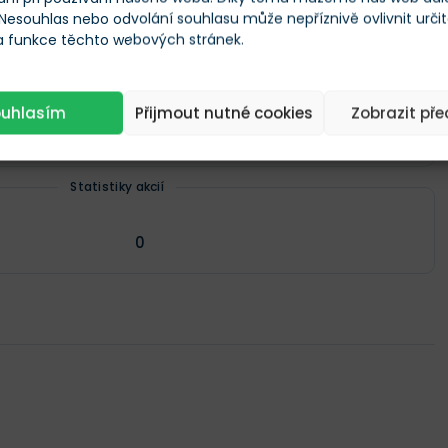
 Nesouhlas nebo odvolání souhlasu může nepříznivě ovlivnit urči
Elektrické zařízení
 a funkce těchto webových stránek.
Dividendy
ouhlasím
Přijmout nutné cookies
Zobrazit př
Statistiky akcií
0