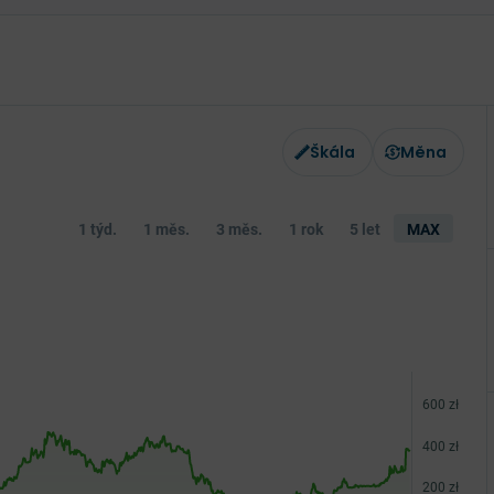
Škála
Měna
1 týd.
1 měs.
3 měs.
1 rok
5 let
MAX