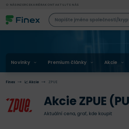
O NÁS
INZERCE
KARIÉRA
KONTAKTUJTE NÁS
Novinky
Premium články
Akcie
Finex
📈 Akcie
ZPUE
Akcie ZPUE (P
Aktuální cena, graf, kde koupit