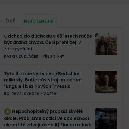
ŽIVĚ
NEJČTENĚJŠÍ
Odchod do důchodu v 65 letech může
být drahá chyba. Češi přehlížejí 7
zdravých let
PATRIK KUDLÁČEK
-
PŘED 3 DNY
Tyto 3 akcie vydělávají Berkshire
miliardy. Buffettův stroj na peníze
funguje i bez nových investic
BC. PAVEL SÝKORA
-
VČERA
Nepochopitelný propad skvělé
akcie. Proč jsme pozici ve společnosti
okamžitě zdvojnásobili | Finex akciové