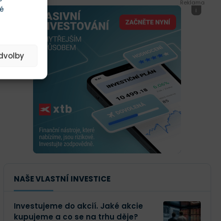
Reklama
té
i
edvolby
NAŠE VLASTNÍ INVESTICE
Investujeme do akcií. Jaké akcie
kupujeme a co se na trhu děje?