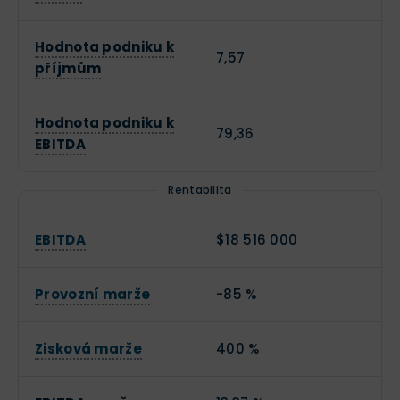
Hodnota podniku k
7,57
příjmům
Hodnota podniku k
79,36
EBITDA
Rentabilita
EBITDA
$18 516 000
Provozní marže
-85 %
Zisková marže
400 %