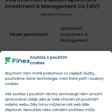
Investment & Management Co (AIV)
Základní informace
Apartment
Název společnosti
Investment &
Management
Ticker
AIV
Souhlas s použitím
cookies
Základní informace o společnosti
Abychom Vám mohli poskytnout co nejlepší služby,
používáme různé technologie, mezi které patří i soubory
https://investors.ai
cookies.
Webové stránky
mco.com/overview/
Váš souhlas s použitím těchto technologií nám umožní
default.aspx
zpracovávat údaje, jako je Vaše chování při používání
našeho webu. Díky tomu můžeme náš web dále
Adresa sídla
zlepšovat. Nesouhlas nebo odvolání souhlasu může