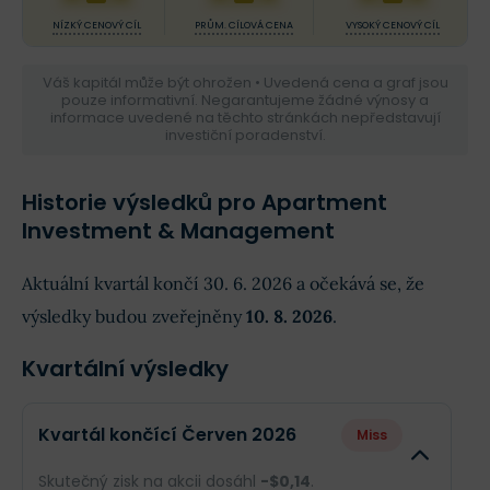
NÍZKÝ CENOVÝ CÍL
PRŮM. CÍLOVÁ CENA
VYSOKÝ CENOVÝ CÍL
Váš kapitál může být ohrožen • Uvedená cena a graf jsou
pouze informativní. Negarantujeme žádné výnosy a
informace uvedené na těchto stránkách nepředstavují
investiční poradenství.
Historie výsledků pro Apartment
Investment & Management
Aktuální kvartál končí 30. 6. 2026 a očekává se, že
výsledky budou zveřejněny
10. 8. 2026
.
Kvartální výsledky
Kvartál končící Červen 2026
Miss
Skutečný zisk na akcii dosáhl
-$0,14
.