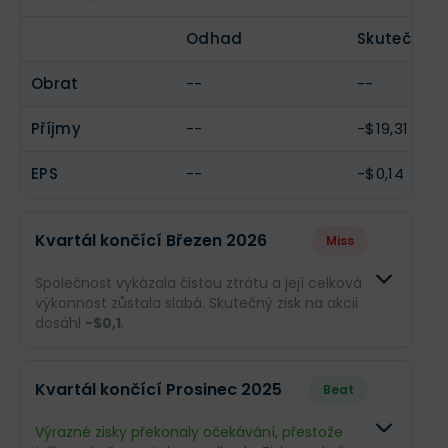
Odhad
Skutečnost
Obrat
--
--
Příjmy
--
-$19,31 mil.
EPS
--
-$0,14
Kvartál končící Březen 2026
Miss
Společnost vykázala čistou ztrátu a její celková
výkonnost zůstala slabá. Skutečný zisk na akcii
dosáhl
-$0,1
.
Odhad
Skutečnost
Kvartál končící Prosinec 2025
Beat
Obrat
--
--
Výrazné zisky překonaly očekávání, přestože