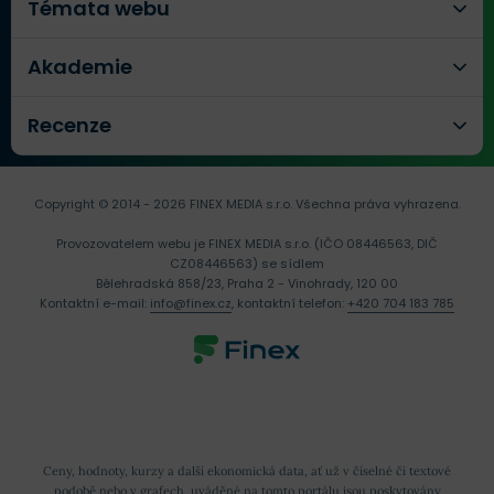
Témata webu
Akademie
Recenze
Copyright © 2014 - 2026 FINEX MEDIA s.r.o.
Všechna práva vyhrazena.
Provozovatelem webu je FINEX MEDIA s.r.o. (IČO 08446563, DIČ
CZ08446563) se sídlem
Bělehradská 858/23, Praha 2 - Vinohrady, 120 00
Kontaktní e-mail:
info@finex.cz
, kontaktní telefon:
+420 704 183 785
Ceny, hodnoty, kurzy a další ekonomická data, ať už v číselné či textové
podobě nebo v grafech, uváděné na tomto portálu jsou poskytovány