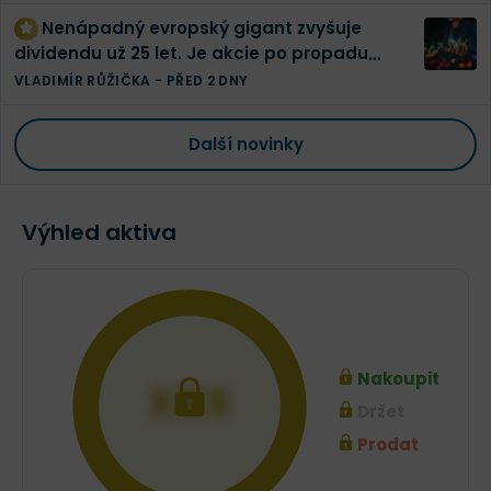
Nenápadný evropský gigant zvyšuje
dividendu už 25 let. Je akcie po propadu
konečně levná?
VLADIMÍR RŮŽIČKA
-
PŘED 2 DNY
Další novinky
Výhled aktiva
Nakoupit
XXX
Držet
Prodat