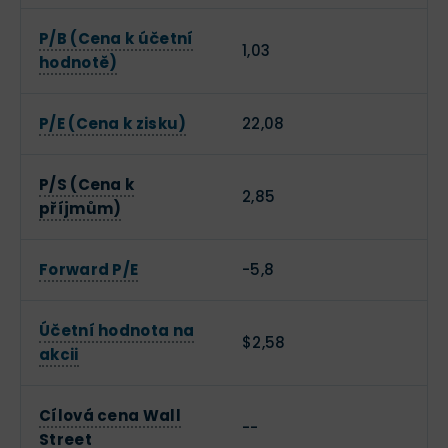
P/B (Cena k účetní
1,03
hodnotě)
P/E (Cena k zisku)
22,08
P/S (Cena k
2,85
příjmům)
Forward P/E
-5,8
Účetní hodnota na
$2,58
akcii
Cílová cena Wall
--
Street