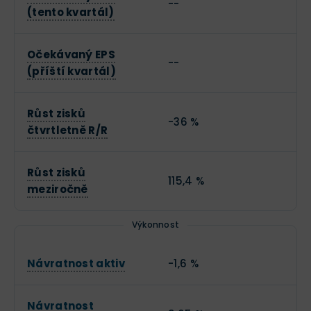
--
(tento kvartál)
Očekávaný EPS
--
(příští kvartál)
Růst zisků
-36 %
čtvrtletně R/R
Růst zisků
115,4 %
meziročně
Výkonnost
Návratnost aktiv
-1,6 %
Návratnost