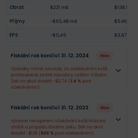
Obrat
$221 mil.
$138,5 mil
Příjmy
-$63,48 mil.
$546,7 mil
EPS
-$0,45
$3,87
Fiskální rok končící 31. 12. 2024
Miss
Výsledky mírně zaostaly za očekáváním kvůli
prohloubené ztrátě navzdory vyšším tržbám.
Zisk na akcii dosáhl -$0,74 (
1.4 %
pod
očekáváním).
Odhad
Skutečnos
Fiskální rok končící 31. 12. 2023
Miss
Obrat
$207 mil.
$208,7 mil.
Výrazné nenaplnění očekávání kvůli hluboké
ztrátě a propadu čistého zisku. Zisk na akcii
Příjmy
-$103 mil.
-$102,5 mil
dosáhl -$1,16 (
625 %
pod očekáváním).