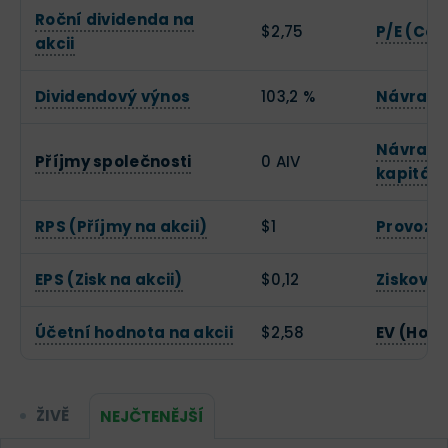
Roční dividenda na
$2,75
P/E (Cen
akcii
Dividendový výnos
103,2 %
Návratno
Návratno
Příjmy společnosti
0 AIV
kapitálu
RPS (Příjmy na akcii)
$1
Provozn
EPS (Zisk na akcii)
$0,12
Zisková
Účetní hodnota na akcii
$2,58
EV (Hod
ŽIVĚ
NEJČTENĚJŠÍ