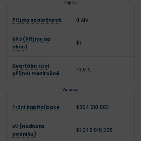
Příjmy
Příjmy společnosti
0 AIV
RPS (Příjmy na
$1
akcii)
Kvartální růst
-3,9 %
příjmů meziročně
Valuace
Tržní kapitalizace
$394 218 883
EV (Hodnota
$1 048 010 368
podniku)