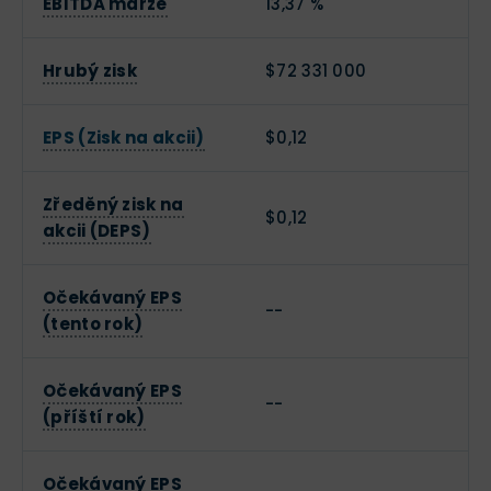
EBITDA marže
13,37 %
Hrubý zisk
$72 331 000
EPS (Zisk na akcii)
$0,12
Zředěný zisk na
$0,12
akcii (DEPS)
Očekávaný EPS
--
(tento rok)
Očekávaný EPS
--
(příští rok)
Očekávaný EPS