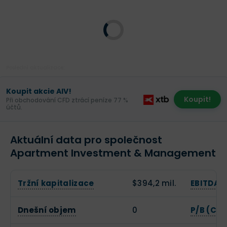
Poslední aktualizace:
Koupit akcie AIV!
Koupit!
Při obchodování CFD ztrácí peníze 77 %
účtů.
Aktuální data pro společnost
Apartment Investment & Management
Tržní kapitalizace
$394,2 mil.
EBITDA
Dnešní objem
0
P/B (Cen