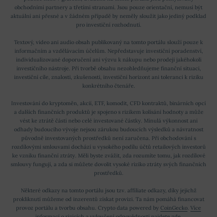
obchodními partnery a třetími stranami. Jsou pouze orientační, nemusí být
aktuální ani přesné a v žádném případě by neměly sloužit jako jediný podklad
pro investiční rozhodnutí.
Textový, video ani audio obsah publikovaný na tomto portálu slouží pouze k
informačním a vzdělávacím účelům. Nepředstavuje investiční poradenství,
individualizované doporučení ani výzvu k nákupu nebo prodeji jakéhokoli
investičního nástroje. Při tvorbě obsahu nezohledňujeme finanční situaci,
investiční cíle, znalosti, zkušenosti, investiční horizont ani toleranci k riziku
konkrétního čtenáře.
Investování do kryptoměn, akcií, ETF, komodit, CFD kontraktů, binárních opcí
a dalších finančních produktů je spojeno s rizikem kolísání hodnoty a může
vést ke ztrátě části nebo celé investované částky. Minulá výkonnost ani
odhady budoucího vývoje nejsou zárukou budoucích výsledků a návratnost
původně investovaných prostředků není zaručena. Při obchodování s
rozdílovými smlouvami dochází u vysokého podílu účtů retailových investorů
ke vzniku finanční ztráty. Měli byste zvážit, zda rozumíte tomu, jak rozdílové
smlouvy fungují, a zda si můžete dovolit vysoké riziko ztráty svých finančních
prostředků.
Některé odkazy na tomto portálu jsou tzv. affiliate odkazy, díky jejichž
prokliknutí můžeme od inzerentů získat provizi. Ta nám pomáhá financovat
provoz portálu a tvorbu obsahu. Crypto data powered by
CoinGecko
.
Více
informací o rizicích a vyloučení odpovědnosti najdete zde
.