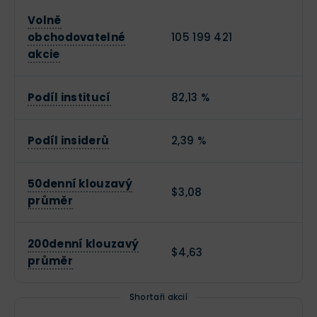
Volně
obchodovatelné
105 199 421
akcie
Podíl institucí
82,13 %
Podíl insiderů
2,39 %
50denní klouzavý
$3,08
průměr
200denní klouzavý
$4,63
průměr
Shortaři akcií