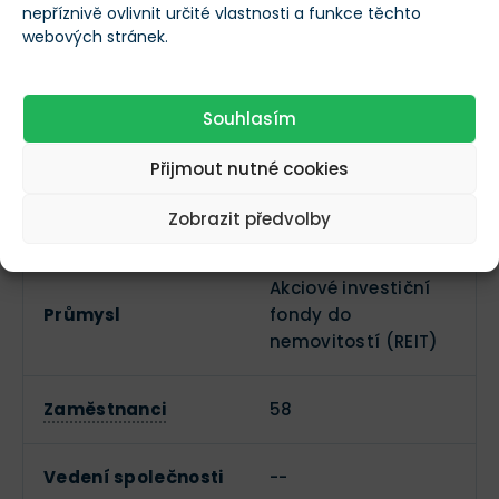
--
nepříznivě ovlivnit určité vlastnosti a funkce těchto
společnosti
webových stránek.
Založeno
1975
Souhlasím
Datum IPO
--
Přijmout nutné cookies
Zobrazit předvolby
Sektor
Reality
Akciové investiční
Průmysl
fondy do
nemovitostí (REIT)
Zaměstnanci
58
Vedení společnosti
--