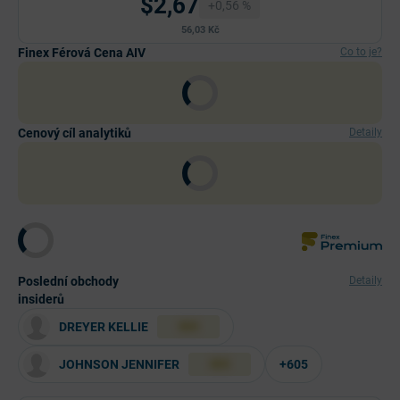
$2,67
+0,56 %
56,03 Kč
Finex Férová Cena AIV
Co to je?
Cenový cíl analytiků
Detaily
Poslední obchody
Detaily
insiderů
DREYER KELLIE
XXX
JOHNSON JENNIFER
+605
XXX