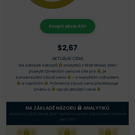
Koupit akcie AIV!
$2,67
AKTUÁLNÍ CENA
Na základě odhadů
analytiků z Wall Street, kteří
poskytli 12měsíční cenové cíle pro
, je
konsenzuální cílová cena
– s nejvyšším odhadem
a nejnižším
. Průměrná cílová cena představuje
změnu o
oproti aktuální ceně
.
NA ZÁKLADĚ NÁZORU
ANALYTIKŮ
Analytici z Wall Street, kteří nedávno vydali doporučení ohledně
akcií AIV.
XXX
XXX
XXX