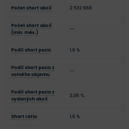
Počet short akcií
2 532 668
Počet short akcií
--
(min. měs.)
Podíl short pozic
1,6 %
Podíl short pozic z
--
volného objemu
Podíl short pozic z
2,06 %
vydaných akcií
Short ratio
1,6 %