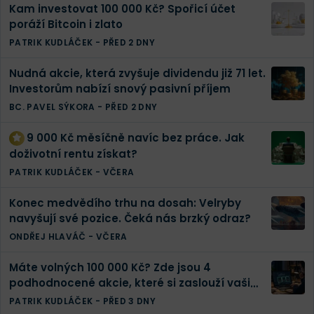
Kam investovat 100 000 Kč? Spořicí účet
poráží Bitcoin i zlato
PATRIK KUDLÁČEK
-
PŘED 2 DNY
Nudná akcie, která zvyšuje dividendu již 71 let.
Investorům nabízí snový pasivní příjem
BC. PAVEL SÝKORA
-
PŘED 2 DNY
9 000 Kč měsíčně navíc bez práce. Jak
doživotní rentu získat?
PATRIK KUDLÁČEK
-
VČERA
Konec medvědího trhu na dosah: Velryby
navyšují své pozice. Čeká nás brzký odraz?
ONDŘEJ HLAVÁČ
-
VČERA
Máte volných 100 000 Kč? Zde jsou 4
podhodnocené akcie, které si zaslouží vaši
pozornost
PATRIK KUDLÁČEK
-
PŘED 3 DNY