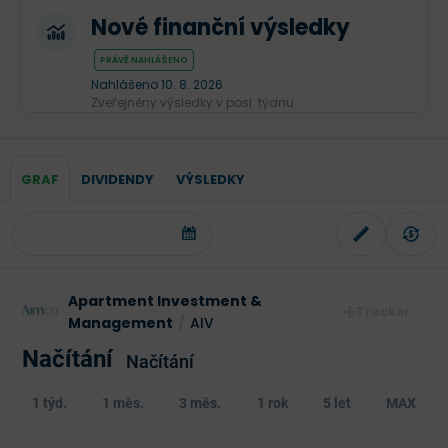
Nové finanční výsledky
PRÁVĚ NAHLÁŠENO
Nahlášeno 10. 8. 2026
Zveřejněny výsledky v posl. týdnu
GRAF
DIVIDENDY
VÝSLEDKY
Apartment Investment &
Management
/
AIV
Načítání
Načítání
1 týd.
1 měs.
3 měs.
1 rok
5 let
MAX