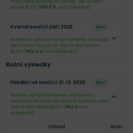
tržby mírně zaostaly za odhady. Zisk na akcii
Příjmy
--
-$13,92 mil.
dosáhl $2,07 (
1981.8 %
nad očekávání).
EPS
--
-$0,1
Odhad
Skutečnost
Kvartál končící Září 2025
Beat
Obrat
$56,65 mil.
$34,64 mil.
Excelentní ziskovost výrazně předčila očekávání
i přes slabší vývoj tržeb. Zisk na akcii dosáhl
Příjmy
-$15,06 mil.
$300,5 mil.
$2,04 (
1954.5 %
nad očekávání).
EPS
-$0,11
$2,07
Roční výsledky
Odhad
Skutečnost
Obrat
$56,09 mil.
$35,13 mil.
Fiskální rok končící 31. 12. 2025
Beat
Příjmy
-$15,06 mil.
$286,7 mil.
Výsledky výrazně překonaly očekávání a
společnost dosáhla mimořádně vysokého zisku.
EPS
-$0,11
$2,04
Zisk na akcii dosáhl $3,87 (
960 %
nad
očekávání).
Odhad
Skutečno