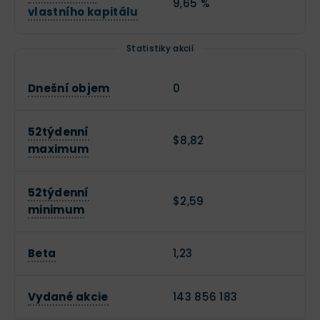
9,65 %
vlastního kapitálu
Statistiky akcií
Dnešní objem
0
52týdenní
$8,82
maximum
52týdenní
$2,59
minimum
Beta
1,23
Vydané akcie
143 856 183