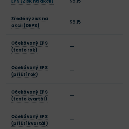
EPS (Zisk na akcii)
$5,15
Zředěný zisk na
$5,15
akcii (DEPS)
Očekávaný EPS
--
(tento rok)
Očekávaný EPS
--
(příští rok)
Očekávaný EPS
--
(tento kvartál)
Očekávaný EPS
--
(příští kvartál)