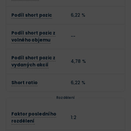
Podíl short pozic
6,22 %
Podíl short pozic z
--
volného objemu
Podíl short pozic z
4,78 %
vydaných akcií
Short ratio
6,22 %
Rozdělení
Faktor posledního
1:2
rozdělení