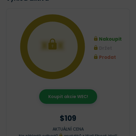
Nakoupit
XXX
Držet
Prodat
Koupit akcie WEC!
$109
AKTUÁLNÍ CENA
Na základě odhadů
analytiků z Wall Street, kteří