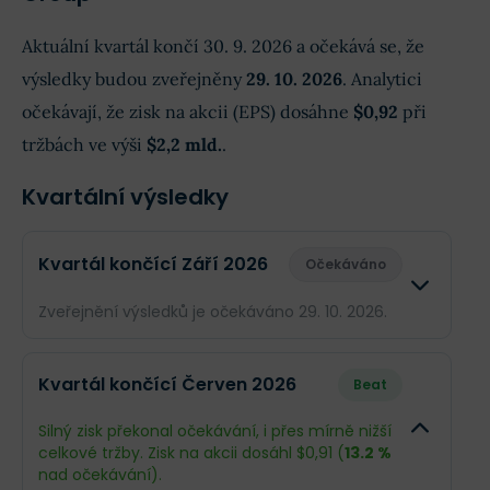
Aktuální kvartál končí 30. 9. 2026 a očekává se, že
výsledky budou zveřejněny
29. 10. 2026
. Analytici
očekávají, že zisk na akcii (EPS) dosáhne
$0,92
při
tržbách ve výši
$2,2 mld.
.
Kvartální výsledky
Kvartál končící Září 2026
Očekáváno
Zveřejnění výsledků je očekáváno 29. 10. 2026.
Odhad
Skutečn
Kvartál končící Červen 2026
Beat
Obrat
$2,2 mld.
--
Silný zisk překonal očekávání, i přes mírně nižší
celkové tržby. Zisk na akcii dosáhl $0,91 (
13.2 %
Příjmy
$302,7 mil.
--
nad očekávání).