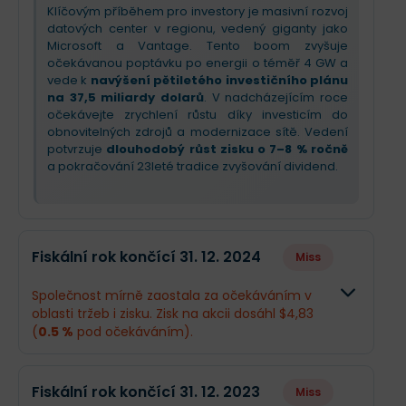
Klíčovým příběhem pro investory je masivní rozvoj
datových center v regionu, vedený giganty jako
Microsoft a Vantage. Tento boom zvyšuje
očekávanou poptávku po energii o téměř 4 GW a
vede k
navýšení pětiletého investičního plánu
na 37,5 miliardy dolarů
. V nadcházejícím roce
očekávejte zrychlení růstu díky investicím do
obnovitelných zdrojů a modernizace sítě. Vedení
potvrzuje
dlouhodobý růst zisku o 7–8 % ročně
a pokračování 23leté tradice zvyšování dividend.
Fiskální rok končící 31. 12. 2024
Miss
Společnost mírně zaostala za očekáváním v
oblasti tržeb i zisku. Zisk na akcii dosáhl $4,83
(
0.5 %
pod očekáváním).
Odhad
Skutečno
Fiskální rok končící 31. 12. 2023
Miss