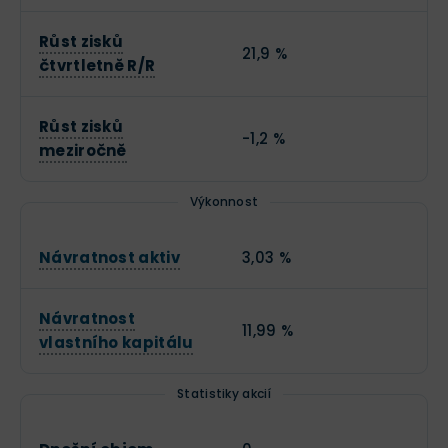
Růst zisků
21,9 %
čtvrtletně R/R
Růst zisků
-1,2 %
meziročně
Výkonnost
Návratnost aktiv
3,03 %
Návratnost
11,99 %
vlastního kapitálu
Statistiky akcií