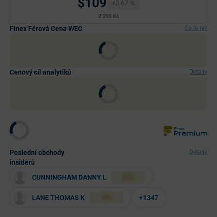
$109
+0,67 %
2 293 Kč
Finex Férová Cena WEC
Co to je?
Cenový cíl analytiků
Detaily
Poslední obchody
Detaily
insiderů
CUNNINGHAM DANNY L
XXX
LANE THOMAS K
+1347
XXX