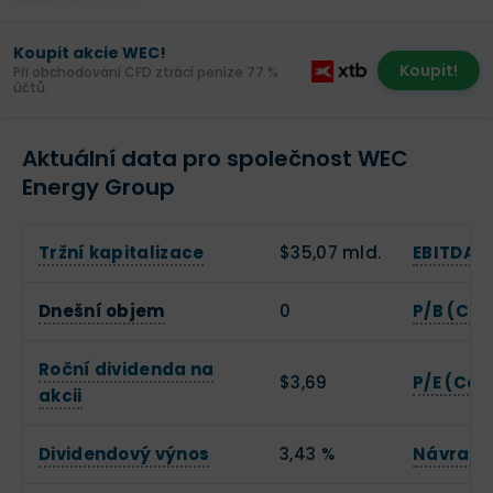
Poslední aktualizace:
Koupit akcie WEC!
Koupit!
Při obchodování CFD ztrácí peníze 77 %
účtů.
Aktuální data pro společnost WEC
Energy Group
Tržní kapitalizace
$35,07 mld.
EBITDA
Dnešní objem
0
P/B (Cen
Roční dividenda na
$3,69
P/E (Cen
akcii
Dividendový výnos
3,43 %
Návratno