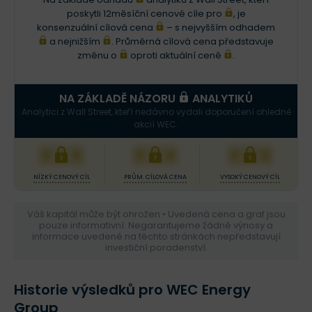
poskytli 12měsíční cenové cíle pro
, je
konsenzuální cílová cena
– s nejvyšším odhadem
a nejnižším
. Průměrná cílová cena představuje
změnu o
oproti aktuální ceně
.
NA ZÁKLADĚ NÁZORU
ANALYTIKŮ
Analytici z Wall Street, kteří nedávno vydali doporučení ohledně
akcií WEC.
XXX
XXX
XXX
NÍZKÝ CENOVÝ CÍL
PRŮM. CÍLOVÁ CENA
VYSOKÝ CENOVÝ CÍL
Váš kapitál může být ohrožen • Uvedená cena a graf jsou
pouze informativní. Negarantujeme žádné výnosy a
informace uvedené na těchto stránkách nepředstavují
investiční poradenství.
Historie výsledků pro WEC Energy
Group