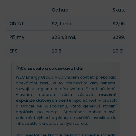
EPS
$0,92
--
Odhad
Skutečno
Obrat
$2,11 mld.
$2,06 mld.
Příjmy
$264,3 mil.
$299,5 mil
EPS
$0,8
$0,91
Co se stalo a co očekávat dál
WEC Energy Group v uplynulém čtvrtletí překonala
očekávání zisku, a to především díky silnému
rozvoji v regionu a efektivnímu řízení nákladů.
Hlavním motorem růstu zůstává
masivní
expanze datových center
společností Microsoft
a Oracle ve Wisconsinu, která generují stabilní
poptávku po energii. Společnost potvrdila svůj
celoroční výhled a plánuje rozsáhlé investice do
infrastruktury a obnovitelných zdrojů.
Pro investory je klíčové, že firma úspěšně zavedla