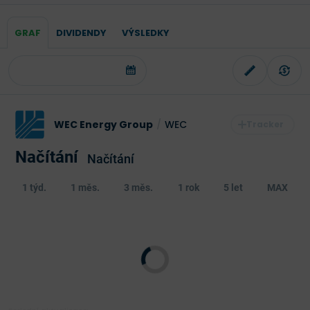
GRAF
DIVIDENDY
VÝSLEDKY
WEC Energy Group
/
WEC
Načítání
Načítání
1 týd.
1 měs.
3 měs.
1 rok
5 let
MAX