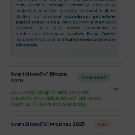
tarify chránící stávající zákazníky před riziky
spojenými s velkými projekty. V nadcházejícím
čtvrtletí lze očekávat
aktualizaci pětiletého
kapitálového plánu
, který by mohl přinést další
zrychlení růstu díky novým kontraktům a
modernizaci přenosové soustavy. Fokus zůstává
na spolehlivosti sítě a
dlouhodobém zvyšování
dividendy
.
Kvartál končící Březen
Double Beat
2026
WEC Energy Group výrazně překonala
očekávání trhu v zisku i tržbách. Zisk na akcii
dosáhl $2,45 (
6.4 %
nad očekávání).
Odhad
Skutečn
Kvartál končící Prosinec 2025
Miss
Obrat
$3,32 mld.
$3,43 ml