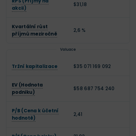
RPS (Příjmy na
$31,18
akcii)
Kvartální růst
2,6 %
příjmů meziročně
Valuace
Tržní kapitalizace
$35 071 169 092
EV (Hodnota
$58 687 754 240
podniku)
P/B (Cena k účetní
2,41
hodnotě)