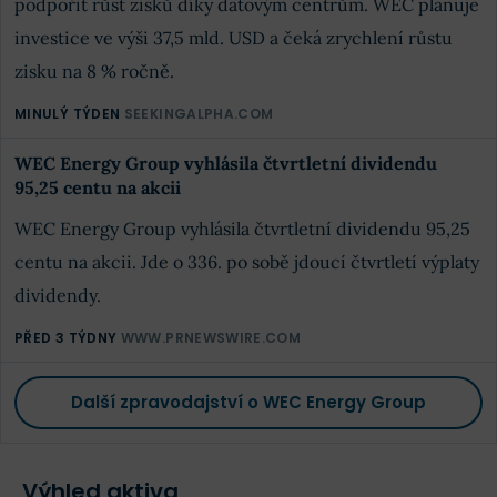
podpořit růst zisků díky datovým centrům. WEC plánuje
investice ve výši 37,5 mld. USD a čeká zrychlení růstu
zisku na 8 % ročně.
MINULÝ TÝDEN
SEEKINGALPHA.COM
WEC Energy Group vyhlásila čtvrtletní dividendu
95,25 centu na akcii
WEC Energy Group vyhlásila čtvrtletní dividendu 95,25
centu na akcii. Jde o 336. po sobě jdoucí čtvrtletí výplaty
dividendy.
PŘED 3 TÝDNY
WWW.PRNEWSWIRE.COM
Další zpravodajství o WEC Energy Group
Výhled aktiva