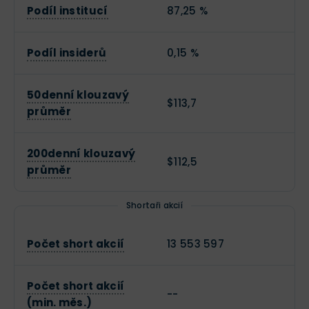
Podíl institucí
87,25 %
Podíl insiderů
0,15 %
50denní klouzavý
$113,7
průměr
200denní klouzavý
$112,5
průměr
Shortaři akcií
Počet short akcií
13 553 597
Počet short akcií
--
(min. měs.)