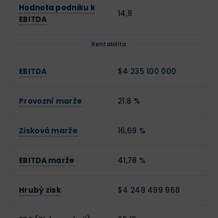
Hodnota podniku k
14,8
EBITDA
Rentabilita
EBITDA
$4 235 100 000
Provozní marže
21,8 %
Zisková marže
16,69 %
EBITDA marže
41,78 %
Hrubý zisk
$4 248 499 968