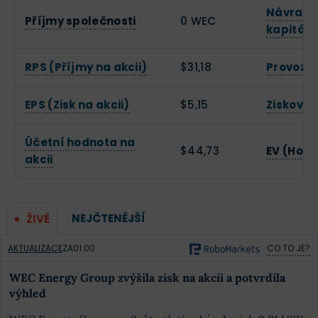
Návratno
Příjmy společnosti
0 WEC
kapitálu
RPS (Příjmy na akcii)
$31,18
Provozn
EPS (Zisk na akcii)
$5,15
Zisková
Účetní hodnota na
$44,73
EV (Hodn
akcii
NEJČTENĚJŠÍ
ŽIVĚ
AKTUALIZACE
ZA
01:00
CO TO JE?
WEC Energy Group zvýšila zisk na akcii a potvrdila
výhled