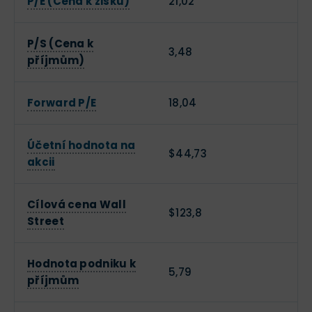
P/E (Cena k zisku)
21,02
P/S (Cena k
3,48
příjmům)
Forward P/E
18,04
Účetní hodnota na
$44,73
akcii
Cílová cena Wall
$123,8
Street
Hodnota podniku k
5,79
příjmům