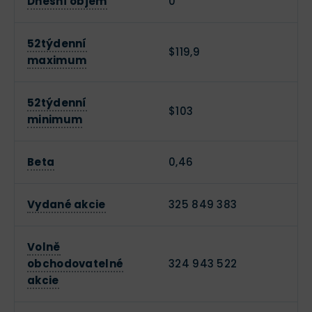
Dnešní objem
0
52týdenní
$119,9
maximum
52týdenní
$103
minimum
Beta
0,46
Vydané akcie
325 849 383
Volně
obchodovatelné
324 943 522
akcie