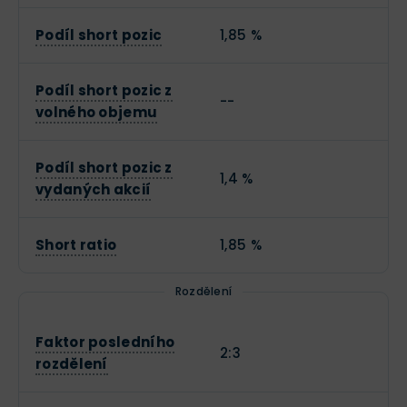
Podíl short pozic
1,85 %
Podíl short pozic z
--
volného objemu
Podíl short pozic z
1,4 %
vydaných akcií
Short ratio
1,85 %
Rozdělení
Faktor posledního
2:3
rozdělení