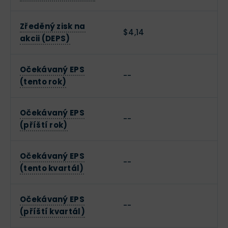
Zředěný zisk na
$4,14
akcii (DEPS)
Očekávaný EPS
--
(tento rok)
Očekávaný EPS
--
(příští rok)
Očekávaný EPS
--
(tento kvartál)
Očekávaný EPS
--
(příští kvartál)