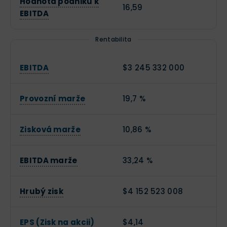
Hodnota podniku k
16,59
EBITDA
Rentabilita
EBITDA
$3 245 332 000
Provozní marže
19,7 %
Zisková marže
10,86 %
EBITDA marže
33,24 %
Hrubý zisk
$4 152 523 008
EPS (Zisk na akcii)
$4,14