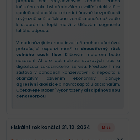
propadu cen recyklovaných komodit. Příběh
loňského roku byl především o vnitřní efektivitě –
společnost dosáhla rekordní úrovně bezpečnosti
a výrazně snížila fluktuaci zaměstnanců, což vedlo
k úsporám a lepší marži v klíčovém segmentu
tuhého odpadu.
V nadcházejícím roce investoři mohou očekávat
pokračující expanzi marží a
dvouciferný růst
volného cash flow
. Klíčovým motorem bude
nasazení AI pro optimalizaci svozových tras a
digitalizaci zákaznického servisu. Přestože firma
zůstává v odhadech konzervativní a nepočítá s
okamžitým oživením ekonomiky, plánuje
agresivní akvizice
a návrat kapitálu akcionářům.
Očekávejte stabilní výkon tažený
disciplinovanou
cenotvorbou
.
Fiskální rok končící 31. 12. 2024
Miss