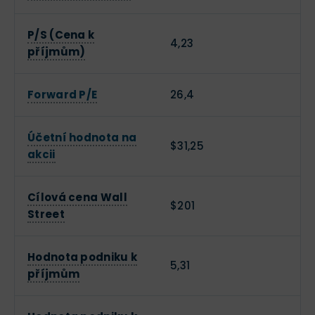
P/S (Cena k
4,23
příjmům)
Forward P/E
26,4
Účetní hodnota na
$31,25
akcii
Cílová cena Wall
$201
Street
Hodnota podniku k
5,31
příjmům