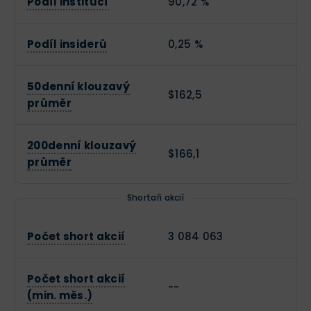
Podíl institucí
90,72 %
Podíl insiderů
0,25 %
50denní klouzavý
$162,5
průměr
200denní klouzavý
$166,1
průměr
Shortaři akcií
Počet short akcií
3 084 063
Počet short akcií
--
(min. měs.)