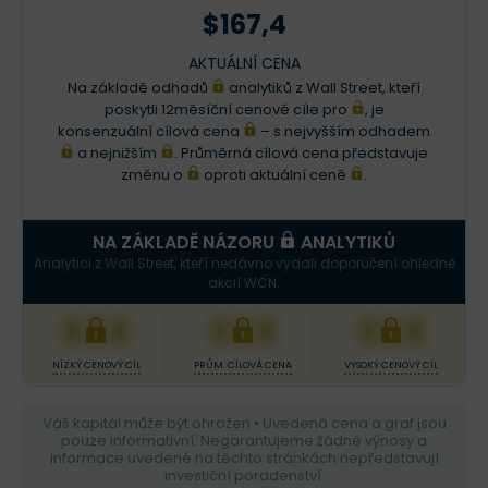
$167,4
AKTUÁLNÍ CENA
Na základě odhadů
analytiků z Wall Street, kteří
poskytli 12měsíční cenové cíle pro
, je
konsenzuální cílová cena
– s nejvyšším odhadem
a nejnižším
. Průměrná cílová cena představuje
změnu o
oproti aktuální ceně
.
NA ZÁKLADĚ NÁZORU
ANALYTIKŮ
Analytici z Wall Street, kteří nedávno vydali doporučení ohledně
akcií WCN.
XXX
XXX
XXX
NÍZKÝ CENOVÝ CÍL
PRŮM. CÍLOVÁ CENA
VYSOKÝ CENOVÝ CÍL
Váš kapitál může být ohrožen • Uvedená cena a graf jsou
pouze informativní. Negarantujeme žádné výnosy a
informace uvedené na těchto stránkách nepředstavují
investiční poradenství.