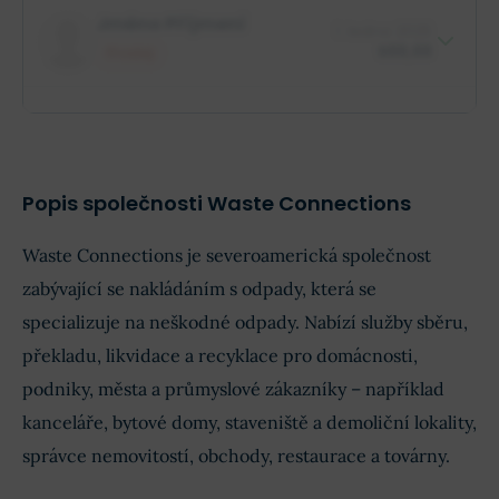
$88,88 mil.
Role insidera
Jméno Příjmení
1. ledna 2025
Jméno společnosti
XX XXX akcií
$88,88
Prodej
$88,88 mil.
Role insidera
Jméno společnosti
XX XXX akcií
Popis společnosti Waste Connections
Waste Connections je severoamerická společnost
zabývající se nakládáním s odpady, která se
specializuje na neškodné odpady. Nabízí služby sběru,
překladu, likvidace a recyklace pro domácnosti,
podniky, města a průmyslové zákazníky – například
kanceláře, bytové domy, staveniště a demoliční lokality,
správce nemovitostí, obchody, restaurace a továrny.