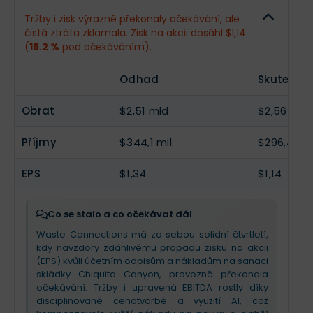
Obrat
$2,61 mld.
--
Tržby i zisk výrazně překonaly očekávání, ale
čistá ztráta zklamala. Zisk na akcii dosáhl $1,14
Příjmy
$386,9 mil.
--
(
15.2 %
pod očekáváním).
EPS
$1,51
--
Odhad
Skutečno
Obrat
$2,51 mld.
$2,56 mld.
Příjmy
$344,1 mil.
$296,4 mil
EPS
$1,34
$1,14
Co se stalo a co očekávat dál
Waste Connections má za sebou solidní čtvrtletí,
kdy navzdory zdánlivému propadu zisku na akcii
(EPS) kvůli účetním odpisům a nákladům na sanaci
skládky Chiquita Canyon, provozně překonala
očekávání. Tržby i upravená EBITDA rostly díky
disciplinované cenotvorbě a využití AI, což