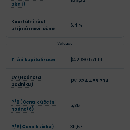
$38,23
akcii)
Kvartální růst
6,4 %
příjmů meziročně
Valuace
Tržní kapitalizace
$42 190 571 161
EV (Hodnota
$51 834 466 304
podniku)
P/B (Cena k účetní
5,36
hodnotě)
P/E (Cena k zisku)
39,57