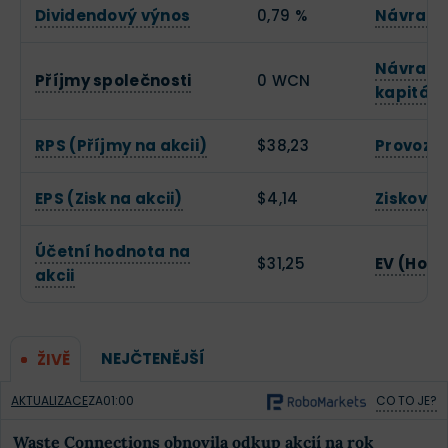
Dividendový výnos
0,79 %
Návratno
Návratno
Příjmy společnosti
0 WCN
kapitálu
RPS (Příjmy na akcii)
$38,23
Provozn
EPS (Zisk na akcii)
$4,14
Zisková
Účetní hodnota na
$31,25
EV (Hodn
akcii
NEJČTENĚJŠÍ
ŽIVĚ
AKTUALIZACE
ZA
01:00
CO TO JE?
Waste Connections obnovila odkup akcií na rok