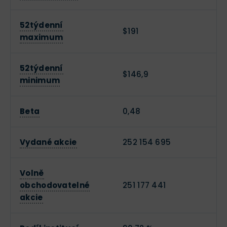
52týdenní
$191
maximum
52týdenní
$146,9
minimum
Beta
0,48
Vydané akcie
252 154 695
Volně
obchodovatelné
251 177 441
akcie