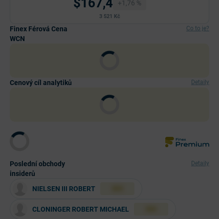
$167,4
+1,76 %
3 521 Kč
Finex Férová Cena
Co to je?
WCN
Cenový cíl analytiků
Detaily
Poslední obchody
Detaily
insiderů
NIELSEN III ROBERT
XXX
CLONINGER ROBERT MICHAEL
XXX