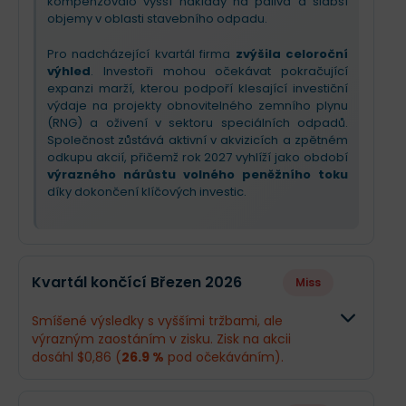
kompenzovalo vyšší náklady na paliva a slabší
objemy v oblasti stavebního odpadu.
Pro nadcházející kvartál firma
zvýšila celoroční
výhled
. Investoři mohou očekávat pokračující
expanzi marží, kterou podpoří klesající investiční
výdaje na projekty obnovitelného zemního plynu
(RNG) a oživení v sektoru speciálních odpadů.
Společnost zůstává aktivní v akvizicích a zpětném
odkupu akcií, přičemž rok 2027 vyhlíží jako období
výrazného nárůstu volného peněžního toku
díky dokončení klíčových investic.
Kvartál končící Březen 2026
Miss
Smíšené výsledky s vyššími tržbami, ale
výrazným zaostáním v zisku. Zisk na akcii
dosáhl $0,86 (
26.9 %
pod očekáváním).
Odhad
Skutečno