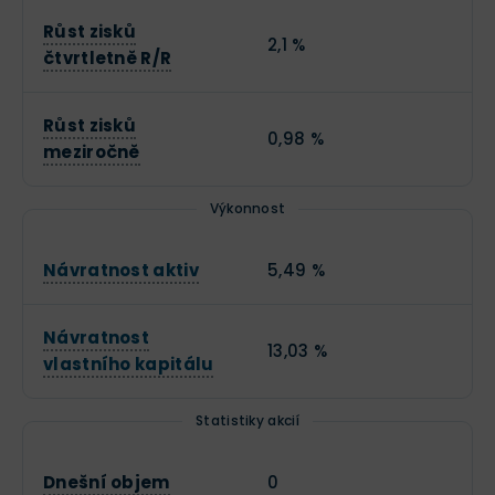
Růst zisků
2,1 %
čtvrtletně R/R
Růst zisků
0,98 %
meziročně
Výkonnost
Návratnost aktiv
5,49 %
Návratnost
13,03 %
vlastního kapitálu
Statistiky akcií
Dnešní objem
0