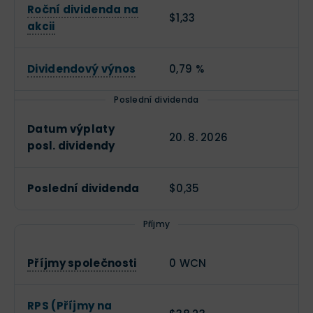
Roční dividenda na
$1,33
akcii
Dividendový výnos
0,79 %
Poslední dividenda
Datum výplaty
20. 8. 2026
posl. dividendy
Poslední dividenda
$0,35
Příjmy
Příjmy společnosti
0 WCN
RPS (Příjmy na