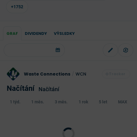
+1752
GRAF
DIVIDENDY
VÝSLEDKY
Waste Connections
/
WCN
Načítání
Načítání
1 týd.
1 měs.
3 měs.
1 rok
5 let
MAX