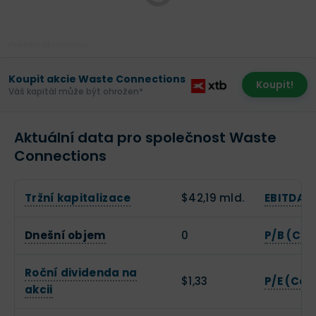
Poslední aktualizace:
Koupit akcie Waste Connections
Koupit!
Váš kapitál může být ohrožen*
Aktuální data pro společnost Waste
Connections
Tržní kapitalizace
$42,19 mld.
EBITDA
Dnešní objem
0
P/B (Cen
Roční dividenda na
$1,33
P/E (Cen
akcii