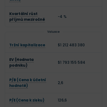
Kvartální růst
-4 %
příjmů meziročně
Valuace
Tržní kapitalizace
$1 212 483 380
EV (Hodnota
$1 793 155 584
podniku)
P/B (Cena k účetní
2,6
hodnotě)
P/E (Cena k zisku)
126,6