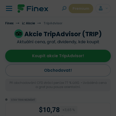
Premium
Finex
📈 Akcie
TripAdvisor
Akcie TripAdvisor (TRIP)
Aktuální cena, graf, dividendy, kde koupit
Koupit akcie TripAdvisor!
Obchodovat!
Při obchodování CFD ztrácí peníze 77 % účtů. • Uváděná cena
a graf jsou pouze orientační.
STAV TRHU NEZNÁMÝ
$10,78
+3,65 %