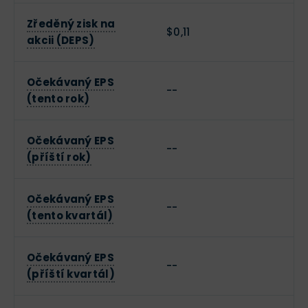
Zředěný zisk na
$0,11
akcii (DEPS)
Očekávaný EPS
--
(tento rok)
Očekávaný EPS
--
(příští rok)
Očekávaný EPS
--
(tento kvartál)
Očekávaný EPS
--
(příští kvartál)