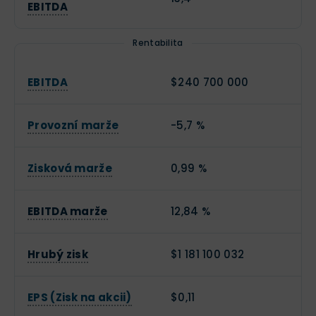
EBITDA
Rentabilita
EBITDA
$240 700 000
Provozní marže
-5,7 %
Zisková marže
0,99 %
EBITDA marže
12,84 %
Hrubý zisk
$1 181 100 032
EPS (Zisk na akcii)
$0,11