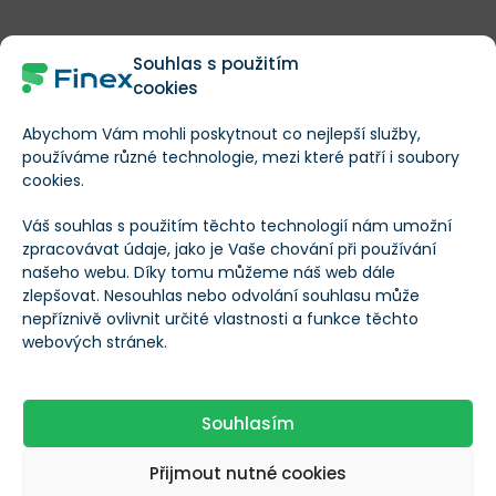
Více informací o akciích TripAdvisor
Souhlas s použitím
(TRIP)
cookies
Základní informace
Abychom Vám mohli poskytnout co nejlepší služby,
používáme různé technologie, mezi které patří i soubory
Název společnosti
TripAdvisor
cookies.
Váš souhlas s použitím těchto technologií nám umožní
Ticker
TRIP
zpracovávat údaje, jako je Vaše chování při používání
našeho webu. Díky tomu můžeme náš web dále
zlepšovat. Nesouhlas nebo odvolání souhlasu může
Základní informace o společnosti
nepříznivě ovlivnit určité vlastnosti a funkce těchto
webových stránek.
https://www.tripadv
Webové stránky
isor.com
Souhlasím
Adresa sídla
--
Přijmout nutné cookies
společnosti