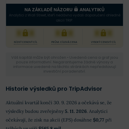
NA ZÁKLADĚ NÁZORU
ANALYTIKŮ
Analytici z Wall Street, kteří nedávno vydali doporučení ohledně
akcií TRIP.
XXX
XXX
XXX
NÍZKÝ CENOVÝ CÍL
PRŮM. CÍLOVÁ CENA
VYSOKÝ CENOVÝ CÍL
Váš kapitál může být ohrožen • Uvedená cena a graf jsou
pouze informativní. Negarantujeme žádné výnosy a
informace uvedené na těchto stránkách nepředstavují
investiční poradenství.
Historie výsledků pro TripAdvisor
Aktuální kvartál končí 30. 9. 2026 a očekává se, že
výsledky budou zveřejněny
5. 11. 2026
. Analytici
očekávají, že zisk na akcii (EPS) dosáhne
$0,77
při
tržbách ve výši
$565,8 mil.
.