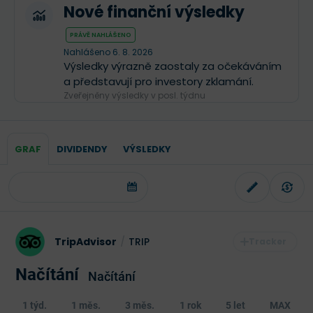
Nové finanční výsledky
PRÁVĚ NAHLÁŠENO
Nahlášeno 6. 8. 2026
Výsledky výrazně zaostaly za očekáváním
a představují pro investory zklamání.
Zveřejněny výsledky v posl. týdnu
GRAF
DIVIDENDY
VÝSLEDKY
TripAdvisor
/
TRIP
Načítání
Načítání
1 týd.
1 měs.
3 měs.
1 rok
5 let
MAX