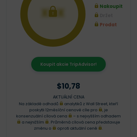
Nakoupit
XXX
Držet
Prodat
Koupit akcie TripAdvisor!
$10,78
AKTUÁLNÍ CENA
Na základě odhadů
analytiků z Wall Street, kteří
poskytli 12měsíční cenové cíle pro
, je
konsenzuální cílová cena
– s nejvyšším odhadem
a nejnižším
. Průměrná cílová cena představuje
změnu o
oproti aktuální ceně
.