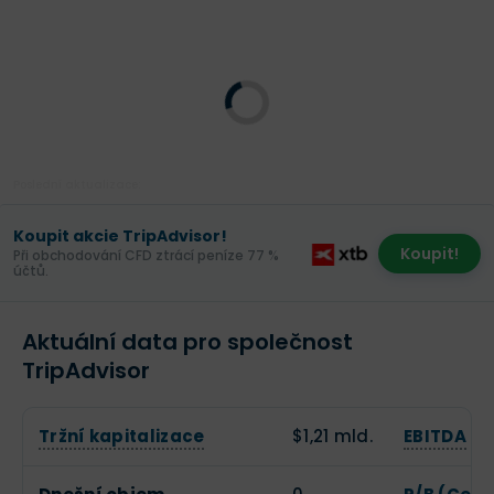
Poslední aktualizace:
Koupit akcie TripAdvisor!
Koupit!
Při obchodování CFD ztrácí peníze 77 %
účtů.
Aktuální data pro společnost
TripAdvisor
Tržní kapitalizace
$1,21 mld.
EBITDA