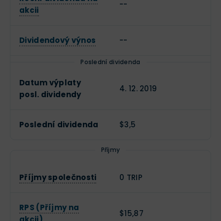
--
akcii
Dividendový výnos
--
Poslední dividenda
Datum výplaty
4. 12. 2019
posl. dividendy
Poslední dividenda
$3,5
Příjmy
Příjmy společnosti
0 TRIP
RPS (Příjmy na
$15,87
akcii)