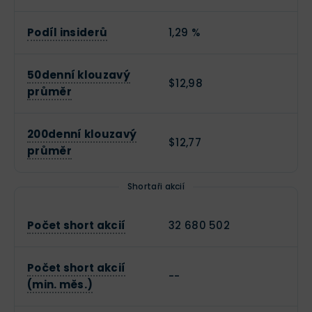
Podíl insiderů
1,29 %
50denní klouzavý
$12,98
průměr
200denní klouzavý
$12,77
průměr
Shortaři akcií
Počet short akcií
32 680 502
Počet short akcií
--
(min. měs.)