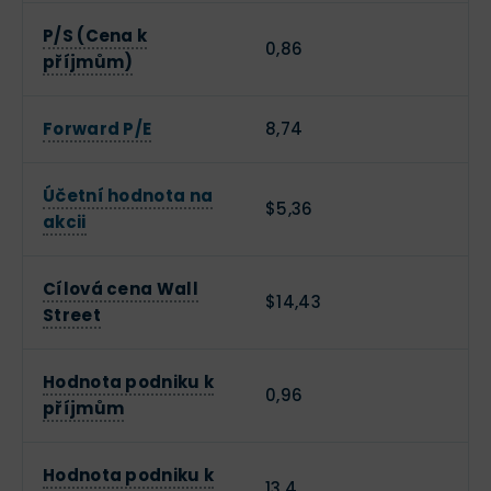
P/S (Cena k
0,86
příjmům)
Forward P/E
8,74
Účetní hodnota na
$5,36
akcii
Cílová cena Wall
$14,43
Street
Hodnota podniku k
0,96
příjmům
Hodnota podniku k
13,4