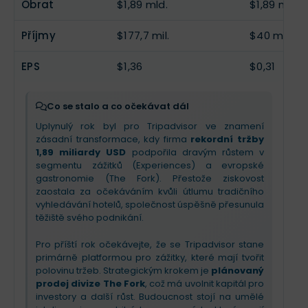
Obrat
$1,89 mld.
$1,89 mld.
společnost
propustí 20 % zaměstnanců
a ušetří
unikátní databázi recenzí jako na obranný val proti
85 mil. USD ročně. Budoucnost sází na
segment
konkurenci.
Příjmy
$177,7 mil.
$40 mil.
zážitků (Viator)
a integraci AI, která má
zjednodušit plánování cest. Investorům firma
vzkazuje, že končí s neefektivním bojem o
EPS
$1,36
$0,31
návštěvnost v hotelech a veškeré zdroje přesouvá
do vysoce růstových „experiences“. V příštím roce
očekávejte nový způsob reportování výsledků,
Co se stalo a co očekávat dál
vyšší marže a
restart zpětného odkupu akcií
.
Uplynulý rok byl pro Tripadvisor ve znamení
Příběh se mění z informačního portálu na
zásadní transformace, kdy firma
rekordní tržby
transakční platformu pro zážitky.
1,89 miliardy USD
podpořila dravým růstem v
segmentu zážitků (Experiences) a evropské
gastronomie (The Fork). Přestože ziskovost
zaostala za očekáváním kvůli útlumu tradičního
vyhledávání hotelů, společnost úspěšně přesunula
těžiště svého podnikání.
Pro příští rok očekávejte, že se Tripadvisor stane
primárně platformou pro zážitky, které mají tvořit
polovinu tržeb. Strategickým krokem je
plánovaný
prodej divize The Fork
, což má uvolnit kapitál pro
investory a další růst. Budoucnost stojí na umělé