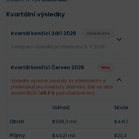
Kvartální výsledky
Kvartál končící Září 2026
Očekáváno
Zveřejnění výsledků je očekáváno 5. 11. 2026.
Odhad
Skuteč
Kvartál končící Červen 2026
Miss
Obrat
$565,8 mil.
--
Výsledky výrazně zaostaly za očekáváním a
představují pro investory zklamání. Zisk na akcii
Příjmy
$90,8 mil.
--
dosáhl $0,19 (
49.3 %
pod očekáváním).
EPS
$0,77
--
Odhad
Skutečno
Obrat
$506,3 mil.
$441,9 mil.
Příjmy
$44,21 mil.
$22,4 mil.