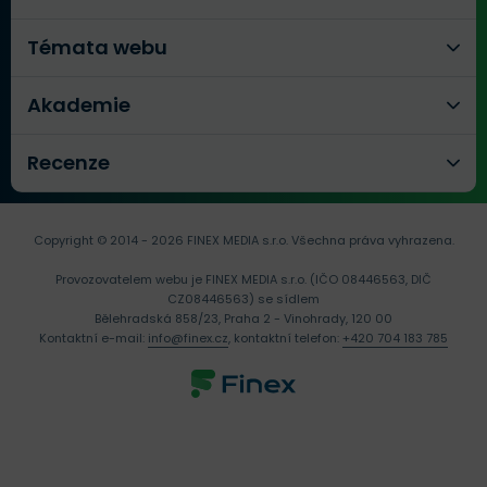
Témata webu
Akademie
Recenze
Copyright © 2014 - 2026 FINEX MEDIA s.r.o.
Všechna práva vyhrazena.
Provozovatelem webu je FINEX MEDIA s.r.o. (IČO 08446563, DIČ
CZ08446563) se sídlem
Bělehradská 858/23, Praha 2 - Vinohrady, 120 00
Kontaktní e-mail:
info@finex.cz
, kontaktní telefon:
+420 704 183 785