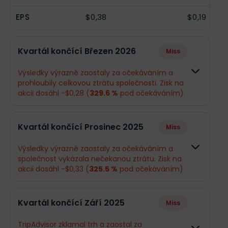
EPS
$0,38
$0,19
Kvartál končící Březen 2026
Miss
Výsledky výrazně zaostaly za očekáváním a
prohloubily celkovou ztrátu společnosti. Zisk na
akcii dosáhl -$0,28 (
329.6 %
pod očekáváním).
Odhad
Skutečnos
Kvartál končící Prosinec 2025
Miss
Obrat
$384,7 mil.
$382,4 mil.
Výsledky výrazně zaostaly za očekáváním a
společnost vykázala nečekanou ztrátu. Zisk na
Příjmy
-$7,68 mil.
-$32,4 mil.
akcii dosáhl -$0,33 (
325.5 %
pod očekáváním).
EPS
-$0,065
-$0,28
Odhad
Skutečnos
Kvartál končící Září 2025
Miss
Obrat
$412,7 mil.
$411 mil.
Co se stalo a co očekávat dál
TripAdvisor zklamal trh a zaostal za