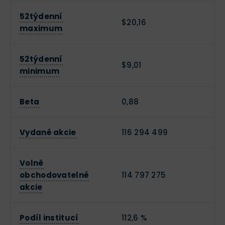
52týdenní
$20,16
maximum
52týdenní
$9,01
minimum
Beta
0,88
Vydané akcie
116 294 499
Volně
obchodovatelné
114 797 275
akcie
Podíl institucí
112,6 %