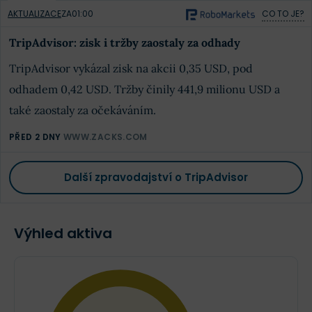
AKTUALIZACE
ZA
01:00
CO TO JE?
TripAdvisor: zisk i tržby zaostaly za odhady
TripAdvisor vykázal zisk na akcii 0,35 USD, pod
odhadem 0,42 USD. Tržby činily 441,9 milionu USD a
také zaostaly za očekáváním.
PŘED 2 DNY
WWW.ZACKS.COM
Další zpravodajství o TripAdvisor
Výhled aktiva