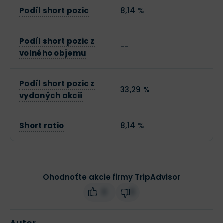
Podíl short pozic
8,14 %
Podíl short pozic z
--
volného objemu
Podíl short pozic z
33,29 %
vydaných akcií
Short ratio
8,14 %
Ohodnoťte akcie firmy TripAdvisor
0
0
Autor