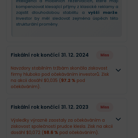
inteligenci a mobilních rezervacích, které mají
kompenzovat klesající příjmy z klasické reklamy a
zajistit dlouhodobou stabilitu a
vyšší marže
.
Investor by měl sledovat zejména úspěch této
strukturální proměny.
Fiskální rok končící 31. 12. 2024
Miss
Navzdory stabilním tržbám skončila ziskovost
firmy hluboko pod očekáváním investorů. Zisk
na akcii dosáhl $0,035 (
97.2 %
pod
očekáváním).
Odhad
Skutečnos
Fiskální rok končící 31. 12. 2023
Miss
Obrat
$1,83 mld.
$1,84 mld.
Výsledky výrazně zaostaly za očekáváním a
ziskovost společnosti prudce klesla. Zisk na akcii
Příjmy
$159,5 mil.
$5 mil.
dosáhl $0,072 (
58.6 %
pod očekáváním).