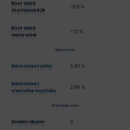
Růst zisků
-3,9 %
čtvrtletně R/R
Růst zisků
-72 %
meziročně
Výkonnost
Návratnost aktiv
2,43 %
Návratnost
2,94 %
vlastního kapitálu
Statistiky akcií
Dnešní objem
0