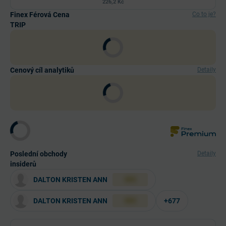
226,2 Kč
Finex Férová Cena
Co to je?
TRIP
Cenový cíl analytiků
Detaily
Poslední obchody
Detaily
insiderů
DALTON KRISTEN ANN
XXX
DALTON KRISTEN ANN
+677
XXX