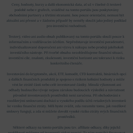
Ceny, hodnoty, kurzy a další ekonomická data, ať už v číselné či textové
podobě nebo v grafech, uváděné na tomto portálu jsou poskytovány
obchodními partnery a třetími stranami. Jsou pouze orientační, nemusí být
aktuální ani přesné a v žádném případě by neměly sloužit jako jediný podklad
pro investiční rozhodnutí.
Textový, video ani audio obsah publikovaný na tomto portálu slouží pouze k
informačním a vzdělávacím účelům. Nepředstavuje investiční poradenství,
individualizované doporučení ani výzvu k nákupu nebo prodeji jakéhokoli
investičního nástroje. Při tvorbě obsahu nezohledňujeme finanční situaci,
investiční cíle, znalosti, zkušenosti, investiční horizont ani toleranci k riziku
konkrétního čtenáře.
Investování do kryptoměn, akcií, ETF, komodit, CFD kontraktů, binárních opcí
a dalších finančních produktů je spojeno s rizikem kolísání hodnoty a může
vést ke ztrátě části nebo celé investované částky. Minulá výkonnost ani
odhady budoucího vývoje nejsou zárukou budoucích výsledků a návratnost
původně investovaných prostředků není zaručena. Při obchodování s
rozdílovými smlouvami dochází u vysokého podílu účtů retailových investorů
ke vzniku finanční ztráty. Měli byste zvážit, zda rozumíte tomu, jak rozdílové
smlouvy fungují, a zda si můžete dovolit vysoké riziko ztráty svých finančních
prostředků.
Některé odkazy na tomto portálu jsou tzv. affiliate odkazy, díky jejichž
prokliknutí můžeme od inzerentů získat provizi. Ta nám pomáhá financovat