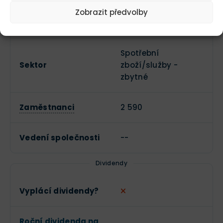
Zobrazit předvolby
Datum IPO
--
Spotřební
Sektor
zboží/služby -
zbytné
Zaměstnanci
2 590
Vedení společnosti
--
Dividendy
Vyplácí dividendy?
Roční dividenda na