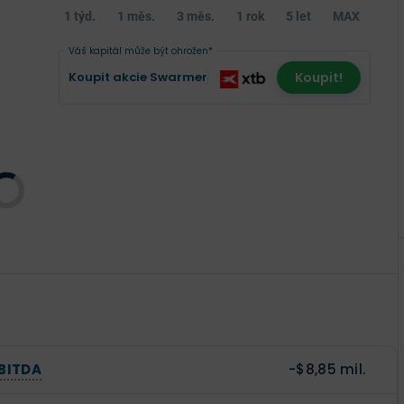
1 týd.
1 měs.
3 měs.
1 rok
5 let
MAX
Váš kapitál může být ohrožen*
Koupit akcie Swarmer
Koupit!
BITDA
-$8,85 mil.