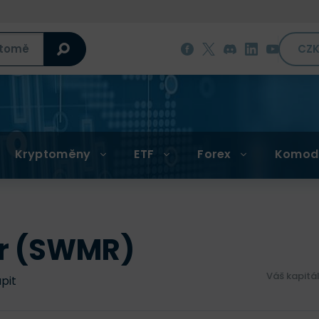
CZ
Kryptoměny
ETF
Forex
Komod
r (SWMR)
Váš kapitá
upit