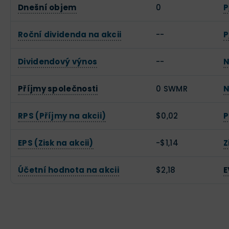
Dnešní objem
0
P
Roční dividenda na akcii
--
P
Dividendový výnos
--
N
Příjmy společnosti
0 SWMR
N
RPS (Příjmy na akcii)
$0,02
P
EPS (Zisk na akcii)
-$1,14
Z
Účetní hodnota na akcii
$2,18
E