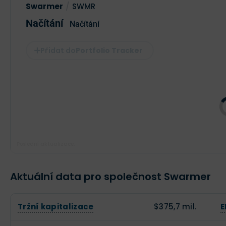
Swarmer
/
SWMR
Načítání
Načítání
Portfolio Tracker
Poslední aktualizace:
Aktuální data pro společnost Swarmer
Tržní kapitalizace
$375,7 mil.
E