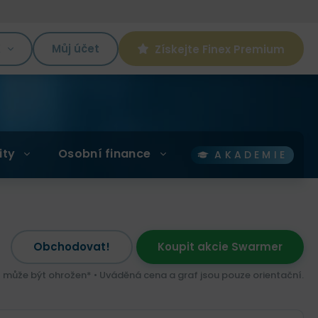
K
Můj účet
Získejte Finex Premium
ity
Osobní finance
AKADEMIE
Obchodovat!
Koupit akcie Swarmer
l může být ohrožen* • Uváděná cena a graf jsou pouze orientační.