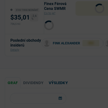
Finex Férová
Cena SWMR
STAV TRHU NEZNÁMÝ
Co to je?
$35,01
-2,6
%
736,5 Kč
Poslední obchody
FINK ALEXANDER
XXX
insiderů
Detaily
GRAF
DIVIDENDY
VÝSLEDKY