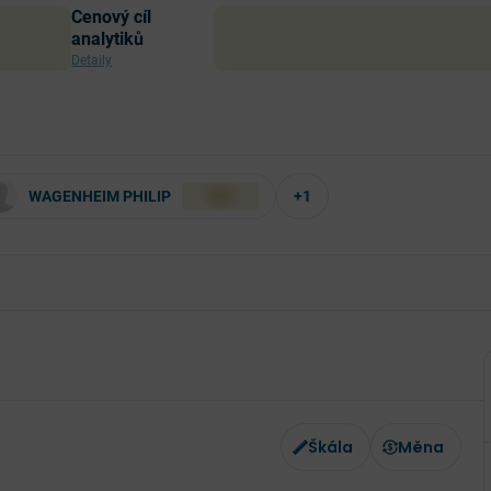
Cenový cíl
analytiků
Detaily
WAGENHEIM PHILIP
+1
XXX
Škála
Měna