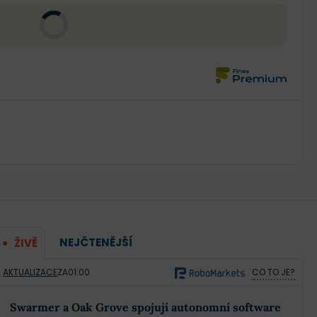
NEJČTENĚJŠÍ
ŽIVĚ
AKTUALIZACE
ZA
01:00
CO TO JE?
Swarmer a Oak Grove spojují autonomní software