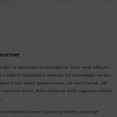
$88,88
Prodej
XX XXX akcií
Swarmer
vající se obrannými technologiemi, která vyvíjí software
 a dalších bezpilotních systémů. Její technologie využívá
upiny dronů mohly spolupracovat, a je navržena tak, aby
 značkami dronů. Jedna osoba tak může najednou ovládat
.
ident Embedded Drone Operating System, poskytuje