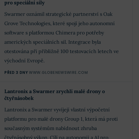
pro speciální síly
Swarmer oznámil strategické partnerství s Oak
Grove Technologies, které spojí jeho autonomní
software s platformou Chimera pro potřeby
amerických speciálních sil. Integrace byla
otestována při přibližně 100 testovacích letech ve
východní Evropě.
PŘED 3 DNY
WWW.GLOBENEWSWIRE.COM
Lantronix a Swarmer zrychlí malé drony o
čtyřnásobek
Lantronix a Swarmer vyvíjejí vlastní výpočetní
platformu pro malé drony Group 1, která má proti
současným systémům nabídnout zhruba
čtyřnásobný výkon. Cílí na autonomii a AI pro