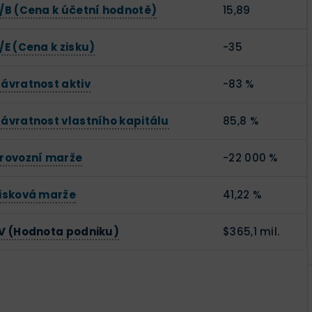
/B (Cena k účetní hodnotě)
15,89
/E (Cena k zisku)
-35
ávratnost aktiv
-83 %
ávratnost vlastního kapitálu
85,8 %
rovozní marže
-22 000 %
isková marže
41,22 %
V (Hodnota podniku)
$365,1 mil.