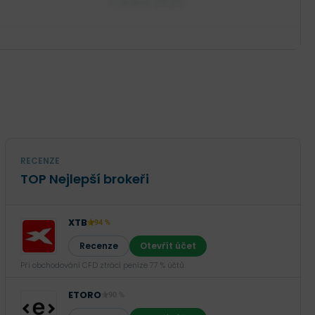
1. ledna 2025
RECENZE
TOP Nejlepší brokeři
XTB
94 %
Recenze
Otevřít účet
Při obchodování CFD ztrácí peníze 77 % účtů.
ETORO
90 %