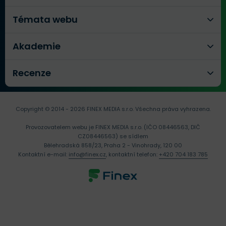
Témata webu
Akademie
Recenze
Copyright © 2014 - 2026 FINEX MEDIA s.r.o.
Všechna práva vyhrazena.
Provozovatelem webu je FINEX MEDIA s.r.o. (IČO 08446563, DIČ
CZ08446563) se sídlem
Bělehradská 858/23, Praha 2 - Vinohrady, 120 00
Kontaktní e-mail:
info@finex.cz
, kontaktní telefon:
+420 704 183 785