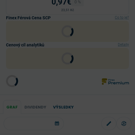
0,97€
0 %
23,51 Kč
Finex Férová Cena SCP
Co to je?
Cenový cíl analytiků
Detaily
GRAF
DIVIDENDY
VÝSLEDKY