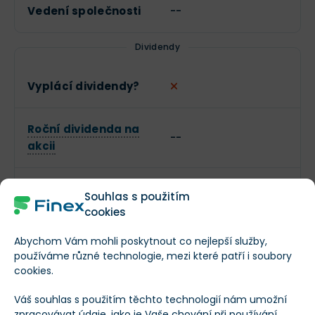
Vedení společnosti
--
Dividendy
Vyplácí dividendy?
Roční dividenda na
--
akcii
Dividendový výnos
--
Souhlas s použitím
cookies
Příjmy
Abychom Vám mohli poskytnout co nejlepší služby,
používáme různé technologie, mezi které patří i soubory
Příjmy společnosti
0 SCP.LS
cookies.
Váš souhlas s použitím těchto technologií nám umožní
RPS (Příjmy na
zpracovávat údaje, jako je Vaše chování při používání