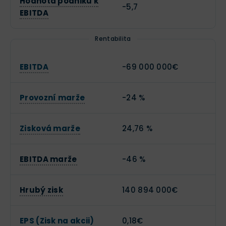
Hodnota podniku k
-5,7
EBITDA
Rentabilita
EBITDA
-69 000 000€
Provozní marže
-24 %
Zisková marže
24,76 %
EBITDA marže
-46 %
Hrubý zisk
140 894 000€
EPS (Zisk na akcii)
0,18€