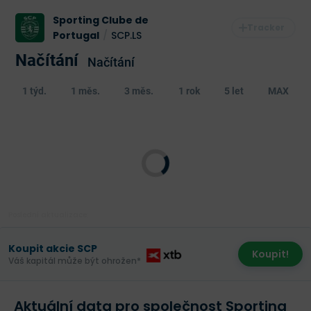
Sporting Clube de
Portugal
/
SCP.LS
Načítání
Načítání
1 týd.
1 měs.
3 měs.
1 rok
5 let
MAX
Poslední aktualizace:
Koupit akcie SCP
Koupit!
Váš kapitál může být ohrožen*
Aktuální data pro společnost Sporting