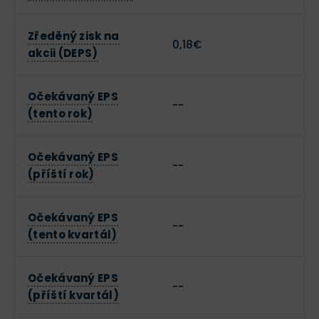
Zředěný zisk na
0,18€
akcii (DEPS)
Očekávaný EPS
--
(tento rok)
Očekávaný EPS
--
(příští rok)
Očekávaný EPS
--
(tento kvartál)
Očekávaný EPS
--
(příští kvartál)