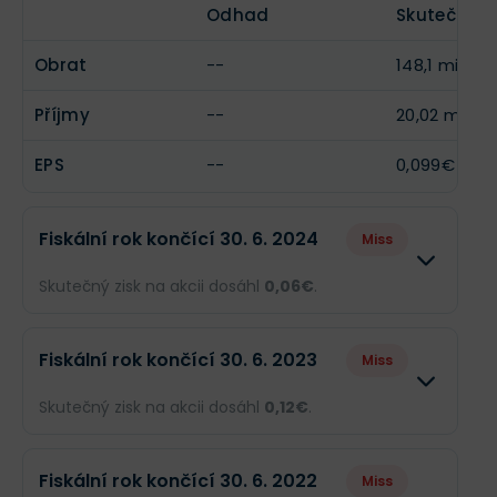
EPS
--
0,037€
Odhad
Skutečnost
Obrat
--
148,1 mil.€
Příjmy
--
20,02 mil.€
EPS
--
0,099€
Fiskální rok končící 30. 6. 2024
Miss
Skutečný zisk na akcii dosáhl
0,06€
.
Odhad
Skutečnost
Fiskální rok končící 30. 6. 2023
Miss
Obrat
--
85,77 mil.€
Skutečný zisk na akcii dosáhl
0,12€
.
Příjmy
--
12,08 mil.€
Odhad
Skutečnost
Fiskální rok končící 30. 6. 2022
Miss
EPS
--
0,06€