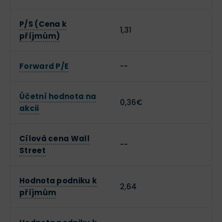
P/S (Cena k
1,31
příjmům)
Forward P/E
--
Účetní hodnota na
0,36€
akcii
Cílová cena Wall
--
Street
Hodnota podniku k
2,64
příjmům