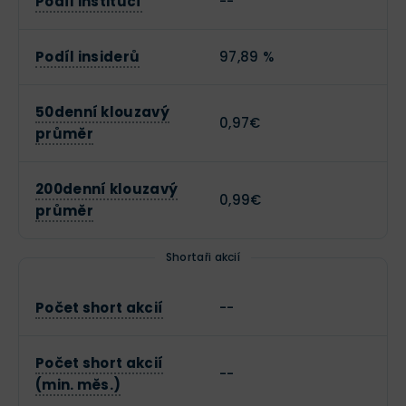
Podíl institucí
--
Podíl insiderů
97,89 %
50denní klouzavý
0,97€
průměr
200denní klouzavý
0,99€
průměr
Shortaři akcií
Počet short akcií
--
Počet short akcií
--
(min. měs.)