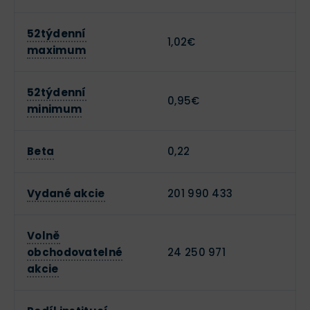
52týdenní
1,02€
maximum
52týdenní
0,95€
minimum
Beta
0,22
Vydané akcie
201 990 433
Volně
obchodovatelné
24 250 971
akcie