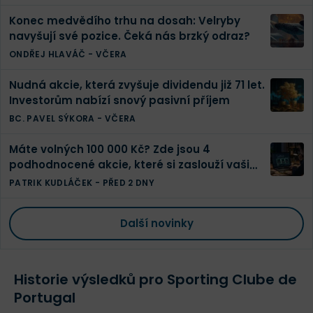
Konec medvědího trhu na dosah: Velryby
navyšují své pozice. Čeká nás brzký odraz?
ONDŘEJ HLAVÁČ
-
VČERA
Nudná akcie, která zvyšuje dividendu již 71 let.
Investorům nabízí snový pasivní příjem
BC. PAVEL SÝKORA
-
VČERA
Máte volných 100 000 Kč? Zde jsou 4
podhodnocené akcie, které si zaslouží vaši
pozornost
PATRIK KUDLÁČEK
-
PŘED 2 DNY
Další novinky
Historie výsledků pro Sporting Clube de
Portugal