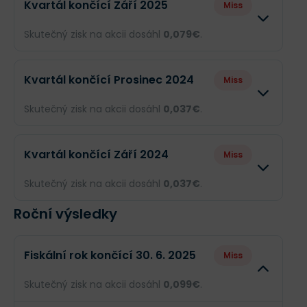
Kvartál končící Září 2025
Miss
Skutečný zisk na akcii dosáhl
0,079€
.
Odhad
Skutečnost
Kvartál končící Prosinec 2024
Miss
Obrat
--
47,92 mil.€
Skutečný zisk na akcii dosáhl
0,037€
.
Příjmy
--
16,01 mil.€
Odhad
Skutečnost
Kvartál končící Září 2024
Miss
EPS
--
0,079€
Obrat
--
47,23 mil.€
Skutečný zisk na akcii dosáhl
0,037€
.
Příjmy
--
7,5 mil.€
Roční výsledky
Odhad
Skutečnost
EPS
--
0,037€
Obrat
--
47,23 mil.€
Fiskální rok končící 30. 6. 2025
Miss
Příjmy
--
7,5 mil.€
Skutečný zisk na akcii dosáhl
0,099€
.