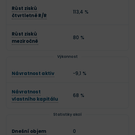
Růst zisků
113,4 %
čtvrtletně R/R
Růst zisků
80 %
meziročně
Výkonnost
Návratnost aktiv
-9,1 %
Návratnost
68 %
vlastního kapitálu
Statistiky akcií
Dnešní objem
0