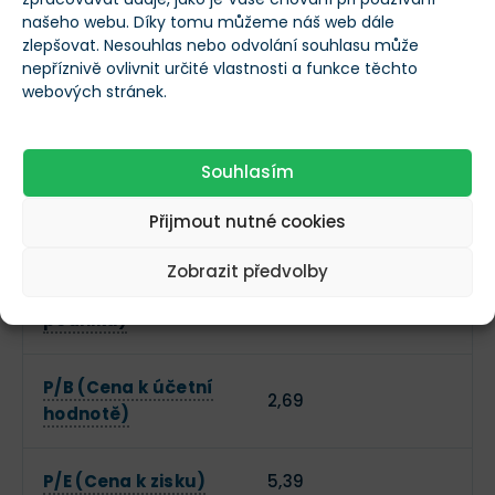
0,74€
akcii)
našeho webu. Díky tomu můžeme náš web dále
zlepšovat. Nesouhlas nebo odvolání souhlasu může
nepříznivě ovlivnit určité vlastnosti a funkce těchto
Kvartální růst
webových stránek.
1,5 %
příjmů meziročně
Valuace
Souhlasím
Přijmout nutné cookies
Tržní kapitalizace
195 930 726€
Zobrazit předvolby
EV (Hodnota
394 553 728€
podniku)
P/B (Cena k účetní
2,69
hodnotě)
P/E (Cena k zisku)
5,39