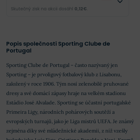
Obrat
--
77,45 mil.€
Skutečný zisk na akcii dosáhl
0,12€
.
Příjmy
--
25,21 mil.€
Odhad
Skutečnost
EPS
--
0,12€
Obrat
--
72,74 mil.€
Popis společnosti Sporting Clube de
Portugal
Příjmy
--
25,01 mil.€
Sporting Clube de Portugal – často nazývaný jen
EPS
--
0,12€
Sporting – je prvoligový fotbalový klub z Lisabonu,
založený v roce 1906. Tým nosí zelenobílé pruhované
dresy a své domácí zápasy hraje na velkém stadionu
Estádio José Alvalade. Sporting se účastní portugalské
Primeira Ligy, národních pohárových soutěží a
evropských turnajů, jako je Liga mistrů UEFA. Je známý
zejména díky své mládežnické akademii, z níž vzešly