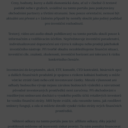
Ceny, hodnoty, kurzy a další ekonomická data, ať už v číselné či textové
podobě nebo v grafech, uváděné na tomto portálu jsou poskytovány
obchodními partnery a třetími stranami. Jsou pouze orientační, nemusí být
aktuální ani přesné a v žádném případě by neměly sloužit jako jediný podklad
pro investiční rozhodnutí.
Textový, video ani audio obsah publikovaný na tomto portálu slouží pouze k
informačním a vzdělávacím účelům. Nepředstavuje investiční poradenství,
individualizované doporučení ani výzvu k nákupu nebo prodeji jakéhokoli
investičního nástroje. Při tvorbě obsahu nezohledňujeme finanční situaci,
investiční cíle, znalosti, zkušenosti, investiční horizont ani toleranci k riziku
konkrétního čtenáře.
Investování do kryptoměn, akcií, ETF, komodit, CFD kontraktů, binárních opcí
a dalších finančních produktů je spojeno s rizikem kolísání hodnoty a může
vést ke ztrátě části nebo celé investované částky. Minulá výkonnost ani
odhady budoucího vývoje nejsou zárukou budoucích výsledků a návratnost
původně investovaných prostředků není zaručena. Při obchodování s
rozdílovými smlouvami dochází u vysokého podílu účtů retailových investorů
ke vzniku finanční ztráty. Měli byste zvážit, zda rozumíte tomu, jak rozdílové
smlouvy fungují, a zda si můžete dovolit vysoké riziko ztráty svých finančních
prostředků.
Některé odkazy na tomto portálu jsou tzv. affiliate odkazy, díky jejichž
prokliknutí můžeme od inzerentů získat provizi. Ta nám pomáhá financovat