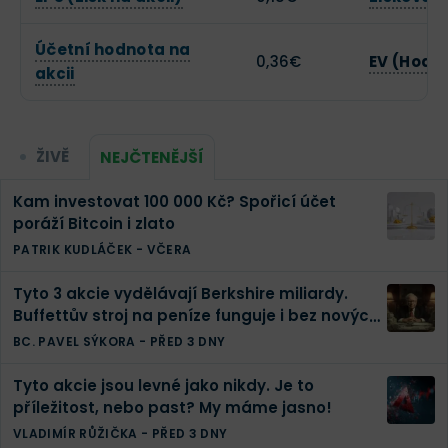
Účetní hodnota na
0,36€
EV (Hodn
akcii
ŽIVĚ
NEJČTENĚJŠÍ
Kam investovat 100 000 Kč? Spořicí účet
poráží Bitcoin i zlato
PATRIK KUDLÁČEK
-
VČERA
Tyto 3 akcie vydělávají Berkshire miliardy.
Buffettův stroj na peníze funguje i bez nových
investic
BC. PAVEL SÝKORA
-
PŘED 3 DNY
Tyto akcie jsou levné jako nikdy. Je to
příležitost, nebo past? My máme jasno!
VLADIMÍR RŮŽIČKA
-
PŘED 3 DNY