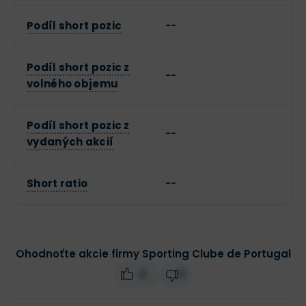
Podíl short pozic
--
Podíl short pozic z
--
volného objemu
Podíl short pozic z
--
vydaných akcií
Short ratio
--
Ohodnoťte akcie firmy Sporting Clube de Portugal
0
0