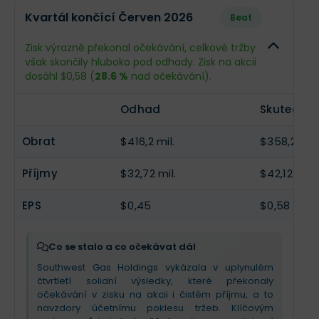
Odhad
Skutečn
Kvartál končící Červen 2026
Beat
Obrat
$349,1 mil.
--
Zisk výrazně překonal očekávání, celkové tržby
však skončily hluboko pod odhady. Zisk na akcii
Příjmy
$9,32 mil.
--
dosáhl $0,58 (
28.6 %
nad očekávání).
EPS
$0,13
--
Odhad
Skutečnos
Obrat
$416,2 mil.
$358,2 mil.
Příjmy
$32,72 mil.
$42,12 mil.
EPS
$0,45
$0,58
Co se stalo a co očekávat dál
Southwest Gas Holdings vykázala v uplynulém
čtvrtletí solidní výsledky, které překonaly
očekávání v zisku na akcii i čistém příjmu, a to
navzdory účetnímu poklesu tržeb. Klíčovým