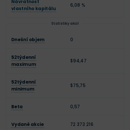
Návratnost
6,08 %
vlastního kapitálu
Statistiky akcií
Dnešní objem
0
52týdenní
$94,47
maximum
52týdenní
$75,75
minimum
Beta
0,57
Vydané akcie
72 373 216