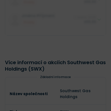
XX XXX akcií
$88,88
Prodej
$88,88 mil.
Role insidera
Jméno Příjmení
1. ledna 2025
Jméno společnosti
XX XXX akcií
$88,88
Prodej
$88,88 mil.
Role insidera
Jméno společnosti
XX XXX akcií
Více informací o akciích Southwest Gas
Holdings (SWX)
Základní informace
Southwest Gas
Název společnosti
Holdings