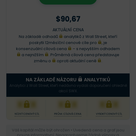
$90,67
AKTUÁLNÍ CENA
Na základě odhadů
analytiků z Wall Street, kteří
poskytli 12měsíční cenové cíle pro
, je
konsenzuální cílová cena
– s nejvyšším odhadem
a nejnižším
. Průměrná cílová cena představuje
změnu o
oproti aktuální ceně
.
NA ZÁKLADĚ NÁZORU
ANALYTIKŮ
Analytici z Wall Street, kteří nedávno vydali doporučení ohledně
akcií SWX.
XXX
XXX
XXX
NÍZKÝ CENOVÝ CÍL
PRŮM. CÍLOVÁ CENA
VYSOKÝ CENOVÝ CÍL
Váš kapitál může být ohrožen • Uvedená cena a graf jsou
pouze informativní. Negarantujeme žádné výnosy a