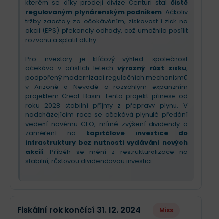
kterém se díky prodeji divize Centuri stal
čistě
regulovaným plynárenským podnikem
. Ačkoliv
tržby zaostaly za očekáváním, ziskovost i zisk na
akcii (EPS) překonaly odhady, což umožnilo posílit
rozvahu a splatit dluhy.
Pro investory je klíčový výhled: společnost
očekává v příštích letech
výrazný růst zisku
,
podpořený modernizací regulačních mechanismů
v Arizoně a Nevadě a rozsáhlým expanzním
projektem Great Basin. Tento projekt přinese od
roku 2028 stabilní příjmy z přepravy plynu. V
nadcházejícím roce se očekává plynulé předání
vedení novému CEO, mírné zvýšení dividendy a
zaměření na
kapitálové investice do
infrastruktury bez nutnosti vydávání nových
akcií
. Příběh se mění z restrukturalizace na
stabilní, růstovou dividendovou investici.
Fiskální rok končící 31. 12. 2024
Miss