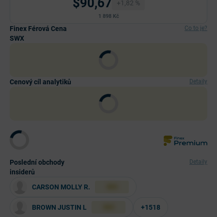
$90,67
+1,82 %
1 898 Kč
Finex Férová Cena
Co to je?
SWX
Cenový cíl analytiků
Detaily
Poslední obchody
Detaily
insiderů
CARSON MOLLY R.
XXX
BROWN JUSTIN L
+1518
XXX