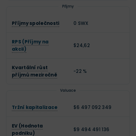
Příjmy
Příjmy společnosti
0 SWX
RPS (Příjmy na
$24,62
akcii)
Kvartální růst
-22 %
příjmů meziročně
Valuace
Tržní kapitalizace
$6 497 092 349
EV (Hodnota
$9 494 491 136
podniku)