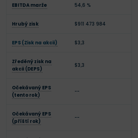
EBITDA marže
54,6 %
Hrubý zisk
$911 473 984
EPS (Zisk na akcii)
$3,3
Zředěný zisk na
$3,3
akcii (DEPS)
Očekávaný EPS
--
(tento rok)
Očekávaný EPS
--
(příští rok)