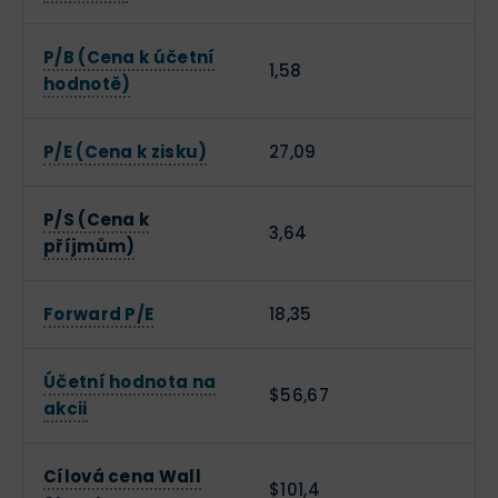
P/B (Cena k účetní
1,58
hodnotě)
P/E (Cena k zisku)
27,09
P/S (Cena k
3,64
příjmům)
Forward P/E
18,35
Účetní hodnota na
$56,67
akcii
Cílová cena Wall
$101,4