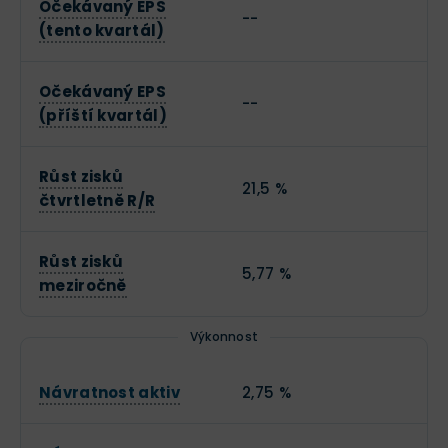
Očekávaný EPS
--
(tento kvartál)
Očekávaný EPS
--
(příští kvartál)
Růst zisků
21,5 %
čtvrtletně R/R
Růst zisků
5,77 %
meziročně
Výkonnost
Návratnost aktiv
2,75 %