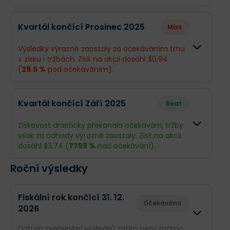
Odhad
Skutečno
Kvartál končící Prosinec 2025
Miss
Obrat
$695,5 mil.
$585,1 mil
Výsledky výrazně zaostaly za očekáváním trhu
v zisku i tržbách. Zisk na akcii dosáhl $0,94
Příjmy
$146,6 mil.
$138,4 mil
(
29.6 %
pod očekáváním).
EPS
$2,02
$1,91
Odhad
Skutečno
Kvartál končící Září 2025
Beat
Obrat
$587 mil.
$480,7 mil
Ziskovost drasticky překonala očekávání, tržby
však za odhady výrazně zaostaly. Zisk na akcii
Příjmy
$96,87 mil.
$68,36 mil
dosáhl $3,74 (
7759 %
nad očekávání).
EPS
$1,33
$0,94
Roční výsledky
Odhad
Skutečnost
Obrat
$759,1 mil.
$316,9 mil.
Co se stalo a co očekávat dál
Fiskální rok končící 31. 12.
Očekáváno
2026
Southwest Gas Holdings (SWX) prochází zásadní
Příjmy
$3,45 mil.
$270,5 mil.
transformací na čistě regulovanou plynárenskou
Datum zveřejnění výsledků zatím není známo.