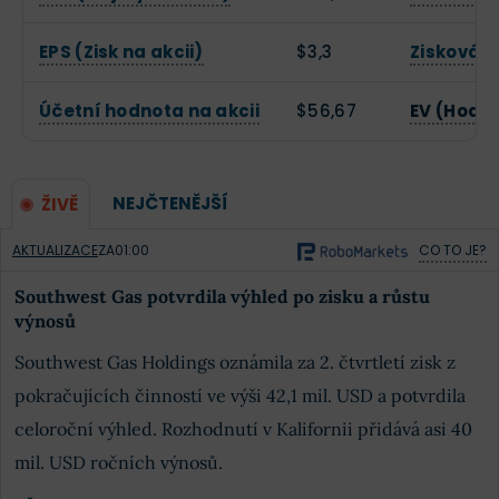
EPS (Zisk na akcii)
$3,3
Zisková 
Účetní hodnota na akcii
$56,67
EV (Hodn
NEJČTENĚJŠÍ
ŽIVĚ
AKTUALIZACE
ZA
01:00
CO TO JE?
Southwest Gas potvrdila výhled po zisku a růstu
výnosů
Southwest Gas Holdings oznámila za 2. čtvrtletí zisk z
pokračujících činností ve výši 42,1 mil. USD a potvrdila
celoroční výhled. Rozhodnutí v Kalifornii přidává asi 40
mil. USD ročních výnosů.