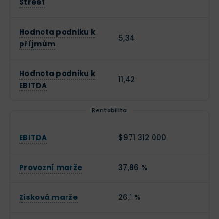
Street
Hodnota podniku k
5,34
příjmům
Hodnota podniku k
11,42
EBITDA
Rentabilita
EBITDA
$971 312 000
Provozní marže
37,86 %
Zisková marže
26,1 %