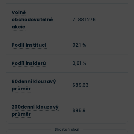
Volně
obchodovatelné
71 881 276
akcie
Podíl institucí
92,1 %
Podíl insiderů
0,61 %
50denní klouzavý
$89,63
průměr
200denní klouzavý
$85,9
průměr
Shortaři akcií