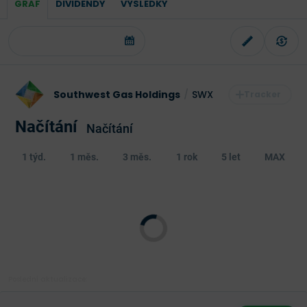
GRAF
DIVIDENDY
VÝSLEDKY
Southwest Gas Holdings
/
SWX
Načítání
Načítání
1 týd.
1 měs.
3 měs.
1 rok
5 let
MAX
Poslední aktualizace: