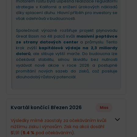
motorem růstu byla úspěšná realizace regulatorní
strategie v Kalifornii a snížení úrokových nákladů
díky splacení dluhu. Hlavní příběh pro investory se
však odehrává v budoucnosti.
Společnost výrazně rozšiřuje projekt plynovodu
Great Basin na 48 palců kvůli
masivní poptávce
ze strany datových center
a průmyslu. Tento
krok zvýší
kapitálové výdaje na 2,3 miliardy
dolarů
, ale slibuje vyšší marže. Do budoucna lze
očekávat stabilitu, silnou likviditu bez nutnosti
vydávat nové akcie v roce 2026 a postupné
promítání nových sazeb do zisků, což posiluje
dlouhodobý růstový potenciál.
Kvartál končící Březen 2026
Miss
Výsledky mírně zaostaly za očekáváním kvůli
nižšímu zisku i výnosům. Zisk na akcii dosáhl
$1,91 (
5.4 %
pod očekáváním).