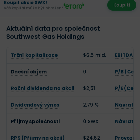
Koupit akcie SWX!
Koupit!
Váš kapitál může být ohrožen*
Aktuální data pro společnost
Southwest Gas Holdings
Tržní kapitalizace
$6,5 mld.
EBITDA
Dnešní objem
0
P/B (Cena
Roční dividenda na akcii
$2,51
P/E (Cena
Dividendový výnos
2,79 %
Návratnos
Příjmy společnosti
0 SWX
Návratnos
RPS (Příjmy na akcii)
$24,62
Provozní