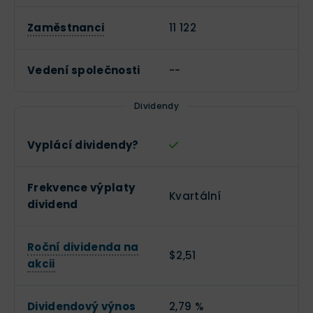
Zaměstnanci
11 122
Vedení společnosti
--
Dividendy
Vyplácí dividendy?
Frekvence výplaty
Kvartální
dividend
Roční dividenda na
$2,51
akcii
Dividendový výnos
2,79 %