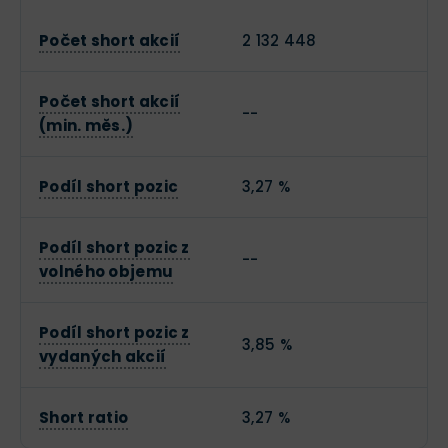
Počet short akcií
2 132 448
Počet short akcií
--
(min. měs.)
Podíl short pozic
3,27 %
Podíl short pozic z
--
volného objemu
Podíl short pozic z
3,85 %
vydaných akcií
Short ratio
3,27 %