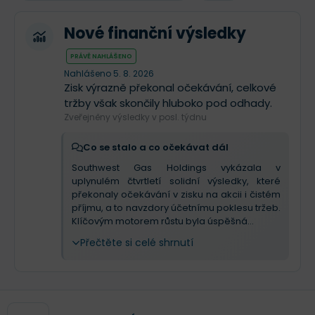
Nové finanční výsledky
PRÁVĚ NAHLÁŠENO
Nahlášeno 5. 8. 2026
Zisk výrazně překonal očekávání, celkové
tržby však skončily hluboko pod odhady.
Zveřejněny výsledky v posl. týdnu
Co se stalo a co očekávat dál
Southwest Gas Holdings vykázala v
uplynulém čtvrtletí solidní výsledky, které
překonaly očekávání v zisku na akcii i čistém
příjmu, a to navzdory účetnímu poklesu tržeb.
Klíčovým motorem růstu byla úspěšná...
Přečtěte si celé shrnutí