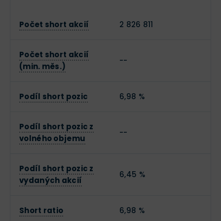
Počet short akcií
2 826 811
Počet short akcií
--
(min. měs.)
Podíl short pozic
6,98 %
Podíl short pozic z
--
volného objemu
Podíl short pozic z
6,45 %
vydaných akcií
Short ratio
6,98 %