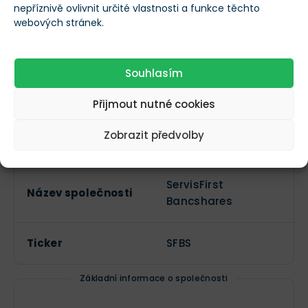
nepříznivě ovlivnit určité vlastnosti a funkce těchto
webových stránek.
$88,88 mil.
Role insidera
Jméno společnosti
XX XXX akcií
Souhlasím
Více informací o akciích ServisFirst
Přijmout nutné cookies
Bancshares (SFBS)
Zobrazit předvolby
Základní informace
ServisFirst
Název společnosti
Bancshares
Ticker
SFBS
Základní informace o společnosti