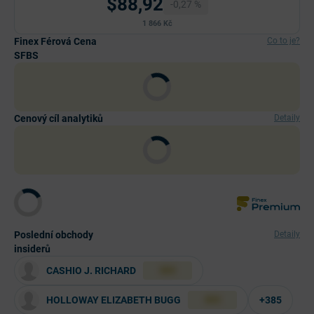
$88,92
-0,27 %
1 866 Kč
Finex Férová Cena
Co to je?
SFBS
Cenový cíl analytiků
Detaily
Poslední obchody
Detaily
insiderů
CASHIO J. RICHARD
XXX
HOLLOWAY ELIZABETH BUGG
+385
XXX