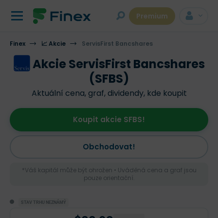
Premium
Finex
📈 Akcie
ServisFirst Bancshares
Akcie ServisFirst Bancshares
(SFBS)
Aktuální cena, graf, dividendy, kde koupit
Koupit akcie SFBS!
Obchodovat!
*Váš kapitál může být ohrožen • Uváděná cena a graf jsou
pouze orientační.
STAV TRHU NEZNÁMÝ