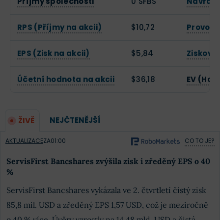
Příjmy společnosti
0 SFBS
Návratn
RPS (Příjmy na akcii)
$10,72
Provozn
EPS (Zisk na akcii)
$5,84
Zisková
Účetní hodnota na akcii
$36,18
EV (Hod
NEJČTENĚJŠÍ
ŽIVĚ
AKTUALIZACE
ZA
01:00
CO TO JE?
ServisFirst Bancshares zvýšila zisk i zředěný EPS o 40
%
ServisFirst Bancshares vykázala ve 2. čtvrtletí čistý zisk
85,8 mil. USD a zředěný EPS 1,57 USD, což je meziročně
o 40 % více. Úvěry vzrostly na 14,48 mld. USD a čistá