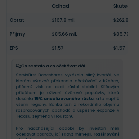
Odhad
Skutečnos
Obrat
$167,8 mil.
$262,8 mil.
Příjmy
$85,66 mil.
$85,79 mil.
EPS
$1,57
$1,57
Co se stalo a co očekávat dál
ServisFirst Bancshares vykázala silný kvartál, ve
kterém výrazně překonala očekávání v tržbách,
přičemž zisk na akcii zůstal stabilní. Klíčovým
příběhem je oživení úvěrové poptávky, která
dosáhla
15% anualizovaného růstu
, a to napříč
všemi regiony. Banka těží z rekordního objemu
rozpracovaných obchodů a úspěšné expanze v
Texasu, zejména v Houstonu.
Pro nadcházející období by investoři měli
očekávat pokračující, i když mírnější,
rozšiřování