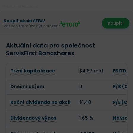
Poslední aktualizace:
Koupit akcie SFBS!
Koupit!
Váš kapitál může být ohrožen*
Aktuální data pro společnost
ServisFirst Bancshares
Tržní kapitalizace
$4,87 mld.
EBITDA
Dnešní objem
0
P/B (Ce
Roční dividenda na akcii
$1,48
P/E (Cen
Dividendový výnos
1,65 %
Návratn