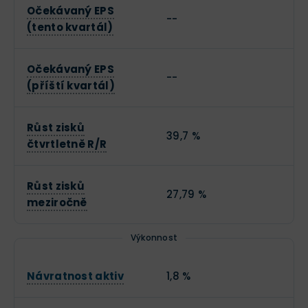
Očekávaný EPS
--
(tento kvartál)
Očekávaný EPS
--
(příští kvartál)
Růst zisků
39,7 %
čtvrtletně R/R
Růst zisků
27,79 %
meziročně
Výkonnost
Návratnost aktiv
1,8 %