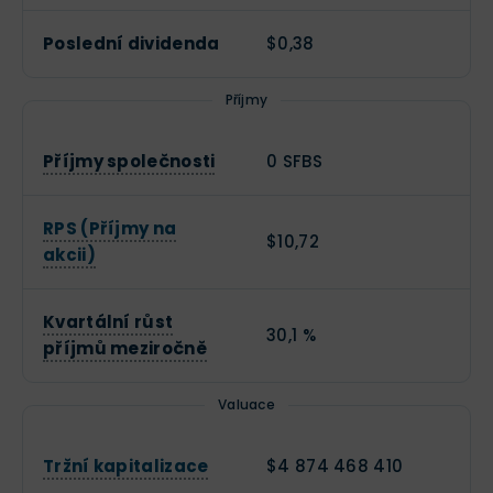
Poslední dividenda
$0,38
Příjmy
Příjmy společnosti
0 SFBS
RPS (Příjmy na
$10,72
akcii)
Kvartální růst
30,1 %
příjmů meziročně
Valuace
Tržní kapitalizace
$4 874 468 410