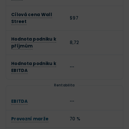
Cílová cena Wall
$97
Street
Hodnota podniku k
8,72
příjmům
Hodnota podniku k
--
EBITDA
Rentabilita
EBITDA
--
Provozní marže
70 %