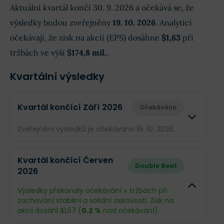
Aktuální kvartál končí 30. 9. 2026 a očekává se, že
výsledky budou zveřejněny
19. 10. 2026
. Analytici
očekávají, že zisk na akcii (EPS) dosáhne
$1,63
při
tržbách ve výši
$174,8 mil.
.
Kvartální výsledky
Kvartál končící Září 2026
Očekáváno
Zveřejnění výsledků je očekáváno 19. 10. 2026.
Odhad
Skutečn
Kvartál končící Červen
Double Beat
2026
Obrat
$174,8 mil.
--
Výsledky překonaly očekávání v tržbách při
Příjmy
$89,3 mil.
--
zachování stabilní a solidní ziskovosti. Zisk na
akcii dosáhl $1,57 (
0.2 %
nad očekávání).
EPS
$1,63
--