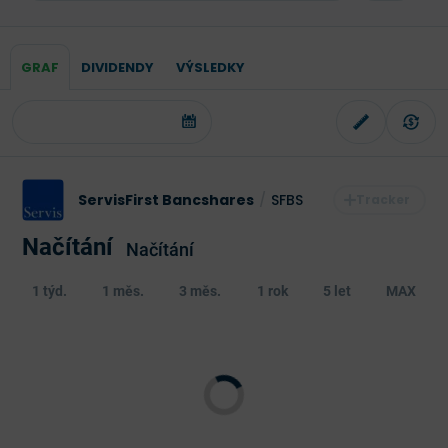
GRAF
DIVIDENDY
VÝSLEDKY
ServisFirst Bancshares
/
SFBS
Načítání
Načítání
1 týd.
1 měs.
3 měs.
1 rok
5 let
MAX