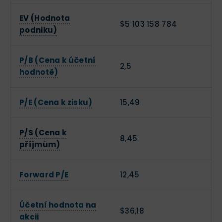
EV (Hodnota
$5 103 158 784
podniku)
P/B (Cena k účetní
2,5
hodnotě)
P/E (Cena k zisku)
15,49
P/S (Cena k
8,45
příjmům)
Forward P/E
12,45
Účetní hodnota na
$36,18
akcii