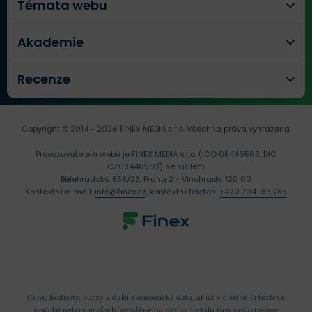
Témata webu
Akademie
Recenze
Copyright © 2014 - 2026 FINEX MEDIA s.r.o.
Všechna práva vyhrazena.
Provozovatelem webu je FINEX MEDIA s.r.o. (IČO 08446563, DIČ
CZ08446563) se sídlem
Bělehradská 858/23, Praha 2 - Vinohrady, 120 00
Kontaktní e-mail:
info@finex.cz
, kontaktní telefon:
+420 704 183 785
Ceny, hodnoty, kurzy a další ekonomická data, ať už v číselné či textové
podobě nebo v grafech, uváděné na tomto portálu jsou poskytovány