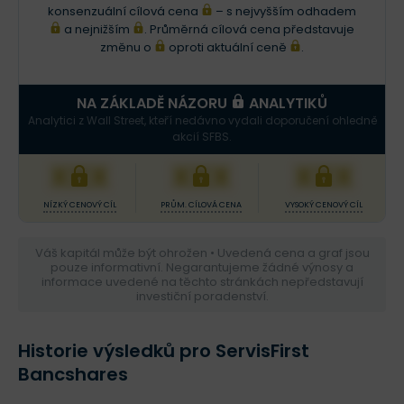
konsenzuální cílová cena
– s nejvyšším odhadem
a nejnižším
. Průměrná cílová cena představuje
změnu o
oproti aktuální ceně
.
NA ZÁKLADĚ NÁZORU
ANALYTIKŮ
Analytici z Wall Street, kteří nedávno vydali doporučení ohledně
akcií SFBS.
XXX
XXX
XXX
NÍZKÝ CENOVÝ CÍL
PRŮM. CÍLOVÁ CENA
VYSOKÝ CENOVÝ CÍL
Váš kapitál může být ohrožen • Uvedená cena a graf jsou
pouze informativní. Negarantujeme žádné výnosy a
informace uvedené na těchto stránkách nepředstavují
investiční poradenství.
Historie výsledků pro ServisFirst
Bancshares