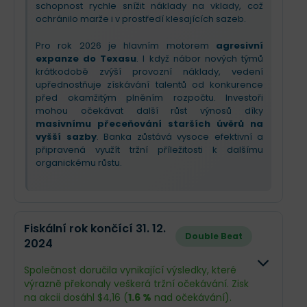
schopnost rychle snížit náklady na vklady, což
ochránilo marže i v prostředí klesajících sazeb.
Pro rok 2026 je hlavním motorem
agresivní
expanze do Texasu
. I když nábor nových týmů
krátkodobě zvýší provozní náklady, vedení
upřednostňuje získávání talentů od konkurence
před okamžitým plněním rozpočtu. Investoři
mohou očekávat další růst výnosů díky
masivnímu přeceňování starších úvěrů na
vyšší sazby
. Banka zůstává vysoce efektivní a
připravená využít tržní příležitosti k dalšímu
organickému růstu.
Fiskální rok končící 31. 12.
Double Beat
2024
Společnost doručila vynikající výsledky, které
výrazně překonaly veškerá tržní očekávání. Zisk
na akcii dosáhl $4,16 (
1.6 %
nad očekávání).