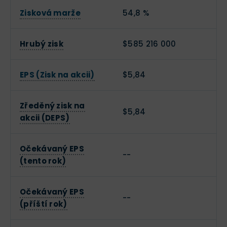
Zisková marže
54,8 %
Hrubý zisk
$585 216 000
EPS (Zisk na akcii)
$5,84
Zředěný zisk na
$5,84
akcii (DEPS)
Očekávaný EPS
--
(tento rok)
Očekávaný EPS
--
(příští rok)