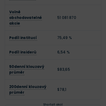
Volně
obchodovatelné
51 081 870
akcie
Podíl institucí
75,49 %
Podíl insiderů
6,54 %
50denní klouzavý
$83,65
průměr
200denní klouzavý
$78,1
průměr
Shortaři akcií