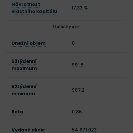
Návratnost
17,33 %
vlastního kapitálu
Statistiky akcií
Dnešní objem
0
52týdenní
$91,8
maximum
52týdenní
$67,2
minimum
Beta
0,86
Vydané akcie
54 671 023