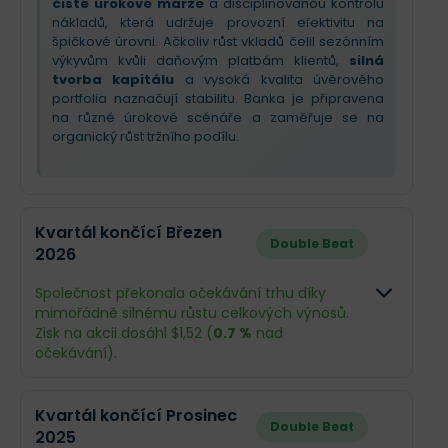
čisté úrokové marže
a disciplinovanou kontrolu
nákladů, která udržuje provozní efektivitu na
špičkové úrovni. Ačkoliv růst vkladů čelil sezónním
výkyvům kvůli daňovým platbám klientů,
silná
tvorba kapitálu
a vysoká kvalita úvěrového
portfolia naznačují stabilitu. Banka je připravena
na různé úrokové scénáře a zaměřuje se na
organický růst tržního podílu.
Kvartál končící Březen
Double Beat
2026
Společnost překonala očekávání trhu díky
mimořádně silnému růstu celkových výnosů.
Zisk na akcii dosáhl $1,52 (
0.7 %
nad
očekávání).
Odhad
Skutečnos
Kvartál končící Prosinec
Double Beat
2025
Obrat
$162,1 mil.
$252,3 mil.