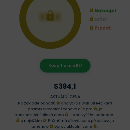
Nakoupit
XXX
Držet
Prodat
Koupit akcie RL!
$394,1
AKTUÁLNÍ CENA
Na základě odhadů
analytiků z Wall Street, kteří
poskytli 12měsíční cenové cíle pro
, je
konsenzuální cílová cena
– s nejvyšším odhadem
a nejnižším
. Průměrná cílová cena představuje
změnu o
oproti aktuální ceně
.