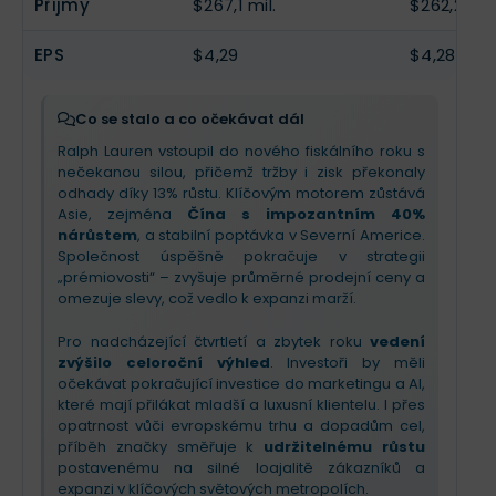
Příjmy
$267,1 mil.
$262,2 mil.
EPS
$4,29
$4,28
Co se stalo a co očekávat dál
Ralph Lauren vstoupil do nového fiskálního roku s
nečekanou silou, přičemž tržby i zisk překonaly
odhady díky 13% růstu. Klíčovým motorem zůstává
Asie, zejména
Čína s impozantním 40%
nárůstem
, a stabilní poptávka v Severní Americe.
Společnost úspěšně pokračuje v strategii
„prémiovosti“ – zvyšuje průměrné prodejní ceny a
omezuje slevy, což vedlo k expanzi marží.
Pro nadcházející čtvrtletí a zbytek roku
vedení
zvýšilo celoroční výhled
. Investoři by měli
očekávat pokračující investice do marketingu a AI,
které mají přilákat mladší a luxusní klientelu. I přes
opatrnost vůči evropskému trhu a dopadům cel,
příběh značky směřuje k
udržitelnému růstu
postavenému na silné loajalitě zákazníků a
expanzi v klíčových světových metropolích.