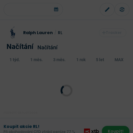
Ralph Lauren
/
RL
Načítání
Načítání
1 týd.
1 měs.
3 měs.
1 rok
5 let
MAX
Poslední aktualizace:
Koupit akcie RL!
Koupit!
Při obchodování CFD ztrácí peníze 77 %