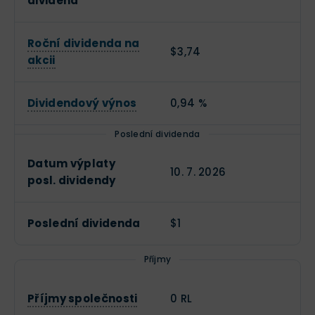
dividend
Roční dividenda na
$3,74
akcii
Dividendový výnos
0,94 %
Poslední dividenda
Datum výplaty
10. 7. 2026
posl. dividendy
Poslední dividenda
$1
Příjmy
Příjmy společnosti
0 RL