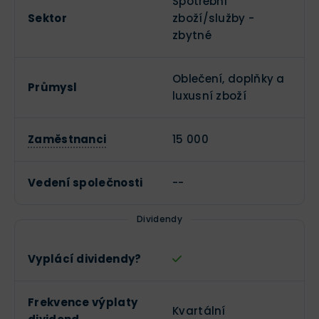
Spotřební
Sektor
zboží/služby -
zbytné
Oblečení, doplňky a
Průmysl
luxusní zboží
Zaměstnanci
15 000
Vedení společnosti
--
Dividendy
Vyplácí dividendy?
Frekvence výplaty
Kvartální