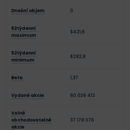
Dnešní objem
0
52týdenní
$421,6
maximum
52týdenní
$282,8
minimum
Beta
1,37
Vydané akcie
60 036 413
Volně
obchodovatelné
37 178 076
akcie