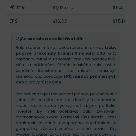
zůstává poptávka po ikonickém stylu stabilní, což
Příjmy
$1,02 mld.
$941,1 mil.
Pro nadcházející čtvrtletí a zbytek roku firma
slibuje solidní marže i v příštím roce.
zvýšila výhled
, přestože zůstává obezřetná kvůli
makroekonomické nejistotě a novým clům.
EPS
$16,33
$15,11
Investoři by měli v závěru roku očekávat mírný tlak
na marže a slabší výkon v USA, což je však
kompenzováno silnou pozicí v Asii a Evropě.
Co se stalo a co očekávat dál
Příběh značky zůstává pevný – Ralph Lauren
Ralph Lauren má za sebou rekordní rok, kdy
tržby
úspěšně prodává „vysněný životní styl“, nikoliv jen
poprvé překonaly hranici 8 miliard USD
, a to
oblečení.
navzdory mírnému zaostání zisku za odhady kvůli
clům a nákladům. Příběh loňského roku byl o
úspěšné transformaci na mladší, luxusnější
klientelu, což potvrzuje
16% nárůst průměrných
cen
a dravý růst v Číně.
Pro nadcházející rok vedení plánuje pokračovat v
„ofenzivě“ s důrazem na doplňky a dámskou
módu, které rostou rychleji než zbytek portfolia.
Investoři by měli očekávat další zvyšování
marketingových výdajů a
mírný růst marží
. I přes
opatrnost ohledně evropského spotřebitele a
geopolitiky zůstává značka v silné pozici díky
vysoké loajalitě zákazníků napříč generacemi a