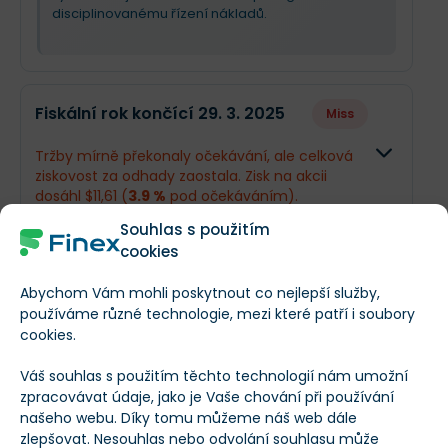
disciplinovanému řízení nákladů.
Fiskální rok končící 29. 3. 2025
Miss
Tržby mírně překonaly očekávání, ale celková
ziskovost za odhady zaostala. Zisk na akcii
dosáhl $11,61 (
3.9 %
pod očekáváním).
Souhlas s použitím
Odhad
Skutečn
cookies
Fiskální rok končící 29. 3. 2024
Miss
Obrat
$7,03 mld.
$7,08 ml
Abychom Vám mohli poskytnout co nejlepší služby,
Solidní tržby, avšak ziskovost mírně zaostala za
používáme různé technologie, mezi které patří i soubory
původním očekáváním trhu. Zisk na akcii
Příjmy
$750,7 mil.
$742,9 mi
cookies.
dosáhl $9,72 (
9.3 %
pod očekáváním).
Váš souhlas s použitím těchto technologií nám umožní
EPS
$12,09
$11,61
Odhad
Skutečno
zpracovávat údaje, jako je Vaše chování při používání
Fiskální rok končící 28. 3. 2023
Miss
našeho webu. Díky tomu můžeme náš web dále
Obrat
$6,74 mld.
$6,63 mld
zlepšovat. Nesouhlas nebo odvolání souhlasu může
Co se stalo a co očekávat dál