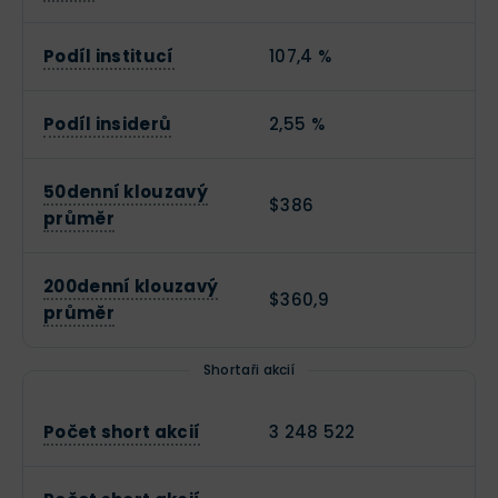
Podíl institucí
107,4 %
Podíl insiderů
2,55 %
50denní klouzavý
$386
průměr
200denní klouzavý
$360,9
průměr
Shortaři akcií
Počet short akcií
3 248 522