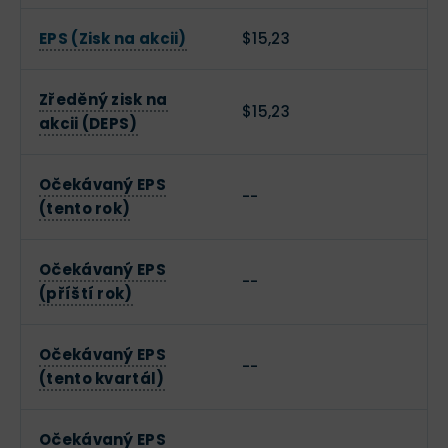
EPS (Zisk na akcii)
$15,23
Zředěný zisk na
$15,23
akcii (DEPS)
Očekávaný EPS
--
(tento rok)
Očekávaný EPS
--
(příští rok)
Očekávaný EPS
--
(tento kvartál)
Očekávaný EPS