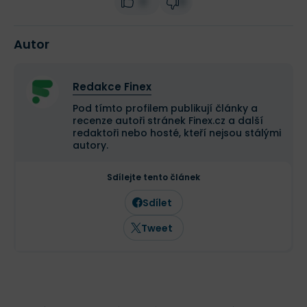
0
0
Autor
Redakce Finex
Pod tímto profilem publikují články a
recenze autoři stránek Finex.cz a další
redaktoři nebo hosté, kteří nejsou stálými
autory.
Sdílejte tento článek
Sdílet
Tweet