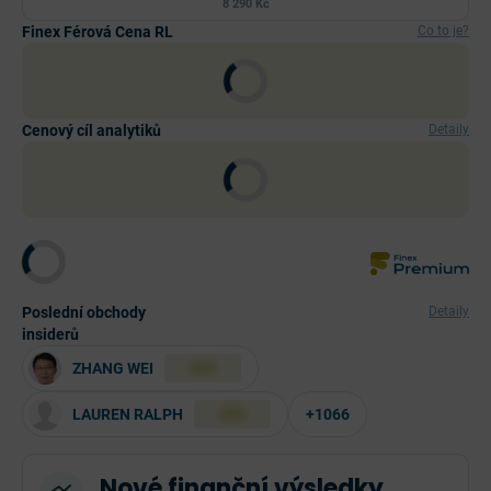
8 290 Kč
Finex Férová Cena RL
Co to je?
Cenový cíl analytiků
Detaily
Poslední obchody
Detaily
insiderů
ZHANG WEI
XXX
LAUREN RALPH
+1066
XXX
Nové finanční výsledky