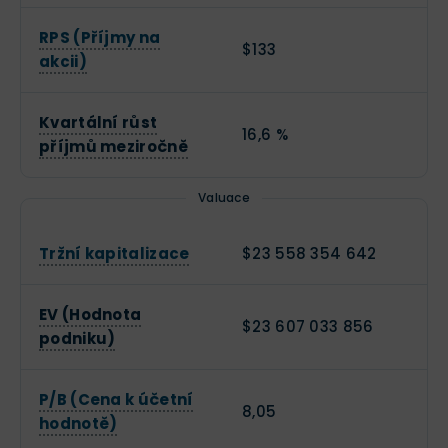
RPS (Příjmy na
$133
akcii)
Kvartální růst
16,6 %
příjmů meziročně
Valuace
Tržní kapitalizace
$23 558 354 642
EV (Hodnota
$23 607 033 856
podniku)
P/B (Cena k účetní
8,05
hodnotě)