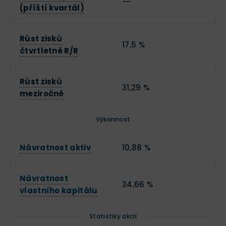
--
(příští kvartál)
Růst zisků
17,5 %
čtvrtletně R/R
Růst zisků
31,29 %
meziročně
Výkonnost
Návratnost aktiv
10,88 %
Návratnost
34,66 %
vlastního kapitálu
Statistiky akcií