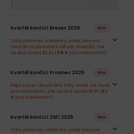
Kvartál končící Březen 2026
Miss
Tržby překonaly očekávání, avšak ziskovost
zaostala za původními odhady analytiků. Zisk
na akcii dosáhl $2,45 (
3.8 %
pod očekáváním).
Odhad
Skutečno
Kvartál končící Prosinec 2025
Miss
Obrat
$1,85 mld.
$1,98 mld.
Ralph Lauren doručil silné tržby, avšak zisk těsně
pod očekáváním. Zisk na akcii dosáhl $5,81 (
0.1
Příjmy
$158,7 mil.
$151,6 mil.
%
pod očekáváním).
EPS
$2,55
$2,45
Odhad
Skutečn
Kvartál končící Září 2025
Miss
Obrat
$2,31 mld.
$2,41 ml
Co se stalo a co očekávat dál
Tržby překonaly očekávání, avšak ziskovost