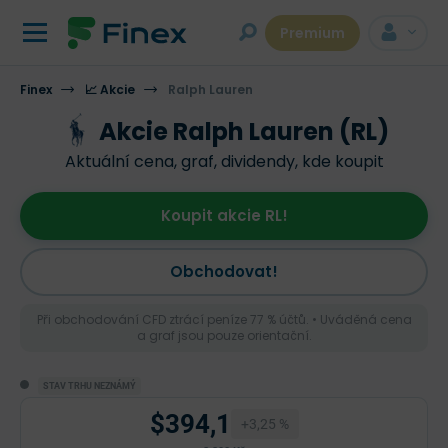
Premium
Finex
📈 Akcie
Ralph Lauren
Akcie Ralph Lauren (RL)
Aktuální cena, graf, dividendy, kde koupit
Koupit akcie RL!
Obchodovat!
Při obchodování CFD ztrácí peníze 77 % účtů. • Uváděná cena
a graf jsou pouze orientační.
STAV TRHU NEZNÁMÝ
$394,1
+3,25 %