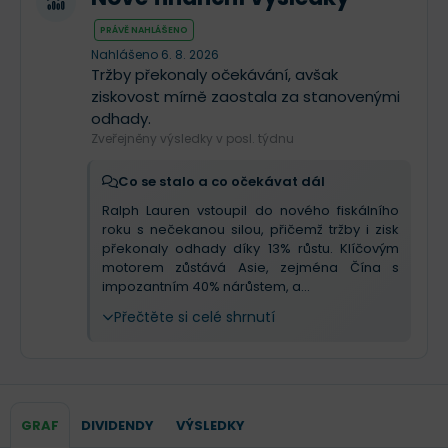
PRÁVĚ NAHLÁŠENO
Nahlášeno 6. 8. 2026
Tržby překonaly očekávání, avšak
ziskovost mírně zaostala za stanovenými
odhady.
Zveřejněny výsledky v posl. týdnu
Co se stalo a co očekávat dál
Ralph Lauren vstoupil do nového fiskálního
roku s nečekanou silou, přičemž tržby i zisk
překonaly odhady díky 13% růstu. Klíčovým
motorem zůstává Asie, zejména Čína s
impozantním 40% nárůstem, a...
Přečtěte si celé shrnutí
GRAF
DIVIDENDY
VÝSLEDKY