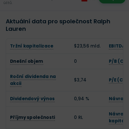
účtů.
Aktuální data pro společnost Ralph
Lauren
Tržní kapitalizace
$23,56 mld.
EBITDA
Dnešní objem
0
P/B (Cen
Roční dividenda na
$3,74
P/E (Cen
akcii
Dividendový výnos
0,94 %
Návratn
Návratn
Příjmy společnosti
0 RL
kapitál