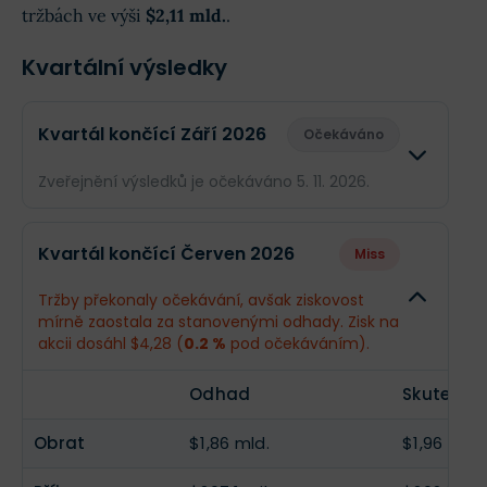
tržbách ve výši
$2,11 mld.
.
Kvartální výsledky
Kvartál končící Září 2026
Očekáváno
Zveřejnění výsledků je očekáváno 5. 11. 2026.
Odhad
Skutečno
Kvartál končící Červen 2026
Miss
Obrat
$2,11 mld.
--
Tržby překonaly očekávání, avšak ziskovost
mírně zaostala za stanovenými odhady. Zisk na
Příjmy
$252 mil.
--
akcii dosáhl $4,28 (
0.2 %
pod očekáváním).
EPS
$4,04
--
Odhad
Skutečno
Obrat
$1,86 mld.
$1,96 mld.