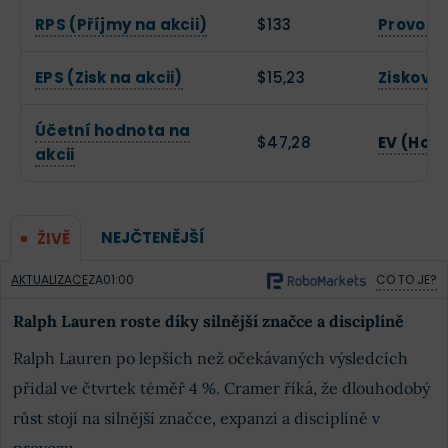
RPS (Příjmy na akcii)
$133
Provozn
EPS (Zisk na akcii)
$15,23
Zisková
Účetní hodnota na
$47,28
EV (Hod
akcii
NEJČTENĚJŠÍ
ŽIVĚ
AKTUALIZACE
ZA
01:00
CO TO JE?
Ralph Lauren roste díky silnější značce a disciplíně
Ralph Lauren po lepších než očekávaných výsledcích
přidal ve čtvrtek téměř 4 %. Cramer říká, že dlouhodobý
růst stojí na silnější značce, expanzi a disciplíně v