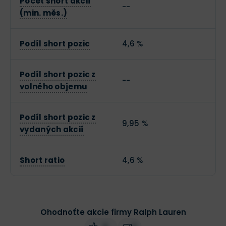
Počet short akcií
--
(min. měs.)
Podíl short pozic
4,6 %
Podíl short pozic z
--
volného objemu
Podíl short pozic z
9,95 %
vydaných akcií
Short ratio
4,6 %
Ohodnoťte akcie firmy Ralph Lauren