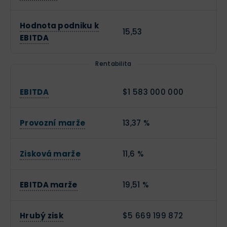
Hodnota podniku k
15,53
EBITDA
Rentabilita
EBITDA
$1 583 000 000
Provozní marže
13,37 %
Zisková marže
11,6 %
EBITDA marže
19,51 %
Hrubý zisk
$5 669 199 872