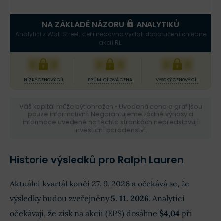
NA ZÁKLADĚ NÁZORU
ANALYTIKŮ
Analytici z Wall Street, kteří nedávno vydali doporučení ohledně
akcií RL.
XXX
XXX
XXX
NÍZKÝ CENOVÝ CÍL
PRŮM. CÍLOVÁ CENA
VYSOKÝ CENOVÝ CÍL
Váš kapitál může být ohrožen • Uvedená cena a graf jsou
pouze informativní. Negarantujeme žádné výnosy a
informace uvedené na těchto stránkách nepředstavují
investiční poradenství.
Historie výsledků pro Ralph Lauren
Aktuální kvartál končí 27. 9. 2026 a očekává se, že
výsledky budou zveřejněny
5. 11. 2026
. Analytici
očekávají, že zisk na akcii (EPS) dosáhne
$4,04
při