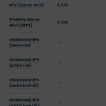
EPS (Zisk na akcii)
6,42€
Zředěný zisk na
6,42€
akcii (DEPS)
Očekávaný EPS
--
(tento rok)
Očekávaný EPS
--
(příští rok)
Očekávaný EPS
--
(tento kvartál)
Očekávaný EPS
--
(příští kvartál)