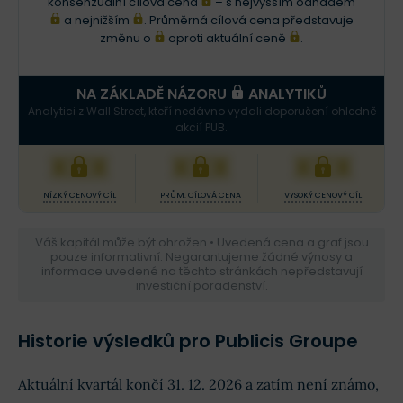
konsenzuální cílová cena
– s nejvyšším odhadem
a nejnižším
. Průměrná cílová cena představuje
změnu o
oproti aktuální ceně
.
NA ZÁKLADĚ NÁZORU
ANALYTIKŮ
Analytici z Wall Street, kteří nedávno vydali doporučení ohledně
akcií PUB.
XXX
XXX
XXX
NÍZKÝ CENOVÝ CÍL
PRŮM. CÍLOVÁ CENA
VYSOKÝ CENOVÝ CÍL
Váš kapitál může být ohrožen • Uvedená cena a graf jsou
pouze informativní. Negarantujeme žádné výnosy a
informace uvedené na těchto stránkách nepředstavují
investiční poradenství.
Historie výsledků pro Publicis Groupe
Aktuální kvartál končí 31. 12. 2026 a zatím není známo,