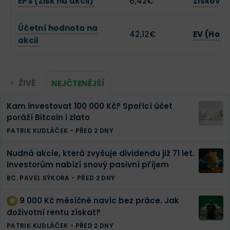
EPS (Zisk na akcii)
6,42€
Zisková
Účetní hodnota na
42,12€
EV (Hod
akcii
ŽIVĚ
NEJČTENĚJŠÍ
Kam investovat 100 000 Kč? Spořicí účet
poráží Bitcoin i zlato
PATRIK KUDLÁČEK
-
PŘED 2 DNY
Nudná akcie, která zvyšuje dividendu již 71 let.
Investorům nabízí snový pasivní příjem
BC. PAVEL SÝKORA
-
PŘED 2 DNY
9 000 Kč měsíčně navíc bez práce. Jak
doživotní rentu získat?
PATRIK KUDLÁČEK
-
PŘED 2 DNY