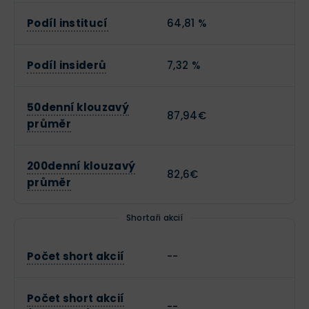
Podíl institucí
64,81 %
Podíl insiderů
7,32 %
50denní klouzavý
87,94€
průměr
200denní klouzavý
82,6€
průměr
Shortaři akcií
Počet short akcií
--
Počet short akcií
--