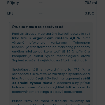
Příjmy
--
793 mil.€
EPS
--
3,15€
Co se stalo a co očekávat dál
Publicis Groupe v uplynulém čtvrtletí potvrdila roli
lídra trhu s
organickým růstem 4,8 %
, čímž
výrazně překonala konkurenci. Tahounem
úspěchu je transformace na marketing poháněný
umělou inteligencí, která tvoří již 87 % příjmů a
kompenzuje slabší výkon technologické divize
Sapient zasažené nejistotou na Blízkém východě.
Společnost těží z rekordní marže 17,5 % a
schopnosti získávat velké zakázky díky konsolidaci
trhu. Pro nadcházející čtvrtletí management
zvýšil
celoroční výhled růstu
a očekává silný přísun
hotovosti. Investoři mohou vyhlížet další expanzi do
sportovního marketingu a datové spolupráce.
Příběh firmy se mění z tradiční reklamky na