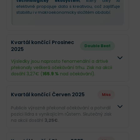
technologický ekosystém
, který díky AI
efektivně propojuje data s kreativou, což zajišťuje
stabilitu i v makroekonomicky složitém období.
Kvartál končící Prosinec
Double Beat
2025
Výsledky jsou naprosto fenomenální a drtivě
překonaly veškerá očekávání trhu. Zisk na akcii
dosáhl 3,27€ (
165.9 %
nad očekávání).
Odhad
Skutečnos
Kvartál končící Červen 2025
Miss
Obrat
3,49 mld.€
8,92 mld.€
Publicis výrazně překonal očekávání a potvrdil
pozici lídra s vynikajícím růstem. Skutečný zisk
Příjmy
309,6 mil.€
829 mil.€
na akcii dosáhl
3,25€
.
EPS
1,23€
3,27€
Odhad
Skutečnost