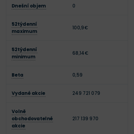
Dnešní objem
0
52týdenní
100,9€
maximum
52týdenní
68,14€
minimum
Beta
0,59
Vydané akcie
249 721 079
Volně
obchodovatelné
217 139 970
akcie