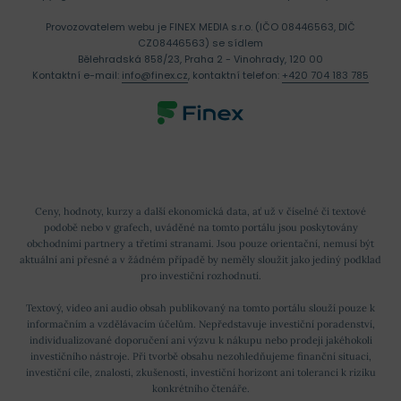
Provozovatelem webu je FINEX MEDIA s.r.o. (IČO 08446563, DIČ
CZ08446563) se sídlem
Bělehradská 858/23, Praha 2 - Vinohrady, 120 00
Kontaktní e-mail:
info@finex.cz
, kontaktní telefon:
+420 704 183 785
Ceny, hodnoty, kurzy a další ekonomická data, ať už v číselné či textové
podobě nebo v grafech, uváděné na tomto portálu jsou poskytovány
obchodními partnery a třetími stranami. Jsou pouze orientační, nemusí být
aktuální ani přesné a v žádném případě by neměly sloužit jako jediný podklad
pro investiční rozhodnutí.
Textový, video ani audio obsah publikovaný na tomto portálu slouží pouze k
informačním a vzdělávacím účelům. Nepředstavuje investiční poradenství,
individualizované doporučení ani výzvu k nákupu nebo prodeji jakéhokoli
investičního nástroje. Při tvorbě obsahu nezohledňujeme finanční situaci,
investiční cíle, znalosti, zkušenosti, investiční horizont ani toleranci k riziku
konkrétního čtenáře.