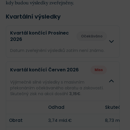
kdy budou výsledky zveřejněny.
Kvartální výsledky
Kvartál končící Prosinec
Očekáváno
2026
Datum zveřejnění výsledků zatím není známo.
Odhad
Skuteč
Kvartál končící Červen 2026
Miss
Obrat
4,07 mld.€
--
Výjimečně silné výsledky s masivním
překonáním očekávaného obratu a ziskovostí.
Příjmy
--
--
Skutečný zisk na akcii dosáhl
3,15€
.
EPS
--
--
Odhad
Skutečnos
Obrat
3,74 mld.€
8,73 mld.€