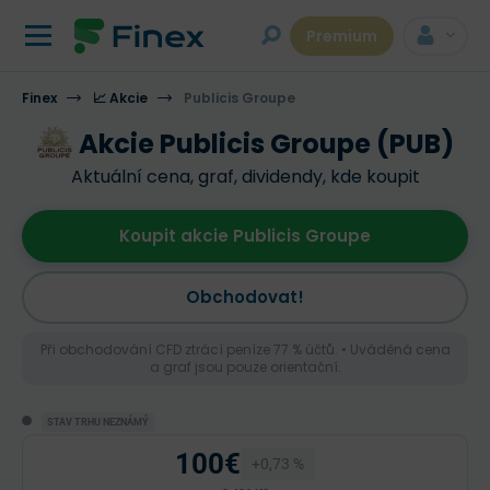
Premium
Finex
📈 Akcie
Publicis Groupe
Akcie Publicis Groupe (PUB)
Aktuální cena, graf, dividendy, kde koupit
Koupit akcie Publicis Groupe
Obchodovat!
Při obchodování CFD ztrácí peníze 77 % účtů. • Uváděná cena
a graf jsou pouze orientační.
STAV TRHU NEZNÁMÝ
100€
+0,73 %