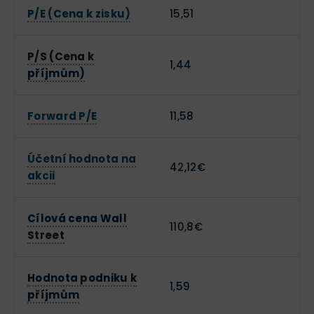
P/E (Cena k zisku)
15,51
P/S (Cena k
1,44
příjmům)
Forward P/E
11,58
Účetní hodnota na
42,12€
akcii
Cílová cena Wall
110,8€
Street
Hodnota podniku k
1,59
příjmům