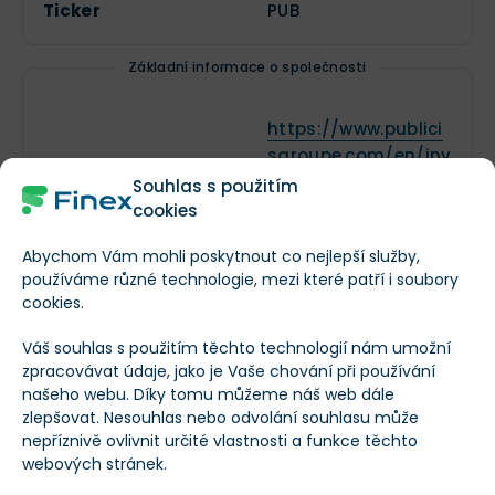
Ticker
PUB
pouhá reklama.
Základní informace o společnosti
https://www.publici
sgroupe.com/en/inv
Webové stránky
estors/investors-
Souhlas s použitím
analysts/overview
cookies
Abychom Vám mohli poskytnout co nejlepší služby,
Adresa sídla
používáme různé technologie, mezi které patří i soubory
--
společnosti
cookies.
Váš souhlas s použitím těchto technologií nám umožní
Založeno
1926
zpracovávat údaje, jako je Vaše chování při používání
našeho webu. Díky tomu můžeme náš web dále
zlepšovat. Nesouhlas nebo odvolání souhlasu může
Datum IPO
--
nepříznivě ovlivnit určité vlastnosti a funkce těchto
webových stránek.