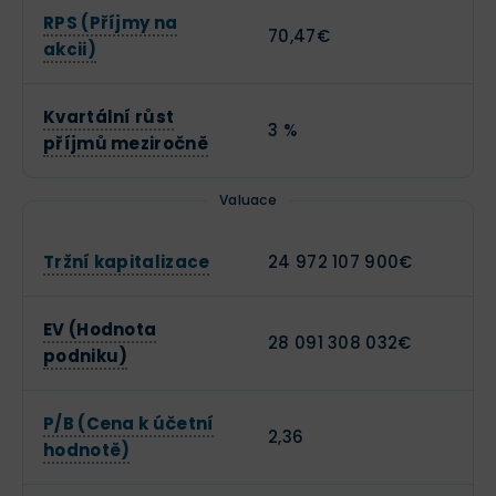
RPS (Příjmy na
70,47€
akcii)
Kvartální růst
3 %
příjmů meziročně
Valuace
Tržní kapitalizace
24 972 107 900€
EV (Hodnota
28 091 308 032€
podniku)
P/B (Cena k účetní
2,36
hodnotě)