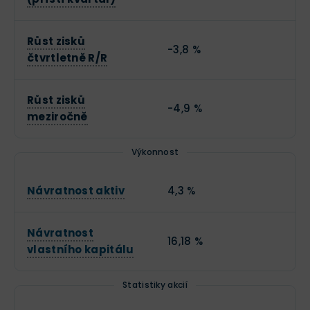
Růst zisků
-3,8 %
čtvrtletně R/R
Růst zisků
-4,9 %
meziročně
Výkonnost
Návratnost aktiv
4,3 %
Návratnost
16,18 %
vlastního kapitálu
Statistiky akcií