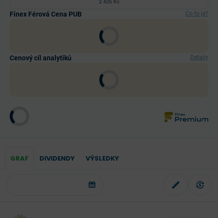
2 426 Kč
Finex Férová Cena PUB
Co to je?
Cenový cíl analytiků
Detaily
GRAF
DIVIDENDY
VÝSLEDKY