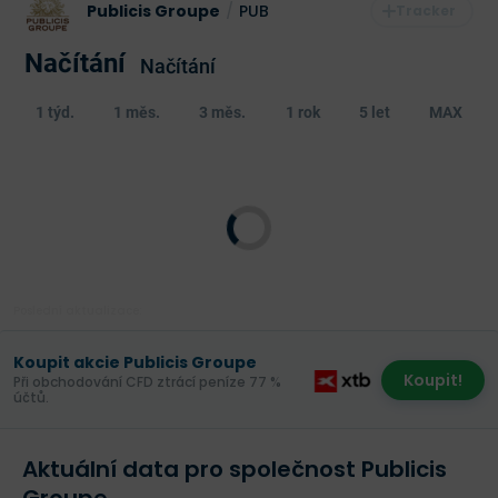
Publicis Groupe
/
PUB
Načítání
Načítání
1 týd.
1 měs.
3 měs.
1 rok
5 let
MAX
Poslední aktualizace:
Koupit akcie Publicis Groupe
Koupit!
Při obchodování CFD ztrácí peníze 77 %
účtů.
Aktuální data pro společnost Publicis