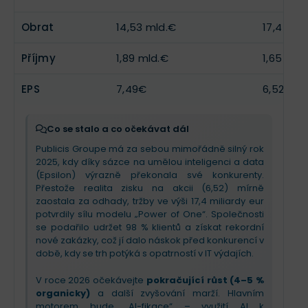
rekordní objem nových zakázek
, které
klienty. Přestože trh s IT poradenstvím (divize
společnosti zajišťují stabilitu. Naopak oblast
Sapient) zůstává opatrný a makroekonomické
Obrat
14,53 mld.€
17,4 mld
technologického poradenství (Publicis Sapient)
prostředí nejisté, Publicis sází na
AI a nové
čelí útlumu, protože klienti odkládají dlouhodobé
akvizice
v oblasti influencer marketingu a
Příjmy
1,89 mld.€
1,65 mld
investice.
commerce. Investorům vzkazuje: jsme připraveni
na éru AI lépe než technologické platformy.
Pro nadcházející kvartál a zbytek roku vedení
EPS
7,49€
6,52€
potvrdilo
ambiciózní výhled růstu (4–5 %)
.
Investoři by měli očekávat pokračující dominanci v
získávání nových klientů, což vykompenzuje
Co se stalo a co očekávat dál
případné škrty v marketingových rozpočtech.
Publicis Groupe má za sebou mimořádně silný rok
Příběh firmy se nyní opírá o unikátní propojení dat
2025, kdy díky sázce na umělou inteligenci a data
a umělé inteligence, které klientům přináší
(Epsilon) výrazně překonala své konkurenty.
měřitelné výsledky i v nejisté době.
Přestože realita zisku na akcii (6,52) mírně
zaostala za odhady, tržby ve výši 17,4 miliardy eur
potvrdily sílu modelu „Power of One“. Společnosti
se podařilo udržet 98 % klientů a získat rekordní
nové zakázky, což jí dalo náskok před konkurencí v
době, kdy se trh potýká s opatrností v IT výdajích.
V roce 2026 očekávejte
pokračující růst (4–5 %
organicky)
a další zvyšování marží. Hlavním
motorem bude „AI-fikace“ – využití AI k