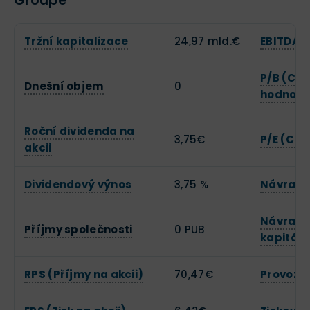
Groupe
Tržní kapitalizace
24,97 mld.€
EBITDA
P/B (Cen
Dnešní objem
0
hodnotě
Roční dividenda na
3,75€
P/E (Cen
akcii
Dividendový výnos
3,75 %
Návratno
Návratno
Příjmy společnosti
0 PUB
kapitálu
RPS (Příjmy na akcii)
70,47€
Provozn