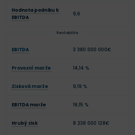
Hodnota podniku k
9,6
EBITDA
Rentabilita
EBITDA
3 380 000 000€
Provozní marže
14,14 %
Zisková marže
9,19 %
EBITDA marže
19,15 %
Hrubý zisk
8 238 000 128€