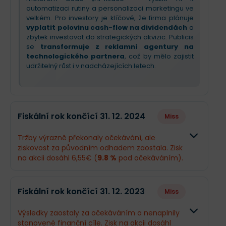
automatizaci rutiny a personalizaci marketingu ve
velkém. Pro investory je klíčové, že firma plánuje
vyplatit polovinu cash-flow na dividendách
a
zbytek investovat do strategických akvizic. Publicis
se
transformuje z reklamní agentury na
technologického partnera
, což by mělo zajistit
udržitelný růst i v nadcházejících letech.
Fiskální rok končící 31. 12. 2024
Miss
Tržby výrazně překonaly očekávání, ale
ziskovost za původním odhadem zaostala. Zisk
na akcii dosáhl 6,55€ (
9.8 %
pod očekáváním).
Odhad
Skutečn
Fiskální rok končící 31. 12. 2023
Miss
Obrat
14,05 mld.€
16,03 mld
Výsledky zaostaly za očekáváním a nenaplnily
stanovené finanční cíle. Zisk na akcii dosáhl