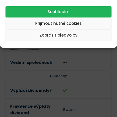
Telekomunikační
Sektor
služby
Souhlasím
Přijmout nutné cookies
Interaktivní média a
Průmysl
služby
Zobrazit předvolby
Zaměstnanci
114 000
Vedení společnosti
--
Dividendy
Vyplácí dividendy?
Frekvence výplaty
Roční
dividend