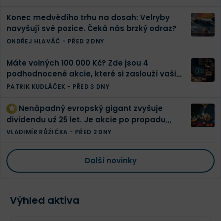
Konec medvědího trhu na dosah: Velryby
navyšují své pozice. Čeká nás brzký odraz?
ONDŘEJ HLAVÁČ
-
PŘED 2 DNY
Máte volných 100 000 Kč? Zde jsou 4
podhodnocené akcie, které si zaslouží vaši
pozornost
PATRIK KUDLÁČEK
-
PŘED 3 DNY
Nenápadný evropský gigant zvyšuje
dividendu už 25 let. Je akcie po propadu
konečně levná?
VLADIMÍR RŮŽIČKA
-
PŘED 2 DNY
Další novinky
Výhled aktiva