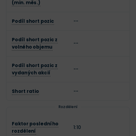
(min. měs.)
Podíl short pozic
--
Podíl short pozic z
--
volného objemu
Podíl short pozic z
--
vydaných akcií
Short ratio
--
Rozdělení
Faktor posledního
1:10
rozdělení