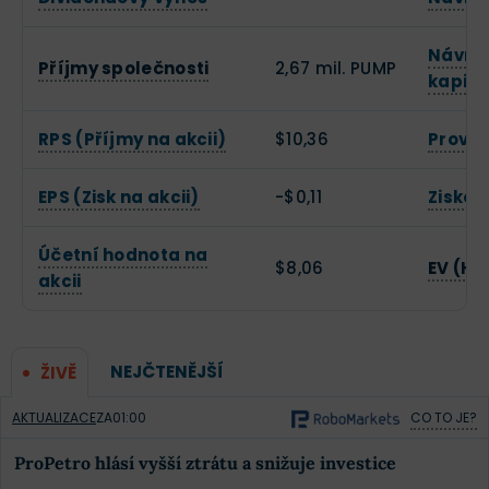
Návrat
Příjmy společnosti
2,67 mil. PUMP
kapitá
RPS (Příjmy na akcii)
$10,36
Provoz
EPS (Zisk na akcii)
-$0,11
Ziskov
Účetní hodnota na
$8,06
EV (Ho
akcii
NEJČTENĚJŠÍ
ŽIVĚ
AKTUALIZACE
ZA
01:00
CO TO JE?
ProPetro hlásí vyšší ztrátu a snižuje investice