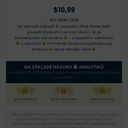
$10,99
AKTUÁLNÍ CENA
Na základě odhadů
analytiků z Wall Street, kteří
poskytli 12měsíční cenové cíle pro
, je
konsenzuální cílová cena
– s nejvyšším odhadem
a nejnižším
. Průměrná cílová cena představuje
změnu o
oproti aktuální ceně
.
NA ZÁKLADĚ NÁZORU
ANALYTIKŮ
Analytici z Wall Street, kteří nedávno vydali doporučení ohledně
akcií PUMP.
XXX
XXX
XXX
NÍZKÝ CENOVÝ CÍL
PRŮM. CÍLOVÁ CENA
VYSOKÝ CENOVÝ CÍL
Váš kapitál může být ohrožen • Uvedená cena a graf jsou
pouze informativní. Negarantujeme žádné výnosy a
informace uvedené na těchto stránkách nepředstavují