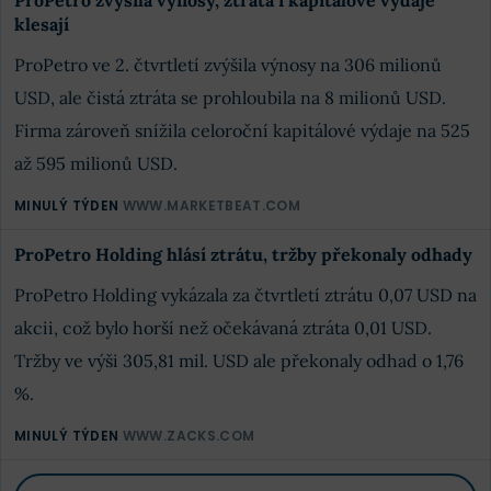
ProPetro zvýšila výnosy, ztráta i kapitálové výdaje
klesají
ProPetro ve 2. čtvrtletí zvýšila výnosy na 306 milionů
USD, ale čistá ztráta se prohloubila na 8 milionů USD.
Firma zároveň snížila celoroční kapitálové výdaje na 525
až 595 milionů USD.
MINULÝ TÝDEN
WWW.MARKETBEAT.COM
ProPetro Holding hlásí ztrátu, tržby překonaly odhady
ProPetro Holding vykázala za čtvrtletí ztrátu 0,07 USD na
akcii, což bylo horší než očekávaná ztráta 0,01 USD.
Tržby ve výši 305,81 mil. USD ale překonaly odhad o 1,76
%.
MINULÝ TÝDEN
WWW.ZACKS.COM