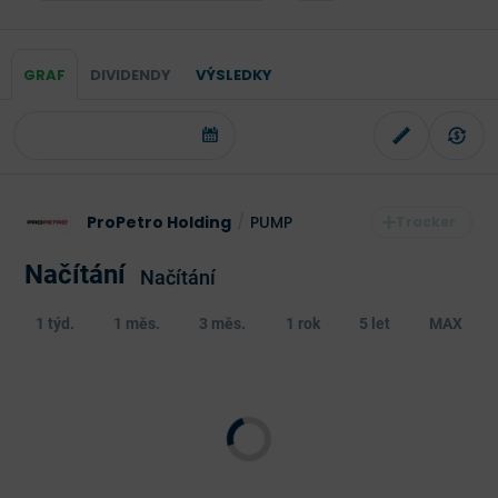
GRAF
DIVIDENDY
VÝSLEDKY
ProPetro Holding
/
PUMP
Načítání
Načítání
1 týd.
1 měs.
3 měs.
1 rok
5 let
MAX