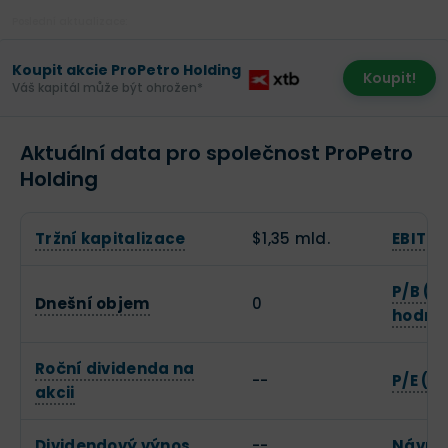
Poslední aktualizace:
Koupit akcie ProPetro Holding
Koupit!
Váš kapitál může být ohrožen*
Aktuální data pro společnost ProPetro
Holding
Tržní kapitalizace
$1,35 mld.
EBITD
P/B (C
Dnešní objem
0
hodno
Roční dividenda na
--
P/E (C
akcii
Dividendový výnos
--
Návrat