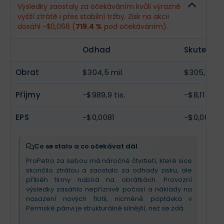
Výsledky zaostaly za očekáváním kvůli výrazně
vyšší ztrátě i přes stabilní tržby. Zisk na akcii
Příjmy
$1,55 mil.
--
dosáhl -$0,066 (
719.4 %
pod očekáváním).
EPS
$0,013
--
Odhad
Skutečno
Obrat
$304,5 mil.
$305,8 mil
Příjmy
-$989,9 tis.
-$8,11 mil.
EPS
-$0,0081
-$0,066
Co se stalo a co očekávat dál
ProPetro za sebou má náročné čtvrtletí, které sice
skončilo ztrátou a zaostalo za odhady zisku, ale
příběh firmy nabírá na obrátkách. Provozní
výsledky zasáhlo nepříznivé počasí a náklady na
nasazení nových flotil, nicméně poptávka v
Permské pánvi je strukturálně silnější, než se zdá.