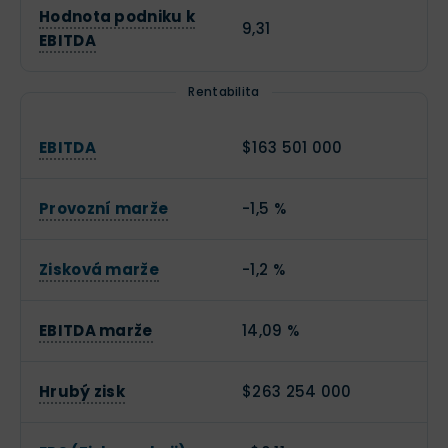
Hodnota podniku k
9,31
EBITDA
Rentabilita
EBITDA
$163 501 000
Provozní marže
-1,5 %
Zisková marže
-1,2 %
EBITDA marže
14,09 %
Hrubý zisk
$263 254 000