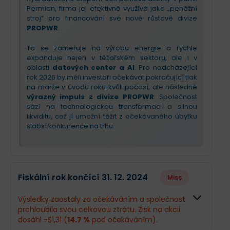
Permian, firma jej efektivně využívá jako „peněžní
stroj“ pro financování své nové růstové divize
PROPWR
.
Ta se zaměřuje na výrobu energie a rychle
expanduje nejen v těžařském sektoru, ale i v
oblasti
datových center a AI
. Pro nadcházející
rok 2026 by měli investoři očekávat pokračující tlak
na marže v úvodu roku kvůli počasí, ale následně
výrazný impuls z divize PROPWR
. Společnost
sází na technologickou transformaci a silnou
likviditu, což jí umožní těžit z očekávaného úbytku
slabší konkurence na trhu.
Fiskální rok končící 31. 12. 2024
Miss
Výsledky zaostaly za očekáváním a společnost
prohloubila svou celkovou ztrátu. Zisk na akcii
dosáhl -$1,31 (
14.7 %
pod očekáváním).