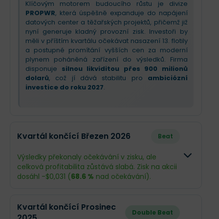
Klíčovým motorem budoucího růstu je divize
PROPWR
, která úspěšně expanduje do napájení
datových center a těžařských projektů, přičemž již
nyní generuje kladný provozní zisk. Investoři by
měli v příštím kvartálu očekávat nasazení 13. flotily
a postupné promítání vyšších cen za moderní
plynem poháněná zařízení do výsledků. Firma
disponuje
silnou likviditou přes 900 milionů
dolarů
, což jí dává stabilitu pro
ambiciózní
investice do roku 2027
.
Kvartál končící Březen 2026
Beat
Výsledky překonaly očekávání v zisku, ale
celková profitabilita zůstává slabá. Zisk na akcii
dosáhl -$0,031 (
68.6 %
nad očekávání).
Odhad
Skutečno
Kvartál končící Prosinec
Double Beat
2025