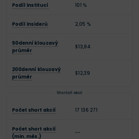
Podíl institucí
101 %
Podíl insiderů
2,05 %
50denní klouzavý
$13,94
průměr
200denní klouzavý
$12,39
průměr
Shortaři akcií
Počet short akcií
17 136 271
Počet short akcií
--
(min. měs.)