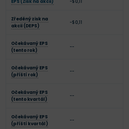
EPS (Zisk na akcii)
-$0,11
Zředěný zisk na
-$0,11
akcii (DEPS)
Očekávaný EPS
--
(tento rok)
Očekávaný EPS
--
(příští rok)
Očekávaný EPS
--
(tento kvartál)
Očekávaný EPS
--
(příští kvartál)