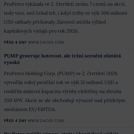
ProPetro vykázala ve 2. čtvrtletí ztrátu 7 centů na akcii,
tedy více, než čekal trh, i když tržby ve výši 306 milionů
USD odhady překonaly. Zároveň snížila výhled
kapitálových výdajů pro rok 2026.
PŘED 4 DNY
WWW.ZACKS.COM
PUMP generuje hotovost, ale tržní ocenění zůstává
vysoké
ProPetro Holding Corp. (PUMP) ve 2. čtvrtletí 2026
vytvořila volný peněžní tok ve výši 51 milionů USD a
rozšířila smluvní kapacitu výroby elektřiny na zhruba
350 MW. Akcie se ale obchodují výrazně nad pětiletým
mediánem EV/EBITDA.
PŘED 4 DNY
WWW.ZACKS.COM