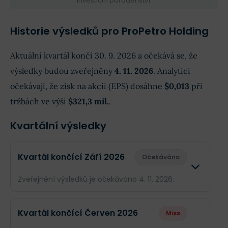
investiční poradenství.
Historie výsledků pro ProPetro Holding
Aktuální kvartál končí 30. 9. 2026 a očekává se, že
výsledky budou zveřejněny
4. 11. 2026
. Analytici
očekávají, že zisk na akcii (EPS) dosáhne
$0,013
při
tržbách ve výši
$321,3 mil.
.
Kvartální výsledky
Kvartál končící Září 2026
Očekáváno
Zveřejnění výsledků je očekáváno 4. 11. 2026.
Odhad
Skutečn
Kvartál končící Červen 2026
Miss
Obrat
$321,3 mil.
--