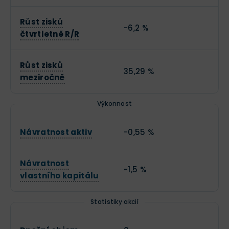
Růst zisků
-6,2 %
čtvrtletně R/R
Růst zisků
35,29 %
meziročně
Výkonnost
Návratnost aktiv
-0,55 %
Návratnost
-1,5 %
vlastního kapitálu
Statistiky akcií