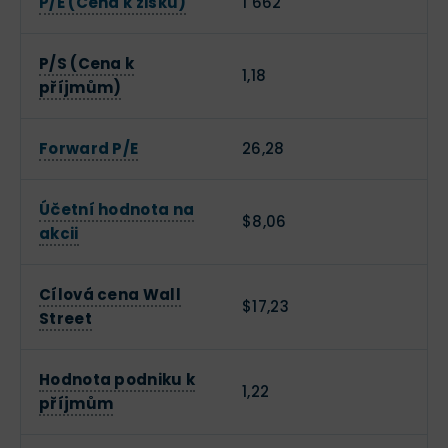
P/E (Cena k zisku)
1 662
P/S (Cena k
1,18
příjmům)
Forward P/E
26,28
Účetní hodnota na
$8,06
akcii
Cílová cena Wall
$17,23
Street
Hodnota podniku k
1,22
příjmům