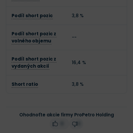
Podíl short pozic
3,8 %
Podíl short pozic z
--
volného objemu
Podíl short pozic z
16,4 %
vydaných akcií
Short ratio
3,8 %
Ohodnoťte akcie firmy ProPetro Holding
0
0