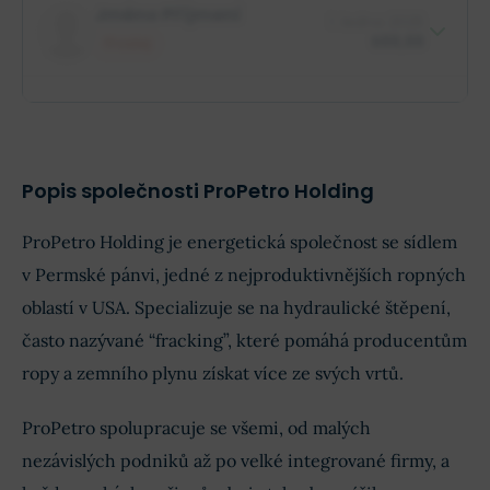
$88,88 mil.
Role insidera
Jméno Příjmení
1. ledna 2025
Jméno společnosti
XX XXX akcií
$88,88
Prodej
$88,88 mil.
Role insidera
Jméno společnosti
XX XXX akcií
Popis společnosti ProPetro Holding
ProPetro Holding je energetická společnost se sídlem
v Permské pánvi, jedné z nejproduktivnějších ropných
oblastí v USA. Specializuje se na hydraulické štěpení,
často nazývané “fracking”, které pomáhá producentům
ropy a zemního plynu získat více ze svých vrtů.
ProPetro spolupracuje se všemi, od malých
nezávislých podniků až po velké integrované firmy, a