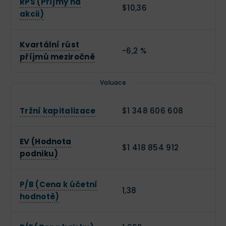
RPS (Příjmy na
$10,36
akcii)
Kvartální růst
-6,2 %
příjmů meziročně
Valuace
Tržní kapitalizace
$1 348 606 608
EV (Hodnota
$1 418 854 912
podniku)
P/B (Cena k účetní
1,38
hodnotě)