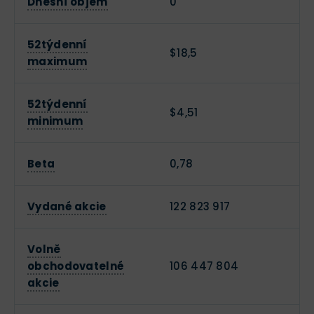
Dnešní objem
0
52týdenní
$18,5
maximum
52týdenní
$4,51
minimum
Beta
0,78
Vydané akcie
122 823 917
Volně
obchodovatelné
106 447 804
akcie