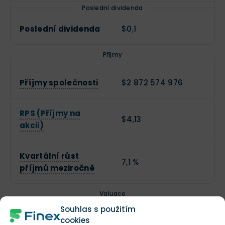
Poslední dividenda
Poslední dividenda
$0,1
Příjmy
Příjmy společnosti
$2 872 574 976
RPS (Příjmy na
$4,13
akcii)
Kvartální růst
7,1 %
příjmů meziročně
Valuace
Souhlas s použitím
cookies
Tržní kapitalizace
$14 905 253 957