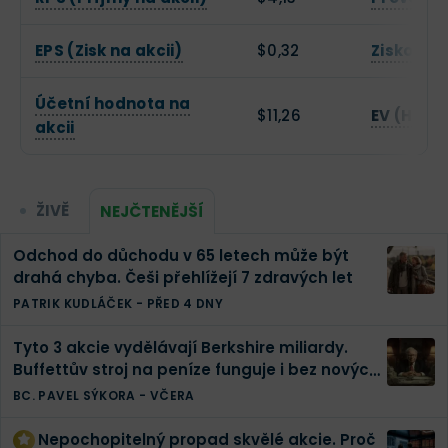
EPS (Zisk na akcii)
$0,32
Zisková 
Účetní hodnota na
$11,26
EV (Hodn
akcii
ŽIVĚ
NEJČTENĚJŠÍ
Odchod do důchodu v 65 letech může být
drahá chyba. Češi přehlížejí 7 zdravých let
PATRIK KUDLÁČEK
-
PŘED 4 DNY
Tyto 3 akcie vydělávají Berkshire miliardy.
Buffettův stroj na peníze funguje i bez nových
investic
BC. PAVEL SÝKORA
-
VČERA
Nepochopitelný propad skvělé akcie. Proč