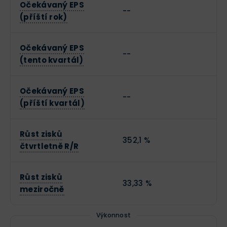
Očekávaný EPS
--
(příští rok)
Očekávaný EPS
--
(tento kvartál)
Očekávaný EPS
--
(příští kvartál)
Růst zisků
352,1 %
čtvrtletně R/R
Růst zisků
33,33 %
meziročně
Výkonnost