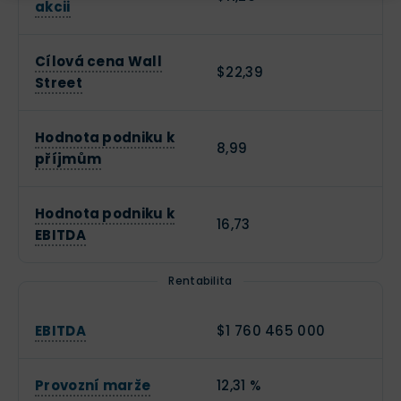
akcii
Cílová cena Wall
$22,39
Street
Hodnota podniku k
8,99
příjmům
Hodnota podniku k
16,73
EBITDA
Rentabilita
EBITDA
$1 760 465 000
Provozní marže
12,31 %