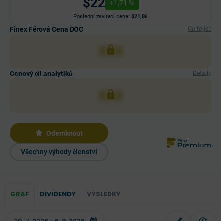
$22
+1,71 %
Poslední zavírací cena:
$21,86
Finex Férová Cena DOC
Co to je?
XXX
Cenový cíl analytiků
Detaily
XXX
Odemknout
Všechny výhody členství
GRAF
DIVIDENDY
VÝSLEDKY