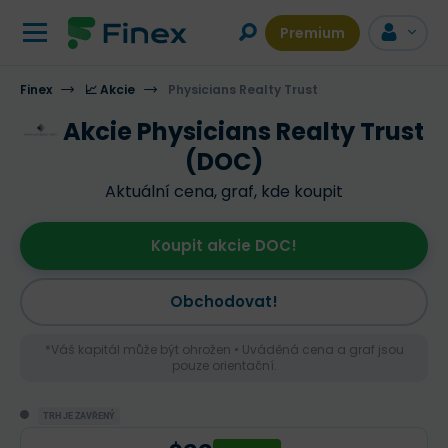
Premium
Finex
📈 Akcie
Physicians Realty Trust
Akcie Physicians Realty Trust
(DOC)
Aktuální cena, graf, kde koupit
Koupit akcie DOC!
Obchodovat!
*Váš kapitál může být ohrožen • Uváděná cena a graf jsou
pouze orientační.
TRH JE ZAVŘENÝ