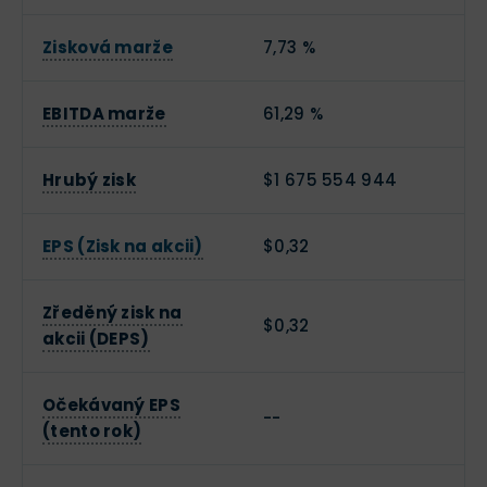
Zisková marže
7,73 %
EBITDA marže
61,29 %
Hrubý zisk
$1 675 554 944
EPS (Zisk na akcii)
$0,32
Zředěný zisk na
$0,32
akcii (DEPS)
Očekávaný EPS
--
(tento rok)