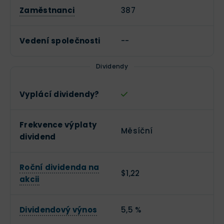
Zaměstnanci
387
Vedení společnosti
--
Dividendy
Vyplácí dividendy?
Frekvence výplaty
Měsíční
dividend
Roční dividenda na
$1,22
akcii
Dividendový výnos
5,5 %