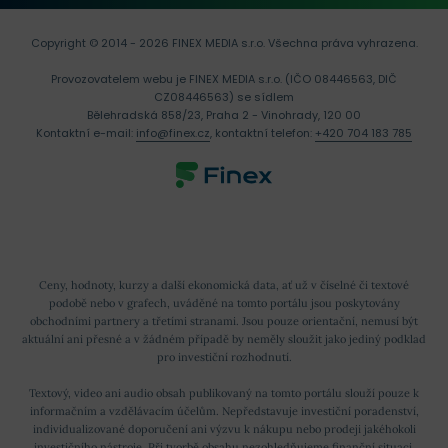
Copyright © 2014 - 2026 FINEX MEDIA s.r.o.
Všechna práva vyhrazena.
Provozovatelem webu je FINEX MEDIA s.r.o. (IČO 08446563, DIČ
CZ08446563) se sídlem
Bělehradská 858/23, Praha 2 - Vinohrady, 120 00
Kontaktní e-mail:
info@finex.cz
, kontaktní telefon:
+420 704 183 785
Ceny, hodnoty, kurzy a další ekonomická data, ať už v číselné či textové
podobě nebo v grafech, uváděné na tomto portálu jsou poskytovány
obchodními partnery a třetími stranami. Jsou pouze orientační, nemusí být
aktuální ani přesné a v žádném případě by neměly sloužit jako jediný podklad
pro investiční rozhodnutí.
Textový, video ani audio obsah publikovaný na tomto portálu slouží pouze k
informačním a vzdělávacím účelům. Nepředstavuje investiční poradenství,
individualizované doporučení ani výzvu k nákupu nebo prodeji jakéhokoli
investičního nástroje. Při tvorbě obsahu nezohledňujeme finanční situaci,