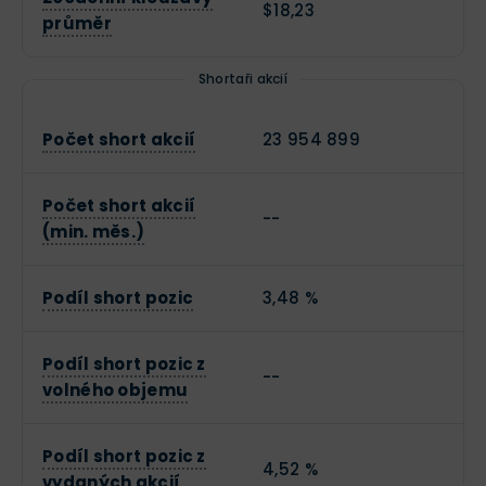
$18,23
průměr
Shortaři akcií
Počet short akcií
23 954 899
Počet short akcií
--
(min. měs.)
Podíl short pozic
3,48 %
Podíl short pozic z
--
volného objemu
Podíl short pozic z
4,52 %
vydaných akcií