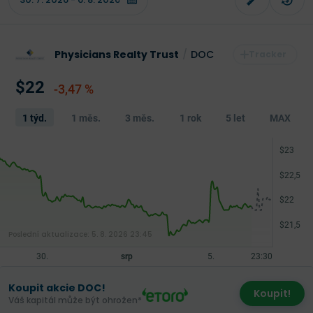
Physicians Realty Trust
/
DOC
$22
-3,47 %
1 týd.
1 měs.
3 měs.
1 rok
5 let
MAX
Poslední aktualizace:
5. 8. 2026 23:45
Koupit akcie DOC!
Koupit!
Váš kapitál může být ohrožen*