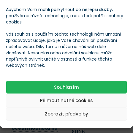
Abychom Vám mohli poskytnout co nejlepší služby,
používáme různé technologie, mezi které patří i soubory
EV (Hodnota
$25 819 541 504
cookies.
podniku)
Váš souhlas s použitím těchto technologií nám umožní
zpracovávat údaje, jako je Vaše chování při používání
P/B (Cena k účetní
1,92
našeho webu. Díky tomu můžeme náš web dále
hodnotě)
zlepšovat. Nesouhlas nebo odvolání souhlasu může
nepříznivě ovlivnit určité vlastnosti a funkce těchto
webových stránek.
P/E (Cena k zisku)
67,63
P/S (Cena k
Souhlasím
5,28
příjmům)
Přijmout nutné cookies
Forward P/E
-144,3
Zobrazit předvolby
Účetní hodnota na
$11,26