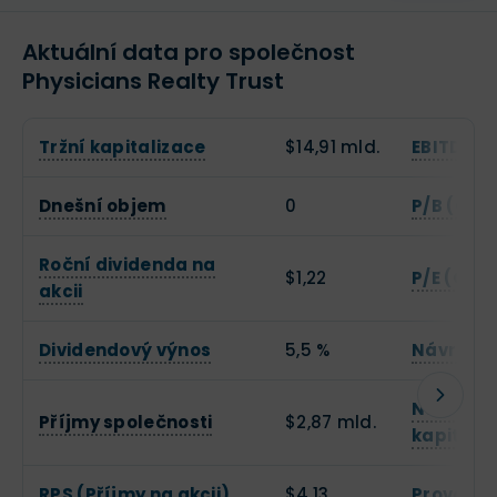
Aktuální data pro společnost
Physicians Realty Trust
Tržní kapitalizace
$14,91 mld.
EBITDA
Dnešní objem
0
P/B (Cen
Roční dividenda na
$1,22
P/E (Cena
akcii
Dividendový výnos
5,5 %
Návratno
Návratno
Příjmy společnosti
$2,87 mld.
kapitálu
RPS (Příjmy na akcii)
$4,13
Provozní