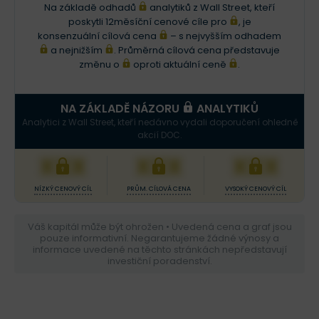
Na základě odhadů
analytiků z Wall Street, kteří
poskytli 12měsíční cenové cíle pro
, je
konsenzuální cílová cena
– s nejvyšším odhadem
a nejnižším
. Průměrná cílová cena představuje
změnu o
oproti aktuální ceně
.
NA ZÁKLADĚ NÁZORU
ANALYTIKŮ
Analytici z Wall Street, kteří nedávno vydali doporučení ohledně
akcií DOC.
XXX
XXX
XXX
NÍZKÝ CENOVÝ CÍL
PRŮM. CÍLOVÁ CENA
VYSOKÝ CENOVÝ CÍL
Váš kapitál může být ohrožen • Uvedená cena a graf jsou
pouze informativní. Negarantujeme žádné výnosy a
informace uvedené na těchto stránkách nepředstavují
investiční poradenství.