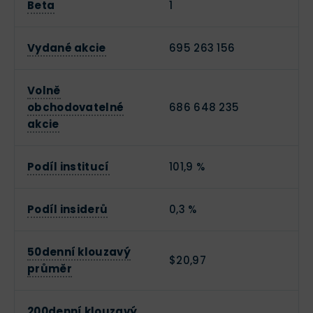
Beta
1
Vydané akcie
695 263 156
Volně
obchodovatelné
686 648 235
akcie
Podíl institucí
101,9 %
Podíl insiderů
0,3 %
50denní klouzavý
$20,97
průměr
200denní klouzavý