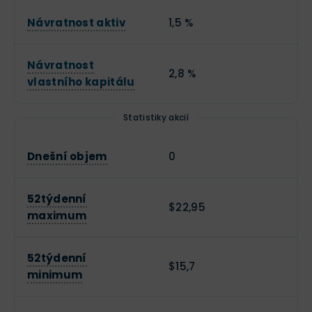
Návratnost aktiv
1,5 %
Návratnost
2,8 %
vlastního kapitálu
Statistiky akcií
Dnešní objem
0
52týdenní
$22,95
maximum
52týdenní
$15,7
minimum