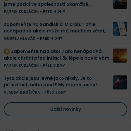
jsme pozici ve společnosti okamžitě
zdvojnásobili | Finex akciové portfolio
PATRIK KUDLÁČEK
-
PŘED 4 DNY
Zapomeňte na Sandisk či Micron. Tahle
nenápadná akcie může mít mnohem větší
potenciál
ONDŘEJ HLAVÁČ
-
PŘED 4 DNY
Zapomeňte na zlato! Tato nenápadná
akcie chrání před inflací 5x lépe a navíc vám
vyplatí tučnou dividendu
PATRIK KUDLÁČEK
-
PŘED 3 DNY
Tyto akcie jsou levné jako nikdy. Je to
příležitost, nebo past? My máme jasno!
VLADIMÍR RŮŽIČKA
-
PŘED 2 DNY
Další novinky