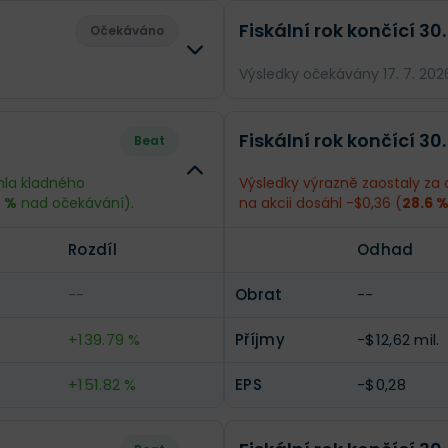
Fiskální rok končící 30.
Očekáváno
Výsledky očekávány 17. 7. 202
Rozdíl
Odhad
Fiskální rok končící 30.
Beat
--
Obrat
$139,6 mil.
hla kladného
Výsledky výrazně zaostaly za 
8 %
nad očekávání).
na akcii dosáhl -$0,36 (
28.6 
--
Příjmy
-$21,65 mil.
Rozdíl
Odhad
--
EPS
-$0,44
--
Obrat
--
+139.79 %
Příjmy
-$12,62 mil.
+151.82 %
EPS
-$0,28