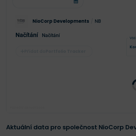
NioCorp Developments
/
NB
Načítání
Načítání
Váš
Ko
Portfolio Tracker
Poslední aktualizace:
Aktuální data pro společnost NioCorp D