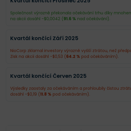
Kvartál končící Prosinec 2025
Společnost výrazně překonala očekávání trhu díky mnohem n
na akcii dosáhl -$0,0042 (
91.6 %
nad očekávání).
Odhad
Skutečnost
Kvartál končící Září 2025
Obrat
--
--
NioCorp zklamal investory výrazně vyšší ztrátou, než před
Zisk na akcii dosáhl -$0,53 (
64.2 %
pod očekáváním).
Příjmy
-$5,84 mil.
-$623 tis.
Odhad
Skutečnost
EPS
-$0,05
-$0,0042
Kvartál končící Červen 2025
Obrat
--
--
Výsledky zaostaly za očekáváním a prohloubily čistou ztrátu 
dosáhl -$0,19 (
11.8 %
pod očekáváním).
Příjmy
-$24,54 mil.
-$39,95 mil.
Odhad
Skutečnost
EPS
-$0,32
-$0,53
Obrat
--
--