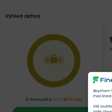
Výhled aktiva
A
XXX
Abychom Vá
mezi které 
Nakoupit
Držet
Prodat
Váš souhla
Vaše chov