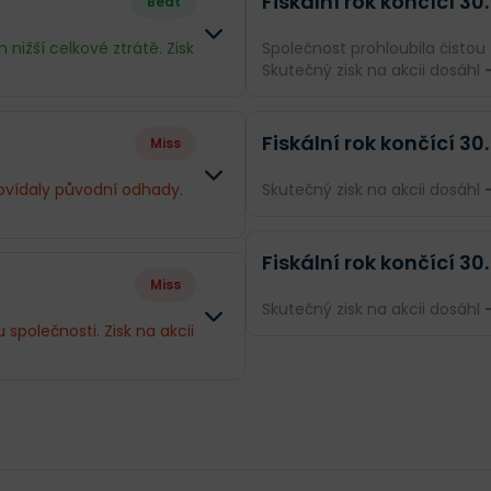
Fiskální rok končící 30.
Beat
ižší celkové ztrátě. Zisk
Společnost prohloubila čistou
Skutečný zisk na akcii dosáhl
Rozdíl
Odhad
Fiskální rok končící 30.
Miss
--
Obrat
--
povídaly původní odhady.
Skutečný zisk na akcii dosáhl
+89.33 %
Příjmy
--
Odhad
Fiskální rok končící 30.
Rozdíl
+91.6 %
EPS
--
Miss
Obrat
--
Skutečný zisk na akcii dosáhl
--
společnosti. Zisk na akcii
Příjmy
--
Odhad
-62.78 %
EPS
--
Rozdíl
Obrat
--
-64.24 %
--
Příjmy
--