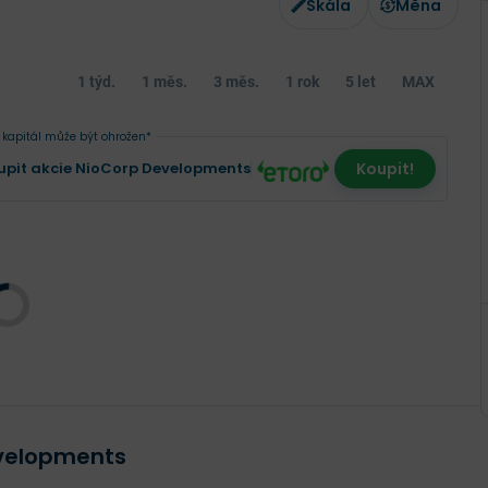
Škála
Měna
1 týd.
1 měs.
3 měs.
1 rok
5 let
MAX
 kapitál může být ohrožen*
upit akcie NioCorp Developments
Koupit!
evelopments