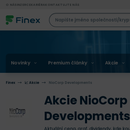
O NÁS
INZERCE
KARIÉRA
KONTAKTUJTE NÁS
Novinky
Premium články
Akcie
Finex
📈 Akcie
NioCorp Developments
Akcie NioCorp
Developments
Aktuální cena, graf, dividendy, kde ko