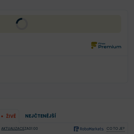
NEJČTENĚJŠÍ
ŽIVĚ
AKTUALIZACE
ZA
01:00
CO TO JE?