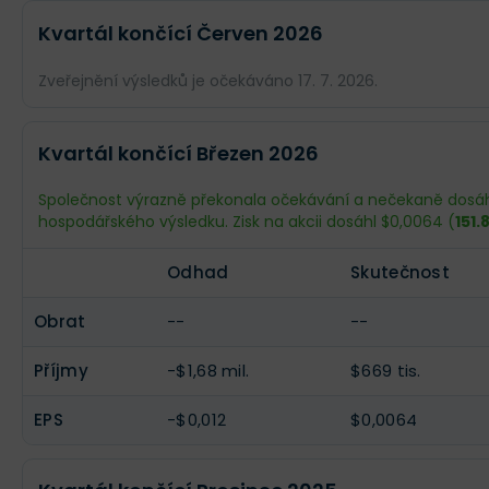
Kvartál končící Červen 2026
Zveřejnění výsledků je očekáváno 17. 7. 2026.
Odhad
Skutečnost
Kvartál končící Březen 2026
Obrat
--
--
Společnost výrazně překonala očekávání a nečekaně dosá
hospodářského výsledku. Zisk na akcii dosáhl $0,0064 (
151.
Příjmy
-$4,08 mil.
--
Odhad
Skutečnost
EPS
-$0,03
--
Obrat
--
--
Příjmy
-$1,68 mil.
$669 tis.
EPS
-$0,012
$0,0064