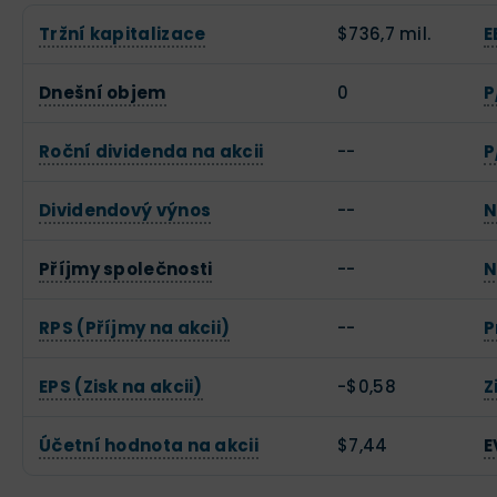
Tržní kapitalizace
$736,7 mil.
E
Dnešní objem
0
P
Roční dividenda na akcii
--
P
Dividendový výnos
--
N
Příjmy společnosti
--
N
RPS (Příjmy na akcii)
--
P
EPS (Zisk na akcii)
-$0,58
Z
Účetní hodnota na akcii
$7,44
E