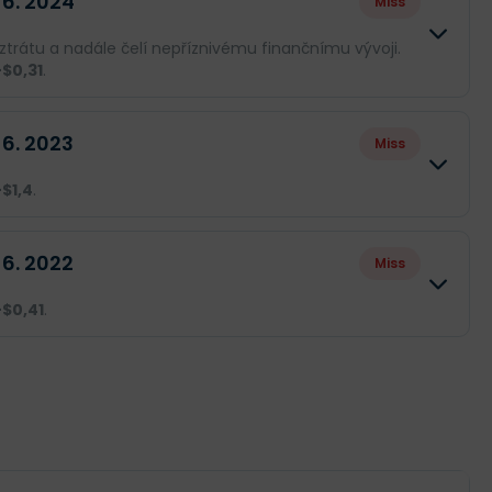
 6. 2024
Miss
 ztrátu a nadále čelí nepříznivému finančnímu vývoji.
-$0,31
.
Skutečnost
Rozdíl
 6. 2023
Miss
--
--
-$1,4
.
-$11,44 mil.
--
Skutečnost
Rozdíl
 6. 2022
Miss
-$0,31
--
--
--
-$0,41
.
-$40,08 mil.
--
Skutečnost
Rozdíl
-$1,4
--
--
--
-$10,89 mil.
--