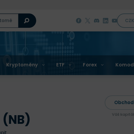
CZ
Kryptoměny
ETF
Forex
Komod
Obchod
 (NB)
Váš kapitá
upit