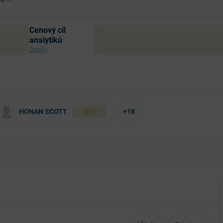
Cenový cíl
analytiků
Detaily
HONAN SCOTT
+18
XXX