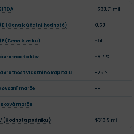
BITDA
-$33,71 mil.
/B (Cena k účetní hodnotě)
0,68
/E (Cena k zisku)
-14
ávratnost aktiv
-8,7 %
ávratnost vlastního kapitálu
-25 %
rovozní marže
--
isková marže
--
V (Hodnota podniku)
$316,9 mil.