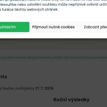
 Nesouhlas nebo odvolání souhlasu může nepříznivě ovlivnit urči
Srpen 2025
 a funkce těchto webových stránek.
XX
XXX
ouhlasím
Přijmout nutné cookies
Zobrazit př
OVÝ CÍL
PRŮM. CÍLOVÁ CENA
pouze informativní. Negarantujeme žádné výnosy a informace uvedené 
nts
dky budou zveřejněny
17. 7. 2026
.
Roční výsledky