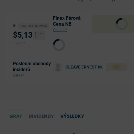
Finex Férová
Cena NB
STAV TRHU NEZNÁMÝ
Co to je?
$5,13
+0,79
%
107,9 Kč
Poslední obchody
CLEAVE ERNEST M.
XXX
insiderů
Detaily
GRAF
DIVIDENDY
VÝSLEDKY