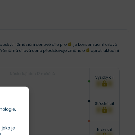
í poskytli 12měsíční cenové cíle pro
, je konsenzuální cílová
 Průměrná cílová cena představuje změnu o
oproti aktuální
Následujících 12 měsíců
Vysoký cíl
XXX
Střední cíl
XXX
nologie,
jako je
Nízký cíl
e