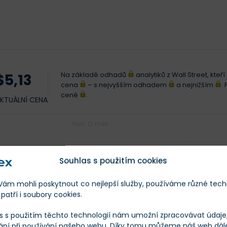
Na základě odhadů
analytiků z Wall Street, kteř
$5,13
cena
– s nejvyšším odhadem
a nejnižším
.
ceně
.
KTUÁLNÍ CENA
Posl. 12 měs.
Souhlas s použitím cookies
m mohli poskytnout co nejlepší služby, používáme různé tech
patří i soubory cookies.
s s použitím těchto technologií nám umožní zpracovávat údaje, 
ání při používání našeho webu. Díky tomu můžeme náš web dál