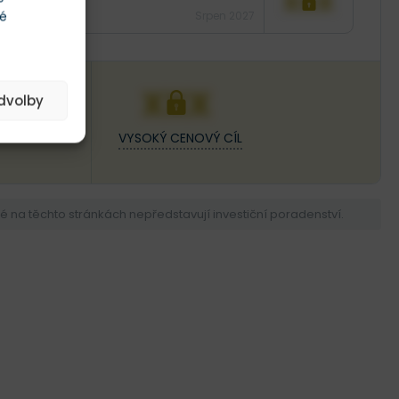
XXX
té
Srpen 2027
XXX
edvolby
VYSOKÝ CENOVÝ CÍL
na těchto stránkách nepředstavují investiční poradenství.