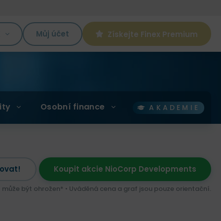
K
Můj účet
Získejte Finex Premium
ity
Osobní finance
AKADEMIE
ovat!
Koupit akcie NioCorp Developments
l může být ohrožen* • Uváděná cena a graf jsou pouze orientační.