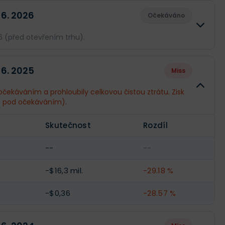
 6. 2026
Očekáváno
6 (před otevřením trhu).
Skutečnost
Rozdíl
 6. 2025
Miss
--
--
očekáváním a prohloubily celkovou čistou ztrátu. Zisk
%
pod očekáváním).
--
--
Skutečnost
Rozdíl
--
--
--
--
-$16,3 mil.
-29.18 %
-$0,36
-28.57 %