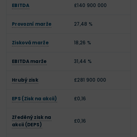
EBITDA
£140 900 000
Provozní marže
27,48 %
Zisková marže
18,26 %
EBITDA marže
31,44 %
Hrubý zisk
£281 900 000
EPS (Zisk na akcii)
£0,16
Zředěný zisk na
£0,16
akcii (DEPS)