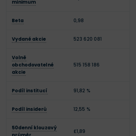
minimum
Beta
0,98
Vydané akcie
523 620 081
Volně
obchodovatelné
515 158 186
akcie
Podíl institucí
91,82 %
Podíl insiderů
12,55 %
50denní klouzavý
£1,89
průměr