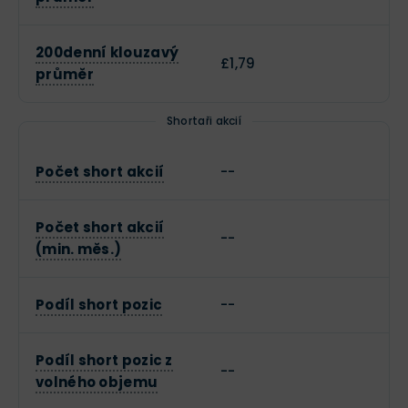
200denní klouzavý
£1,79
průměr
Shortaři akcií
Počet short akcií
--
Počet short akcií
--
(min. měs.)
Podíl short pozic
--
Podíl short pozic z
--
volného objemu