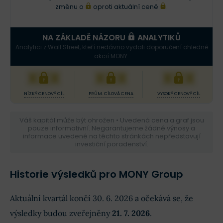
změnu o
oproti aktuální ceně
.
NA ZÁKLADĚ NÁZORU
ANALYTIKŮ
Analytici z Wall Street, kteří nedávno vydali doporučení ohledně
akcií MONY.
XXX
XXX
XXX
NÍZKÝ CENOVÝ CÍL
PRŮM. CÍLOVÁ CENA
VYSOKÝ CENOVÝ CÍL
Váš kapitál může být ohrožen • Uvedená cena a graf jsou
pouze informativní. Negarantujeme žádné výnosy a
informace uvedené na těchto stránkách nepředstavují
investiční poradenství.
Historie výsledků pro MONY Group
Aktuální kvartál končí 30. 6. 2026 a očekává se, že
výsledky budou zveřejněny
21. 7. 2026
.