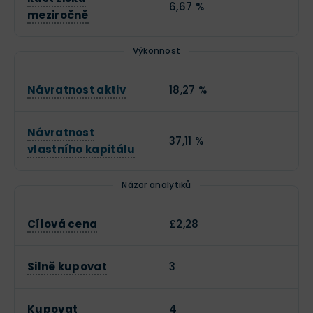
6,67 %
meziročně
Výkonnost
Návratnost aktiv
18,27 %
Návratnost
37,11 %
vlastního kapitálu
Názor analytiků
Cílová cena
£2,28
Silně kupovat
3
Kupovat
4