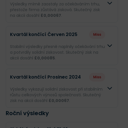
Výsledky mírně zaostaly za očekáváním trhu,
přestože firma zůstává zisková. Skutečný zisk
na akcii dosáhl
£0,00067
.
Odhad
Skutečnos
Kvartál končící Červen 2025
Miss
Obrat
£2,21 mil.
£2,21 mil.
Stabilní výsledky přesně naplnily očekávání trhu
a potvrdily solidní ziskovost. Skutečný zisk na
Příjmy
--
£353 tis.
akcii dosáhl
£0,00085
.
EPS
--
£0,00067
Odhad
Skutečno
Kvartál končící Prosinec 2024
Miss
Obrat
£2,25 mil.
£2,25 mil.
Výsledky vykazují solidní ziskovost při stabilním
růstu celkových výnosů společnosti. Skutečný
Příjmy
--
£459 tis.
zisk na akcii dosáhl
£0,00067
.
EPS
--
£0,00085
Roční výsledky
Odhad
Skutečnost
Obrat
--
£2,16 mil.