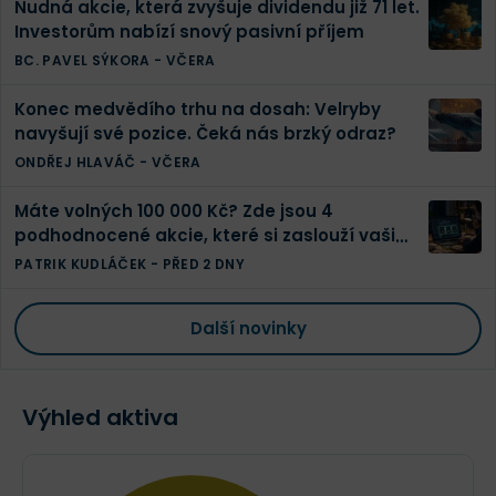
Nudná akcie, která zvyšuje dividendu již 71 let.
Investorům nabízí snový pasivní příjem
BC. PAVEL SÝKORA
-
VČERA
Konec medvědího trhu na dosah: Velryby
navyšují své pozice. Čeká nás brzký odraz?
ONDŘEJ HLAVÁČ
-
VČERA
Máte volných 100 000 Kč? Zde jsou 4
podhodnocené akcie, které si zaslouží vaši
pozornost
PATRIK KUDLÁČEK
-
PŘED 2 DNY
Další novinky
Výhled aktiva