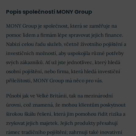
Obrat
£3,89 mil.
£3,88 mil.
Popis společnosti MONY Group
Příjmy
£760 tis.
£683 tis.
MONY Group je společnost, která se zaměřuje na
EPS
£0,0014
£0,0013
pomoc lidem a firmám lépe spravovat jejich finance.
Nabízí celou řadu služeb, včetně životního pojištění a
investičních možností, aby uspokojila různé potřeby
svých zákazníků. Ať už jste jednotlivec, který hledá
osobní pojištění, nebo firma, která hledá investiční
příležitosti, MONY Group má něco pro vás.
Působí jak ve Velké Británii, tak na mezinárodní
úrovni, což znamená, že mohou klientům poskytnout
širokou škálu řešení, která jim pomohou řídit rizika a
zvyšovat jejich majetek. Jejich produkty přesahují
rámec tradičního pojištění; zahrnují také inovativní