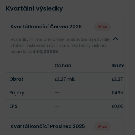
Kvartální výsledky
Kvartál končící Červen 2026
Miss
Výsledky mírně překonaly očekávání a potvrdily
stabilní ziskovost i růst tržeb. Skutečný zisk na
akcii dosáhl
£0,00089
.
Odhad
Skutečno
Obrat
£2,27 mil.
£2,27 mil.
Příjmy
--
£465 tis.
EPS
--
£0,00089
Kvartál končící Prosinec 2025
Miss