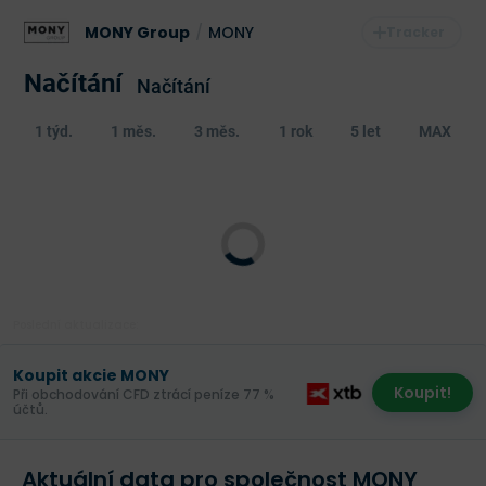
MONY Group
/
MONY
Načítání
Načítání
1 týd.
1 měs.
3 měs.
1 rok
5 let
MAX
Poslední aktualizace:
Koupit akcie MONY
Koupit!
Při obchodování CFD ztrácí peníze 77 %
účtů.
Aktuální data pro společnost MONY