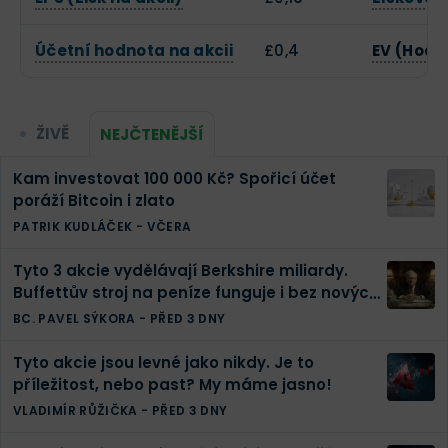
Účetní hodnota na akcii
£0,4
EV (Hodn
ŽIVĚ
NEJČTENĚJŠÍ
Kam investovat 100 000 Kč? Spořicí účet
poráží Bitcoin i zlato
PATRIK KUDLÁČEK
-
VČERA
Tyto 3 akcie vydělávají Berkshire miliardy.
Buffettův stroj na peníze funguje i bez nových
investic
BC. PAVEL SÝKORA
-
PŘED 3 DNY
Tyto akcie jsou levné jako nikdy. Je to
příležitost, nebo past? My máme jasno!
VLADIMÍR RŮŽIČKA
-
PŘED 3 DNY