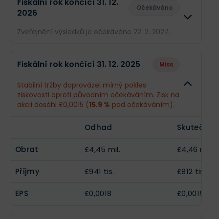
Fiskální rok končící 31. 12.
Očekáváno
2026
Příjmy
--
£364 tis.
Zveřejnění výsledků je očekáváno 22. 2. 2027.
EPS
--
£0,00067
Odhad
Skutečn
Fiskální rok končící 31. 12. 2025
Miss
Obrat
£4,51 mil.
--
Stabilní tržby doprovázel mírný pokles
ziskovosti oproti původním očekáváním. Zisk na
Příjmy
£964,2 tis.
--
akcii dosáhl £0,0015 (
15.9 %
pod očekáváním).
EPS
£0,0019
--
Odhad
Skutečnos
Obrat
£4,45 mil.
£4,46 mil.
Příjmy
£941 tis.
£812 tis.
EPS
£0,0018
£0,0015