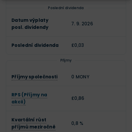
Poslední dividenda
Datum výplaty
7. 9. 2026
posl. dividendy
Poslední dividenda
£0,03
Příjmy
Příjmy společnosti
0 MONY
RPS (Příjmy na
£0,86
akcii)
Kvartální růst
0,8 %
příjmů meziročně