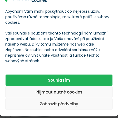
cookies
Zaměstnanci
695
Abychom Vám mohli poskytnout co nejlepší služby,
používáme různé technologie, mezi které patří i soubory
cookies.
Vedení společnosti
--
Váš souhlas s použitím těchto technologií nám umožní
Dividendy
zpracovávat údaje, jako je Vaše chování při používání
našeho webu. Díky tomu můžeme náš web dále
zlepšovat. Nesouhlas nebo odvolání souhlasu může
Vyplácí dividendy?
nepříznivě ovlivnit určité vlastnosti a funkce těchto
webových stránek.
Frekvence výplaty
Půlroční
dividend
Souhlasím
Roční dividenda na
Přijmout nutné cookies
£0,13
akcii
Zobrazit předvolby
Dividendový výnos
6,15 %