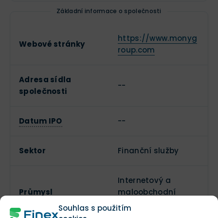
Základní informace o společnosti
https://www.monyg
Webové stránky
roup.com
Adresa sídla
--
společnosti
Datum IPO
--
Sektor
Finanční služby
Internetový a
Průmysl
maloobchodní
přímý prodej
Souhlas s použitím