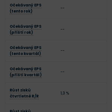
Očekávaný EPS
--
(tento rok)
Očekávaný EPS
--
(příští rok)
Očekávaný EPS
--
(tento kvartál)
Očekávaný EPS
--
(příští kvartál)
Růst zisků
1,3 %
čtvrtletně R/R
Růst zisků