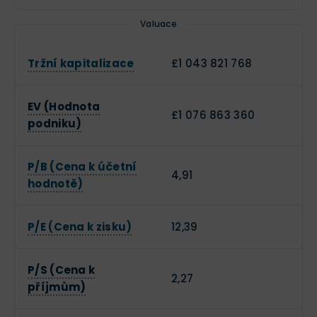
Valuace
Tržní kapitalizace
£1 043 821 768
EV (Hodnota
£1 076 863 360
podniku)
P/B (Cena k účetní
4,91
hodnotě)
P/E (Cena k zisku)
12,39
P/S (Cena k
2,27
příjmům)