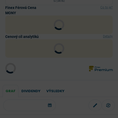
57,04 Kč
Finex Férová Cena
Co to je?
MONY
Cenový cíl analytiků
Detaily
GRAF
DIVIDENDY
VÝSLEDKY