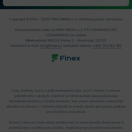
Copyright © 2014 - 2026 FINEX MEDIA s.r.o.
Všechna práva vyhrazena.
Provozovatelem webu je FINEX MEDIA s.r.o. (IČO 08446563, DIČ
CZ08446563) se sídlem
Bělehradská 858/23, Praha 2 - Vinohrady, 120 00
Kontaktní e-mail:
info@finex.cz
, kontaktní telefon:
+420 704 183 785
Ceny, hodnoty, kurzy a další ekonomická data, ať už v číselné či textové
podobě nebo v grafech, uváděné na tomto portálu jsou poskytovány
obchodními partnery a třetími stranami. Jsou pouze orientační, nemusí být
aktuální ani přesné a v žádném případě by neměly sloužit jako jediný podklad
pro investiční rozhodnutí.
Textový, video ani audio obsah publikovaný na tomto portálu slouží pouze k
informačním a vzdělávacím účelům. Nepředstavuje investiční poradenství,