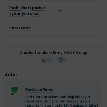
Podíl short pozic z
--
vydaných akcií
Short ratio
--
Ohodnoťte akcie firmy MONY Group
0
0
Autor
Redakce Finex
Pod tímto profilem publikují články a
recenze autoři stránek Finex.cz a další
redaktoři nebo hosté, kteří nejsou stálými