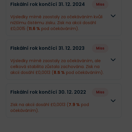
Fiskální rok končící 31. 12. 2024
Miss
Výsledky mírně zaostaly za očekáváním kvůli
nižšímu čistému zisku. Zisk na akcii dosáhl
£0,0015 (
11.6 %
pod očekáváním).
Odhad
Skutečnos
Fiskální rok končící 31. 12. 2023
Miss
Obrat
£4,4 mil.
£4,39 mil.
Výsledky mírně zaostaly za očekáváním, ale
celková stabilita zůstala zachována. Zisk na
Příjmy
£901,2 tis.
£806 tis.
akcii dosáhl £0,0013 (
8.5 %
pod očekáváním).
EPS
£0,0017
£0,0015
Odhad
Skutečnos
Fiskální rok končící 30. 12. 2022
Miss
Obrat
£4,42 mil.
£4,32 mil.
Zisk na akcii dosáhl £0,0013 (
7.9 %
pod
očekáváním).
Příjmy
£762 tis.
£727 tis.
Odhad
Skutečnos
EPS
£0,0014
£0,0013