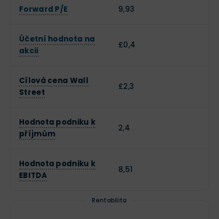
Forward P/E
9,93
Účetní hodnota na
£0,4
akcii
Cílová cena Wall
£2,3
Street
Hodnota podniku k
2,4
příjmům
Hodnota podniku k
8,51
EBITDA
Rentabilita