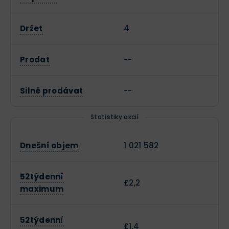
Držet
4
Prodat
--
Silně prodávat
--
Statistiky akcií
Dnešní objem
1 021 582
52týdenní
£2,2
maximum
52týdenní
£1,4