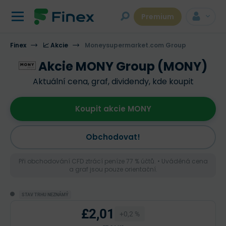
Premium
Finex
📈 Akcie
Moneysupermarket.com Group
Akcie MONY Group (MONY)
Aktuální cena, graf, dividendy, kde koupit
Koupit akcie MONY
Obchodovat!
Při obchodování CFD ztrácí peníze 77 % účtů. • Uváděná cena
a graf jsou pouze orientační.
STAV TRHU NEZNÁMÝ
£2,01
+0,2 %