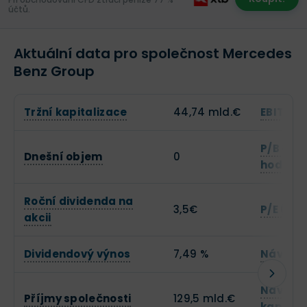
účtů.
Aktuální data pro společnost Mercedes
Benz Group
Tržní kapitalizace
44,74 mld.€
EBITDA
P/B (Ce
Dnešní objem
0
hodnot
Roční dividenda na
3,5€
P/E (Cen
akcii
Dividendový výnos
7,49 %
Návratn
Návratn
Příjmy společnosti
129,5 mld.€
kapitál