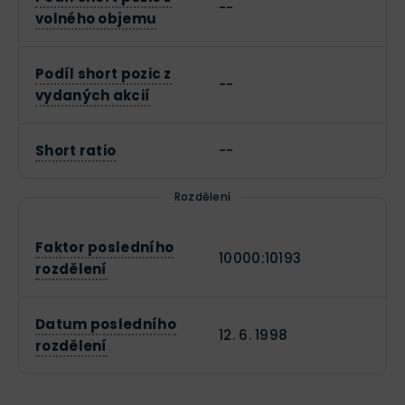
--
volného objemu
Podíl short pozic z
--
vydaných akcií
Short ratio
--
Rozdělení
Faktor posledního
10000:10193
rozdělení
Datum posledního
12. 6. 1998
rozdělení