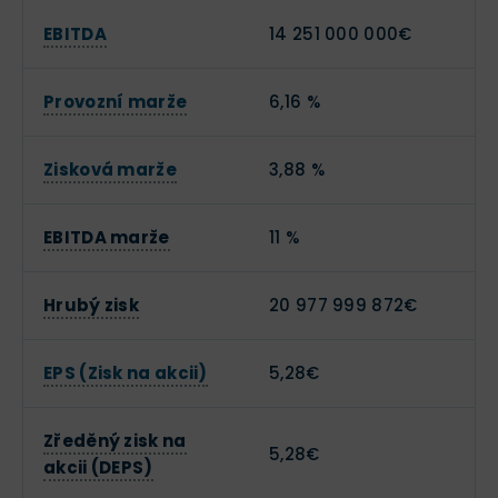
EBITDA
14 251 000 000€
Provozní marže
6,16 %
Zisková marže
3,88 %
EBITDA marže
11 %
Hrubý zisk
20 977 999 872€
EPS (Zisk na akcii)
5,28€
Zředěný zisk na
5,28€
akcii (DEPS)