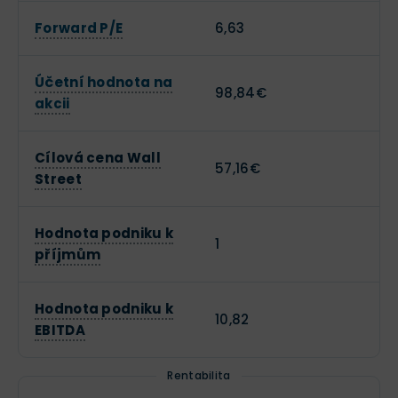
Forward P/E
6,63
Účetní hodnota na
98,84€
akcii
Cílová cena Wall
57,16€
Street
Hodnota podniku k
1
příjmům
Hodnota podniku k
10,82
EBITDA
Rentabilita