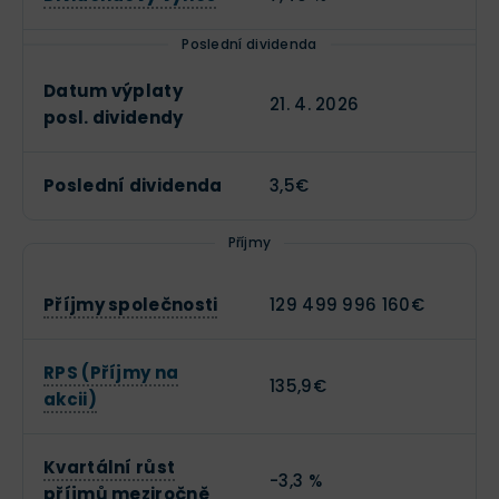
Poslední dividenda
Datum výplaty
21. 4. 2026
posl. dividendy
Poslední dividenda
3,5€
Příjmy
Příjmy společnosti
129 499 996 160€
RPS (Příjmy na
135,9€
akcii)
Kvartální růst
-3,3 %
příjmů meziročně