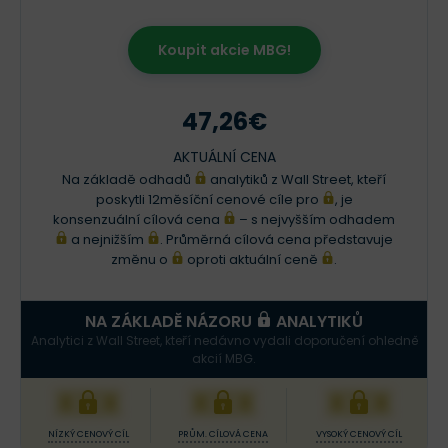
Koupit akcie MBG!
47,26€
AKTUÁLNÍ CENA
Na základě odhadů
analytiků z Wall Street, kteří
poskytli 12měsíční cenové cíle pro
, je
konsenzuální cílová cena
– s nejvyšším odhadem
a nejnižším
. Průměrná cílová cena představuje
změnu o
oproti aktuální ceně
.
NA ZÁKLADĚ NÁZORU
ANALYTIKŮ
Analytici z Wall Street, kteří nedávno vydali doporučení ohledně
akcií MBG.
XXX
XXX
XXX
NÍZKÝ CENOVÝ CÍL
PRŮM. CÍLOVÁ CENA
VYSOKÝ CENOVÝ CÍL