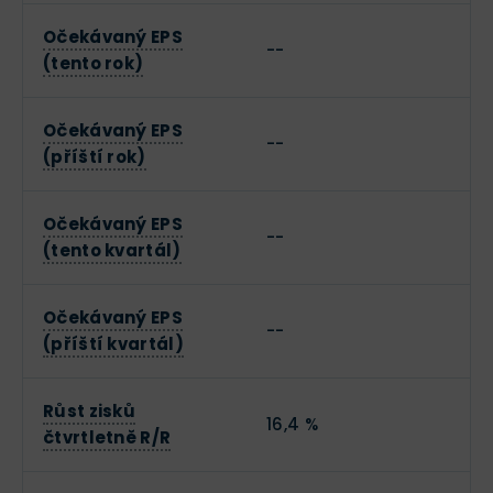
Očekávaný EPS
--
(tento rok)
Očekávaný EPS
--
(příští rok)
Očekávaný EPS
--
(tento kvartál)
Očekávaný EPS
--
(příští kvartál)
Růst zisků
16,4 %
čtvrtletně R/R