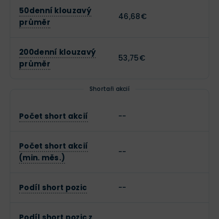
50denní klouzavý
46,68€
průměr
200denní klouzavý
53,75€
průměr
Shortaři akcií
Počet short akcií
--
Počet short akcií
--
(min. měs.)
Podíl short pozic
--
Podíl short pozic z