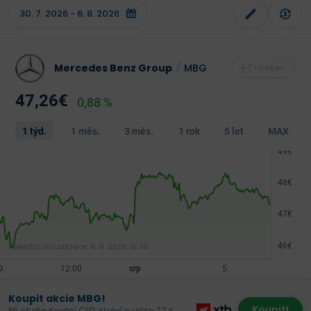
Mercedes Benz Group
/
MBG
47,26€
0,88 %
1 týd.
1 měs.
3 měs.
1 rok
5 let
MAX
Poslední aktualizace:
5. 8. 2026 15:30
Koupit akcie MBG!
Koupit!
Při obchodování CFD ztrácí peníze 77 %