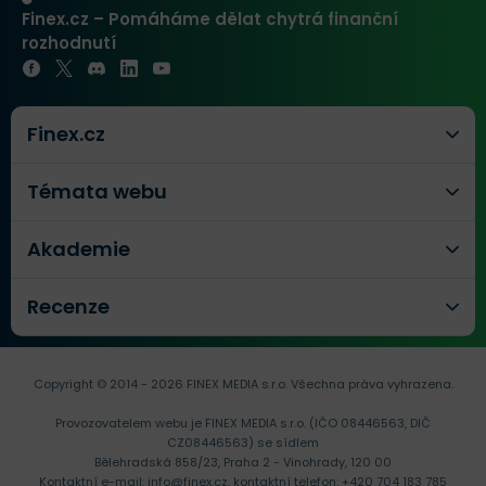
Finex.cz – Pomáháme dělat chytrá finanční
rozhodnutí
Finex.cz
Témata webu
Akademie
Recenze
Copyright © 2014 - 2026 FINEX MEDIA s.r.o.
Všechna práva vyhrazena.
Provozovatelem webu je FINEX MEDIA s.r.o. (IČO 08446563, DIČ
CZ08446563) se sídlem
Bělehradská 858/23, Praha 2 - Vinohrady, 120 00
Kontaktní e-mail:
info@finex.cz
, kontaktní telefon:
+420 704 183 785