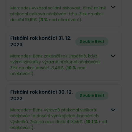
Mercedes vykázal solidní ziskovost, čímž mírně
překonal celková očekávání trhu. Zisk na akcii
dosáhl 10,19€ (
3 %
nad očekávání).
Odhad
Skutečn
Fiskální rok končící 31. 12.
Double Beat
2023
Obrat
146,1 mld.€
145,6 ml
Mercedes-Benz zakončil rok úspěšně, když
Příjmy
10,02 mld.€
10,21 mld
svými výsledky výrazně překonal očekávání.
Zisk na akcii dosáhl 13,46€ (
10 %
nad
EPS
9,89€
10,19€
očekávání).
Odhad
Skutečn
Fiskální rok končící 30. 12.
Co se stalo a co očekávat dál
Double Beat
2022
Obrat
150,1 mld.€
152,4 ml
Mercedes-Benz má za sebou rok 2024 definovaný
„odolností v bouři“. Navzdory slabší poptávce v
Mercedes-Benz výrazně překonal veškerá
Číně a makroekonomickým výzvám firma
Příjmy
12,74 mld.€
14,26 ml
očekávání a dosáhl vynikajících finančních
překonala očekávání v zisku (
EPS 10,19 EUR
) a
výsledků. Zisk na akcii dosáhl 13,55€ (
10.1 %
nad
vygenerovala silné cash flow, což umožnilo štědré
EPS
12,24€
13,46€
očekávání).
odměny akcionářům.