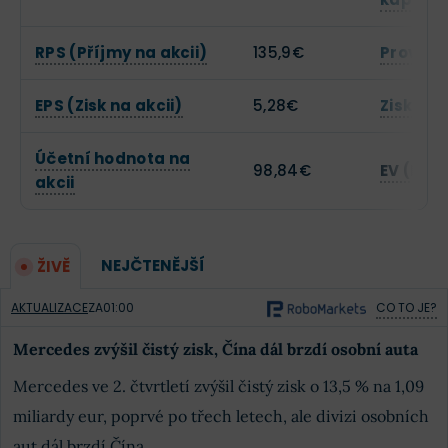
RPS (Příjmy na akcii)
135,9€
Provozn
EPS (Zisk na akcii)
5,28€
Zisková
Účetní hodnota na
98,84€
EV (Hod
akcii
NEJČTENĚJŠÍ
ŽIVĚ
AKTUALIZACE
ZA
01:00
CO TO JE?
Mercedes zvýšil čistý zisk, Čína dál brzdí osobní auta
Mercedes ve 2. čtvrtletí zvýšil čistý zisk o 13,5 % na 1,09
miliardy eur, poprvé po třech letech, ale divizi osobních
aut dál brzdí Čína.