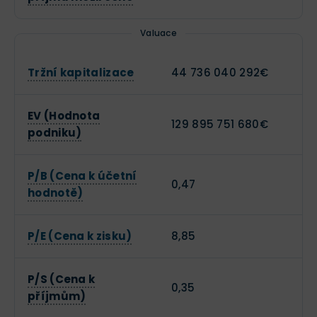
Valuace
Tržní kapitalizace
44 736 040 292€
EV (Hodnota
129 895 751 680€
podniku)
P/B (Cena k účetní
0,47
hodnotě)
P/E (Cena k zisku)
8,85
P/S (Cena k
0,35
příjmům)