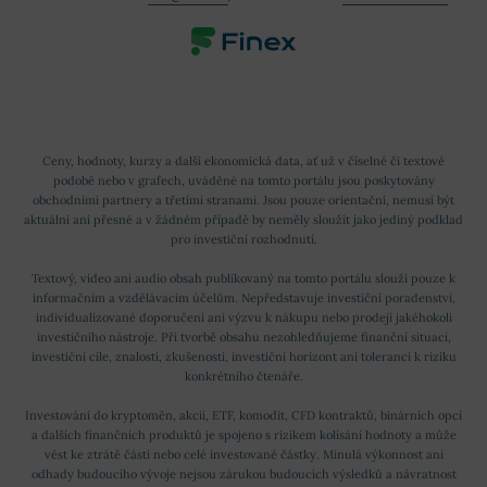
Ceny, hodnoty, kurzy a další ekonomická data, ať už v číselné či textové
podobě nebo v grafech, uváděné na tomto portálu jsou poskytovány
obchodními partnery a třetími stranami. Jsou pouze orientační, nemusí být
aktuální ani přesné a v žádném případě by neměly sloužit jako jediný podklad
pro investiční rozhodnutí.
Textový, video ani audio obsah publikovaný na tomto portálu slouží pouze k
informačním a vzdělávacím účelům. Nepředstavuje investiční poradenství,
individualizované doporučení ani výzvu k nákupu nebo prodeji jakéhokoli
investičního nástroje. Při tvorbě obsahu nezohledňujeme finanční situaci,
investiční cíle, znalosti, zkušenosti, investiční horizont ani toleranci k riziku
konkrétního čtenáře.
Investování do kryptoměn, akcií, ETF, komodit, CFD kontraktů, binárních opcí
a dalších finančních produktů je spojeno s rizikem kolísání hodnoty a může
vést ke ztrátě části nebo celé investované částky. Minulá výkonnost ani
odhady budoucího vývoje nejsou zárukou budoucích výsledků a návratnost