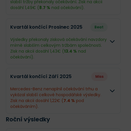
slabší tržby překonaly očekávání. Zisk na akcii
dosáhl 1,49€ (
8.7 %
nad očekávání).
Odhad
Skutečn
Kvartál končící Prosinec 2025
Beat
Obrat
31,87 mld.€
31,6 mld
Výsledky překonaly zisková očekávání navzdory
mírně slabším celkovým tržbám společnosti.
Příjmy
1,31 mld.€
1,42 mld
Zisk na akcii dosáhl 1,43€ (
13.4 %
nad
očekávání).
EPS
1,37€
1,49€
Odhad
Skutečn
Kvartál končící Září 2025
Miss
Obrat
34,79 mld.€
33,69 ml
Mercedes-Benz nenaplnil očekávání trhu a
vykázal slabší celkové hospodářské výsledky.
Příjmy
1,21 mld.€
1,38 mld.
Zisk na akcii dosáhl 1,22€ (
7.4 %
pod
očekáváním).
EPS
1,26€
1,43€
Roční výsledky
Odhad
Skutečn
Co se stalo a co očekávat dál