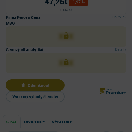
47,26€
-1,97 %
1 143 Kč
Finex Férová Cena
Co to je?
MBG
XXX
Cenový cíl analytiků
Detaily
XXX
Odemknout
Všechny výhody členství
GRAF
DIVIDENDY
VÝSLEDKY