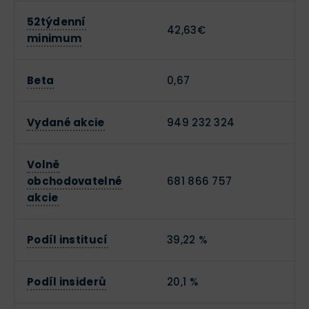
52týdenní
42,63€
minimum
Beta
0,67
Vydané akcie
949 232 324
Volně
obchodovatelné
681 866 757
akcie
Podíl institucí
39,22 %
Podíl insiderů
20,1 %