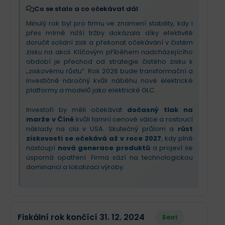
zůstane výzvou. Klíčem k budoucí hodnotě je
Co se stalo a co očekávat dál
probíhající
restrukturalizace a úspory
Minulý rok byl pro firmu ve znamení stability, kdy i
nákladů
, které mají vyvážit dopady cel a připravit
přes mírně nižší tržby dokázala díky efektivitě
půdu pro silnější roky 2026 a 2027.
Nový zpětný
doručit solidní zisk a překonat očekávání v čistém
odkup akcií v hodnotě 2 miliard eur
navíc
zisku na akcii. Klíčovým příběhem nadcházejícího
potvrzuje důvěru vedení v sílu značky.
období je přechod od strategie čistého zisku k
„ziskovému růstu“. Rok 2026 bude transformační a
investičně náročný kvůli náběhu nové elektrické
platformy a modelů jako elektrické GLC.
Investoři by měli očekávat
dočasný tlak na
marže v Číně
kvůli tamní cenové válce a rostoucí
náklady na cla v USA. Skutečný průlom a
růst
ziskovosti se očekává až v roce 2027
, kdy plně
nastoupí
nová generace produktů
a projeví se
úsporná opatření. Firma sází na technologickou
dominanci a lokalizaci výroby.
Fiskální rok končící 31. 12. 2024
Beat