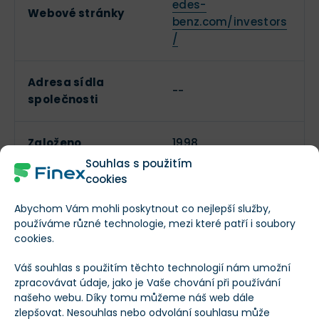
edes-
Webové stránky
benz.com/investors
/
Adresa sídla
--
společnosti
Založeno
1998
Souhlas s použitím
cookies
Datum IPO
--
Abychom Vám mohli poskytnout co nejlepší služby,
používáme různé technologie, mezi které patří i soubory
Spotřební
cookies.
Sektor
zboží/služby -
zbytné
Váš souhlas s použitím těchto technologií nám umožní
zpracovávat údaje, jako je Vaše chování při používání
našeho webu. Díky tomu můžeme náš web dále
Průmysl
Automobily
zlepšovat. Nesouhlas nebo odvolání souhlasu může