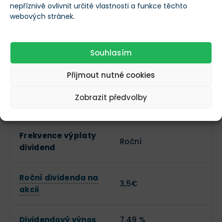
nepříznivě ovlivnit určité vlastnosti a funkce těchto
webových stránek.
Zaměstnanci
152 528
Vedení společnosti
--
Souhlasím
Přijmout nutné cookies
Dividendy
Zobrazit předvolby
Vyplácí dividendy?
Frekvence výplaty
Roční
dividend
Roční dividenda na
3,5€
akcii
Dividendový výnos
7,49 %