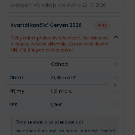
Zveřejnění výsledků je očekáváno 28. 10. 2026.
Odhad
Skuteč
Kvartál končící Červen 2026
Miss
Obrat
32,31 mld.€
--
Tržby mírně překonaly očekávání, ale ziskovost
a výnosy celkově zklamaly. Zisk na akcii dosáhl
Příjmy
1,32 mld.€
--
1,11€ (
12.2 %
pod očekáváním).
EPS
1,38€
--
Odhad
Skutečn
Obrat
31,88 mld.€
32,06 ml
Příjmy
1,21 mld.€
1,07 mld.
EPS
1,26€
1,11€
Co se stalo a co očekávat dál
Mercedes-Benz má za sebou náročné čtvrtletí,