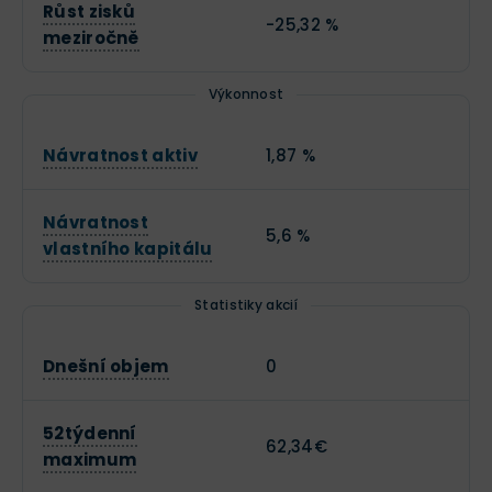
Růst zisků
-25,32 %
meziročně
Výkonnost
Návratnost aktiv
1,87 %
Návratnost
5,6 %
vlastního kapitálu
Statistiky akcií
Dnešní objem
0
52týdenní
62,34€
maximum