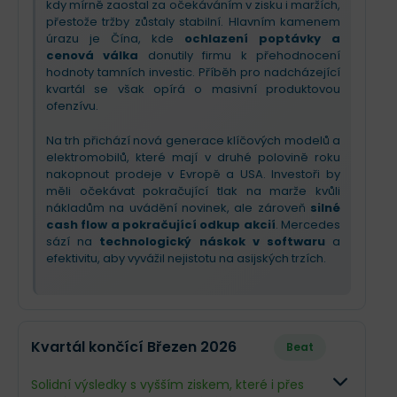
kdy mírně zaostal za očekáváním v zisku i maržích,
přestože tržby zůstaly stabilní. Hlavním kamenem
úrazu je Čína, kde
ochlazení poptávky a
cenová válka
donutily firmu k přehodnocení
hodnoty tamních investic. Příběh pro nadcházející
kvartál se však opírá o masivní produktovou
ofenzívu.
Na trh přichází nová generace klíčových modelů a
elektromobilů, které mají v druhé polovině roku
nakopnout prodeje v Evropě a USA. Investoři by
měli očekávat pokračující tlak na marže kvůli
nákladům na uvádění novinek, ale zároveň
silné
cash flow a pokračující odkup akcií
. Mercedes
sází na
technologický náskok v softwaru
a
efektivitu, aby vyvážil nejistotu na asijských trzích.
Kvartál končící Březen 2026
Beat
Solidní výsledky s vyšším ziskem, které i přes