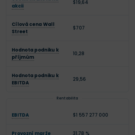
$19,64
akcii
Cílová cena Wall
$707
Street
Hodnota podniku k
10,28
příjmům
Hodnota podniku k
29,56
EBITDA
Rentabilita
EBITDA
$1 557 277 000
Provozní marže
31,78 %