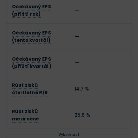
Očekávaný EPS
--
(příští rok)
Očekávaný EPS
--
(tento kvartál)
Očekávaný EPS
--
(příští kvartál)
Růst zisků
14,7 %
čtvrtletně R/R
Růst zisků
25,6 %
meziročně
Výkonnost