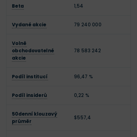
Beta
1,54
Vydané akcie
79 240 000
Volně
obchodovatelné
78 583 242
akcie
Podíl institucí
96,47 %
Podíl insiderů
0,22 %
50denní klouzavý
$557,4
průměr