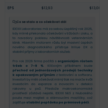
výhled zisku i tržeb
. Investoři mohou očekávat
EPS
další rozšiřování funkcí u stávajících přístrojů a
$12,93
$13,08
agresivní mezinárodní expanzi
plánovanou na
začátek roku 2026. IDEXX potvrzuje pozici
technologického lídra, který díky inovacím a
Co se stalo a co očekávat dál
loajalitě klinik dokáže zvyšovat marže i v
IDEXX Laboratories má za sebou úspěšný rok 2025,
náročnějším makroekonomickém prostředí.
kdy mírně překonala očekávání v tržbách i zisku, a
Diagnostika se stává nezbytným standardem
to navzdory poklesu návštěvnosti veterinárních
péče.
klinik. Hlavním motorem růstu byl masivní úspěch
nového diagnostického přístroje InVue DX a
stabilní příjmy z laboratorních služeb.
Pro rok 2026 firma počítá s
organickým růstem
tržeb o 7–9 %
. Klíčovým příběhem bude
přechod od jednorázových prodejů techniky
k opakovaným příjmům
z testování a softwaru.
Investoři by měli očekávat mírný tlak na marže kvůli
investicím do expanze a inovacím v detekci
rakoviny u psů. Přestože makroekonomické
prostředí zůstává nejisté, IDEXX těží z hlubokého
pouta mezi majiteli a stárnoucími mazlíčky, což
zajišťuje
stabilní poptávku po prémiové péči
.