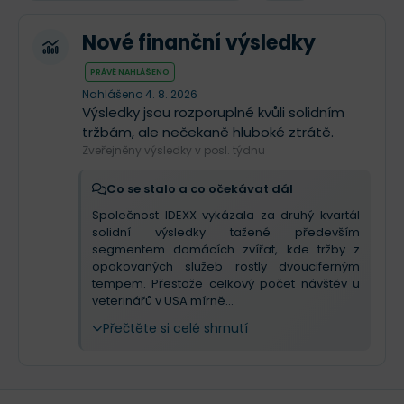
Nové finanční výsledky
PRÁVĚ NAHLÁŠENO
Nahlášeno 4. 8. 2026
Výsledky jsou rozporuplné kvůli solidním
tržbám, ale nečekaně hluboké ztrátě.
Zveřejněny výsledky v posl. týdnu
Co se stalo a co očekávat dál
Společnost IDEXX vykázala za druhý kvartál
solidní výsledky tažené především
segmentem domácích zvířat, kde tržby z
opakovaných služeb rostly dvouciferným
tempem. Přestože celkový počet návštěv u
veterinářů v USA mírně...
Přečtěte si celé shrnutí