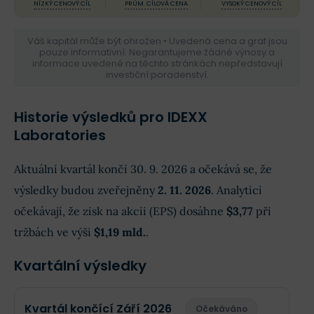
NÍZKÝ CENOVÝ CÍL
PRŮM. CÍLOVÁ CENA
VYSOKÝ CENOVÝ CÍL
Váš kapitál může být ohrožen • Uvedená cena a graf jsou
pouze informativní. Negarantujeme žádné výnosy a
informace uvedené na těchto stránkách nepředstavují
investiční poradenství.
Historie výsledků pro IDEXX
Laboratories
Aktuální kvartál končí 30. 9. 2026 a očekává se, že
výsledky budou zveřejněny
2. 11. 2026
. Analytici
očekávají, že zisk na akcii (EPS) dosáhne
$3,77
při
tržbách ve výši
$1,19 mld.
.
Kvartální výsledky
Kvartál končící Září 2026
Očekáváno