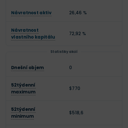
Návratnost aktiv
26,46 %
Návratnost
72,92 %
vlastního kapitálu
Statistiky akcií
Dnešní objem
0
52týdenní
$770
maximum
52týdenní
$518,6
minimum