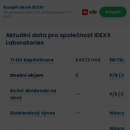
Koupit akcie IDXX!
Koupit!
Při obchodování CFD ztrácí peníze 77 %
účtů.
Aktuální data pro společnost IDEXX
Laboratories
Tržní kapitalizace
$46,13 mld.
EBITDA
Dnešní objem
0
P/B (Cen
Roční dividenda na
--
P/E (Cen
akcii
Dividendový výnos
--
Návratn
Návratn