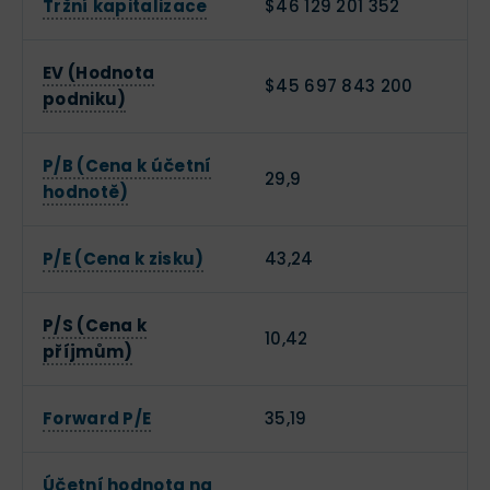
Tržní kapitalizace
$46 129 201 352
EV (Hodnota
$45 697 843 200
podniku)
P/B (Cena k účetní
29,9
hodnotě)
P/E (Cena k zisku)
43,24
P/S (Cena k
10,42
příjmům)
Forward P/E
35,19
Účetní hodnota na