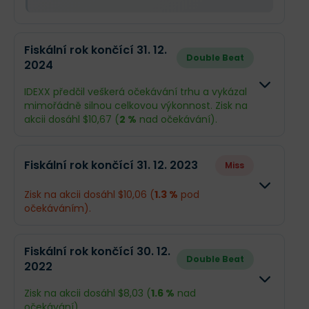
Fiskální rok končící 31. 12.
Double Beat
2024
IDEXX předčil veškerá očekávání trhu a vykázal
mimořádně silnou celkovou výkonnost. Zisk na
akcii dosáhl $10,67 (
2 %
nad očekávání).
Odhad
Skutečno
Fiskální rok končící 31. 12. 2023
Miss
Obrat
$3,88 mld.
$3,9 mld.
Zisk na akcii dosáhl $10,06 (
1.3 %
pod
očekáváním).
Příjmy
$843,7 mil.
$887,9 mi
Odhad
Skutečno
EPS
$10,46
$10,67
Fiskální rok končící 30. 12.
Double Beat
2022
Obrat
$3,78 mld.
$3,66 mld
Co se stalo a co očekávat dál
Zisk na akcii dosáhl $8,03 (
1.6 %
nad
Příjmy
$821,3 mil.
$845 mil.
očekávání).