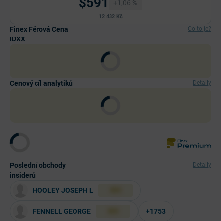
$591
+1,06 %
12 432 Kč
Finex Férová Cena
Co to je?
IDXX
Cenový cíl analytiků
Detaily
Poslední obchody
Detaily
insiderů
HOOLEY JOSEPH L
XXX
FENNELL GEORGE
+1753
XXX