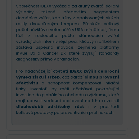
Společnost IDEXX vykázala za druhý kvartál solidní
výsledky tažené především segmentem
domácích zvířat, kde tržby z opakovaných služeb
rostly dvouciferným tempem. Přestože celkový
počet návštěv u veterinářů v USA mírně klesl, firma
těží z rostoucího počtu stárnoucích zvířat
vyžadujících intenzivnější péči. Klíčovým příběhem
zůstává úspěšná inovace, zejména platformy
inVue Dx a Cancer Dx, které zvyšují standardy
diagnostiky přímo v ordinacích.
Pro nadcházející čtvrtletí
IDEXX zvýšil celoroční
výhled zisku i tržeb
, což odráží
silnou provozní
efektivitu
a schopnost kompenzovat inflační
tlaky. Investoři by měli očekávat pokračující
investice do globálního obchodu a výzkumu, které
mají upevnit vedoucí postavení na trhu a zajistit
dlouhodobě udržitelný růst
i v prostředí
kolísavé poptávky po preventivních prohlídkách.