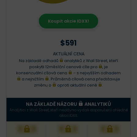
Koupit akcie IDXX!
$591
AKTUÁLNÍ CENA
Na základě odhadů
analytiků z Wall Street, kteří
poskytli 12měsíční cenové cíle pro
, je
konsenzuální cílová cena
– s nejvyšším odhadem
a nejnižším
. Průměrná cílová cena představuje
změnu o
oproti aktuální ceně
.
NA ZÁKLADĚ NÁZORU
ANALYTIKŮ
Analytici z Wall Street, kteří nedávno vydali doporučení ohledně
akcií IDXX.
XXX
XXX
XXX