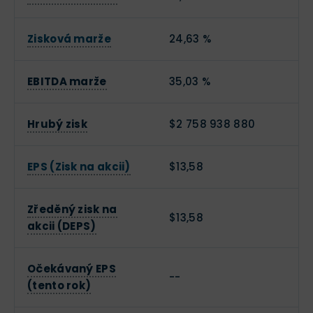
Zisková marže
24,63 %
EBITDA marže
35,03 %
Hrubý zisk
$2 758 938 880
EPS (Zisk na akcii)
$13,58
Zředěný zisk na
$13,58
akcii (DEPS)
Očekávaný EPS
--
(tento rok)