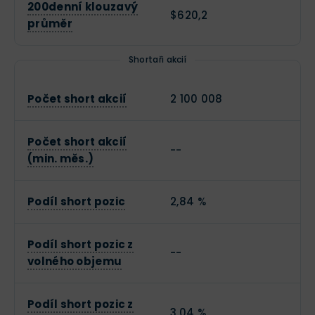
200denní klouzavý
$620,2
průměr
Shortaři akcií
Počet short akcií
2 100 008
Počet short akcií
--
(min. měs.)
Podíl short pozic
2,84 %
Podíl short pozic z
--
volného objemu
Podíl short pozic z
3,04 %