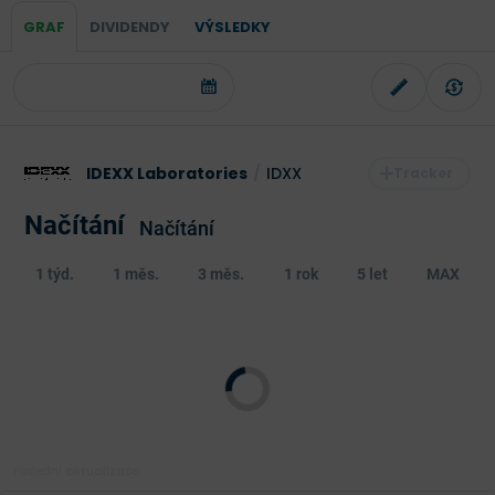
GRAF
DIVIDENDY
VÝSLEDKY
IDEXX Laboratories
/
IDXX
Načítání
Načítání
1 týd.
1 měs.
3 měs.
1 rok
5 let
MAX
Poslední aktualizace: