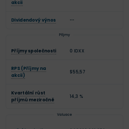
akcii
Dividendový výnos
--
Příjmy
Příjmy společnosti
0 IDXX
RPS (Příjmy na
$55,57
akcii)
Kvartální růst
14,3 %
příjmů meziročně
Valuace