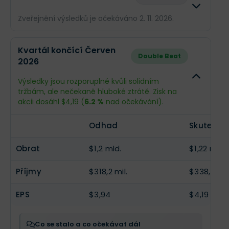
Zveřejnění výsledků je očekáváno 2. 11. 2026.
Odhad
Skuteč
Kvartál končící Červen
Double Beat
2026
Obrat
$1,19 mld.
--
Výsledky jsou rozporuplné kvůli solidním
Příjmy
$303,8 mil.
--
tržbám, ale nečekaně hluboké ztrátě. Zisk na
akcii dosáhl $4,19 (
6.2 %
nad očekávání).
EPS
$3,77
--
Odhad
Skutečno
Obrat
$1,2 mld.
$1,22 mld.
Příjmy
$318,2 mil.
$338,4 mil
EPS
$3,94
$4,19
Co se stalo a co očekávat dál