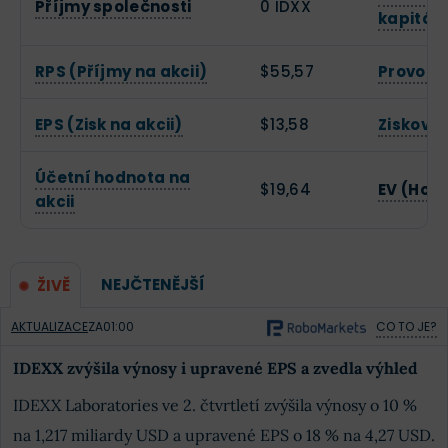
Příjmy společnosti
0 IDXX
kapitál
RPS (Příjmy na akcii)
$55,57
Provozn
EPS (Zisk na akcii)
$13,58
Zisková
Účetní hodnota na
$19,64
EV (Hod
akcii
NEJČTENĚJŠÍ
ŽIVĚ
AKTUALIZACE
ZA
01:00
CO TO JE?
IDEXX zvýšila výnosy i upravené EPS a zvedla výhled
IDEXX Laboratories ve 2. čtvrtletí zvýšila výnosy o 10 %
na 1,217 miliardy USD a upravené EPS o 18 % na 4,27 USD.