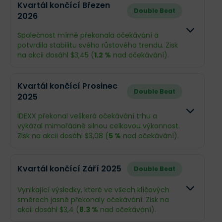
Kvartál končící Březen
Double Beat
2026
Společnost mírně překonala očekávání a
potvrdila stabilitu svého růstového trendu. Zisk
na akcii dosáhl $3,45 (
1.2 %
nad očekávání).
Odhad
Skutečn
Kvartál končící Prosinec
Double Beat
2025
Obrat
$1,12 mld.
$1,14 mld.
IDEXX překonal veškerá očekávání trhu a
Příjmy
$275,1 mil.
$278,4 mi
vykázal mimořádně silnou celkovou výkonnost.
Zisk na akcii dosáhl $3,08 (
5 %
nad očekávání).
EPS
$3,41
$3,45
Odhad
Skutečno
Kvartál končící Září 2025
Double Beat
Co se stalo a co očekávat dál
Obrat
$1,07 mld.
$1,09 mld.
Vynikající výsledky, které ve všech klíčových
IDEXX zahájil rok 2026
silným růstem tržeb o 14
směrech jasně překonaly očekávání. Zisk na
%
, čímž překonal očekávání i přes mírný pokles
Příjmy
$236,6 mil.
$248,2 mil
akcii dosáhl $3,4 (
8.3 %
nad očekávání).
návštěvnosti veterinárních klinik. Hlavním
tahounem zůstává segment diagnostiky pro