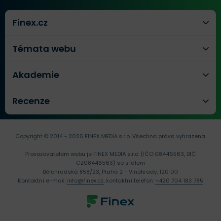
Finex.cz
Témata webu
Akademie
Recenze
Copyright © 2014 - 2026 FINEX MEDIA s.r.o.
Všechna práva vyhrazena.
Provozovatelem webu je FINEX MEDIA s.r.o. (IČO 08446563, DIČ
CZ08446563) se sídlem
Bělehradská 858/23, Praha 2 - Vinohrady, 120 00
Kontaktní e-mail:
info@finex.cz
, kontaktní telefon:
+420 704 183 785