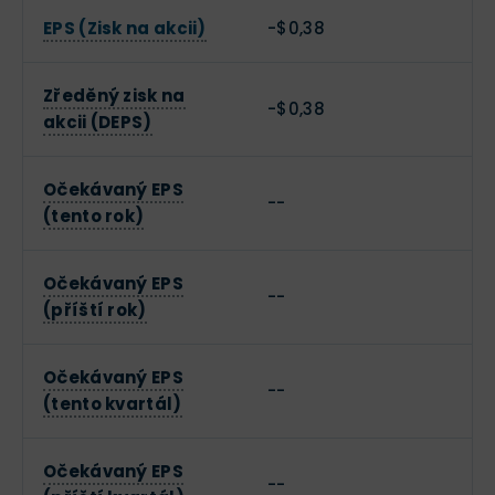
EPS (Zisk na akcii)
-$0,38
Zředěný zisk na
-$0,38
akcii (DEPS)
Očekávaný EPS
--
(tento rok)
Očekávaný EPS
--
(příští rok)
Očekávaný EPS
--
(tento kvartál)
Očekávaný EPS
--