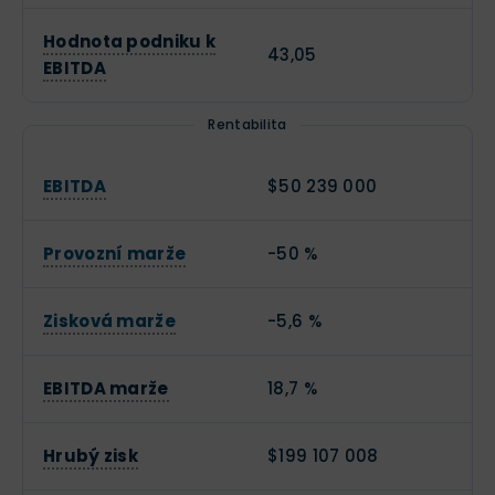
Hodnota podniku k
43,05
EBITDA
Rentabilita
EBITDA
$50 239 000
Provozní marže
-50 %
Zisková marže
-5,6 %
EBITDA marže
18,7 %
Hrubý zisk
$199 107 008