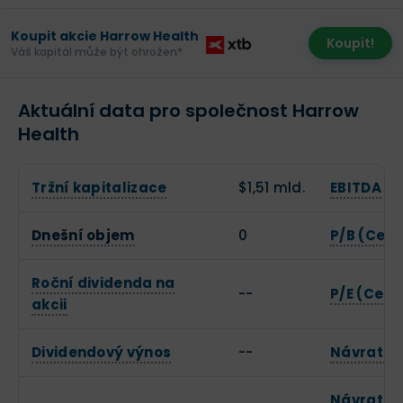
Koupit akcie Harrow Health
Koupit!
Váš kapitál může být ohrožen*
Aktuální data pro společnost Harrow
Health
Tržní kapitalizace
$1,51 mld.
EBITDA
Dnešní objem
0
P/B (Cena
Roční dividenda na
--
P/E (Cena
akcii
Dividendový výnos
--
Návratnos
Návratnos