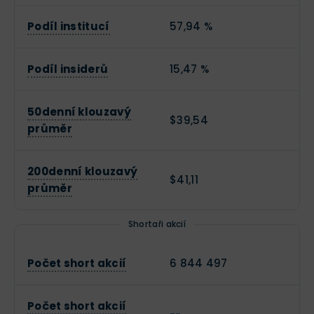
Podíl institucí
57,94 %
Podíl insiderů
15,47 %
50denní klouzavý
$39,54
průměr
200denní klouzavý
$41,11
průměr
Shortaři akcií
Počet short akcií
6 844 497
Počet short akcií