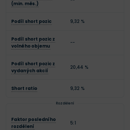
--
(min. měs.)
Podíl short pozic
9,32 %
Podíl short pozic z
--
volného objemu
Podíl short pozic z
20,44 %
vydaných akcií
Short ratio
9,32 %
Rozdělení
Faktor posledního
5:1
rozdělení