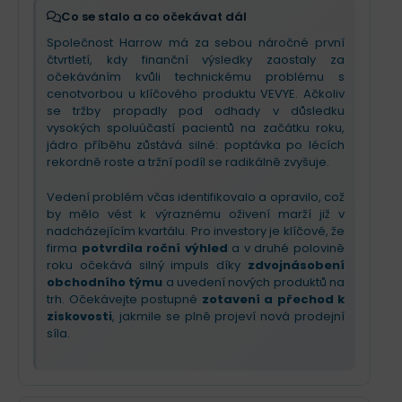
Co se stalo a co očekávat dál
Společnost Harrow má za sebou náročné první
čtvrtletí, kdy finanční výsledky zaostaly za
očekáváním kvůli technickému problému s
cenotvorbou u klíčového produktu VEVYE. Ačkoliv
se tržby propadly pod odhady v důsledku
vysokých spoluúčastí pacientů na začátku roku,
jádro příběhu zůstává silné: poptávka po lécích
rekordně roste a tržní podíl se radikálně zvyšuje.
Vedení problém včas identifikovalo a opravilo, což
by mělo vést k výraznému oživení marží již v
nadcházejícím kvartálu. Pro investory je klíčové, že
firma
potvrdila roční výhled
a v druhé polovině
roku očekává silný impuls díky
zdvojnásobení
obchodního týmu
a uvedení nových produktů na
trh. Očekávejte postupné
zotavení a přechod k
ziskovosti
, jakmile se plně projeví nová prodejní
síla.