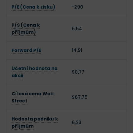
P/E (Cena k zisku)
-290
P/S (Cena k
5,54
příjmům)
Forward P/E
14,91
Účetní hodnota na
$0,77
akcii
Cílová cena Wall
$67,75
Street
Hodnota podniku k
6,23
příjmům