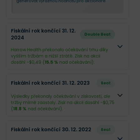
generovat výraznou hodnotu pro akcionáře.
Fiskální rok končící 31. 12.
Double Beat
2024
Harrow Health překonalo očekávání trhu díky
vyšším tržbám a nižší ztrátě. Zisk na akcii
dosáhl -$0,49 (
15.5 %
nad očekávání).
Odhad
Skutečno
Fiskální rok končící 31. 12. 2023
Beat
Obrat
$194,6 mil.
$199,6 mil.
Výsledky překonaly očekávání v ziskovosti, ale
tržby mírně zaostaly. Zisk na akcii dosáhl -$0,75
Příjmy
-$21,7 mil.
-$17,48 mil
(
18.8 %
nad očekávání).
EPS
-$0,58
-$0,49
Odhad
Skutečn
Fiskální rok končící 30. 12. 2022
Beat
Obrat
$138,7 mil.
$130,2 mi