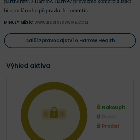
partnerství s Harrow. Harrow převezme komercializaci
biosimilárního přípravku k Lucentis.
MINULÝ MĚSÍC
WWW.BUSINESSWIRE.COM
Další zpravodajství o Harrow Health
Výhled aktiva
Nakoupit
XXX
Držet
Prodat