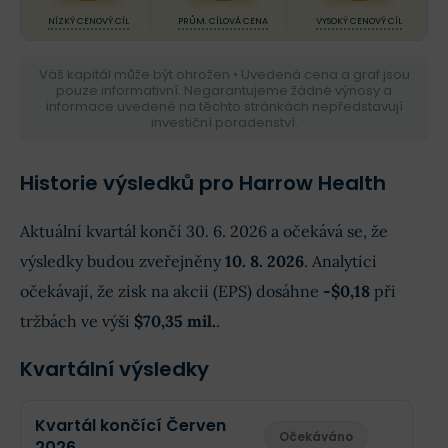
NÍZKÝ CENOVÝ CÍL
PRŮM. CÍLOVÁ CENA
VYSOKÝ CENOVÝ CÍL
Váš kapitál může být ohrožen • Uvedená cena a graf jsou
pouze informativní. Negarantujeme žádné výnosy a
informace uvedené na těchto stránkách nepředstavují
investiční poradenství.
Historie výsledků pro Harrow Health
Aktuální kvartál končí 30. 6. 2026 a očekává se, že
výsledky budou zveřejněny
10. 8. 2026
. Analytici
očekávají, že zisk na akcii (EPS) dosáhne
-$0,18
při
tržbách ve výši
$70,35 mil.
.
Kvartální výsledky
Kvartál končící Červen
Očekáváno
2026