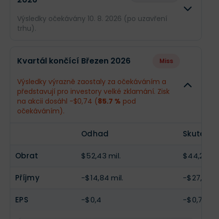
Výsledky očekávány 10. 8. 2026 (po uzavření
trhu).
Odhad
Skuteč
Kvartál končící Březen 2026
Miss
Obrat
$70,35 mil.
--
Výsledky výrazně zaostaly za očekáváním a
představují pro investory velké zklamání. Zisk
Příjmy
-$6,66 mil.
--
na akcii dosáhl -$0,74 (
85.7 %
pod
očekáváním).
EPS
-$0,18
--
Odhad
Skutečno
Obrat
$52,43 mil.
$44,2 mil.
Příjmy
-$14,84 mil.
-$27,6 mil
EPS
-$0,4
-$0,74