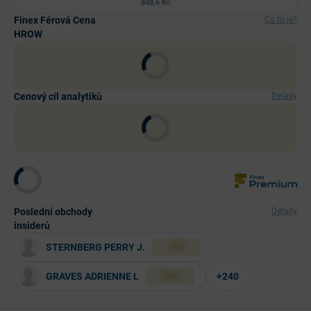
848,6 Kč
Finex Férová Cena
Co to je?
HROW
Cenový cíl analytiků
Detaily
Poslední obchody
Detaily
insiderů
STERNBERG PERRY J.
XXX
GRAVES ADRIENNE L
+240
XXX