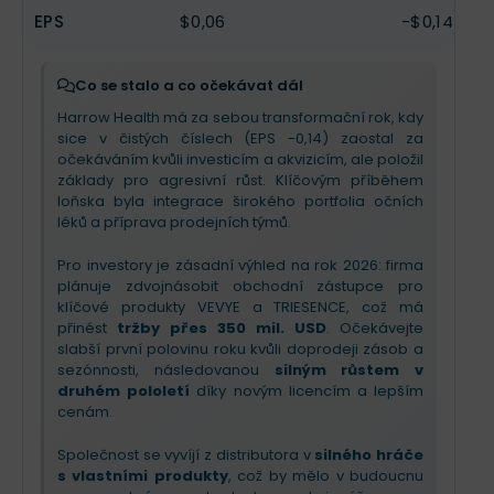
Pro nadcházející čtvrtletí firma očekává silný růst
EPS
$0,06
-$0,14
tržeb (
cíl 280 mil. USD za rok 2025
), podpořený
expanzí do segmentu chirurgie a novými
akvizicemi biosimilárních produktů od Samsungu.
Co se stalo a co očekávat dál
Investoři by měli očekávat zrychlení tempa v druhé
Harrow Health má za sebou transformační rok, kdy
polovině roku, kdy se naplno projeví
provozní
sice v čistých číslech (EPS -0,14) zaostal za
páka
– tržby rostou, zatímco náklady zůstávají
očekáváním kvůli investicím a akvizicím, ale položil
stabilní. Harrow se stává dominantním hráčem v
základy pro agresivní růst. Klíčovým příběhem
léčbě suchého oka.
loňska byla integrace širokého portfolia očních
léků a příprava prodejních týmů.
Pro investory je zásadní výhled na rok 2026: firma
plánuje zdvojnásobit obchodní zástupce pro
klíčové produkty VEVYE a TRIESENCE, což má
přinést
tržby přes 350 mil. USD
. Očekávejte
slabší první polovinu roku kvůli doprodeji zásob a
sezónnosti, následovanou
silným růstem v
druhém pololetí
díky novým licencím a lepším
cenám.
Společnost se vyvíjí z distributora v
silného hráče
s vlastními produkty
, což by mělo v budoucnu