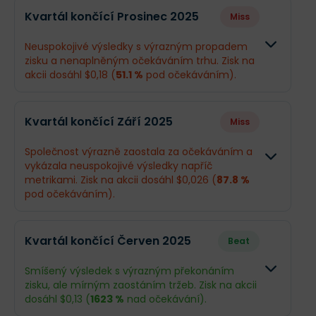
Kvartál končící Prosinec 2025
Miss
Neuspokojivé výsledky s výrazným propadem
zisku a nenaplněným očekáváním trhu. Zisk na
akcii dosáhl $0,18 (
51.1 %
pod očekáváním).
Odhad
Skutečno
Kvartál končící Září 2025
Miss
Obrat
$90 mil.
$89,09 mil.
Společnost výrazně zaostala za očekáváním a
vykázala neuspokojivé výsledky napříč
Příjmy
$13,69 mil.
$6,63 mil.
metrikami. Zisk na akcii dosáhl $0,026 (
87.8 %
pod očekáváním).
EPS
$0,37
$0,18
Odhad
Skutečnos
Kvartál končící Červen 2025
Beat
Co se stalo a co očekávat dál
Obrat
$73,7 mil.
$71,64 mil.
Výsledky za uplynulé čtvrtletí
zaostaly za
Smíšený výsledek s výrazným překonáním
očekáváním v zisku i tržbách
, což bylo
zisku, ale mírným zaostáním tržeb. Zisk na akcii
Příjmy
$8 mil.
$1,02 mil.
způsobeno dočasným nedostatkem zásob a
dosáhl $0,13 (
1623 %
nad očekávání).
sezónními vlivy. Společnost se však nachází v