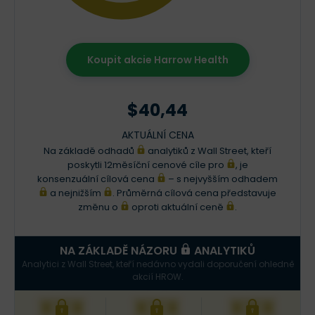
Koupit akcie Harrow Health
$40,44
AKTUÁLNÍ CENA
Na základě odhadů
analytiků z Wall Street, kteří
poskytli 12měsíční cenové cíle pro
, je
konsenzuální cílová cena
– s nejvyšším odhadem
a nejnižším
. Průměrná cílová cena představuje
změnu o
oproti aktuální ceně
.
NA ZÁKLADĚ NÁZORU
ANALYTIKŮ
Analytici z Wall Street, kteří nedávno vydali doporučení ohledně
akcií HROW.
XXX
XXX
XXX