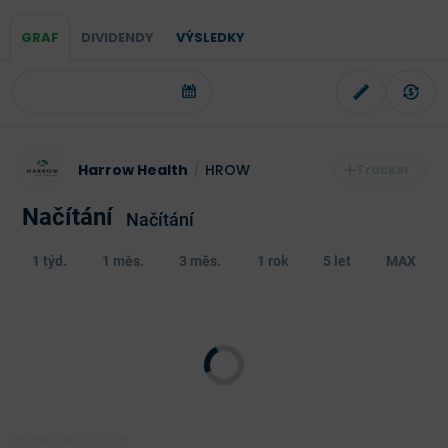
GRAF
DIVIDENDY
VÝSLEDKY
Harrow Health
/
HROW
Načítání
Načítání
1 týd.
1 měs.
3 měs.
1 rok
5 let
MAX
Poslední aktualizace: