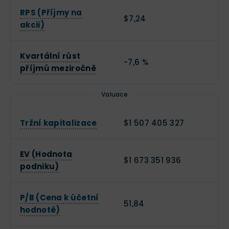
RPS (Příjmy na
$7,24
akcii)
Kvartální růst
-7,6 %
příjmů meziročně
Valuace
Tržní kapitalizace
$1 507 405 327
EV (Hodnota
$1 673 351 936
podniku)
P/B (Cena k účetní
51,84
hodnotě)