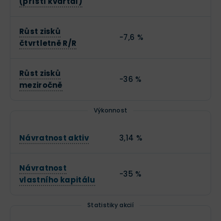
(příští kvartál)
Růst zisků
-7,6 %
čtvrtletně R/R
Růst zisků
-36 %
meziročně
Výkonnost
Návratnost aktiv
3,14 %
Návratnost
-35 %
vlastního kapitálu
Statistiky akcií