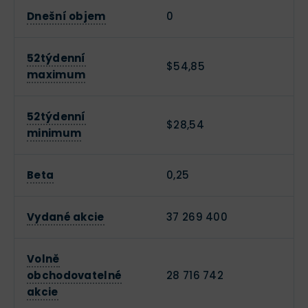
Dnešní objem
0
52týdenní
$54,85
maximum
52týdenní
$28,54
minimum
Beta
0,25
Vydané akcie
37 269 400
Volně
obchodovatelné
28 716 742
akcie