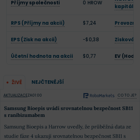
Příjmy společnosti
0 HROW
kapitálu
RPS (Příjmy na akcii)
$7,24
Provozní
EPS (Zisk na akcii)
-$0,38
Zisková 
Účetní hodnota na akcii
$0,77
EV (Hodn
NEJČTENĚJŠÍ
ŽIVĚ
AKTUALIZACE
ZA
01:00
CO TO JE?
Samsung Bioepis uvádí srovnatelnou bezpečnost SB11
s ranibizumabem
Samsung Bioepis a Harrow uvedly, že průběžná data ze
studie fáze 4 ukazují srovnatelnou bezpečnost SB11 s