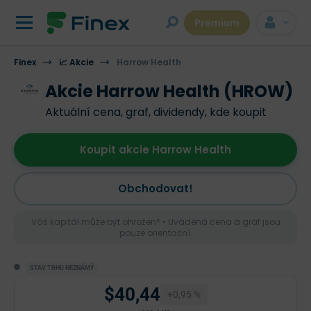
Premium
Finex
📈 Akcie
Harrow Health
Akcie Harrow Health (HROW)
Aktuální cena, graf, dividendy, kde koupit
Koupit akcie Harrow Health
Obchodovat!
Váš kapitál může být ohrožen* • Uváděná cena a graf jsou
pouze orientační.
STAV TRHU NEZNÁMÝ
$40,44
+0,95 %