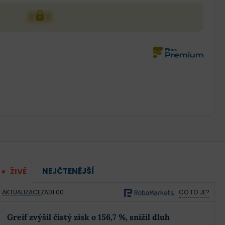
XXX
NEJČTENĚJŠÍ
ŽIVĚ
AKTUALIZACE
ZA
01:00
CO TO JE?
Greif zvýšil čistý zisk o 156,7 %, snížil dluh