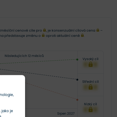
i 12měsíční cenové cíle pro
, je konsenzuální cílová cena
–
ena představuje změnu o
oproti aktuální ceně
.
Následujících 12 měsíců
Vysoký cíl
XXX
Střední cíl
XXX
nologie,
Nízký cíl
XXX
jako je
Srpen 2027
e