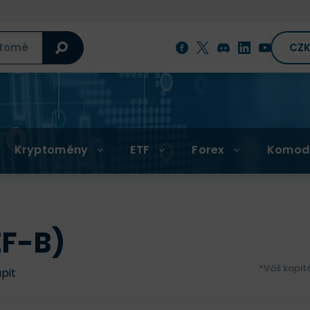
CZ
Kryptoměny
ETF
Forex
Komod
EF-B)
*Váš kapit
upit