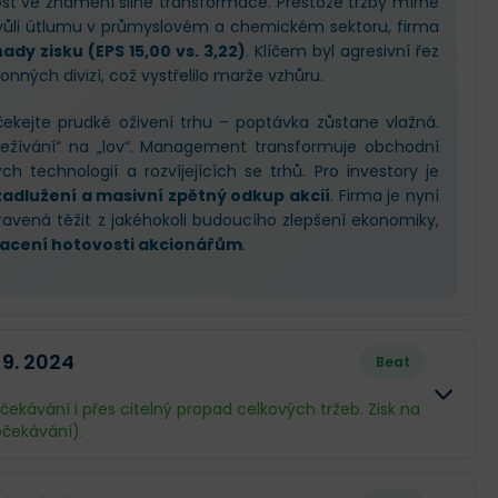
ost ve znamení silné transformace. Přestože tržby mírně
vůli útlumu v průmyslovém a chemickém sektoru, firma
dy zisku (EPS 15,00 vs. 3,22)
. Klíčem byl agresivní řez
nných divizí, což vystřelilo marže vzhůru.
ekejte prudké oživení trhu – poptávka zůstane vlažná.
řežívání“ na „lov“. Management transformuje obchodní
h technologií a rozvíjejících se trhů. Pro investory je
adlužení a masivní zpětný odkup akcií
. Firma je nyní
řipravená těžit z jakéhokoli budoucího zlepšení ekonomiky,
acení hotovosti akcionářům
.
 9. 2024
Beat
čekávání i přes citelný propad celkových tržeb. Zisk na
čekávání).
Skutečnost
Rozdíl