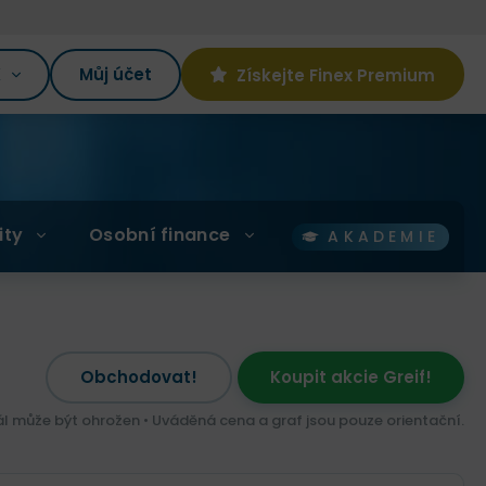
K
Můj účet
Získejte Finex Premium
ity
Osobní finance
AKADEMIE
Obchodovat!
Koupit akcie Greif!
ál může být ohrožen • Uváděná cena a graf jsou pouze orientační.