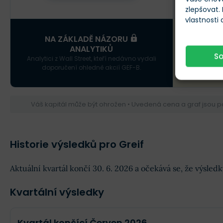
zlepšovat.
vlastnosti
X
NA ZÁKLADĚ NÁZORU
ANALYTIKŮ
S
Analytici z Wall Street, kteří nedávno vydali
NÍZKÝ CEN
doporučení ohledně akcií GEF-B.
Váš kapitál může být ohrožen • Uvedená cena a graf jsou 
Historie výsledků pro Greif
Aktuální kvartál končí 30. 6. 2026 a očekává se, že výsle
Kvartální výsledky
Kvartál končící Červen 2026