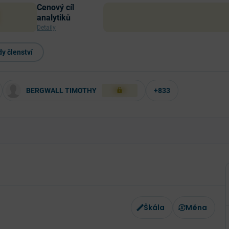
Cenový cíl
analytiků
Detaily
y členství
BERGWALL TIMOTHY
+833
XXX
Škála
Měna