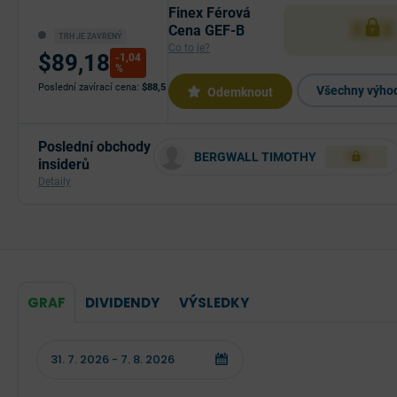
Finex Férová
XXX
Cena GEF-B
TRH JE ZAVŘENÝ
Co to je?
$89,18
-1,04
%
Poslední zavírací cena:
$88,5
Všechny výhod
Odemknout
Poslední obchody
BERGWALL TIMOTHY
XXX
insiderů
Detaily
GRAF
DIVIDENDY
VÝSLEDKY