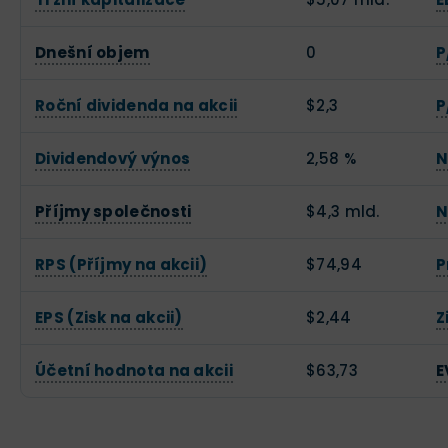
Dnešní objem
0
P
Roční dividenda na akcii
$2,3
P
Dividendový výnos
2,58 %
N
Příjmy společnosti
$4,3 mld.
N
RPS (Příjmy na akcii)
$74,94
P
EPS (Zisk na akcii)
$2,44
Z
Účetní hodnota na akcii
$63,73
E