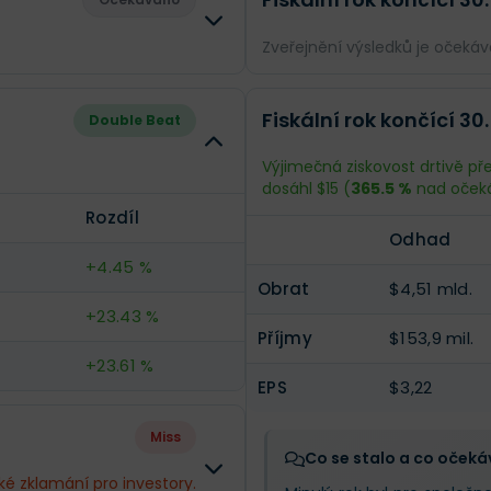
Zveřejnění výsledků je očekává
Rozdíl
Odhad
Fiskální rok končící 30.
Double Beat
--
Obrat
$4,31 mld.
Výjimečná ziskovost drtivě pře
dosáhl $15 (
365.5 %
nad očeká
--
Příjmy
$198,6 mil.
Rozdíl
Odhad
--
EPS
$4,15
+4.45 %
Obrat
$4,51 mld.
+23.43 %
Příjmy
$153,9 mil.
+23.61 %
EPS
$3,22
Miss
Co se stalo a co očeká
ké zklamání pro investory.