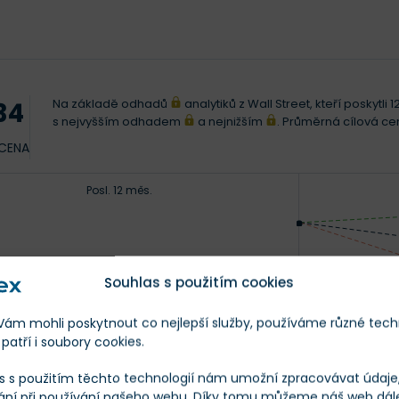
Na základě odhadů
analytiků z Wall Street, kteří poskytl
34
s nejvyšším odhadem
a nejnižším
. Průměrná cílová c
 CENA
Posl. 12 měs.
Souhlas s použitím cookies
m mohli poskytnout co nejlepší služby, používáme různé tech
patří i soubory cookies.
s s použitím těchto technologií nám umožní zpracovávat údaje, 
25
ání při používání našeho webu. Díky tomu můžeme náš web dál