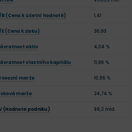
/B (Cena k účetní hodnotě)
1,41
/E (Cena k zisku)
36,93
ávratnost aktiv
4,04 %
ávratnost vlastního kapitálu
11,96 %
rovozní marže
10,56 %
isková marže
24,74 %
V (Hodnota podniku)
$6,2 mld.