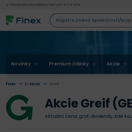
O NÁS
INZERCE
KARIÉRA
KONTAKTUJTE NÁS
Novinky
Premium články
Akcie
Finex
📈 Akcie
Greif
Akcie Greif (G
Aktuální cena, graf, dividendy, kde ko