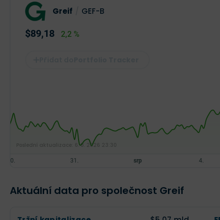
Greif
/
GEF-B
$89,18
2,2 %
Portfolio Tracker
Poslední aktualizace:
6. 8. 2026 23:30
Aktuální data pro společnost Greif
Tržní kapitalizace
$5,07 mld.
E