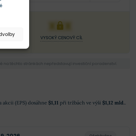
té
XXX
edvolby
VYSOKÝ CENOVÝ CÍL
na těchto stránkách nepředstavují investiční poradenství.
 na akcii (EPS) dosáhne
$1,11
při tržbách ve výši
$1,12 mld.
.
 9. 2026
Očekáváno