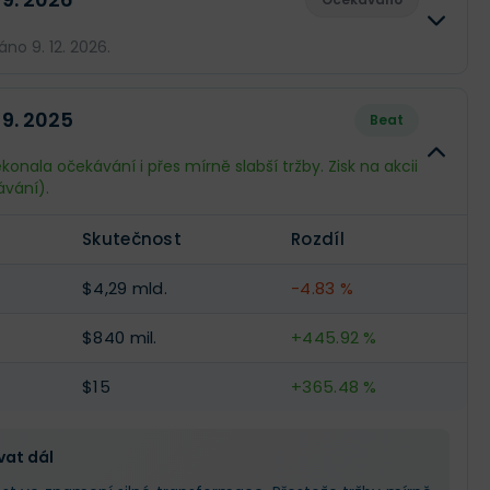
no 9. 12. 2026.
Skutečnost
Rozdíl
 9. 2025
Beat
--
--
konala očekávání i přes mírně slabší tržby. Zisk na akcii
vání).
--
--
Skutečnost
Rozdíl
--
--
$4,29 mld.
-4.83 %
$840 mil.
+445.92 %
$15
+365.48 %
vat dál