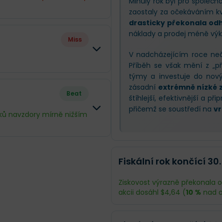
Minulý rok byl pro společn
zaostaly za očekáváním k
drasticky překonala odha
Rozdíl
náklady a prodej méně výko
Miss
-2.52 %
V nadcházejícím roce neč
Příběh se však mění z „p
-79.29 %
týmy a investuje do novýc
Rozdíl
zásadní
extrémně nízké z
Beat
-79.41 %
štíhlejší, efektivnější a p
-2.52 %
přičemž se soustředí na
vr
iků navzdory mírně nižším
-79.52 %
ýsledky výrazně zaostaly za
Rozdíl
-79.41 %
eopolitickému napětí na
Fiskální rok končící 30.
 prokázalo schopnost udržet
-1.63 %
ižování nákladů a efektivní
Ziskovost výrazně překonala o
la výhled zisku
, protože
+353.08 %
akcii dosáhl $4,64 (
10 %
nad o
ogistickými komplikacemi.
+341.87 %
Odhad
: Greif se stává štíhlejší a