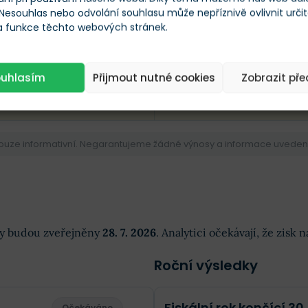
 Nesouhlas nebo odvolání souhlasu může nepříznivě ovlivnit urči
 a funkce těchto webových stránek.
XX
XXX
ouhlasím
Přijmout nutné cookies
Zobrazit př
OVÝ CÍL
PRŮM. CÍLOVÁ CENA
pouze informativní. Negarantujeme žádné výnosy a informace uvedené 
dky budou zveřejněny
28. 7. 2026
. Analytici očekávají, že zisk
Roční výsledky
Fiskální rok končící 30.
Očekáváno