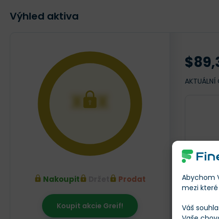
Výhled aktiva
$89,
AKTUÁLNÍ
XXX
Abychom Vá
Nakoupit
Držet
Prodat
mezi které 
Koupit akcie Greif!
Váš souhla
Srpen 20
Vaše chov