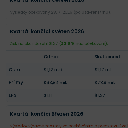
Výsledky očekávány 28. 7. 2026 (po uzavření trhu).
Odhad
Skutečnost
Kvartál končící Květen 2026
Obrat
$1,12 mld.
--
Zisk na akcii dosáhl $1,37 (
23.6 %
nad očekávání).
Příjmy
$63,12 mil.
--
Odhad
Skutečnost
EPS
$1,11
--
Obrat
$1,12 mld.
$1,17 mld.
Příjmy
$63,84 mil.
$78,8 mil.
EPS
$1,11
$1,37
Kvartál končící Březen 2026
Výsledky výrazně zaostaly za očekáváním a představují vel