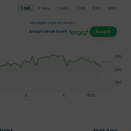
1 týd.
1 měs.
3 měs.
1 rok
5 let
MAX
Váš kapitál může být ohrožen*
Koupit akcie Greif!
Koupit!
BITDA
$565,3 mil.