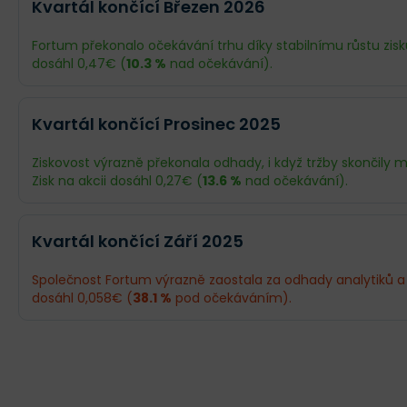
Kvartál končící Březen 2026
Fortum překonalo očekávání trhu díky stabilnímu růstu zisku 
dosáhl 0,47€ (
10.3 %
nad očekávání).
Odhad
Skutečnost
Kvartál končící Prosinec 2025
Obrat
1,97 mld.€
1,99 mld.€
Ziskovost výrazně překonala odhady, i když tržby skončily
Zisk na akcii dosáhl 0,27€ (
13.6 %
nad očekávání).
Příjmy
382,2 mil.€
421 mil.€
Odhad
Skutečnost
EPS
0,43€
0,47€
Kvartál končící Září 2025
Obrat
1,48 mld.€
1,44 mld.€
Společnost Fortum výrazně zaostala za odhady analytiků a z
dosáhl 0,058€ (
38.1 %
pod očekáváním).
Příjmy
213,2 mil.€
245 mil.€
Odhad
Skutečnost
EPS
0,24€
0,27€
Obrat
949,2 mil.€
929 mil.€