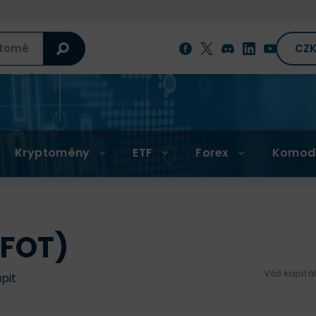
CZ
Kryptoměny
ETF
Forex
Komod
(FOT)
Váš kapitá
upit