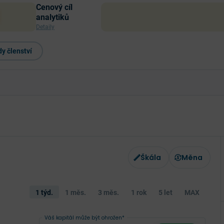
Cenový cíl
analytiků
Detaily
y členství
Škála
Měna
1 týd.
1 měs.
3 měs.
1 rok
5 let
MAX
Váš kapitál může být ohrožen*