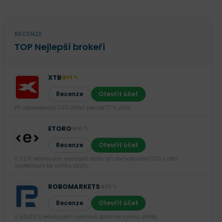
RECENZE
TOP Nejlepší brokeři
XTB
94 %
Recenze
Otevřít účet
Při obchodování CFD ztrácí peníze 77 % účtů.
ETORO
90 %
Recenze
Otevřít účet
U 52 % retailových investorů došlo při obchodování CFD u této
společnosti ke vzniku ztráty.
ROBOMARKETS
89 %
Recenze
Otevřít účet
U 66,02 % retailových investorů došlo ke vzniku ztráty.