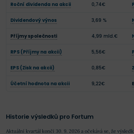
Roční dividenda na akcii
0,74€
Dividendový výnos
3,69 %
Příjmy společnosti
4,99 mld.€
RPS (Příjmy na akcii)
5,56€
EPS (Zisk na akcii)
0,85€
Účetní hodnota na akcii
9,22€
Historie výsledků pro Fortum
Aktuální kvartál končí 30. 9. 2026 a očekává se, že výsle