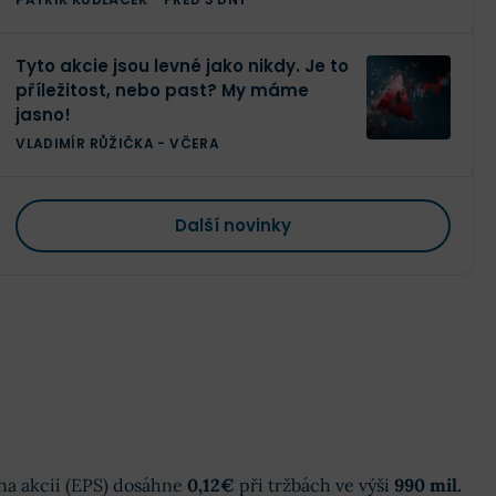
Tyto akcie jsou levné jako nikdy. Je to
příležitost, nebo past? My máme
jasno!
VLADIMÍR RŮŽIČKA
-
VČERA
Další novinky
k na akcii (EPS) dosáhne
0,12€
při tržbách ve výši
990 mil.