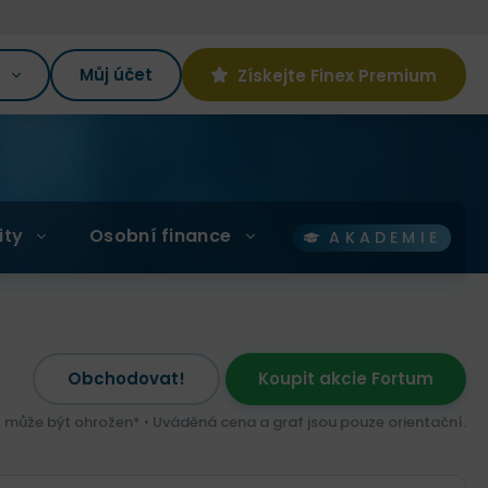
K
Můj účet
Získejte Finex Premium
ity
Osobní finance
AKADEMIE
Obchodovat!
Koupit akcie Fortum
l může být ohrožen* • Uváděná cena a graf jsou pouze orientační.