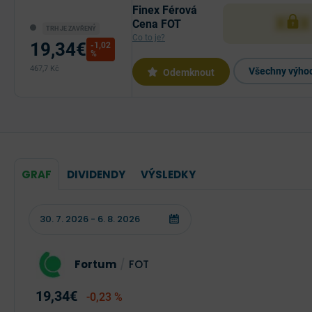
Finex Férová
XXX
Cena FOT
TRH JE ZAVŘENÝ
Co to je?
19,34€
-1,02
%
467,7 Kč
Všechny výhod
Odemknout
GRAF
DIVIDENDY
VÝSLEDKY
Fortum
/
FOT
19,34€
-0,23 %