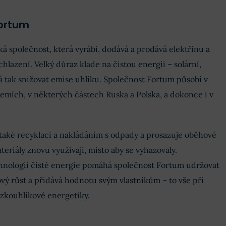
-38.17 %
Fortum
-38.12 %
ká společnost, která vyrábí, dodává a prodává elektřinu a
chlazení. Velký důraz klade na čistou energii – solární,
aly za očekáváním analytiků.
 tak snižovat emise uhlíku. Společnost Fortum působí v
oby
v jaderných a vodních
emích, v některých částech Ruska a Polska, a dokonce i v
nepříznivou hydrologickou
odařilo dosáhnout vyšších
nsumer Solutions.
také recyklací a nakládáním s odpady a prosazuje oběhové
 očekávat postupné zotavení
eriály znovu využívají, místo aby se vyhazovaly.
udou v číslech doznívat.
hnologií čisté energie pomáhá společnost Fortum udržovat
ekarbonizaci
a rozšiřování
ravě
). Fortum těží z vysoké
vý růst a přidává hodnotu svým vlastníkům – to vše při
i, a nadále se soustředí na
ízkouhlíkové energetiky.