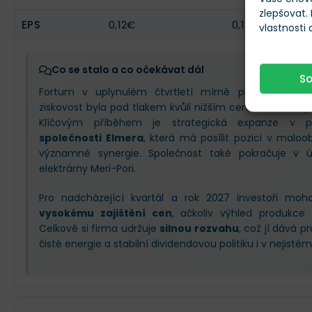
zlepšovat.
EPS
0,12€
0,12€
vlastnosti
Co se stalo a co očekávat dál
S
Fortum v uplynulém čtvrtletí mírně překonalo oček
ziskovost byla pod tlakem kvůli nižším cenám elektřin
Klíčovým příběhem je strategická expanze v
společnosti Elmera
, která má posílit pozici v malo
významné synergie. Společnost také pokračuje v 
elektrárny Meri-Pori.
Pro nadcházející kvartál a rok 2027 investoři moho
vysokému zajištění cen
, ačkoliv výhled produkce 
Celkově si firma udržuje
silnou rozvahu
, což jí dává pr
čisté energie a stabilní dividendovou politiku i v nejisté