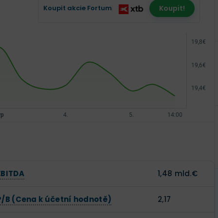
Koupit akcie Fortum
Koupit!
EBITDA
1,48 mld.€
P/B (Cena k účetní hodnotě)
2,17