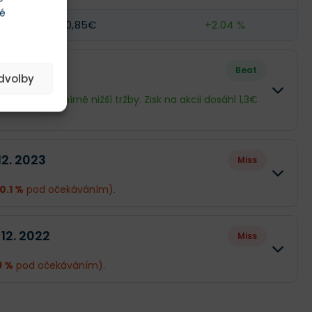
té
0,85€
+2.04 %
 12. 2024
Beat
edvolby
sku i přes mírně nižší tržby. Zisk na akcii dosáhl 1,3€
Skutečnost
Rozdíl
12. 2023
Miss
5,8 mld.€
-2.03 %
0.1 %
pod očekáváním).
1,16 mld.€
+23.31 %
Skutečnost
Rozdíl
 12. 2022
Miss
1,3€
+19.59 %
6,71 mld.€
-7.17 %
9 %
pod očekáváním).
-2,07 mld.€
-260.76 %
vat dál
Skutečnost
Rozdíl
tabilizace v náročných podmínkách. I přes nižší ceny