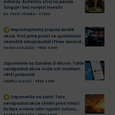
miliardy. Buffettův stroj na peníze
funguje i bez nových investic
BC. PAVEL SÝKORA
-
VČERA
Nepochopitelný propad skvělé
akcie. Proč jsme pozici ve společnosti
okamžitě zdvojnásobili | Finex akciové
portfolio
PATRIK KUDLÁČEK
-
PŘED 4 DNY
Zapomeňte na Sandisk či Micron. Tahle
nenápadná akcie může mít mnohem
větší potenciál
ONDŘEJ HLAVÁČ
-
PŘED 4 DNY
Zapomeňte na zlato! Tato
nenápadná akcie chrání před inflací
5x lépe a navíc vám vyplatí tučnou
dividendu
PATRIK KUDLÁČEK
-
PŘED 3 DNY