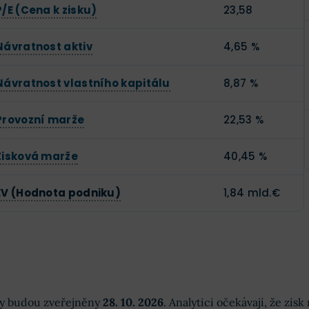
P/E (Cena k zisku)
23,58
Návratnost aktiv
4,65 %
Návratnost vlastního kapitálu
8,87 %
Provozní marže
22,53 %
Zisková marže
40,45 %
EV (Hodnota podniku)
1,84 mld.€
dky budou zveřejněny
28. 10. 2026
. Analytici očekávají, že zis