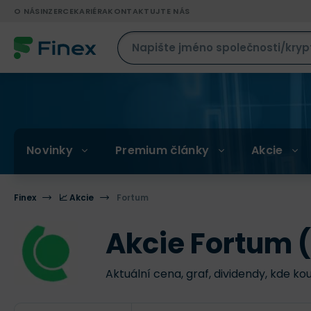
O NÁS
INZERCE
KARIÉRA
KONTAKTUJTE NÁS
Novinky
Premium články
Akcie
Finex
📈 Akcie
Fortum
Akcie Fortum 
Aktuální cena, graf, dividendy, kde ko