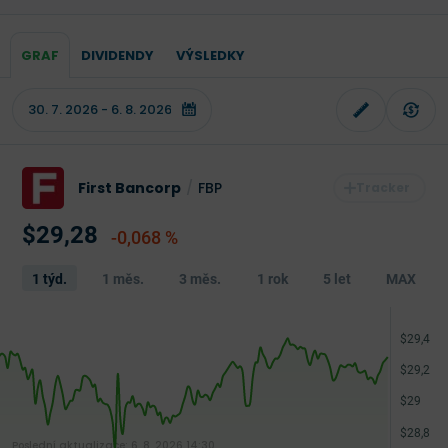
GRAF
DIVIDENDY
VÝSLEDKY
First Bancorp
/
FBP
$29,28
-0,068 %
1 týd.
1 měs.
3 měs.
1 rok
5 let
MAX
Poslední aktualizace:
6. 8. 2026 14:30