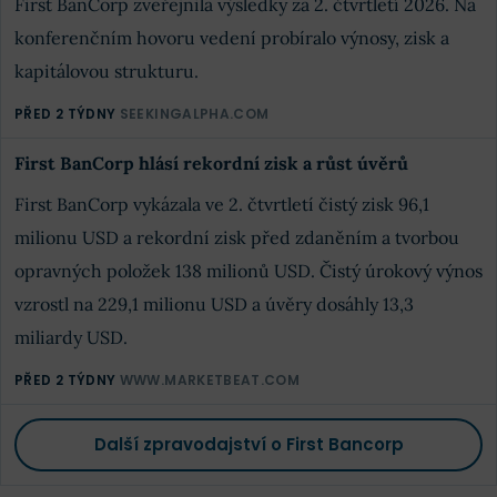
First BanCorp zveřejnila výsledky za 2. čtvrtletí 2026. Na
konferenčním hovoru vedení probíralo výnosy, zisk a
kapitálovou strukturu.
PŘED 2 TÝDNY
SEEKINGALPHA.COM
First BanCorp hlásí rekordní zisk a růst úvěrů
First BanCorp vykázala ve 2. čtvrtletí čistý zisk 96,1
milionu USD a rekordní zisk před zdaněním a tvorbou
opravných položek 138 milionů USD. Čistý úrokový výnos
vzrostl na 229,1 milionu USD a úvěry dosáhly 13,3
miliardy USD.
PŘED 2 TÝDNY
WWW.MARKETBEAT.COM
Další zpravodajství o First Bancorp