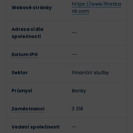
https://www.1firstba
Webové stránky
nk.com
Adresa sídla
--
společnosti
Datum IPO
--
Sektor
Finanční služby
Průmysl
Banky
Zaměstnanci
3 218
Vedení společnosti
--