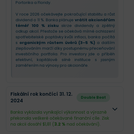
Portorika a Floridy.
V roce 2026 očekávejte pokračující stabilitu a růst
dividend o 11 %. Banka plánuje
vrátit akcionářům
téměř 100 % zisku
skrze dividendy a zpětný
odkup akcií. Přestože se očekává mírné ochlazení
spotřebitelské poptávky kvůli inflaci, banka počítá
s
organickým růstem úvěrů (3–5 %)
a dalším
zlepšováním marží díky postupnému přeceňování
investičního portfolia. Pro investory jde o příběh
efektivní, kapitálově silné instituce s jasným
zaměřením na výnosy pro akcionáře.
Fiskální rok končící 31. 12.
Double Beat
2024
Banka vykázala vynikající výkonnost a výrazně
překonala veškeré očekávané finanční cíle. Zisk
na akcii dosáhl $1,81 (
3.2 %
nad očekávání).