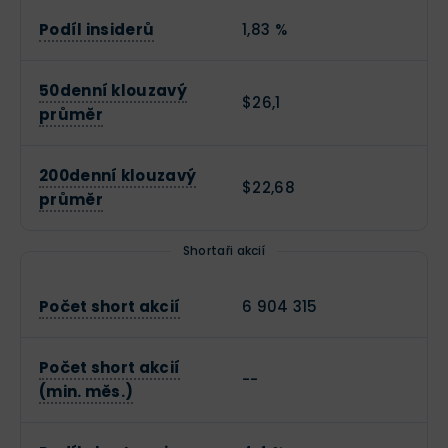
Podíl insiderů
1,83 %
50denní klouzavý
$26,1
průměr
200denní klouzavý
$22,68
průměr
Shortaři akcií
Počet short akcií
6 904 315
Počet short akcií
--
(min. měs.)