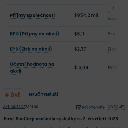
Návratno
Příjmy společnosti
$954,2 mil.
kapitálu
RPS (Příjmy na akcii)
$6,11
Provozn
EPS (Zisk na akcii)
$2,37
Zisková
Účetní hodnota na
$13,04
EV (Hod
akcii
NEJČTENĚJŠÍ
ŽIVĚ
AKTUALIZACE
ZA
01:00
CO TO JE?
First BanCorp oznámila výsledky za 2. čtvrtletí 2026