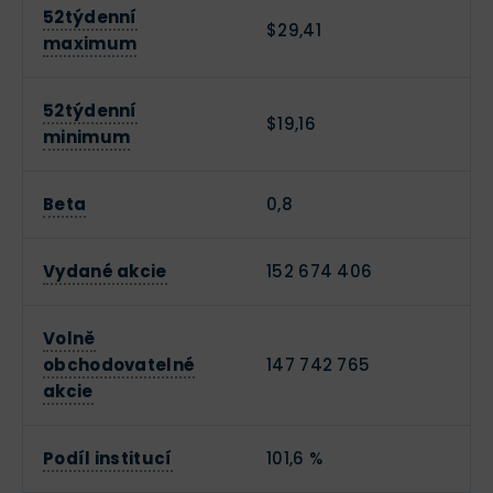
52týdenní
$29,41
maximum
52týdenní
$19,16
minimum
Beta
0,8
Vydané akcie
152 674 406
Volně
obchodovatelné
147 742 765
akcie
Podíl institucí
101,6 %