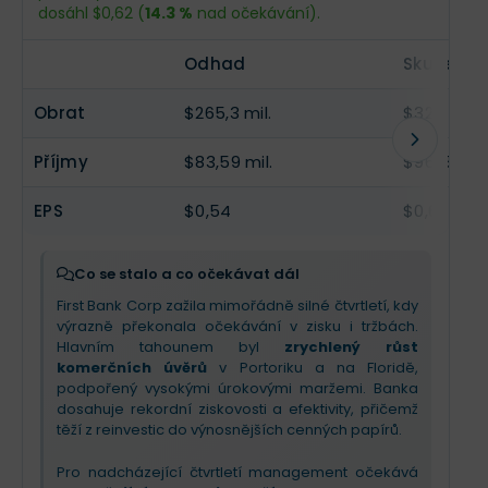
dosáhl $0,62 (
14.3 %
nad očekávání).
EPS
$0,58
--
Odhad
Skutečno
Obrat
$265,3 mil.
$324,3 mil
Příjmy
$83,59 mil.
$96,15 mil.
EPS
$0,54
$0,62
Co se stalo a co očekávat dál
First Bank Corp zažila mimořádně silné čtvrtletí, kdy
výrazně překonala očekávání v zisku i tržbách.
Hlavním tahounem byl
zrychlený růst
komerčních úvěrů
v Portoriku a na Floridě,
podpořený vysokými úrokovými maržemi. Banka
dosahuje rekordní ziskovosti a efektivity, přičemž
těží z reinvestic do výnosnějších cenných papírů.
Pro nadcházející čtvrtletí management očekává