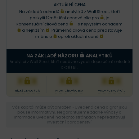
AKTUÁLNÍ CENA
Na základě odhadů
analytiků z Wall Street, kteří
poskytli 12měsíční cenové cíle pro
, je
konsenzuální cílová cena
– s nejvyšším odhadem
a nejnižším
. Průměrná cílová cena představuje
změnu o
oproti aktuální ceně
.
NA ZÁKLADĚ NÁZORU
ANALYTIKŮ
Analytici z Wall Street, kteří nedávno vydali doporučení ohledně
akcií FBP.
XXX
XXX
XXX
NÍZKÝ CENOVÝ CÍL
PRŮM. CÍLOVÁ CENA
VYSOKÝ CENOVÝ CÍL
Váš kapitál může být ohrožen • Uvedená cena a graf jsou
pouze informativní. Negarantujeme žádné výnosy a
informace uvedené na těchto stránkách nepředstavují
investiční poradenství.