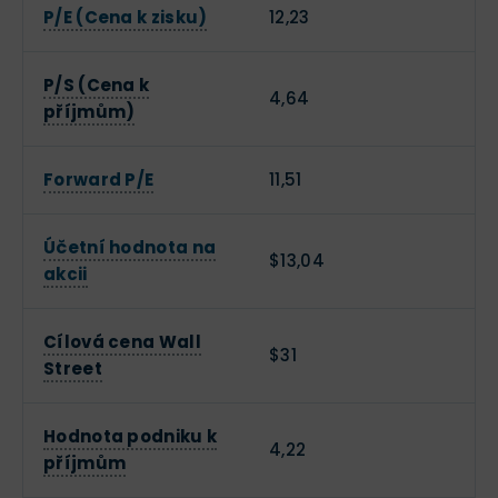
P/E (Cena k zisku)
12,23
P/S (Cena k
4,64
příjmům)
Forward P/E
11,51
Účetní hodnota na
$13,04
akcii
Cílová cena Wall
$31
Street
Hodnota podniku k
4,22
příjmům