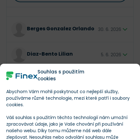
marží, protože banka plánuje
reinvestovat levné
cenné papíry do výnosnějších úvěrů
. Prioritou
zůstává digitalizace a expanze poboček.
Očekávejte stabilitu, mírný růst úvěrů a potvrzený
závazek k výplatě dividend, které byly aktuálně
Směr obchodu
Typ insidera
Berges Gonzalez Orlando
30. 6. 2026
navýšeny o 13 %
.
officer: EVP and CFO
$XX XXX
Diaz-Bento Lilian
5. 6. 2026
Souhlas s použitím
officer: EVP
$XX XXX
cookies
Eaves Patricia
31. 3. 2026
Abychom Vám mohli poskytnout co nejlepší služby,
používáme různé technologie, mezi které patří i soubory
director
$XX XXX
Eaves Patricia
cookies.
31. 3. 2026
Váš souhlas s použitím těchto technologií nám umožní
zpracovávat údaje, jako je Vaše chování při používání
director
$XX XXX
ALEMAN AURELIO
našeho webu. Díky tomu můžeme náš web dále
21. 3. 2026
zlepšovat. Nesouhlas nebo odvolání souhlasu může