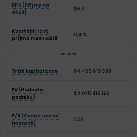
RPS (Příjmy na
$6,11
akcii)
Kvartální růst
9,4 %
příjmů meziročně
Valuace
Tržní kapitalizace
$4 459 619 399
EV (Hodnota
$4 025 416 192
podniku)
P/B (Cena k účetní
2,22
hodnotě)