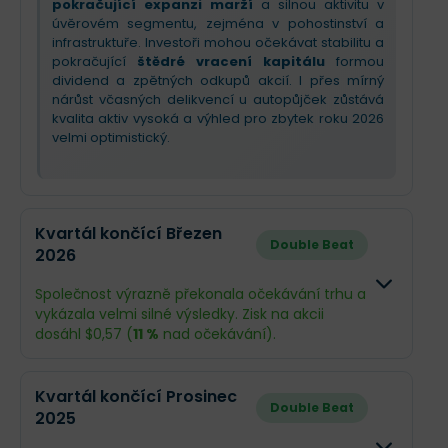
pokračující expanzi marží
a silnou aktivitu v
úvěrovém segmentu, zejména v pohostinství a
infrastruktuře. Investoři mohou očekávat stabilitu a
pokračující
štědré vracení kapitálu
formou
dividend a zpětných odkupů akcií. I přes mírný
nárůst včasných delikvencí u autopůjček zůstává
kvalita aktiv vysoká a výhled pro zbytek roku 2026
velmi optimistický.
Kvartál končící Březen
Double Beat
2026
Společnost výrazně překonala očekávání trhu a
vykázala velmi silné výsledky. Zisk na akcii
dosáhl $0,57 (
11 %
nad očekávání).
Odhad
Skutečno
Kvartál končící Prosinec
Double Beat
2025
Obrat
$258,7 mil.
$318,5 mil.