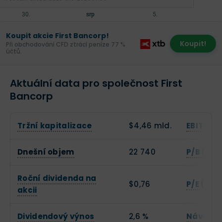
Koupit akcie First Bancorp!
Koupit!
Při obchodování CFD ztrácí peníze 77 %
účtů.
Aktuální data pro společnost First
Bancorp
Tržní kapitalizace
$4,46 mld.
EBITDA
Dnešní objem
22 740
P/B (Cen
Roční dividenda na
$0,76
P/E (Cen
akcii
Dividendový výnos
2,6 %
Návratno