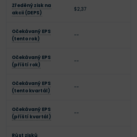
Zředěný zisk na
$2,37
akcii (DEPS)
Očekávaný EPS
--
(tento rok)
Očekávaný EPS
--
(příští rok)
Očekávaný EPS
--
(tento kvartál)
Očekávaný EPS
--
(příští kvartál)
Růst zisků