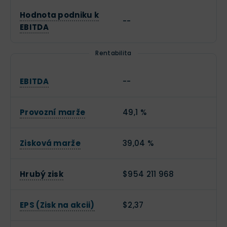
Hodnota podniku k
--
EBITDA
Rentabilita
EBITDA
--
Provozní marže
49,1 %
Zisková marže
39,04 %
Hrubý zisk
$954 211 968
EPS (Zisk na akcii)
$2,37