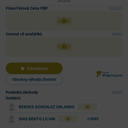
615,6 Kč
Finex Férová Cena FBP
Co to je?
XXX
Cenový cíl analytiků
Detaily
XXX
Odemknout
Všechny výhody členství
Poslední obchody
Detaily
insiderů
BERGES GONZALEZ ORLANDO
XXX
DIAZ-BENTO LILIAN
+3095
XXX