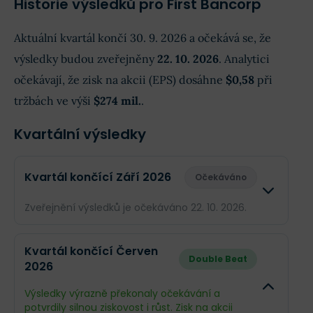
Historie výsledků pro First Bancorp
Aktuální kvartál končí 30. 9. 2026 a očekává se, že
výsledky budou zveřejněny
22. 10. 2026
. Analytici
očekávají, že zisk na akcii (EPS) dosáhne
$0,58
při
tržbách ve výši
$274 mil.
.
Kvartální výsledky
Kvartál končící Září 2026
Očekáváno
Zveřejnění výsledků je očekáváno 22. 10. 2026.
Odhad
Skuteč
Kvartál končící Červen
Double Beat
2026
Obrat
$274 mil.
--
Výsledky výrazně překonaly očekávání a
Příjmy
$89,96 mil.
--
potvrdily silnou ziskovost i růst. Zisk na akcii