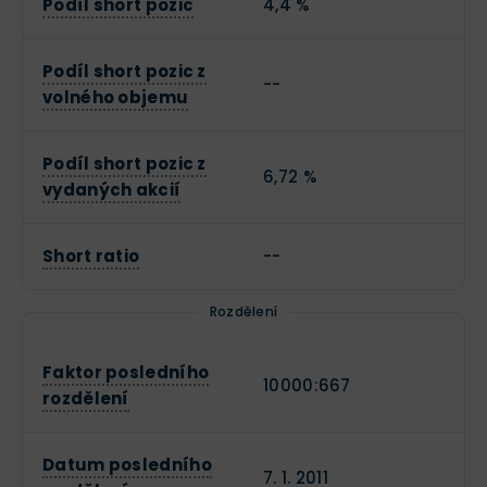
Podíl short pozic
4,4 %
Podíl short pozic z
--
volného objemu
Podíl short pozic z
6,72 %
vydaných akcií
Short ratio
--
Rozdělení
Faktor posledního
10000:667
rozdělení
Datum posledního
7. 1. 2011