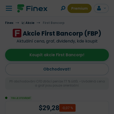
Premium
Finex
📈 Akcie
First Bancorp
Akcie First Bancorp (FBP)
Aktuální cena, graf, dividendy, kde koupit
Koupit akcie First Bancorp!
Obchodovat!
Při obchodování CFD ztrácí peníze 77 % účtů. • Uváděná cena
a graf jsou pouze orientační.
TRH JE OTEVŘENÝ
$29,28
-0,07 %