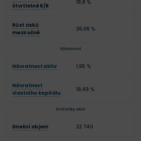
19,9 %
čtvrtletně R/R
Růst zisků
26,06 %
meziročně
Výkonnost
Návratnost aktiv
1,95 %
Návratnost
19,49 %
vlastního kapitálu
Statistiky akcií
Dnešní objem
22 740