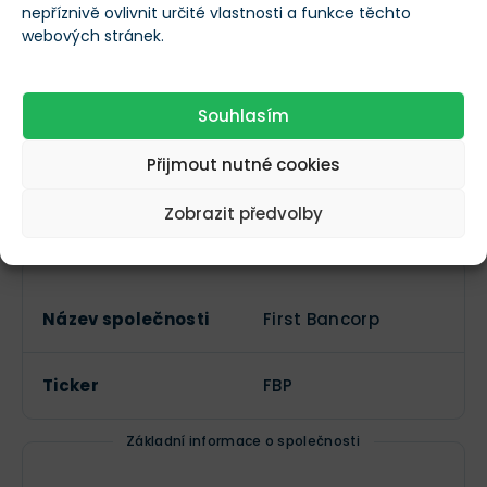
nepříznivě ovlivnit určité vlastnosti a funkce těchto
director, officer: President and CEO
webových stránek.
Předchozí
Další
$XX XXX
Souhlasím
Přijmout nutné cookies
Více informací o akciích First Bancorp
Zobrazit předvolby
(FBP)
Základní informace
Název společnosti
First Bancorp
Ticker
FBP
Základní informace o společnosti