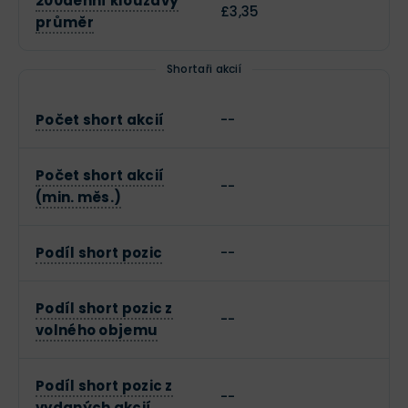
200denní klouzavý
£3,35
průměr
Shortaři akcií
Počet short akcií
--
Počet short akcií
--
(min. měs.)
Podíl short pozic
--
Podíl short pozic z
--
volného objemu
Podíl short pozic z
--
vydaných akcií