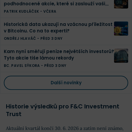
podhodnocené akcie, které si zaslouží vaši
pozornost
PATRIK KUDLÁČEK
-
VČERA
Historická data ukazují na vzácnou příležitost
v Bitcoinu. Co na to experti?
ONDŘEJ HLAVÁČ
-
PŘED 3 DNY
Kam nyní směřují peníze největších investorů?
Tyto akcie tiše lámou rekordy
BC. PAVEL SÝKORA
-
PŘED 3 DNY
Další novinky
Historie výsledků pro F&C Investment
Trust
Aktuální kvartál končí 30. 6. 2026 a zatím není známo,