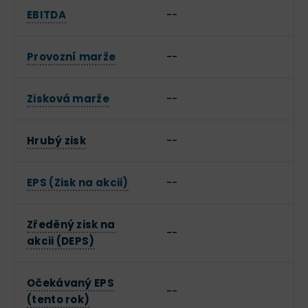
EBITDA
--
Provozní marže
--
Zisková marže
--
Hrubý zisk
--
EPS (Zisk na akcii)
--
Zředěný zisk na
--
akcii (DEPS)
Očekávaný EPS
--
(tento rok)