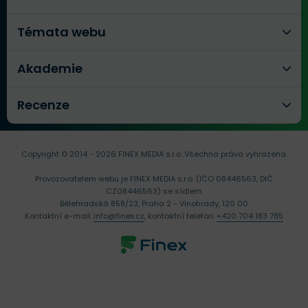
Témata webu
Akademie
Recenze
Copyright © 2014 - 2026 FINEX MEDIA s.r.o.
Všechna práva vyhrazena.
Provozovatelem webu je FINEX MEDIA s.r.o. (IČO 08446563, DIČ
CZ08446563) se sídlem
Bělehradská 858/23, Praha 2 - Vinohrady, 120 00
Kontaktní e-mail:
info@finex.cz
, kontaktní telefon:
+420 704 183 785