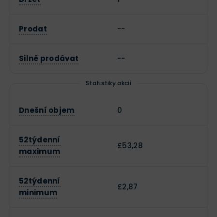
Prodat
--
Silně prodávat
--
Statistiky akcií
Dnešní objem
0
52týdenní
£53,28
maximum
52týdenní
£2,87
minimum