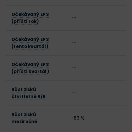
Očekávaný EPS
--
(příští rok)
Očekávaný EPS
--
(tento kvartál)
Očekávaný EPS
--
(příští kvartál)
Růst zisků
--
čtvrtletně R/R
Růst zisků
-83 %
meziročně