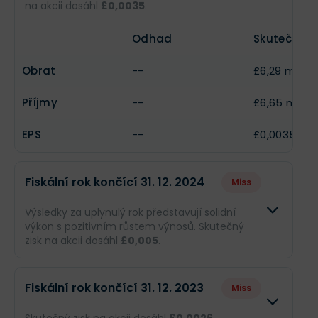
EPS
--
£0,0018
na akcii dosáhl
£0,0035
.
Odhad
Skutečnost
Obrat
--
£6,29 mil.
Příjmy
--
£6,65 mil.
EPS
--
£0,0035
Fiskální rok končící 31. 12. 2024
Miss
Výsledky za uplynulý rok představují solidní
výkon s pozitivním růstem výnosů. Skutečný
zisk na akcii dosáhl
£0,005
.
Odhad
Skutečnost
Fiskální rok končící 31. 12. 2023
Miss
Obrat
--
£6,45 mil.