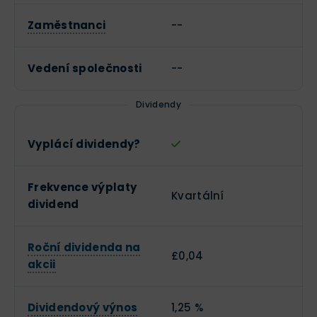
Zaměstnanci
--
Vedení společnosti
--
Dividendy
Vyplácí dividendy?
Frekvence výplaty
Kvartální
dividend
Roční dividenda na
£0,04
akcii
Dividendový výnos
1,25 %