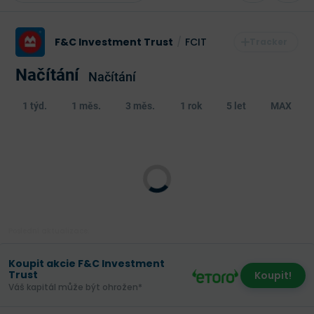
F&C Investment Trust
/
FCIT
Načítání
Načítání
1 týd.
1 měs.
3 měs.
1 rok
5 let
MAX
Poslední aktualizace:
Koupit akcie F&C Investment
Trust
Koupit!
Váš kapitál může být ohrožen*