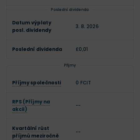
Poslední dividenda
Datum výplaty
3. 8. 2026
posl. dividendy
Poslední dividenda
£0,01
Příjmy
Příjmy společnosti
0 FCIT
RPS (Příjmy na
--
akcii)
Kvartální růst
--
příjmů meziročně