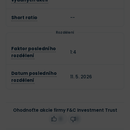
Short ratio
--
Rozdělení
Faktor posledního
1:4
rozdělení
Datum posledního
11. 5. 2026
rozdělení
Ohodnoťte akcie firmy F&C Investment Trust
0
0