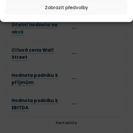
Forward P/E
--
Zobrazit předvolby
Účetní hodnota na
--
akcii
Cílová cena Wall
--
Street
Hodnota podniku k
--
příjmům
Hodnota podniku k
--
EBITDA
Rentabilita