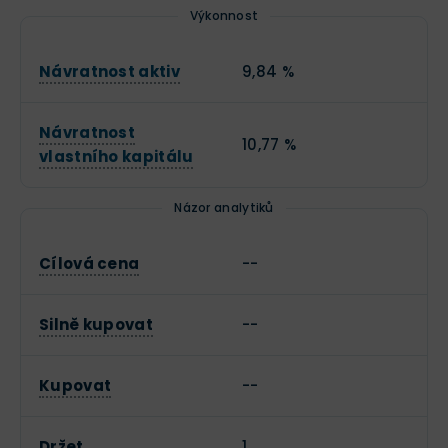
Výkonnost
Návratnost aktiv
9,84 %
Návratnost
10,77 %
vlastního kapitálu
Názor analytiků
Cílová cena
--
Silně kupovat
--
Kupovat
--
Držet
1