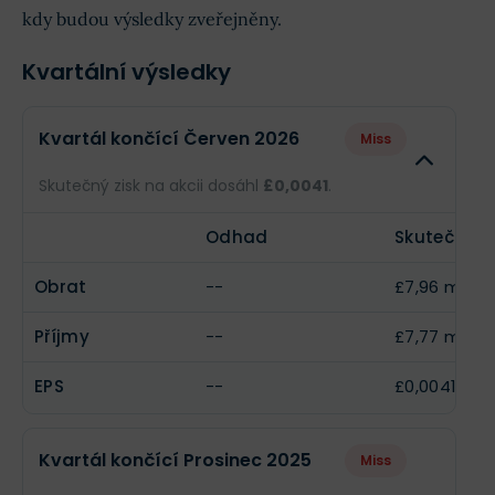
kdy budou výsledky zveřejněny.
Kvartální výsledky
Kvartál končící Červen 2026
Miss
Skutečný zisk na akcii dosáhl
£0,0041
.
Odhad
Skutečnost
Obrat
--
£7,96 mil.
Příjmy
--
£7,77 mil.
EPS
--
£0,0041
Kvartál končící Prosinec 2025
Miss