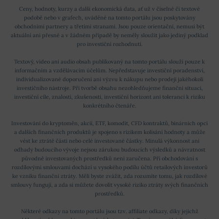
Ceny, hodnoty, kurzy a další ekonomická data, ať už v číselné či textové
podobě nebo v grafech, uváděné na tomto portálu jsou poskytovány
obchodními partnery a třetími stranami. Jsou pouze orientační, nemusí být
aktuální ani přesné a v žádném případě by neměly sloužit jako jediný podklad
pro investiční rozhodnutí.
Textový, video ani audio obsah publikovaný na tomto portálu slouží pouze k
informačním a vzdělávacím účelům. Nepředstavuje investiční poradenství,
individualizované doporučení ani výzvu k nákupu nebo prodeji jakéhokoli
investičního nástroje. Při tvorbě obsahu nezohledňujeme finanční situaci,
investiční cíle, znalosti, zkušenosti, investiční horizont ani toleranci k riziku
konkrétního čtenáře.
Investování do kryptoměn, akcií, ETF, komodit, CFD kontraktů, binárních opcí
a dalších finančních produktů je spojeno s rizikem kolísání hodnoty a může
vést ke ztrátě části nebo celé investované částky. Minulá výkonnost ani
odhady budoucího vývoje nejsou zárukou budoucích výsledků a návratnost
původně investovaných prostředků není zaručena. Při obchodování s
rozdílovými smlouvami dochází u vysokého podílu účtů retailových investorů
ke vzniku finanční ztráty. Měli byste zvážit, zda rozumíte tomu, jak rozdílové
smlouvy fungují, a zda si můžete dovolit vysoké riziko ztráty svých finančních
prostředků.
Některé odkazy na tomto portálu jsou tzv. affiliate odkazy, díky jejichž