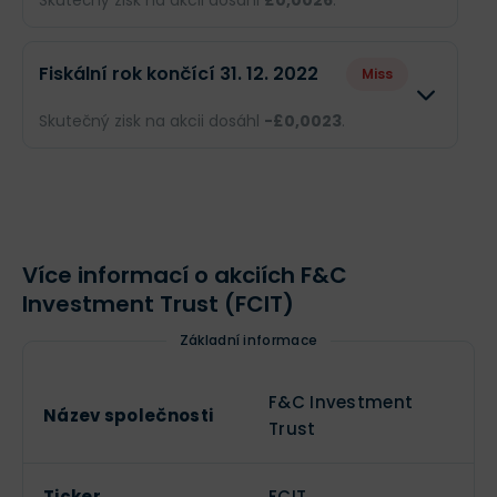
Skutečný zisk na akcii dosáhl
£0,0026
.
Příjmy
--
£10 mil.
Odhad
Skutečnost
Fiskální rok končící 31. 12. 2022
Miss
EPS
--
£0,005
Obrat
--
£5,42 mil.
Skutečný zisk na akcii dosáhl
-£0,0023
.
Příjmy
--
£5,33 mil.
Odhad
Skutečnost
EPS
--
£0,0026
Obrat
--
£3,16 mil.
Více informací o akciích F&C
Příjmy
--
-£4,91 mil.
Investment Trust (FCIT)
EPS
--
-£0,0023
Základní informace
F&C Investment
Název společnosti
Trust
Ticker
FCIT