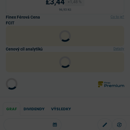
£3,44
+1,48 %
96,93 Kč
Finex Férová Cena
Co to je?
FCIT
Cenový cíl analytiků
Detaily
GRAF
DIVIDENDY
VÝSLEDKY