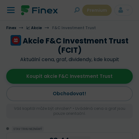
Premium
Finex
📈 Akcie
F&C Investment Trust
Akcie F&C Investment Trust
(FCIT)
Aktuální cena, graf, dividendy, kde koupit
Koupit akcie F&C Investment Trust
Obchodovat!
Váš kapitál může být ohrožen* • Uváděná cena a graf jsou
pouze orientační.
STAV TRHU NEZNÁMÝ