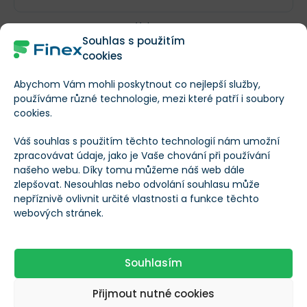
Valuace
Souhlas s použitím
cookies
Tržní kapitalizace
£6 314 179 344
Abychom Vám mohli poskytnout co nejlepší služby,
používáme různé technologie, mezi které patří i soubory
EV (Hodnota
cookies.
--
podniku)
Váš souhlas s použitím těchto technologií nám umožní
zpracovávat údaje, jako je Vaše chování při používání
P/B (Cena k účetní
našeho webu. Díky tomu můžeme náš web dále
--
hodnotě)
zlepšovat. Nesouhlas nebo odvolání souhlasu může
nepříznivě ovlivnit určité vlastnosti a funkce těchto
webových stránek.
P/E (Cena k zisku)
9,46
Souhlasím
P/S (Cena k
924
příjmům)
Přijmout nutné cookies