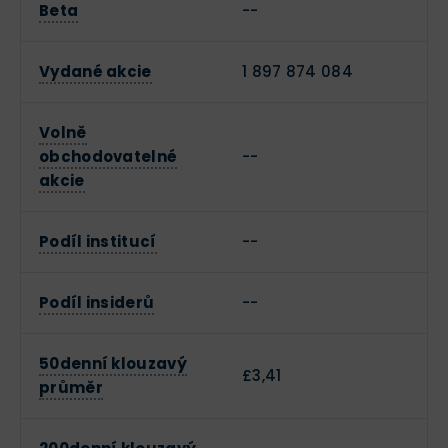
Beta
--
Vydané akcie
1 897 874 084
Volně
obchodovatelné
--
akcie
Podíl institucí
--
Podíl insiderů
--
50denní klouzavý
£3,41
průměr