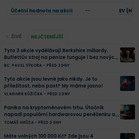
Účetní hodnota na akcii
--
EV (Hod
ŽIVĚ
NEJČTENĚJŠÍ
Tyto 3 akcie vydělávají Berkshire miliardy.
Buffettův stroj na peníze funguje i bez nových
investic
BC. PAVEL SÝKORA
-
PŘED 2 DNY
Tyto akcie jsou levné jako nikdy. Je to
příležitost, nebo past? My máme jasno!
VLADIMÍR RŮŽIČKA
-
PŘED 2 DNY
Panika na kryptoměnovém trhu. Útočník
napadl populární hardwarovou peněženku a
odcizil přes miliardu
TOMÁŠ HRŮZA
-
PŘED 3 DNY
Máte volných 100 000 Kč? Zde jsou 4