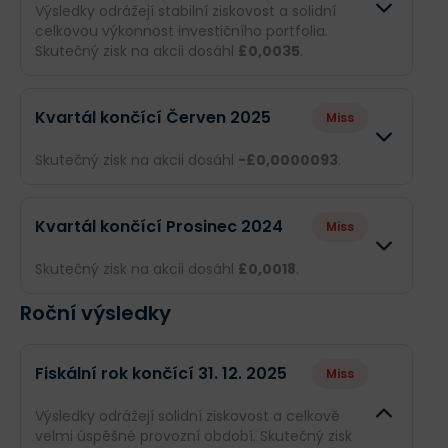
Výsledky odrážejí stabilní ziskovost a solidní
celkovou výkonnost investičního portfolia.
Skutečný zisk na akcii dosáhl
£0,0035
.
Odhad
Skutečnost
Kvartál končící Červen 2025
Miss
Obrat
--
£5,96 mil.
Skutečný zisk na akcii dosáhl
-£0,0000093
.
Příjmy
--
£6,67 mil.
Odhad
Skutečnost
Kvartál končící Prosinec 2024
Miss
EPS
--
£0,0035
Obrat
--
£330,4 tis.
Skutečný zisk na akcii dosáhl
£0,0018
.
Příjmy
--
-£17,73 tis.
Roční výsledky
Odhad
Skutečnost
EPS
--
-£0,0000093
Obrat
--
£3,72 mil.
Fiskální rok končící 31. 12. 2025
Miss
Příjmy
--
£3,51 mil.
Výsledky odrážejí solidní ziskovost a celkově
velmi úspěšné provozní období. Skutečný zisk