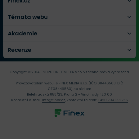
Finex.cz
Témata webu
Akademie
Recenze
Copyright © 2014 - 2026 FINEX MEDIA s.r.o.
Všechna práva vyhrazena.
Provozovatelem webu je FINEX MEDIA s.r.o. (IČO 08446563, DIČ
CZ08446563) se sídlem
Bělehradská 858/23, Praha 2 - Vinohrady, 120 00
Kontaktní e-mail:
info@finex.cz
, kontaktní telefon:
+420 704 183 785