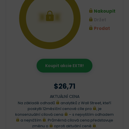
Nakoupit
XXX
Držet
Prodat
Koupit akcie EXTR!
$26,71
AKTUÁLNÍ CENA
Na základě odhadů
analytiků z Wall Street, kteří
poskytli 12měsíční cenové cíle pro
, je
konsenzuální cílová cena
– s nejvyšším odhadem
a nejnižším
. Průměrná cílová cena představuje
změnu o
oproti aktuální ceně
.