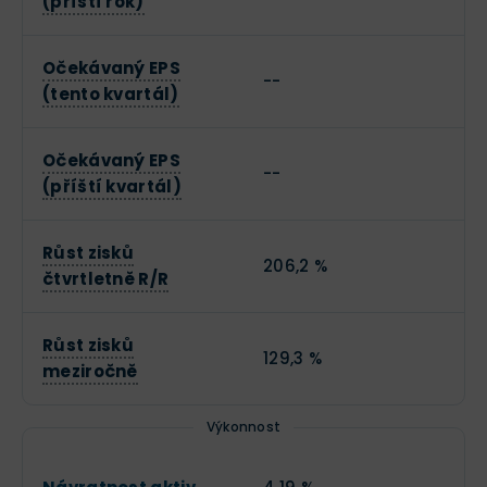
(příští rok)
Očekávaný EPS
--
(tento kvartál)
Očekávaný EPS
--
(příští kvartál)
Růst zisků
206,2 %
čtvrtletně R/R
Růst zisků
129,3 %
meziročně
Výkonnost