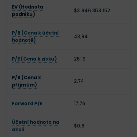
EV (Hodnota
$3 946 353 152
podniku)
P/B (Cena k účetní
43,94
hodnotě)
P/E (Cena k zisku)
261,9
P/S (Cena k
2,74
příjmům)
Forward P/E
17,76
Účetní hodnota na
$0,6
akcii