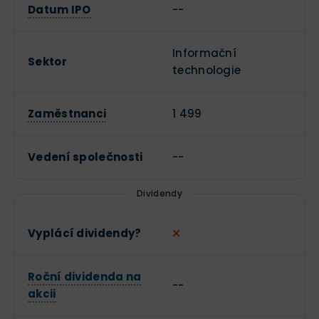
Datum IPO
--
Informační
Sektor
technologie
Zaměstnanci
1 499
Vedení společnosti
--
Dividendy
Vyplácí dividendy?
Roční dividenda na
--
akcii