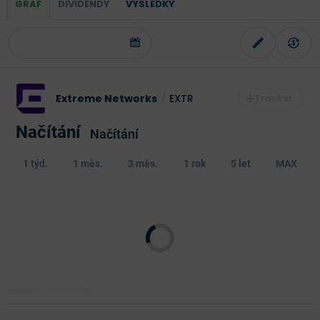
GRAF
DIVIDENDY
VÝSLEDKY
Extreme Networks
/
EXTR
Načítání
Načítání
1 týd.
1 měs.
3 měs.
1 rok
5 let
MAX
Poslední aktualizace: