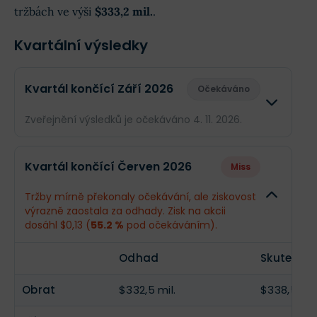
tržbách ve výši
$333,2 mil.
.
Kvartální výsledky
Kvartál končící Září 2026
Očekáváno
Zveřejnění výsledků je očekáváno 4. 11. 2026.
Odhad
Skuteč
Kvartál končící Červen 2026
Miss
Obrat
$333,2 mil.
--
Tržby mírně překonaly očekávání, ale ziskovost
výrazně zaostala za odhady. Zisk na akcii
Příjmy
$38,03 mil.
--
dosáhl $0,13 (
55.2 %
pod očekáváním).
EPS
$0,28
--
Odhad
Skutečno
Obrat
$332,5 mil.
$338,5 mil