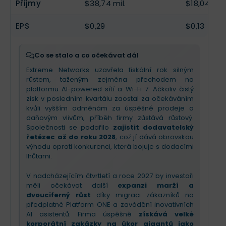
Příjmy
$38,74 mil.
$18,04 mil.
EPS
$0,29
$0,13
Co se stalo a co očekávat dál
Extreme Networks uzavřela fiskální rok silným
růstem, taženým zejména přechodem na
platformu AI-powered sítí a Wi-Fi 7. Ačkoliv čistý
zisk v posledním kvartálu zaostal za očekáváním
kvůli vyšším odměnám za úspěšné prodeje a
daňovým vlivům, příběh firmy zůstává růstový.
Společnosti se podařilo
zajistit dodavatelský
řetězec až do roku 2028
, což jí dává obrovskou
výhodu oproti konkurenci, která bojuje s dodacími
lhůtami.
V nadcházejícím čtvrtletí a roce 2027 by investoři
měli očekávat další
expanzi marží a
dvouciferný růst
díky migraci zákazníků na
předplatné Platform ONE a zavádění inovativních
AI asistentů. Firma úspěšně
získává velké
korporátní zakázky na úkor gigantů jako