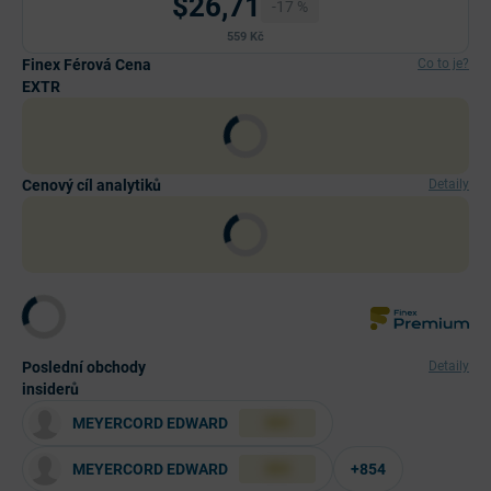
$26,71
-17 %
559 Kč
Finex Férová Cena
Co to je?
EXTR
Cenový cíl analytiků
Detaily
Poslední obchody
Detaily
insiderů
MEYERCORD EDWARD
XXX
MEYERCORD EDWARD
+854
XXX