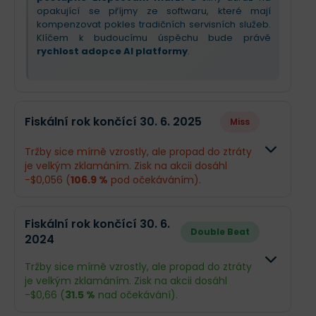
opakující se příjmy ze softwaru, které mají
kompenzovat pokles tradičních servisních služeb.
Klíčem k budoucímu úspěchu bude právě
rychlost adopce AI platformy
.
Fiskální rok končící 30. 6. 2025
Miss
Tržby sice mírně vzrostly, ale propad do ztráty
je velkým zklamáním. Zisk na akcii dosáhl
-$0,056 (
106.9 %
pod očekáváním).
Odhad
Skutečnos
Fiskální rok končící 30. 6.
Double Beat
2024
Obrat
$1,13 mld.
$1,14 mld.
Tržby sice mírně vzrostly, ale propad do ztráty
Příjmy
$107,3 mil.
-$7,47 mil.
je velkým zklamáním. Zisk na akcii dosáhl
-$0,66 (
31.5 %
nad očekávání).
EPS
$0,82
-$0,056