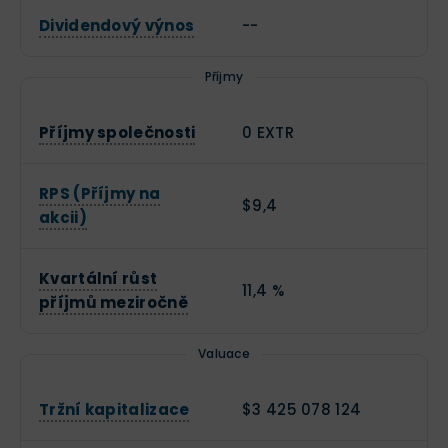
Dividendový výnos
--
Příjmy
Příjmy společnosti
0 EXTR
RPS (Příjmy na
$9,4
akcii)
Kvartální růst
11,4 %
příjmů meziročně
Valuace
Tržní kapitalizace
$3 425 078 124