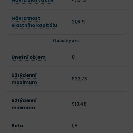
Návratnost aktiv
4,19 %
Návratnost
21,6 %
vlastního kapitálu
Statistiky akcií
Dnešní objem
0
52týdenní
$33,73
maximum
52týdenní
$13,48
minimum
Beta
1,8