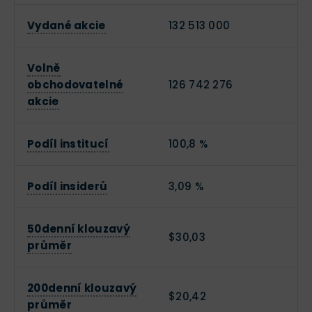
Vydané akcie
132 513 000
Volně
obchodovatelné
126 742 276
akcie
Podíl institucí
100,8 %
Podíl insiderů
3,09 %
50denní klouzavý
$30,03
průměr
200denní klouzavý
$20,42
průměr