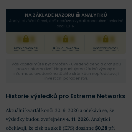
NA ZÁKLADĚ NÁZORU
ANALYTIKŮ
Analytici z Wall Street, kteří nedávno vydali doporučení ohledně
akcií EXTR.
XXX
XXX
XXX
NÍZKÝ CENOVÝ CÍL
PRŮM. CÍLOVÁ CENA
VYSOKÝ CENOVÝ CÍL
Váš kapitál může být ohrožen • Uvedená cena a graf jsou
pouze informativní. Negarantujeme žádné výnosy a
informace uvedené na těchto stránkách nepředstavují
investiční poradenství.
Historie výsledků pro Extreme Networks
Aktuální kvartál končí 30. 9. 2026 a očekává se, že
výsledky budou zveřejněny
4. 11. 2026
. Analytici
očekávají, že zisk na akcii (EPS) dosáhne
$0,28
při