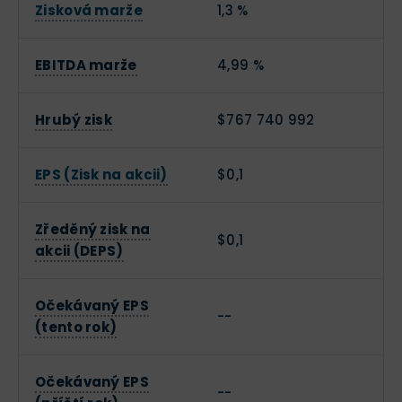
Zisková marže
1,3 %
EBITDA marže
4,99 %
Hrubý zisk
$767 740 992
EPS (Zisk na akcii)
$0,1
Zředěný zisk na
$0,1
akcii (DEPS)
Očekávaný EPS
--
(tento rok)
Očekávaný EPS
--