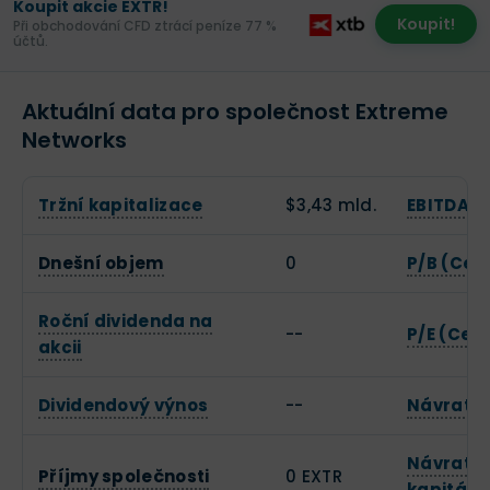
Koupit akcie EXTR!
Koupit!
Při obchodování CFD ztrácí peníze 77 %
účtů.
Aktuální data pro společnost Extreme
Networks
Tržní kapitalizace
$3,43 mld.
EBITDA
Dnešní objem
0
P/B (Cen
Roční dividenda na
--
P/E (Cena
akcii
Dividendový výnos
--
Návratno
Návratno
Příjmy společnosti
0 EXTR
kapitálu