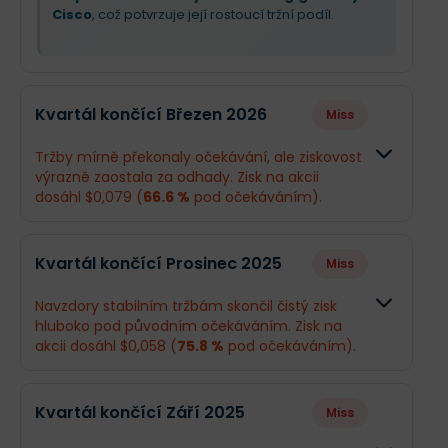
Cisco
, což potvrzuje její rostoucí tržní podíl.
Kvartál končící Březen 2026
Miss
Tržby mírně překonaly očekávání, ale ziskovost
výrazně zaostala za odhady. Zisk na akcii
dosáhl $0,079 (
66.6 %
pod očekáváním).
Odhad
Skutečnos
Kvartál končící Prosinec 2025
Miss
Obrat
$311,5 mil.
$316,9 mil.
Navzdory stabilním tržbám skončil čistý zisk
hluboko pod původním očekáváním. Zisk na
Příjmy
$31,71 mil.
$10,59 mil.
akcii dosáhl $0,058 (
75.8 %
pod očekáváním).
EPS
$0,24
$0,079
Odhad
Skutečnos
Kvartál končící Září 2025
Miss
Obrat
$312,3 mil.
$317,9 mil.
Co se stalo a co očekávat dál