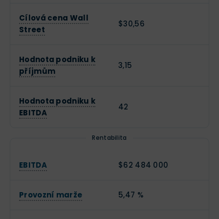
Cílová cena Wall
$30,56
Street
Hodnota podniku k
3,15
příjmům
Hodnota podniku k
42
EBITDA
Rentabilita
EBITDA
$62 484 000
Provozní marže
5,47 %