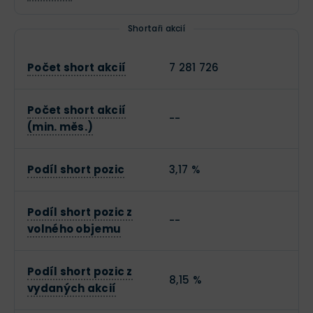
Shortaři akcií
Počet short akcií
7 281 726
Počet short akcií
--
(min. měs.)
Podíl short pozic
3,17 %
Podíl short pozic z
--
volného objemu
Podíl short pozic z
8,15 %
vydaných akcií