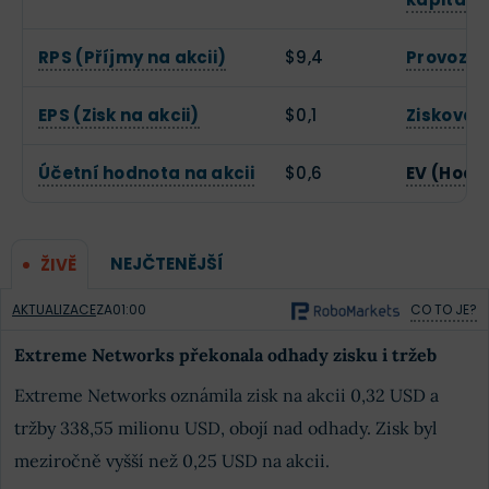
RPS (Příjmy na akcii)
$9,4
Provozní
EPS (Zisk na akcii)
$0,1
Zisková 
Účetní hodnota na akcii
$0,6
EV (Hodn
NEJČTENĚJŠÍ
ŽIVĚ
AKTUALIZACE
ZA
01:00
CO TO JE?
Extreme Networks překonala odhady zisku i tržeb
Extreme Networks oznámila zisk na akcii 0,32 USD a
tržby 338,55 milionu USD, obojí nad odhady. Zisk byl
meziročně vyšší než 0,25 USD na akcii.