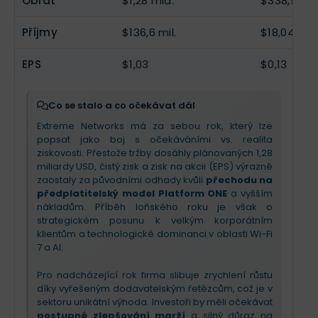
Obrat
$1,28 mld.
$338,5 mil
firmy zůstává růstový.
technologické převaze v oblasti AI
a síťových
tkaniv (fabric), což jí umožňuje promítat vyšší
Příjmy
$136,6 mil.
$18,04 mil.
Klíčovým motorem je přechod na software a
náklady do cen bez ztráty zákazníků.
cloudové služby (SaaS), kde tržby rostou o 24 %.
Pro investory je podstatný výhled na příští rok:
EPS
$1,03
$0,13
firma očekává
10% zrychlení růstu tržeb
a
zlepšení marží
díky zvýšení cen a nové
AI
platformě Platform ONE
. Extreme těží z nejistoty
Co se stalo a co očekávat dál
u konkurentů (HPE/Juniper a Cisco), což jí otevírá
Extreme Networks má za sebou rok, který lze
dveře k velkým korporátním klientům.
popsat jako boj s očekáváními vs. realita
ziskovosti. Přestože tržby dosáhly plánovaných 1,28
miliardy USD, čistý zisk a zisk na akcii (EPS) výrazně
zaostaly za původními odhady kvůli
přechodu na
předplatitelský model Platform ONE
a vyšším
nákladům. Příběh loňského roku je však o
strategickém posunu k velkým korporátním
klientům a technologické dominanci v oblasti Wi-Fi
7 a AI.
Pro nadcházející rok firma slibuje zrychlení růstu
díky vyřešeným dodavatelským řetězcům, což je v
sektoru unikátní výhoda. Investoři by měli očekávat
postupné zlepšování marží
a silný důraz na