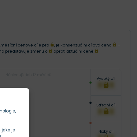
i 12měsíční cenové cíle pro
, je konsenzuální cílová cena
–
ena představuje změnu o
oproti aktuální ceně
.
Následujících 12 měsíců
Vysoký cíl
XXX
Střední cíl
XXX
nologie,
jako je
Nízký cíl
e