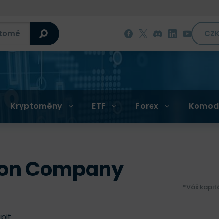
CZ
Kryptoměny
ETF
Forex
Komod
son Company
*Váš kapit
upit