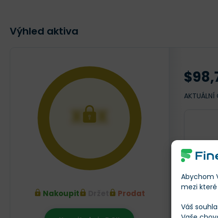
Výhled aktiva
$98,
AKTUÁLNÍ
XXX
Abychom Vá
mezi které 
Nakoupit
Držet
Prodat
Váš souhla
Vaše chov