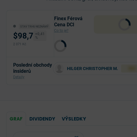
Finex Férová
Cena DCI
STAV TRHU NEZNÁMÝ
Co to je?
$98,7
+0,41
%
2 071 Kč
Poslední obchody
HILGER CHRISTOPHER M.
XXX
insiderů
Detaily
GRAF
DIVIDENDY
VÝSLEDKY