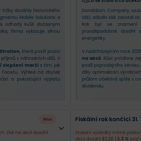
Co se stalo a co očeká
tržby dosáhly historického
Donaldson Company uzavřel
egmentu Mobile Solutions a
USD, ačkoliv zisk zaostal z
 za odhady kvůli dočasným
Rok byl ve znamení s
ka, firma vykazuje silnou
pravděpodobně dosáhl 
energetiky.
iltration
, která posílí pozici
V nadcházejícím roce 2026
 příjmů z náhradních dílů. V
na akcii
. Růst potáhne ze
í zlepšení marží
s tím, jak
podíl poprodejního servisu.
e Facetu. Výhled na zbytek
díky optimalizaci výrobníc
ůst a pokračující výplatu
průlom očekává spíše v roce
dividendu.
Fiskální rok končící 31.
Miss
h. Zisk na akcii dosáhl
Stabilní výsledky mírně překona
akcii dosáhl $3,38 (
3.3 %
pod 