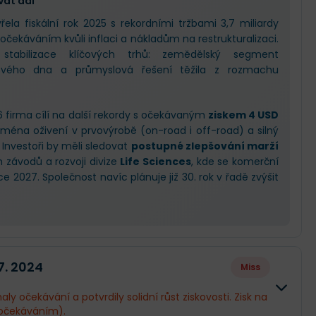
vat dál
a fiskální rok 2025 s rekordními tržbami 3,7 miliardy
a očekáváním kvůli inflaci a nákladům na restrukturalizaci.
tabilizace klíčových trhů: zemědělský segment
svého dna a průmyslová řešení těžila z rozmachu
 firma cílí na další rekordy s očekávaným
ziskem 4 USD
jména oživení v prvovýrobě (on-road i off-road) a silný
 Investoři by měli sledovat
postupné zlepšování marží
h závodů a rozvoji divize
Life Sciences
, kde se komerční
 2027. Společnost navíc plánuje již 30. rok v řadě zvýšit
 7. 2024
Miss
ly očekávání a potvrdily solidní růst ziskovosti. Zisk na
očekáváním).