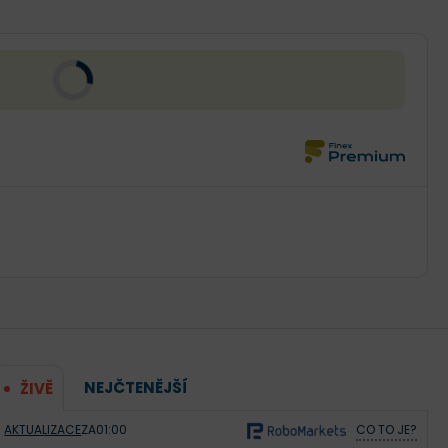
NEJČTENĚJŠÍ
ŽIVĚ
AKTUALIZACE
ZA
01:00
CO TO JE?