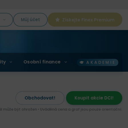
K
Můj účet
Získejte Finex Premium
ity
Osobní finance
AKADEMIE
Obchodovat!
Koupit akcie DCI!
ál může být ohrožen • Uváděná cena a graf jsou pouze orientační.