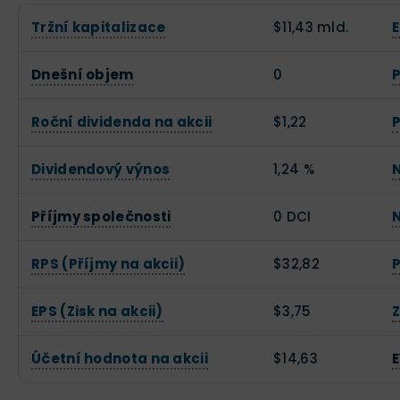
Tržní kapitalizace
$11,43 mld.
Dnešní objem
0
P
Roční dividenda na akcii
$1,22
P
Dividendový výnos
1,24 %
N
Příjmy společnosti
0 DCI
N
RPS (Příjmy na akcii)
$32,82
EPS (Zisk na akcii)
$3,75
Účetní hodnota na akcii
$14,63