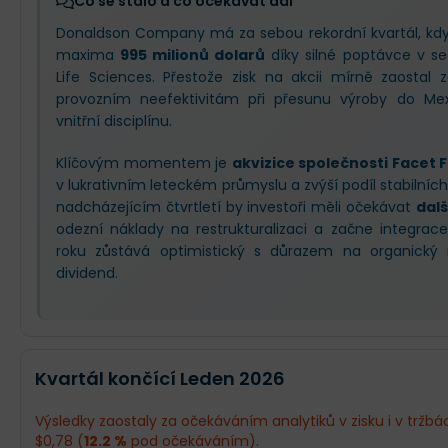
Co se stalo a co očekávat dál
Donaldson Company má za sebou rekordní kvartál, kdy 
maxima
995 milionů dolarů
díky silné poptávce v s
Life Sciences. Přestože zisk na akcii mírně zaostal
provozním neefektivitám při přesunu výroby do Mexi
vnitřní disciplínu.
Klíčovým momentem je
akvizice společnosti Facet F
v lukrativním leteckém průmyslu a zvýší podíl stabilních
nadcházejícím čtvrtletí by investoři měli očekávat
dalš
odezní náklady na restrukturalizaci a začne integrac
roku zůstává optimistický s důrazem na organický r
dividend.
Kvartál končící Leden 2026
Výsledky zaostaly za očekáváním analytiků v zisku i v tržbác
$0,78 (
12.2 %
pod očekáváním).