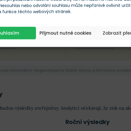
 Nesouhlas nebo odvolání souhlasu může nepříznivě ovlivnit urči
25
 a funkce těchto webových stránek.
XX
XXX
ouhlasím
Přijmout nutné cookies
Zobrazit př
OVÝ CÍL
PRŮM. CÍLOVÁ CENA
pouze informativní. Negarantujeme žádné výnosy a informace uvedené 
y
 budou výsledky zveřejněny. Analytici očekávají, že zisk na a
Roční výsledky