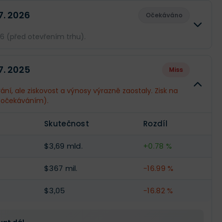
 7. 2026
Očekáváno
26 (před otevřením trhu).
Skutečnost
Rozdíl
 7. 2025
Miss
--
--
ní, ale ziskovost a výnosy výrazně zaostaly. Zisk na
očekáváním).
--
--
Skutečnost
Rozdíl
--
--
$3,69 mld.
+0.78 %
$367 mil.
-16.99 %
$3,05
-16.82 %