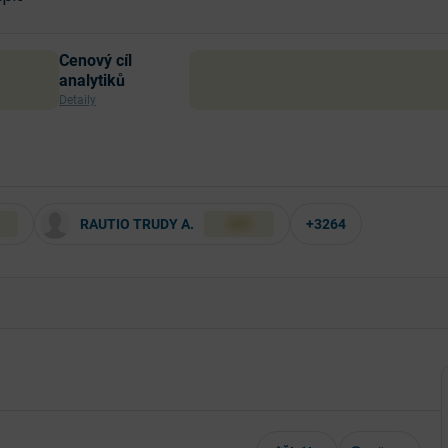
Cenový cíl
analytiků
Detaily
RAUTIO TRUDY A.
+3264
XXX