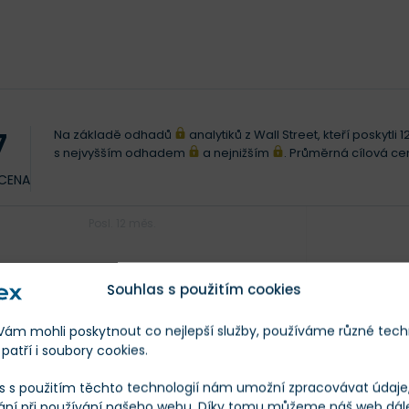
Na základě odhadů
analytiků z Wall Street, kteří poskytl
7
s nejvyšším odhadem
a nejnižším
. Průměrná cílová c
 CENA
Posl. 12 měs.
Souhlas s použitím cookies
m mohli poskytnout co nejlepší služby, používáme různé tech
patří i soubory cookies.
s s použitím těchto technologií nám umožní zpracovávat údaje, 
ání při používání našeho webu. Díky tomu můžeme náš web dál