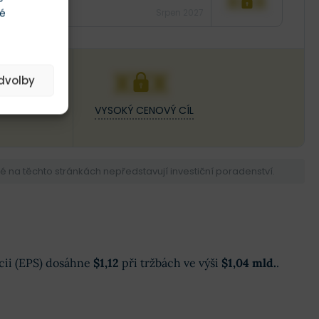
XXX
té
Srpen 2027
XXX
edvolby
VYSOKÝ CENOVÝ CÍL
na těchto stránkách nepředstavují investiční poradenství.
kcii (EPS) dosáhne
$1,12
při tržbách ve výši
$1,04 mld.
.