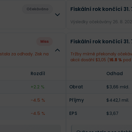
Fiskální rok končící 31.
Očekáváno
Výsledky očekávány 26. 8. 20
Rozdíl
Odhad
Fiskální rok končící 31.
Miss
--
Obrat
$3,87 mld.
stala za odhady. Zisk na
Tržby mírně překonaly očekává
akcii dosáhl $3,05 (
16.8 %
pod 
--
Příjmy
$475,9 mil.
Rozdíl
Odhad
--
EPS
$3,95
+2.2 %
Obrat
$3,66 mld.
-4.5 %
Příjmy
$442,1 mil.
-4.5 %
EPS
$3,67