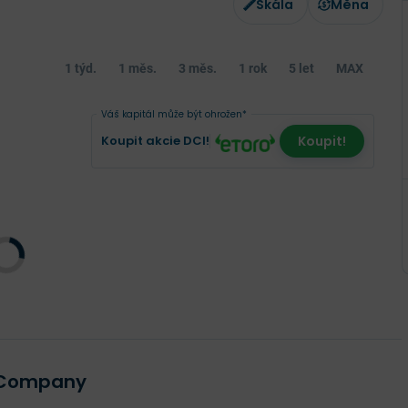
Škála
Měna
1 týd.
1 měs.
3 měs.
1 rok
5 let
MAX
Váš kapitál může být ohrožen*
Koupit akcie DCI!
Koupit!
n Company