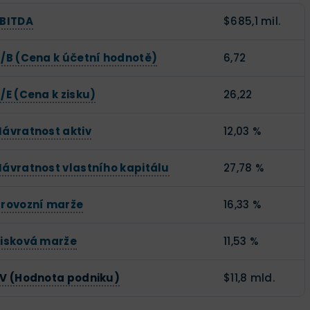
EBITDA
$685,1 mil.
/B (Cena k účetní hodnotě)
6,72
/E (Cena k zisku)
26,22
ávratnost aktiv
12,03 %
ávratnost vlastního kapitálu
27,78 %
Provozní marže
16,33 %
Zisková marže
11,53 %
EV (Hodnota podniku)
$11,8 mld.