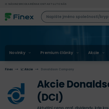
O NÁS
INZERCE
KARIÉRA
KONTAKTUJTE NÁS
Novinky
Premium články
Akcie
Finex
📈 Akcie
Donaldson Company
Akcie Donald
(DCI)
Aktuální cena, graf, dividendy, kde ko