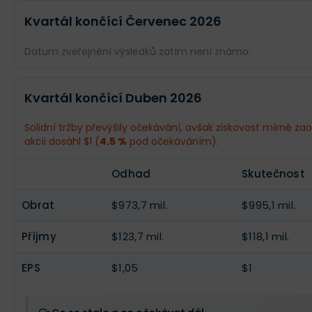
Kvartál končící Červenec 2026
Datum zveřejnění výsledků zatím není známo.
Odhad
Skutečnost
Kvartál končící Duben 2026
Obrat
$1,04 mld.
--
Solidní tržby převýšily očekávání, avšak ziskovost mírně zao
akcii dosáhl $1 (
4.5 %
pod očekáváním).
Příjmy
$132,8 mil.
--
Odhad
Skutečnost
EPS
$1,12
--
Obrat
$973,7 mil.
$995,1 mil.
Příjmy
$123,7 mil.
$118,1 mil.
EPS
$1,05
$1