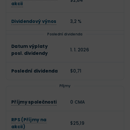
$2,84
akcii
Dividendový výnos
3,2 %
Poslední dividenda
Datum výplaty
1. 1. 2026
posl. dividendy
Poslední dividenda
$0,71
Příjmy
Příjmy společnosti
0 CMA
RPS (Příjmy na
$25,19
akcii)