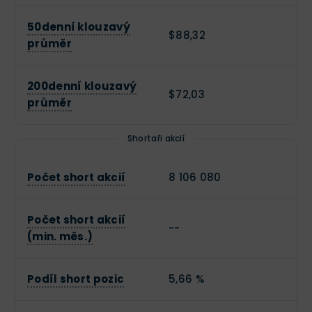
50denní klouzavý
$88,32
průměr
200denní klouzavý
$72,03
průměr
Shortaři akcií
Počet short akcií
8 106 080
Počet short akcií
--
(min. měs.)
Podíl short pozic
5,66 %