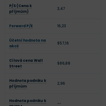
P/S (Cena k
3,47
příjmům)
Forward P/E
16,23
Účetní hodnota na
$57,16
akcii
Cílová cena Wall
$86,88
Street
Hodnota podniku k
2,96
příjmům
Hodnota podniku k
--