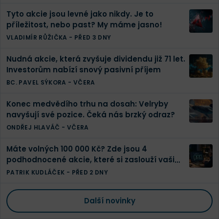
Tyto akcie jsou levné jako nikdy. Je to
příležitost, nebo past? My máme jasno!
VLADIMÍR RŮŽIČKA
-
PŘED 3 DNY
Nudná akcie, která zvyšuje dividendu již 71 let.
Investorům nabízí snový pasivní příjem
BC. PAVEL SÝKORA
-
VČERA
Konec medvědího trhu na dosah: Velryby
navyšují své pozice. Čeká nás brzký odraz?
ONDŘEJ HLAVÁČ
-
VČERA
Máte volných 100 000 Kč? Zde jsou 4
podhodnocené akcie, které si zaslouží vaši
pozornost
PATRIK KUDLÁČEK
-
PŘED 2 DNY
Další novinky