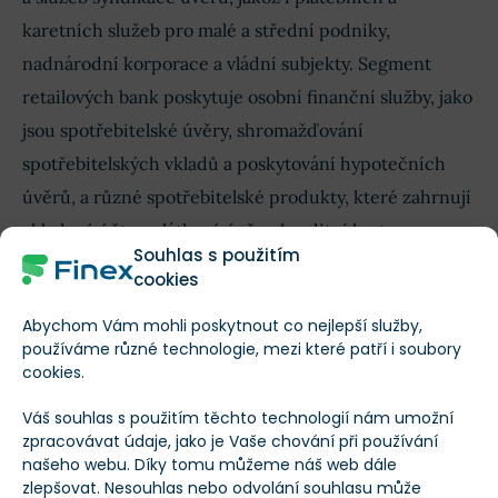
karetních služeb pro malé a střední podniky,
nadnárodní korporace a vládní subjekty. Segment
retailových bank poskytuje osobní finanční služby, jako
jsou spotřebitelské úvěry, shromažďování
spotřebitelských vkladů a poskytování hypotečních
úvěrů, a různé spotřebitelské produkty, které zahrnují
vkladové účty, splátkové úvěry, kreditní karty,
Souhlas s použitím
studentské úvěry, úvěrové linky na bydlení a
cookies
hypoteční úvěry na bydlení, a také komerční produkty
Abychom Vám mohli poskytnout co nejlepší služby,
a služby pro mikropodniky. Segment Wealth
používáme různé technologie, mezi které patří i soubory
Management nabízí produkty a služby zahrnující
cookies.
svěřenecké služby, služby privátního bankovnictví,
Váš souhlas s použitím těchto technologií nám umožní
penzijní pojištění, správu a poradenství v oblasti
zpracovávat údaje, jako je Vaše chování při používání
investic a služby investičního bankovnictví a
našeho webu. Díky tomu můžeme náš web dále
zlepšovat. Nesouhlas nebo odvolání souhlasu může
makléřství; prodává produkty anuitního pojištění a