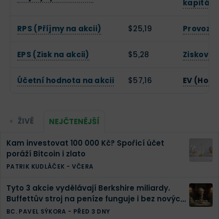
kapitálu
RPS (Příjmy na akcii)
$25,19
Provozní
EPS (Zisk na akcii)
$5,28
Zisková 
Účetní hodnota na akcii
$57,16
EV (Hodn
ŽIVĚ
NEJČTENĚJŠÍ
Kam investovat 100 000 Kč? Spořicí účet
poráží Bitcoin i zlato
PATRIK KUDLÁČEK
-
VČERA
Tyto 3 akcie vydělávají Berkshire miliardy.
Buffettův stroj na peníze funguje i bez nových
investic
BC. PAVEL SÝKORA
-
PŘED 3 DNY