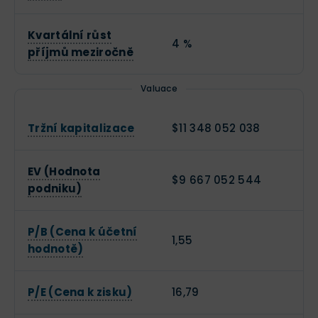
Kvartální růst
4 %
příjmů meziročně
Valuace
Tržní kapitalizace
$11 348 052 038
EV (Hodnota
$9 667 052 544
podniku)
P/B (Cena k účetní
1,55
hodnotě)
P/E (Cena k zisku)
16,79