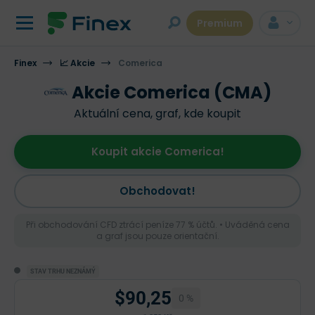
Premium
Finex
📈 Akcie
Comerica
Akcie Comerica (CMA)
Aktuální cena, graf, kde koupit
Koupit akcie Comerica!
Obchodovat!
Při obchodování CFD ztrácí peníze 77 % účtů. • Uváděná cena
a graf jsou pouze orientační.
STAV TRHU NEZNÁMÝ
$90,25
0 %