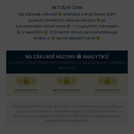
AKTUÁLNÍ CENA
Na základě odhadů
analytiků z Wall Street, kteří
poskytli 12měsíční cenové cíle pro
, je
konsenzuální cílová cena
– s nejvyšším odhadem
a nejnižším
. Průměrná cílová cena představuje
změnu o
oproti aktuální ceně
.
NA ZÁKLADĚ NÁZORU
ANALYTIKŮ
Analytici z Wall Street, kteří nedávno vydali doporučení ohledně
akcií CMA.
XXX
XXX
XXX
NÍZKÝ CENOVÝ CÍL
PRŮM. CÍLOVÁ CENA
VYSOKÝ CENOVÝ CÍL
Váš kapitál může být ohrožen • Uvedená cena a graf jsou
pouze informativní. Negarantujeme žádné výnosy a
informace uvedené na těchto stránkách nepředstavují
investiční poradenství.