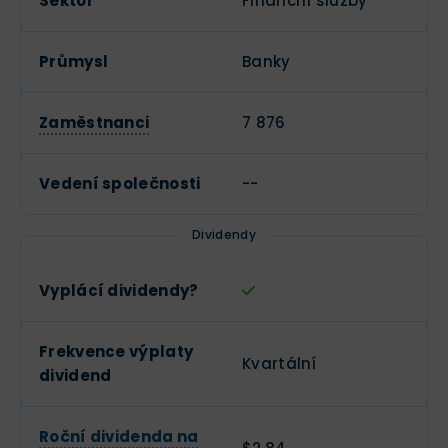
Sektor
Finanční služby
Průmysl
Banky
Zaměstnanci
7 876
Vedení společnosti
--
Dividendy
Vyplácí dividendy?
Frekvence výplaty
Kvartální
dividend
Roční dividenda na