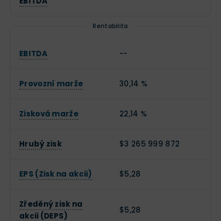
EBITDA
Rentabilita
EBITDA
--
Provozní marže
30,14 %
Zisková marže
22,14 %
Hrubý zisk
$3 265 999 872
EPS (Zisk na akcii)
$5,28
Zředěný zisk na
$5,28
akcii (DEPS)