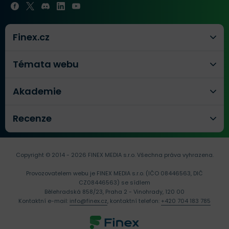
Finex.cz
Témata webu
Akademie
Recenze
Copyright © 2014 - 2026 FINEX MEDIA s.r.o.
Všechna práva vyhrazena.
Provozovatelem webu je FINEX MEDIA s.r.o. (IČO 08446563, DIČ
CZ08446563) se sídlem
Bělehradská 858/23, Praha 2 - Vinohrady, 120 00
Kontaktní e-mail:
info@finex.cz
, kontaktní telefon:
+420 704 183 785