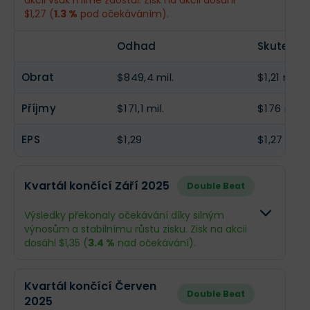
akcii však mírně zaostal. Zisk na akcii dosáhl
Příjmy
$161,5 mil.
--
$1,27 (
1.3 %
pod očekáváním).
EPS
$1,21
--
Odhad
Skutečno
Obrat
$849,4 mil.
$1,21 mld.
Příjmy
$171,1 mil.
$176 mil.
EPS
$1,29
$1,27
Kvartál končící Září 2025
Double Beat
Výsledky překonaly očekávání díky silným
výnosům a stabilnímu růstu zisku. Zisk na akcii
dosáhl $1,35 (
3.4 %
nad očekávání).
Odhad
Skutečno
Kvartál končící Červen
Double Beat
2025
Obrat
$843,2 mil.
$1,21 mld.