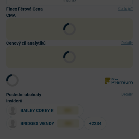
1 853 Kč
Finex Férová Cena
Co to je?
CMA
Cenový cíl analytiků
Detaily
Poslední obchody
Detaily
insiderů
BAILEY COREY R
XXX
BRIDGES WENDY
+2234
XXX