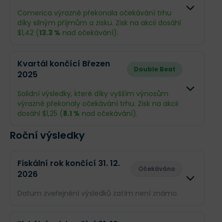
Comerica výrazně překonala očekávání trhu
Příjmy
$173,7 mil.
$176 mil.
díky silným příjmům a zisku. Zisk na akcii dosáhl
$1,42 (
13.3 %
nad očekávání).
EPS
$1,31
$1,35
Odhad
Skutečnos
Kvartál končící Březen
Double Beat
2025
Obrat
$843,6 mil.
$1,21 mld.
Solidní výsledky, které díky vyšším výnosům
Příjmy
$166,7 mil.
$199 mil.
výrazně překonaly očekávání trhu. Zisk na akcii
dosáhl $1,25 (
8.1 %
nad očekávání).
EPS
$1,25
$1,42
Roční výsledky
Odhad
Skutečno
Co se stalo a co očekávat dál
Obrat
$831,2 mil.
$1,18 mld.
Fiskální rok končící 31. 12.
Comerica Bank má za sebou silné čtvrtletí, ve
Očekáváno
2026
kterém
výrazně překonala očekávání v zisku i
Příjmy
$153,8 mil.
$172 mil.
tržbách
. Klíčovým příběhem minulého kvartálu
Datum zveřejnění výsledků zatím není známo.
byl návrat k růstu úvěrů a stabilizace vkladů, což
EPS
$1,16
$1,25
signalizuje, že firemní klienti začínají být
Odhad
Skuteč
optimističtější a opět investují do svého podnikání.