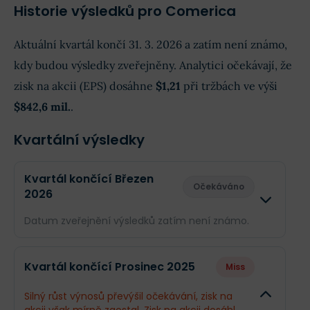
Historie výsledků pro Comerica
Aktuální kvartál končí 31. 3. 2026 a zatím není známo,
kdy budou výsledky zveřejněny. Analytici očekávají, že
zisk na akcii (EPS) dosáhne
$1,21
při tržbách ve výši
$842,6 mil.
.
Kvartální výsledky
Kvartál končící Březen
Očekáváno
2026
Datum zveřejnění výsledků zatím není známo.
Odhad
Skuteč
Kvartál končící Prosinec 2025
Miss
Obrat
$842,6 mil.
--
Silný růst výnosů převýšil očekávání, zisk na