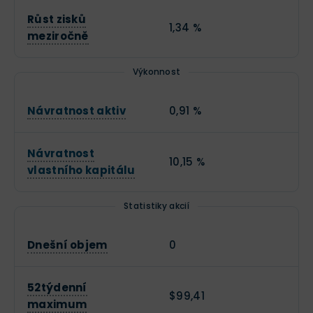
Růst zisků
1,34 %
meziročně
Výkonnost
Návratnost aktiv
0,91 %
Návratnost
10,15 %
vlastního kapitálu
Statistiky akcií
Dnešní objem
0
52týdenní
$99,41
maximum