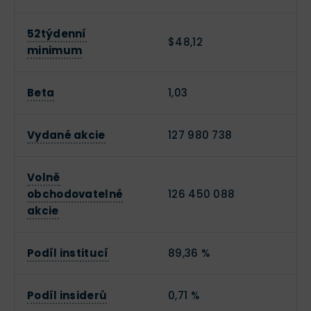
52týdenní
$48,12
minimum
Beta
1,03
Vydané akcie
127 980 738
Volně
obchodovatelné
126 450 088
akcie
Podíl institucí
89,36 %
Podíl insiderů
0,71 %