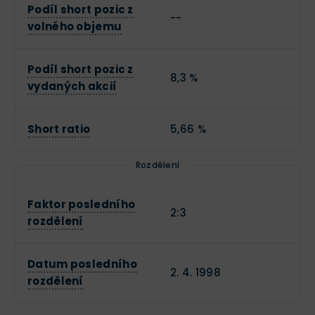
Podíl short pozic z
--
volného objemu
Podíl short pozic z
8,3 %
vydaných akcií
Short ratio
5,66 %
Rozdělení
Faktor posledního
2:3
rozdělení
Datum posledního
2. 4. 1998
rozdělení