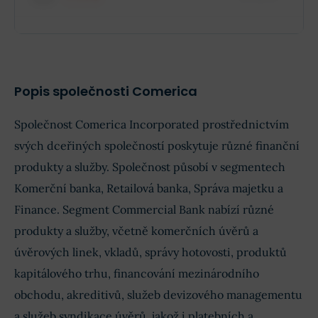
$88,88 mil.
Role insidera
Jméno společnosti
XX XXX akcií
Popis společnosti Comerica
Společnost Comerica Incorporated prostřednictvím
svých dceřiných společností poskytuje různé finanční
produkty a služby. Společnost působí v segmentech
Komerční banka, Retailová banka, Správa majetku a
Finance. Segment Commercial Bank nabízí různé
produkty a služby, včetně komerčních úvěrů a
úvěrových linek, vkladů, správy hotovosti, produktů
kapitálového trhu, financování mezinárodního
obchodu, akreditivů, služeb devizového managementu
a služeb syndikace úvěrů, jakož i platebních a