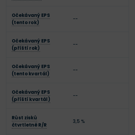
Očekávaný EPS
--
(tento rok)
Očekávaný EPS
--
(příští rok)
Očekávaný EPS
--
(tento kvartál)
Očekávaný EPS
--
(příští kvartál)
Růst zisků
3,5 %
čtvrtletně R/R