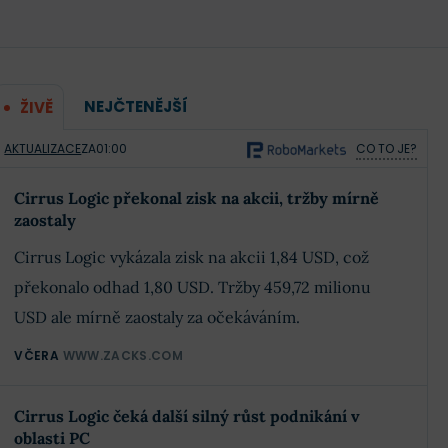
NEJČTENĚJŠÍ
ŽIVĚ
AKTUALIZACE
ZA
01:00
CO TO JE?
Cirrus Logic překonal zisk na akcii, tržby mírně
zaostaly
Cirrus Logic vykázala zisk na akcii 1,84 USD, což
překonalo odhad 1,80 USD. Tržby 459,72 milionu
USD ale mírně zaostaly za očekáváním.
VČERA
WWW.ZACKS.COM
Cirrus Logic čeká další silný růst podnikání v
oblasti PC