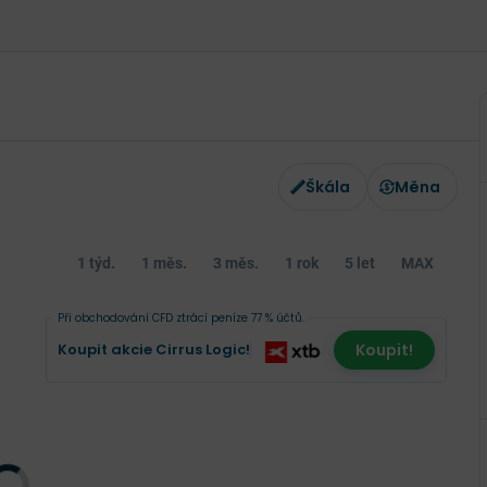
Škála
Měna
1 týd.
1 měs.
3 měs.
1 rok
5 let
MAX
Při obchodování CFD ztrácí peníze 77 % účtů.
Koupit akcie Cirrus Logic!
Koupit!