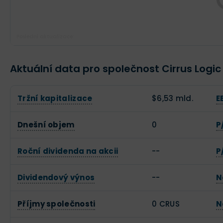
Poslední aktualizace:
Aktuální data pro společnost Cirrus Logic
Tržní kapitalizace
$6,53 mld.
E
Dnešní objem
0
P
Roční dividenda na akcii
--
P
Dividendový výnos
--
N
Příjmy společnosti
0 CRUS
N