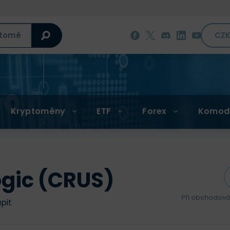
CZ
Kryptoměny
ETF
Forex
Komod
ogic (CRUS)
Při obchodová
upit