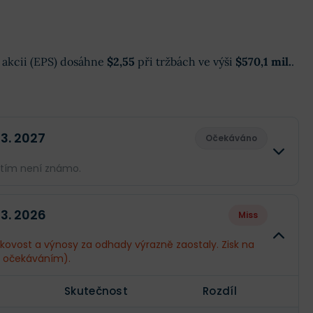
na akcii (EPS) dosáhne
$2,55
při tržbách ve výši
$570,1 mil.
.
 3. 2027
Očekáváno
atím není známo.
Skutečnost
Rozdíl
 3. 2026
Miss
--
--
iskovost a výnosy za odhady výrazně zaostaly. Zisk na
 očekáváním).
--
--
Skutečnost
Rozdíl
--
--