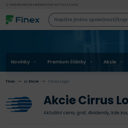
O NÁS
INZERCE
KARIÉRA
KONTAKTUJTE NÁS
Novinky
Premium články
Akcie
Finex
📈 Akcie
Cirrus Logic
Akcie Cirrus L
Aktuální cena, graf, dividendy, kde ko