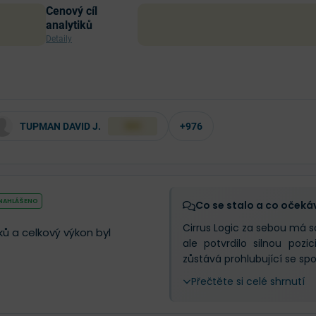
Cenový cíl
analytiků
Detaily
TUPMAN DAVID J.
+976
XXX
 NAHLÁŠENO
Co se stalo a co očeká
Cirrus Logic za sebou má so
ů a celkový výkon byl
ale potvrdilo silnou poz
zůstává prohlubující se spo
Přečtěte si celé shrnutí