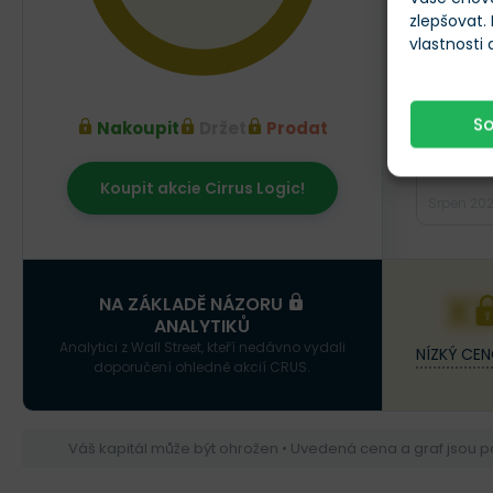
zlepšovat.
vlastnosti
S
Nakoupit
Držet
Prodat
Koupit akcie Cirrus Logic!
Srpen 20
X
NA ZÁKLADĚ NÁZORU
ANALYTIKŮ
Analytici z Wall Street, kteří nedávno vydali
NÍZKÝ CEN
doporučení ohledně akcií CRUS.
Váš kapitál může být ohrožen • Uvedená cena a graf jsou 