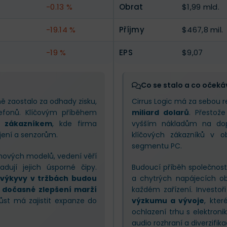
-0.13 %
Obrat
$1,99 mld.
-19.14 %
Příjmy
$467,8 mil.
-19 %
EPS
$9,07
Co se stalo a co očeká
rně zaostalo za odhady zisku,
Cirrus Logic má za sebou r
lefonů. Klíčovým příběhem
miliard dolarů
. Přestož
m zákazníkem
, kde firma
vyšším nákladům na dop
jení a senzorům.
klíčových zákazníků v o
segmentu PC.
nových modelů, vedení věří
dují jejich úsporné čipy.
Budoucí příběh společnost
výkyvy v tržbách budou
a chytrých napájecích o
t
dočasné zlepšení marží
každém zařízení. Investo
st má zajistit expanze do
výzkumu a vývoje
, kter
ochlazení trhu s elektroni
audio rozhraní a diverzifikac