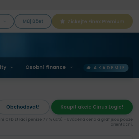
K
Můj účet
Získejte Finex Premium
ity
Osobní finance
AKADEMIE
Obchodovat!
Koupit akcie Cirrus Logic!
ní CFD ztrácí peníze 77 % účtů. • Uváděná cena a graf jsou pouze
orientační.