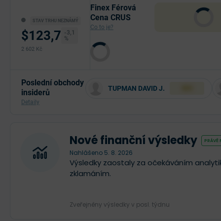
Finex Férová
Cena CRUS
STAV TRHU NEZNÁMÝ
Co to je?
$123,7
-3,1
%
2 602 Kč
Poslední obchody
TUPMAN DAVID J.
XXX
insiderů
Detaily
Nové finanční výsledky
PRÁVĚ
Nahlášeno 5. 8. 2026
Výsledky zaostaly za očekáváním analytik
zklamáním.
Zveřejněny výsledky v posl. týdnu