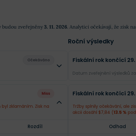
dky budou zveřejněny
3. 11. 2026
. Analytici očekávají, že zisk 
Roční výsledky
Fiskální rok končící 29.
Očekáváno
Datum zveřejnění výsledků z
Rozdíl
Odhad
Fiskální rok končící 29.
Miss
--
Obrat
$2,1 mld.
 byl zklamáním. Zisk na
Tržby splnily očekávání, ale z
akcii dosáhl $7,84 (
13.5 %
pod
--
Příjmy
$456,9 mil.
Rozdíl
Odhad
--
EPS
$8,83