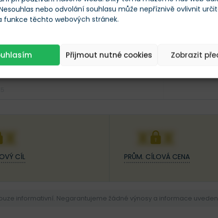
 Nesouhlas nebo odvolání souhlasu může nepříznivě ovlivnit urči
 a funkce těchto webových stránek.
ouhlasím
Přijmout nutné cookies
Zobrazit př
25
XX
XXX
OVÝ CÍL
PRŮM. CÍLOVÁ CENA
pouze informativní. Negarantujeme žádné výnosy a informace uvedené 