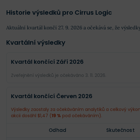
Historie výsledků pro Cirrus Logic
Aktuální kvartál končí 27. 9. 2026 a očekává se, že výsle
Kvartální výsledky
Kvartál končící Září 2026
Zveřejnění výsledků je očekáváno 3. 11. 2026.
Odhad
Skutečnost
Kvartál končící Červen 2026
Obrat
$570,1 mil.
--
Výsledky zaostaly za očekáváním analytiků a celkový výkon
akcii dosáhl $1,47 (
19 %
pod očekáváním).
Příjmy
$133,7 mil.
--
Odhad
Skutečnost
EPS
$2,55
--