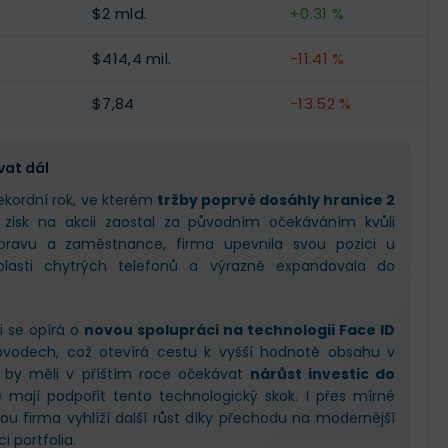
$2 mld.
+0.31 %
$414,4 mil.
-11.41 %
$7,84
-13.52 %
vat dál
ekordní rok, ve kterém
tržby poprvé dosáhly hranice 2
e zisk na akcii zaostal za původním očekáváním kvůli
ravu a zaměstnance, firma upevnila svou pozici u
blasti chytrých telefonů a výrazně expandovala do
i se opírá o
novou spolupráci na technologii Face ID
bvodech, což otevírá cestu k vyšší hodnotě obsahu v
ři by měli v příštím roce očekávat
nárůst investic do
é mají podpořit tento technologický skok. I přes mírné
kou firma vyhlíží další růst díky přechodu na modernější
i portfolia.