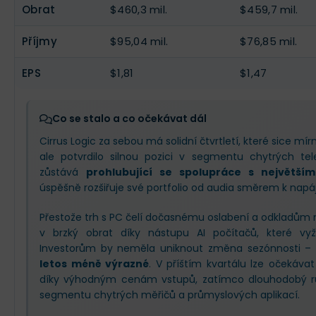
Obrat
$460,3 mil.
$459,7 mil.
Příjmy
$95,04 mil.
$76,85 mil.
EPS
$1,81
$1,47
Co se stalo a co očekávat dál
Cirrus Logic za sebou má solidní čtvrtletí, které sice mí
ale potvrdilo silnou pozici v segmentu chytrých te
zůstává
prohlubující se spolupráce s největší
úspěšně rozšiřuje své portfolio od audia směrem k napá
Přestože trh s PC čelí dočasnému oslabení a odkladům 
v brzký obrat díky nástupu AI počítačů, které vyža
Investorům by neměla uniknout změna sezónnosti –
letos méně výrazné
. V příštím kvartálu lze očekáva
díky výhodným cenám vstupů, zatímco dlouhodobý rů
segmentu chytrých měřičů a průmyslových aplikací.