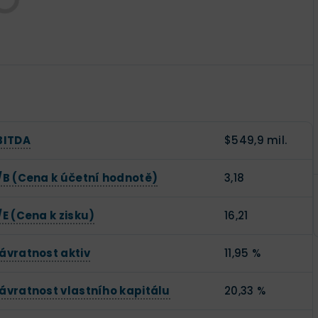
BITDA
$549,9 mil.
/B (Cena k účetní hodnotě)
3,18
/E (Cena k zisku)
16,21
ávratnost aktiv
11,95 %
ávratnost vlastního kapitálu
20,33 %