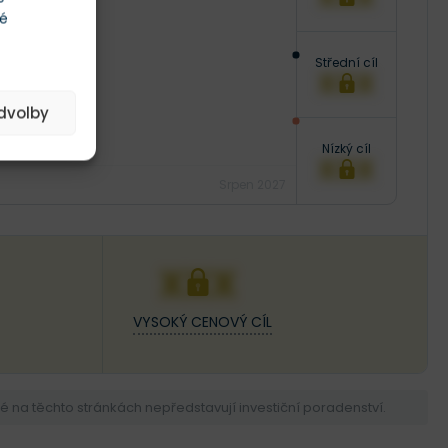
té
Střední cíl
XXX
edvolby
Nízký cíl
XXX
Srpen 2027
XXX
VYSOKÝ CENOVÝ CÍL
na těchto stránkách nepředstavují investiční poradenství.