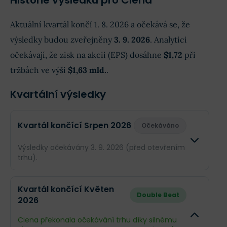
Historie výsledků pro Ciena
Aktuální kvartál končí 1. 8. 2026 a očekává se, že
výsledky budou zveřejněny
3. 9. 2026
. Analytici
očekávají, že zisk na akcii (EPS) dosáhne
$1,72
při
tržbách ve výši
$1,63 mld.
.
Kvartální výsledky
Kvartál končící Srpen 2026
Očekáváno
Výsledky očekávány 3. 9. 2026 (před otevřením
trhu).
Odhad
Skutečn
Kvartál končící Květen
Double Beat
2026
Obrat
$1,63 mld.
--
Ciena překonala očekávání trhu díky silnému
Příjmy
$251,8 mil.
--