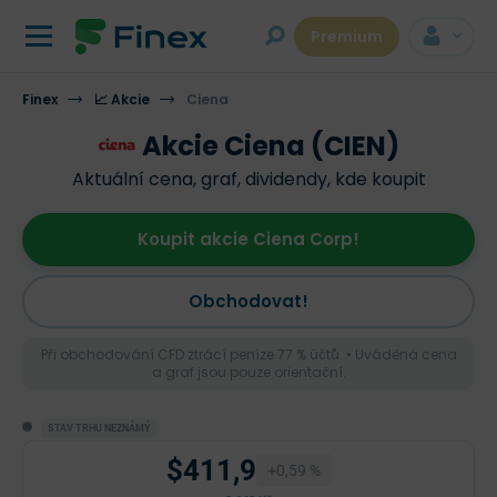
Premium
Finex
📈 Akcie
Ciena
Akcie Ciena (CIEN)
Aktuální cena, graf, dividendy, kde koupit
Koupit akcie Ciena Corp!
Obchodovat!
Při obchodování CFD ztrácí peníze 77 % účtů. • Uváděná cena
a graf jsou pouze orientační.
STAV TRHU NEZNÁMÝ
$411,9
+0,59 %