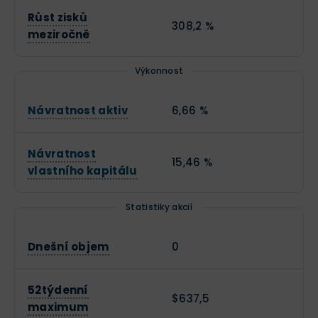
Růst zisků
308,2 %
meziročně
Výkonnost
Návratnost aktiv
6,66 %
Návratnost
15,46 %
vlastního kapitálu
Statistiky akcií
Dnešní objem
0
52týdenní
$637,5
maximum