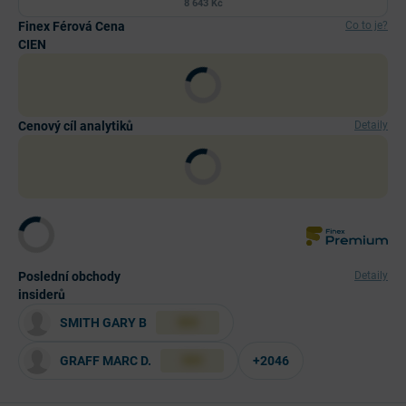
8 643 Kč
Finex Férová Cena
Co to je?
CIEN
Cenový cíl analytiků
Detaily
Poslední obchody
Detaily
insiderů
SMITH GARY B
XXX
GRAFF MARC D.
+2046
XXX