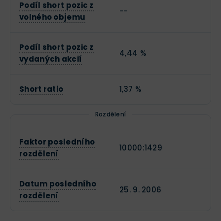
Podíl short pozic z
--
volného objemu
Podíl short pozic z
4,44 %
vydaných akcií
Short ratio
1,37 %
Rozdělení
Faktor posledního
10000:1429
rozdělení
Datum posledního
25. 9. 2006
rozdělení