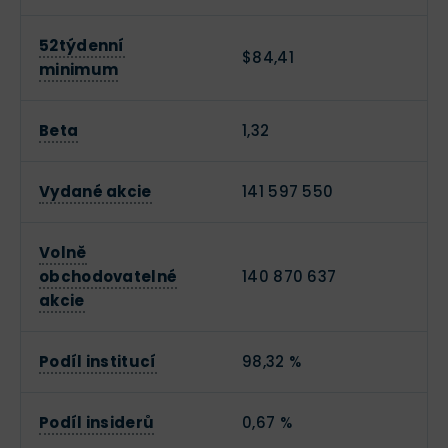
52týdenní
$84,41
minimum
Beta
1,32
Vydané akcie
141 597 550
Volně
obchodovatelné
140 870 637
akcie
Podíl institucí
98,32 %
Podíl insiderů
0,67 %