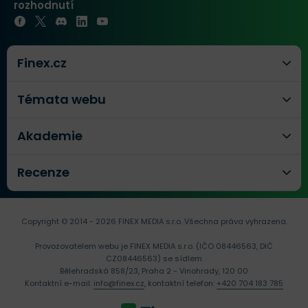
rozhodnutí
Finex.cz
Témata webu
Akademie
Recenze
Copyright © 2014 - 2026 FINEX MEDIA s.r.o.
Všechna práva vyhrazena.
Provozovatelem webu je FINEX MEDIA s.r.o. (IČO 08446563, DIČ
CZ08446563) se sídlem
Bělehradská 858/23, Praha 2 - Vinohrady, 120 00
Kontaktní e-mail:
info@finex.cz
, kontaktní telefon:
+420 704 183 785