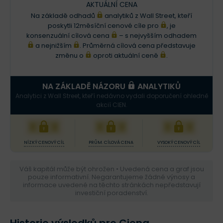
AKTUÁLNÍ CENA
Na základě odhadů
analytiků z Wall Street, kteří
poskytli 12měsíční cenové cíle pro
, je
konsenzuální cílová cena
– s nejvyšším odhadem
a nejnižším
. Průměrná cílová cena představuje
změnu o
oproti aktuální ceně
.
NA ZÁKLADĚ NÁZORU
ANALYTIKŮ
Analytici z Wall Street, kteří nedávno vydali doporučení ohledně
akcií CIEN.
XXX
XXX
XXX
NÍZKÝ CENOVÝ CÍL
PRŮM. CÍLOVÁ CENA
VYSOKÝ CENOVÝ CÍL
Váš kapitál může být ohrožen • Uvedená cena a graf jsou
pouze informativní. Negarantujeme žádné výnosy a
informace uvedené na těchto stránkách nepředstavují
investiční poradenství.