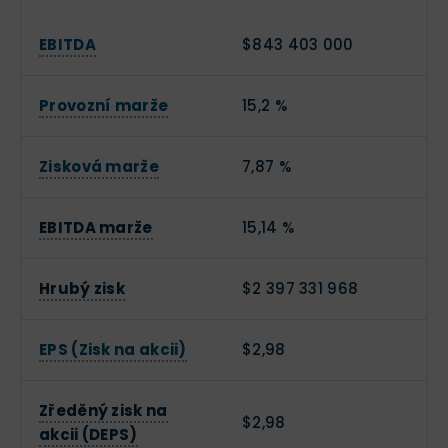
EBITDA
$843 403 000
Provozní marže
15,2 %
Zisková marže
7,87 %
EBITDA marže
15,14 %
Hrubý zisk
$2 397 331 968
EPS (Zisk na akcii)
$2,98
Zředěný zisk na
$2,98
akcii (DEPS)