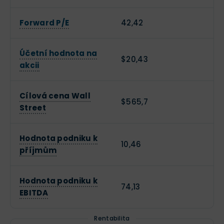
Forward P/E
42,42
Účetní hodnota na
$20,43
akcii
Cílová cena Wall
$565,7
Street
Hodnota podniku k
10,46
příjmům
Hodnota podniku k
74,13
EBITDA
Rentabilita