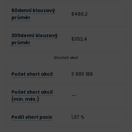
50denní klouzavý
$460,2
průměr
200denní klouzavý
$352,4
průměr
Shortaři akcií
Počet short akcií
3 993 188
Počet short akcií
--
(min. měs.)
Podíl short pozic
1,37 %