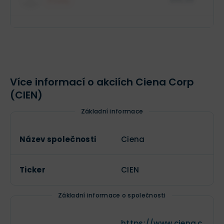
$88,88
Prodej
$88,88 mil.
Role insidera
Jméno společnosti
XX XXX akcií
Více informací o akciích Ciena Corp
(CIEN)
Základní informace
Název společnosti
Ciena
Ticker
CIEN
Základní informace o společnosti
https://www.ciena.c