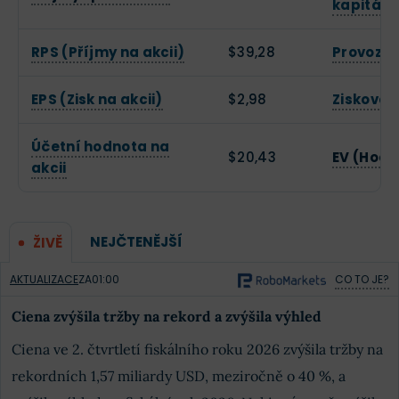
kapitálu
RPS (Příjmy na akcii)
$39,28
Provozní
EPS (Zisk na akcii)
$2,98
Zisková 
Účetní hodnota na
$20,43
EV (Hodn
akcii
NEJČTENĚJŠÍ
ŽIVĚ
AKTUALIZACE
ZA
01:00
CO TO JE?
Ciena zvýšila tržby na rekord a zvýšila výhled
Ciena ve 2. čtvrtletí fiskálního roku 2026 zvýšila tržby na
rekordních 1,57 miliardy USD, meziročně o 40 %, a