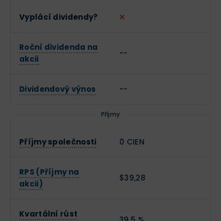
Vyplácí dividendy?
Roční dividenda na
--
akcii
Dividendový výnos
--
Příjmy
Příjmy společnosti
0 CIEN
RPS (Příjmy na
$39,28
akcii)
Kvartální růst
39,5 %