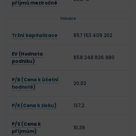
příjmů meziročně
Valuace
Tržní kapitalizace
$57 153 409 202
EV (Hodnota
$58 248 826 880
podniku)
P/B (Cena k účetní
20,02
hodnotě)
P/E (Cena k zisku)
137,2
P/S (Cena k
10,39
příjmům)