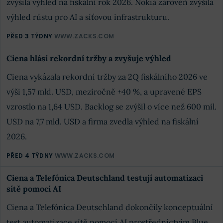
zvýšila výhled na fiskální rok 2026. Nokia zároveň zvýšila
výhled růstu pro AI a síťovou infrastrukturu.
PŘED 3 TÝDNY
WWW.ZACKS.COM
Ciena hlásí rekordní tržby a zvyšuje výhled
Ciena vykázala rekordní tržby za 2Q fiskálního 2026 ve
výši 1,57 mld. USD, meziročně +40 %, a upravené EPS
vzrostlo na 1,64 USD. Backlog se zvýšil o více než 600 mil.
USD na 7,7 mld. USD a firma zvedla výhled na fiskální
2026.
PŘED 4 TÝDNY
WWW.ZACKS.COM
Ciena a Telefónica Deutschland testují automatizaci
sítě pomocí AI
Ciena a Telefónica Deutschland dokončily konceptuální
test automatizace sítě pomocí AI prostřednictvím Blue