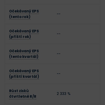
Očekávaný EPS
--
(tento rok)
Očekávaný EPS
--
(příští rok)
Očekávaný EPS
--
(tento kvartál)
Očekávaný EPS
--
(příští kvartál)
Růst zisků
2 333 %
čtvrtletně R/R