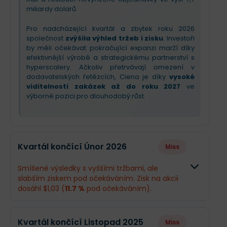
miliardy dolarů.
Pro nadcházející kvartál a zbytek roku 2026
společnost
zvýšila výhled tržeb i zisku
. Investoři
by měli očekávat pokračující expanzi marží díky
efektivnější výrobě a strategickému partnerství s
hyperscalery. Ačkoliv přetrvávají omezení v
dodavatelských řetězcích, Ciena je díky
vysoké
viditelnosti zakázek až do roku 2027
ve
výborné pozici pro dlouhodobý růst.
Kvartál končící Únor 2026
Miss
Smíšené výsledky s vyššími tržbami, ale
slabším ziskem pod očekáváním. Zisk na akcii
dosáhl $1,03 (
11.7 %
pod očekáváním).
Odhad
Skutečno
Kvartál končící Listopad 2025
Miss