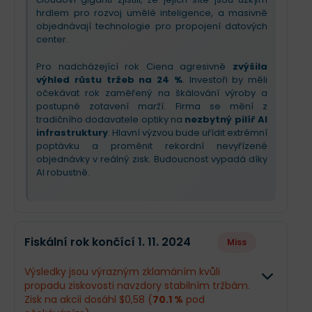
hrdlem pro rozvoj umělé inteligence, a masivně
objednávají technologie pro propojení datových
center.
Pro nadcházející rok Ciena agresivně
zvýšila
výhled růstu tržeb na 24 %
. Investoři by měli
očekávat rok zaměřený na škálování výroby a
postupné zotavení marží. Firma se mění z
tradičního dodavatele optiky na
nezbytný pilíř AI
infrastruktury
. Hlavní výzvou bude uřídit extrémní
poptávku a proměnit rekordní nevyřízené
objednávky v reálný zisk. Budoucnost vypadá díky
AI robustně.
Fiskální rok končící 1. 11. 2024
Miss
Výsledky jsou výrazným zklamáním kvůli
propadu ziskovosti navzdory stabilním tržbám.
Zisk na akcii dosáhl $0,58 (
70.1 %
pod