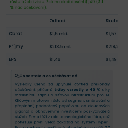
růstu tržeb i zisku. Zisk na akcii dosáhl $1,49 (
2.1
%
nad očekávání).
EPS
$1,72
--
Odhad
Skutečno
Obrat
$1,5 mld.
$1,57 mld.
Příjmy
$213,5 mil.
$218,2 mil.
EPS
$1,46
$1,49
Co se stalo a co očekávat dál
Výsledky Ciena za uplynulé čtvrtletí překonaly
očekávání, přičemž
tržby vzrostly o 40 %
díky
masivnímu zájmu o síťovou infrastrukturu pro AI.
Klíčovým motorem růstu byl segment směrování a
přepínání, podpořený poptávkou od cloudových
gigantů a obnovenými investicemi poskytovatelů
služeb. Firma těží z role technologického lídra, což
potvrzuje první velká zakázka na systém Hyper-
Rail a rostoucí nevyřízené objednávky ve výši 7,7