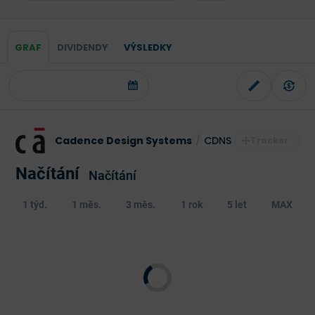
GRAF
DIVIDENDY
VÝSLEDKY
Cadence Design Systems
/
CDNS
Načítání
Načítání
1 týd.
1 měs.
3 měs.
1 rok
5 let
MAX