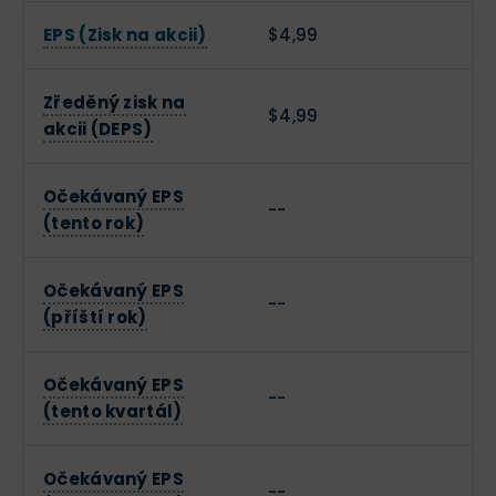
EPS (Zisk na akcii)
$4,99
Zředěný zisk na
$4,99
akcii (DEPS)
Očekávaný EPS
--
(tento rok)
Očekávaný EPS
--
(příští rok)
Očekávaný EPS
--
(tento kvartál)
Očekávaný EPS
--