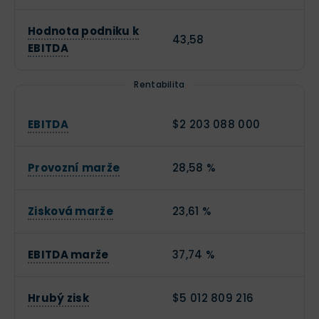
Hodnota podniku k
43,58
EBITDA
Rentabilita
EBITDA
$2 203 088 000
Provozní marže
28,58 %
Zisková marže
23,61 %
EBITDA marže
37,74 %
Hrubý zisk
$5 012 809 216