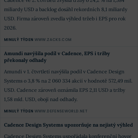
Cadence ve 2. čtvrtletí zvýšila tržby o 24,2 % na 1,584
miliardy USD a backlog dosáhl rekordních 8,1 miliardy
USD. Firma zároveň zvedla výhled tržeb i EPS pro rok
2026.
MINULÝ TÝDEN
WWW.ZACKS.COM
Amundi navýšila podíl v Cadence, EPS i tržby
překonaly odhady
Amundi v 1. čtvrtletí navýšila podíl v Cadence Design
Systems o 3,8 % na 2 060 334 akcií v hodnotě 572,49 mil.
USD. Cadence zároveň oznámila EPS 2,11 USD a tržby
1,58 mld. USD, obojí nad odhady.
MINULÝ TÝDEN
WWW.DEFENSEWORLD.NET
Cadence Design Systems upozorňuje na nejistý výhled
Cadence Design Systems uspořádala konferenční hovor