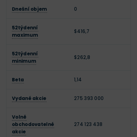
Dnešní objem
0
52týdenní
$416,7
maximum
52týdenní
$262,8
minimum
Beta
1,14
Vydané akcie
275 393 000
Volně
obchodovatelné
274 123 438
akcie