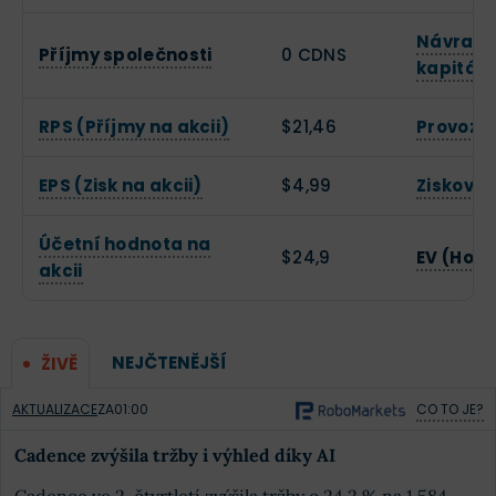
Návratno
Příjmy společnosti
0 CDNS
kapitálu
RPS (Příjmy na akcii)
$21,46
Provozn
EPS (Zisk na akcii)
$4,99
Zisková
Účetní hodnota na
$24,9
EV (Hod
akcii
NEJČTENĚJŠÍ
ŽIVĚ
AKTUALIZACE
ZA
01:00
CO TO JE?
Cadence zvýšila tržby i výhled díky AI