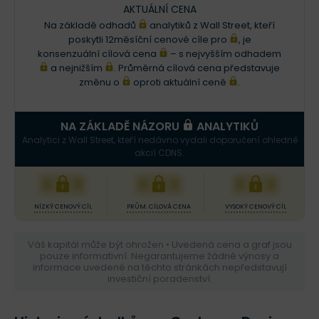
AKTUÁLNÍ CENA
Na základě odhadů
analytiků z Wall Street, kteří
poskytli 12měsíční cenové cíle pro
, je
konsenzuální cílová cena
– s nejvyšším odhadem
a nejnižším
. Průměrná cílová cena představuje
změnu o
oproti aktuální ceně
.
NA ZÁKLADĚ NÁZORU
ANALYTIKŮ
Analytici z Wall Street, kteří nedávno vydali doporučení ohledně
akcií CDNS.
XXX
XXX
XXX
NÍZKÝ CENOVÝ CÍL
PRŮM. CÍLOVÁ CENA
VYSOKÝ CENOVÝ CÍL
Váš kapitál může být ohrožen • Uvedená cena a graf jsou
pouze informativní. Negarantujeme žádné výnosy a
informace uvedené na těchto stránkách nepředstavují
investiční poradenství.