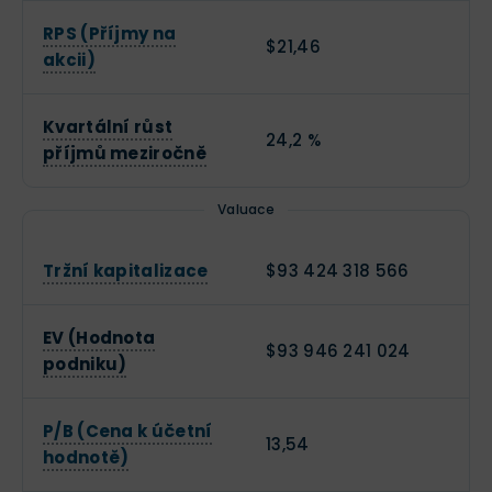
RPS (Příjmy na
$21,46
akcii)
Kvartální růst
24,2 %
příjmů meziročně
Valuace
Tržní kapitalizace
$93 424 318 566
EV (Hodnota
$93 946 241 024
podniku)
P/B (Cena k účetní
13,54
hodnotě)