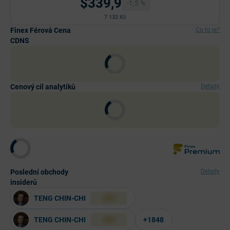
$339,9
-1,5 %
7 132 Kč
Finex Férová Cena
Co to je?
CDNS
Cenový cíl analytiků
Detaily
Poslední obchody
Detaily
insiderů
TENG CHIN-CHI
XXX
TENG CHIN-CHI
+1848
XXX