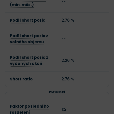
--
(min. měs.)
Podíl short pozic
2,76 %
Podíl short pozic z
--
volného objemu
Podíl short pozic z
2,26 %
vydaných akcií
Short ratio
2,76 %
Rozdělení
Faktor posledního
1:2
rozdělení