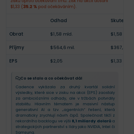
zisku oproti očekávání trhu. Zisk na akcii dosáhl
Příjmy
$562 mil.
--
$1,33 (
35.2 %
pod očekáváním).
EPS
$2,04
--
Odhad
Skutečno
Obrat
$1,58 mld.
$1,58 mld.
Příjmy
$564,6 mil.
$367,1 mil.
EPS
$2,05
$1,33
Co se stalo a co očekávat dál
Cadence vykázala za druhý kvartál solidní
výsledky, které sice v zisku na akcii (EPS) zaostaly
za ambiciózními odhady, ale v tržbách potvrdily
stabilitu. Hlavním tématem je masivní nástup
generativní AI a tzv. „agentních“ řešení, která
dramaticky zrychlují návrh čipů. Společnost těží z
rekordního backlogu ve výši
8,1 miliardy dolarů
a
strategických partnerství s lídry jako NVIDIA, Intel či
Samsung.