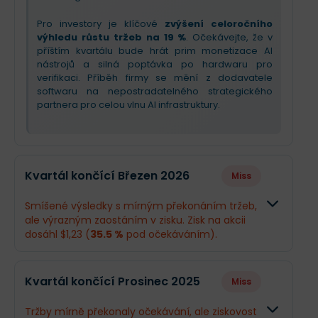
Pro investory je klíčové
zvýšení celoročního
výhledu růstu tržeb na 19 %
. Očekávejte, že v
příštím kvartálu bude hrát prim monetizace AI
nástrojů a silná poptávka po hardwaru pro
verifikaci. Příběh firmy se mění z dodavatele
softwaru na nepostradatelného strategického
partnera pro celou vlnu AI infrastruktury.
Kvartál končící Březen 2026
Miss
Smíšené výsledky s mírným překonáním tržeb,
ale výrazným zaostáním v zisku. Zisk na akcii
dosáhl $1,23 (
35.5 %
pod očekáváním).
Odhad
Skutečnos
Kvartál končící Prosinec 2025
Miss
Obrat
$1,46 mld.
$1,47 mld.
Tržby mírně překonaly očekávání, ale ziskovost