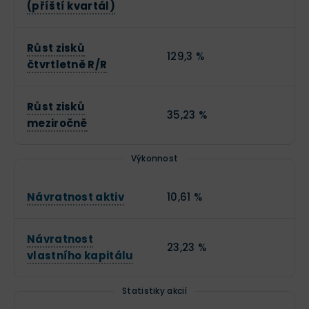
(příští kvartál)
Růst zisků
129,3 %
čtvrtletně R/R
Růst zisků
35,23 %
meziročně
Výkonnost
Návratnost aktiv
10,61 %
Návratnost
23,23 %
vlastního kapitálu
Statistiky akcií