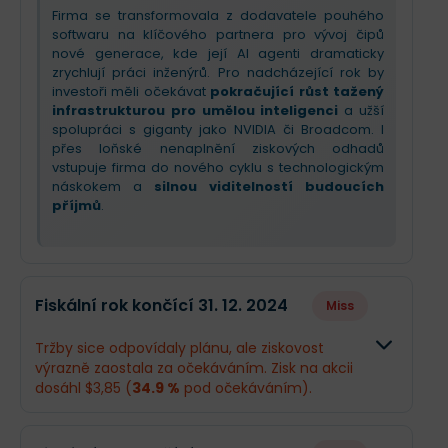
Firma se transformovala z dodavatele pouhého
softwaru na klíčového partnera pro vývoj čipů
nové generace, kde její AI agenti dramaticky
zrychlují práci inženýrů. Pro nadcházející rok by
investoři měli očekávat
pokračující růst tažený
infrastrukturou pro umělou inteligenci
a užší
spolupráci s giganty jako NVIDIA či Broadcom. I
přes loňské nenaplnění ziskových odhadů
vstupuje firma do nového cyklu s technologickým
náskokem a
silnou viditelností budoucích
příjmů
.
Fiskální rok končící 31. 12. 2024
Miss
Tržby sice odpovídaly plánu, ale ziskovost
výrazně zaostala za očekáváním. Zisk na akcii
dosáhl $3,85 (
34.9 %
pod očekáváním).
Odhad
Skutečnos