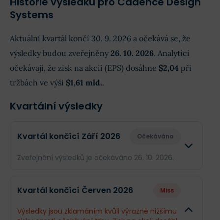
Historie výsledků pro Cadence Design
Systems
Aktuální kvartál končí 30. 9. 2026 a očekává se, že
výsledky budou zveřejněny
26. 10. 2026
. Analytici
očekávají, že zisk na akcii (EPS) dosáhne
$2,04
při
tržbách ve výši
$1,61 mld.
.
Kvartální výsledky
Kvartál končící Září 2026
Očekáváno
Zveřejnění výsledků je očekáváno 26. 10. 2026.
Odhad
Skutečno
Kvartál končící Červen 2026
Miss
Obrat
$1,61 mld.
--
Výsledky jsou zklamáním kvůli výrazně nižšímu