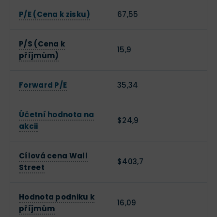
P/E (Cena k zisku)
67,55
P/S (Cena k
15,9
příjmům)
Forward P/E
35,34
Účetní hodnota na
$24,9
akcii
Cílová cena Wall
$403,7
Street
Hodnota podniku k
16,09
příjmům