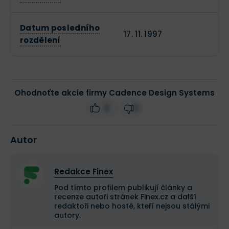
Datum posledního
17. 11. 1997
rozdělení
Ohodnoťte akcie firmy Cadence Design Systems
0
0
Autor
Redakce Finex
Pod tímto profilem publikují články a
recenze autoři stránek Finex.cz a další
redaktoři nebo hosté, kteří nejsou stálými
autory.