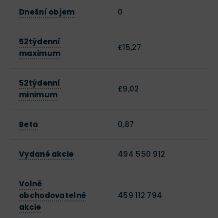
Dnešní objem
0
52týdenní
£15,27
maximum
52týdenní
£9,02
minimum
Beta
0,87
Vydané akcie
494 550 912
Volně
obchodovatelné
459 112 794
akcie