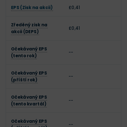
EPS (Zisk na akcii)
£0,41
Zředěný zisk na
£0,41
akcii (DEPS)
Očekávaný EPS
--
(tento rok)
Očekávaný EPS
--
(příští rok)
Očekávaný EPS
--
(tento kvartál)
Očekávaný EPS
--