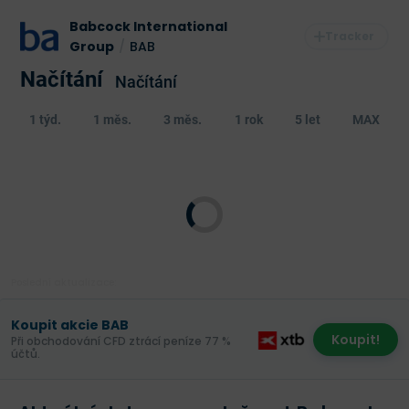
Babcock International
Group
/
BAB
Načítání
Načítání
1 týd.
1 měs.
3 měs.
1 rok
5 let
MAX
Poslední aktualizace:
Koupit akcie BAB
Koupit!
Při obchodování CFD ztrácí peníze 77 %
účtů.