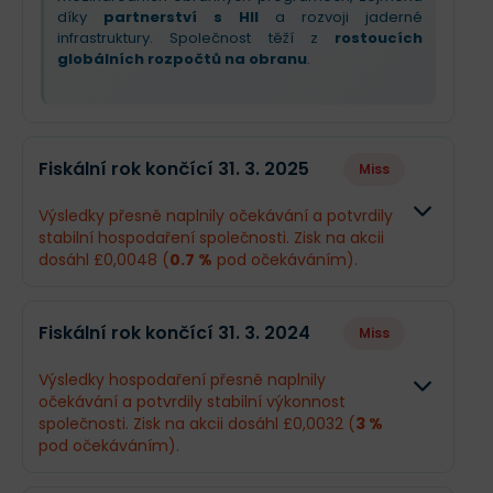
díky
partnerství s HII
a rozvoji jaderné
infrastruktury. Společnost těží z
rostoucích
globálních rozpočtů na obranu
.
Fiskální rok končící 31. 3. 2025
Miss
Výsledky přesně naplnily očekávání a potvrdily
stabilní hospodaření společnosti. Zisk na akcii
dosáhl £0,0048 (
0.7 %
pod očekáváním).
Odhad
Skutečnos
Fiskální rok končící 31. 3. 2024
Miss
Obrat
£48,3 mil.
£48,31 mil.
Výsledky hospodaření přesně naplnily
očekávání a potvrdily stabilní výkonnost
Příjmy
£2,47 mil.
£2,47 mil.
společnosti. Zisk na akcii dosáhl £0,0032 (
3 %
pod očekáváním).
EPS
£0,0048
£0,0048