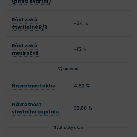
(příští kvartál)
Růst zisků
-64 %
čtvrtletně R/R
Růst zisků
-15 %
meziročně
Výkonnost
Návratnost aktiv
4,62 %
Návratnost
33,68 %
vlastního kapitálu
Statistiky akcií