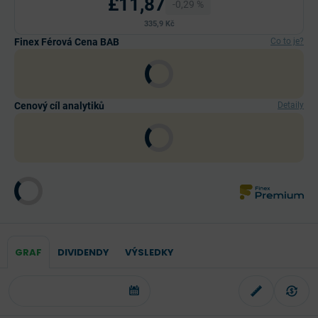
£11,87
-0,29 %
335,9 Kč
Finex Férová Cena BAB
Co to je?
Cenový cíl analytiků
Detaily
GRAF
DIVIDENDY
VÝSLEDKY