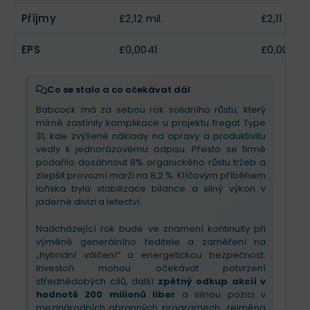
Příjmy
£2,12 mil.
£2,11 mil.
EPS
£0,0041
£0,0041
Co se stalo a co očekávat dál
Babcock má za sebou rok solidního růstu, který
mírně zastínily komplikace u projektu fregat Type
31, kde zvýšené náklady na opravy a produktivitu
vedly k jednorázovému odpisu. Přesto se firmě
podařilo dosáhnout 8% organického růstu tržeb a
zlepšit provozní marži na 8,2 %. Klíčovým příběhem
loňska byla stabilizace bilance a silný výkon v
jaderné divizi a letectví.
Nadcházející rok bude ve znamení kontinuity při
výměně generálního ředitele a zaměření na
„hybridní válčení“ a energetickou bezpečnost.
Investoři mohou očekávat potvrzení
střednědobých cílů, další
zpětný odkup akcií v
hodnotě 200 milionů liber
a silnou pozici v
mezinárodních obranných programech, zejména