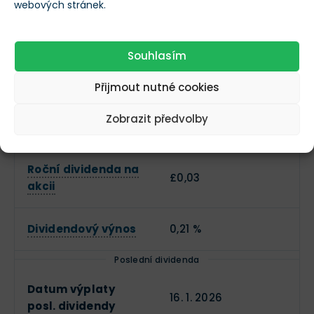
webových stránek.
Dividendy
Souhlasím
Vyplácí dividendy?
Přijmout nutné cookies
Frekvence výplaty
Kvartální
Zobrazit předvolby
dividend
Roční dividenda na
£0,03
akcii
Dividendový výnos
0,21 %
Poslední dividenda
Datum výplaty
16. 1. 2026
posl. dividendy