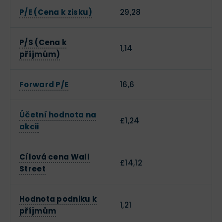
P/E (Cena k zisku)
29,28
P/S (Cena k
1,14
příjmům)
Forward P/E
16,6
Účetní hodnota na
£1,24
akcii
Cílová cena Wall
£14,12
Street
Hodnota podniku k
1,21
příjmům