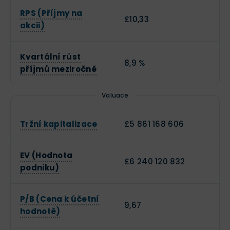
RPS (Příjmy na
£10,33
akcii)
Kvartální růst
8,9 %
příjmů meziročně
Valuace
Tržní kapitalizace
£5 861 168 606
EV (Hodnota
£6 240 120 832
podniku)
P/B (Cena k účetní
9,67
hodnotě)