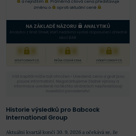
a nejnižším
. Průměrná cílová cena představuje
změnu o
oproti aktuální ceně
.
NA ZÁKLADĚ NÁZORU
ANALYTIKŮ
Analytici z Wall Street, kteří nedávno vydali doporučení ohledně
akcií BAB.
XXX
XXX
XXX
NÍZKÝ CENOVÝ CÍL
PRŮM. CÍLOVÁ CENA
VYSOKÝ CENOVÝ CÍL
Váš kapitál může být ohrožen • Uvedená cena a graf jsou
pouze informativní. Negarantujeme žádné výnosy a
informace uvedené na těchto stránkách nepředstavují
investiční poradenství.
Historie výsledků pro Babcock
International Group
Aktuální kvartál končí 30. 9. 2026 a očekává se, že