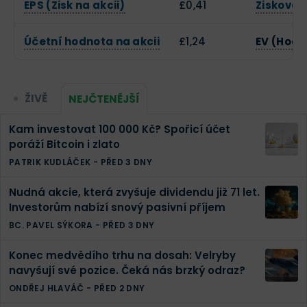
EPS (Zisk na akcii)
£0,41
Zisková 
Účetní hodnota na akcii
£1,24
EV (Hodn
ŽIVĚ
NEJČTENĚJŠÍ
Kam investovat 100 000 Kč? Spořicí účet
poráží Bitcoin i zlato
PATRIK KUDLÁČEK
-
PŘED 3 DNY
Nudná akcie, která zvyšuje dividendu již 71 let.
Investorům nabízí snový pasivní příjem
BC. PAVEL SÝKORA
-
PŘED 3 DNY
Konec medvědího trhu na dosah: Velryby
navyšují své pozice. Čeká nás brzký odraz?
ONDŘEJ HLAVÁČ
-
PŘED 2 DNY