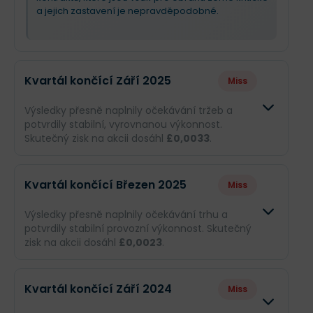
a jejich zastavení je nepravděpodobné.
Kvartál končící Září 2025
Miss
Výsledky přesně naplnily očekávání tržeb a
potvrdily stabilní, vyrovnanou výkonnost.
Skutečný zisk na akcii dosáhl
£0,0033
.
Odhad
Skutečn
Kvartál končící Březen 2025
Miss
Obrat
£25,39 mil.
£25,39 m
Výsledky přesně naplnily očekávání trhu a
potvrdily stabilní provozní výkonnost. Skutečný
Příjmy
--
£1,69 mil
zisk na akcii dosáhl
£0,0023
.
EPS
--
£0,0033
Odhad
Skutečn
Kvartál končící Září 2024
Miss
Obrat
£24,22 mil.
£24,22 mi
Co se stalo a co očekávat dál