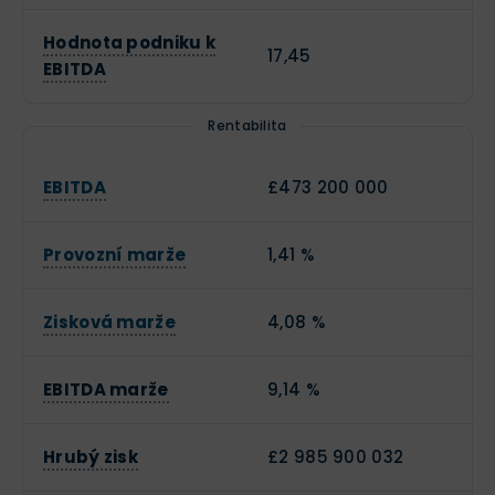
Hodnota podniku k
17,45
EBITDA
Rentabilita
EBITDA
£473 200 000
Provozní marže
1,41 %
Zisková marže
4,08 %
EBITDA marže
9,14 %
Hrubý zisk
£2 985 900 032