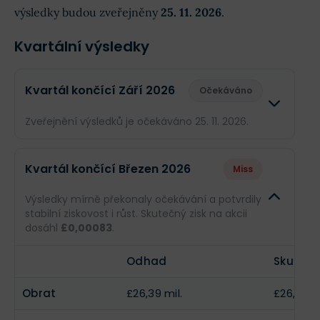
výsledky budou zveřejněny
25. 11. 2026
.
Kvartální výsledky
Kvartál končící Září 2026
Očekáváno
Zveřejnění výsledků je očekáváno 25. 11. 2026.
Odhad
Skutečn
Kvartál končící Březen 2026
Miss
Obrat
£27,19 mil.
--
Výsledky mírně překonaly očekávání a potvrdily
stabilní ziskovost i růst. Skutečný zisk na akcii
Příjmy
--
--
dosáhl
£0,00083
.
EPS
--
--
Odhad
Skutečn
Obrat
£26,39 mil.
£26,39 mi