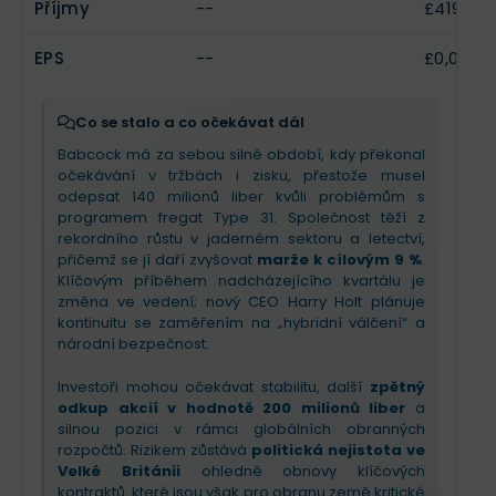
Příjmy
--
£419 tis.
EPS
--
£0,0008
Co se stalo a co očekávat dál
Babcock má za sebou silné období, kdy překonal
očekávání v tržbách i zisku, přestože musel
odepsat 140 milionů liber kvůli problémům s
programem fregat Type 31. Společnost těží z
rekordního růstu v jaderném sektoru a letectví,
přičemž se jí daří zvyšovat
marže k cílovým 9 %
.
Klíčovým příběhem nadcházejícího kvartálu je
změna ve vedení; nový CEO Harry Holt plánuje
kontinuitu se zaměřením na „hybridní válčení“ a
národní bezpečnost.
Investoři mohou očekávat stabilitu, další
zpětný
odkup akcií v hodnotě 200 milionů liber
a
silnou pozici v rámci globálních obranných
rozpočtů. Rizikem zůstává
politická nejistota ve
Velké Británii
ohledně obnovy klíčových
kontraktů, které jsou však pro obranu země kritické