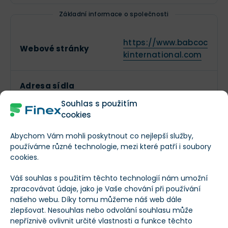
postupné zvyšování marží k 8% cíli
. Příběh
Základní informace o společnosti
firmy se mění z „boje o přežití“ na
stabilního
mezinárodního hráče
, který těží z hlubokých
vztahů se vládami a strategických partnerství.
https://www.babcoc
Webové stránky
kinternational.com
Adresa sídla
--
společnosti
Souhlas s použitím
cookies
Datum IPO
--
Abychom Vám mohli poskytnout co nejlepší služby,
používáme různé technologie, mezi které patří i soubory
cookies.
Průmysl
Stavební inženýrství
Váš souhlas s použitím těchto technologií nám umožní
zpracovávat údaje, jako je Vaše chování při používání
Zaměstnanci
29 381
našeho webu. Díky tomu můžeme náš web dále
zlepšovat. Nesouhlas nebo odvolání souhlasu může
nepříznivě ovlivnit určité vlastnosti a funkce těchto
Vedení společnosti
--