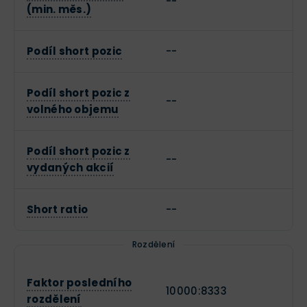
--
(min. měs.)
Podíl short pozic
--
Podíl short pozic z
--
volného objemu
Podíl short pozic z
--
vydaných akcií
Short ratio
--
Rozdělení
Faktor posledního
10000:8333
rozdělení