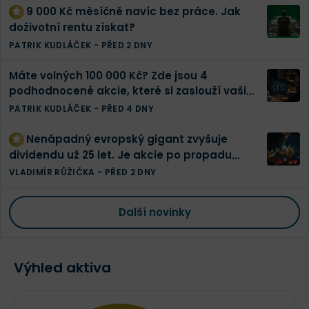
9 000 Kč měsíčně navíc bez práce. Jak
doživotní rentu získat?
PATRIK KUDLÁČEK
-
PŘED 2 DNY
Máte volných 100 000 Kč? Zde jsou 4
podhodnocené akcie, které si zaslouží vaši
pozornost
PATRIK KUDLÁČEK
-
PŘED 4 DNY
Nenápadný evropský gigant zvyšuje
dividendu už 25 let. Je akcie po propadu
konečně levná?
VLADIMÍR RŮŽIČKA
-
PŘED 2 DNY
Další novinky
Výhled aktiva