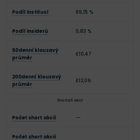
Podíl institucí
69,15 %
Podíl insiderů
0,83 %
50denní klouzavý
£10,47
průměr
200denní klouzavý
£12,06
průměr
Shortaři akcií
Počet short akcií
--
Počet short akcií