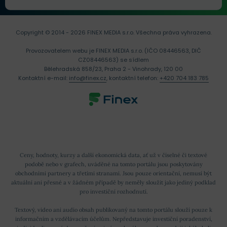
Copyright © 2014 - 2026 FINEX MEDIA s.r.o.
Všechna práva vyhrazena.
Provozovatelem webu je FINEX MEDIA s.r.o. (IČO 08446563, DIČ
CZ08446563) se sídlem
Bělehradská 858/23, Praha 2 - Vinohrady, 120 00
Kontaktní e-mail:
info@finex.cz
, kontaktní telefon:
+420 704 183 785
Ceny, hodnoty, kurzy a další ekonomická data, ať už v číselné či textové
podobě nebo v grafech, uváděné na tomto portálu jsou poskytovány
obchodními partnery a třetími stranami. Jsou pouze orientační, nemusí být
aktuální ani přesné a v žádném případě by neměly sloužit jako jediný podklad
pro investiční rozhodnutí.
Textový, video ani audio obsah publikovaný na tomto portálu slouží pouze k
informačním a vzdělávacím účelům. Nepředstavuje investiční poradenství,