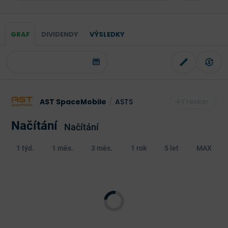
GRAF
DIVIDENDY
VÝSLEDKY
AST SpaceMobile
/
ASTS
Načítání
Načítání
1 týd.
1 měs.
3 měs.
1 rok
5 let
MAX