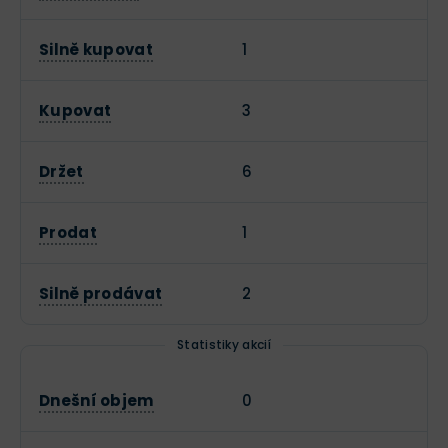
Silně kupovat
1
Kupovat
3
Držet
6
Prodat
1
Silně prodávat
2
Statistiky akcií
Dnešní objem
0