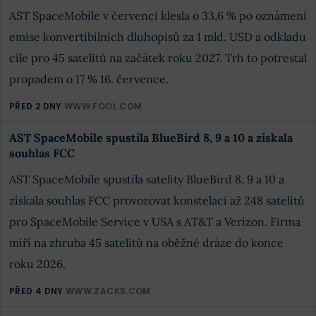
AST SpaceMobile v červenci klesla o 33,6 % po oznámení
emise konvertibilních dluhopisů za 1 mld. USD a odkladu
cíle pro 45 satelitů na začátek roku 2027. Trh to potrestal
propadem o 17 % 16. července.
PŘED 2 DNY
WWW.FOOL.COM
AST SpaceMobile spustila BlueBird 8, 9 a 10 a získala
souhlas FCC
AST SpaceMobile spustila satelity BlueBird 8, 9 a 10 a
získala souhlas FCC provozovat konstelaci až 248 satelitů
pro SpaceMobile Service v USA s AT&T a Verizon. Firma
míří na zhruba 45 satelitů na oběžné dráze do konce
roku 2026.
PŘED 4 DNY
WWW.ZACKS.COM