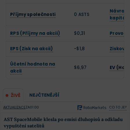
Návratn
Příjmy společnosti
0 ASTS
kapitál
RPS (Příjmy na akcii)
$0,31
Provozn
EPS (Zisk na akcii)
-$1,8
Zisková
Účetní hodnota na
$6,97
EV (Hod
akcii
NEJČTENĚJŠÍ
ŽIVĚ
AKTUALIZACE
ZA
01:00
CO TO JE?
AST SpaceMobile klesla po emisi dluhopisů a odkladu
vypuštění satelitů