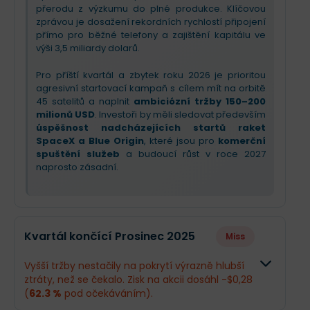
přerodu z výzkumu do plné produkce. Klíčovou
zprávou je dosažení rekordních rychlostí připojení
přímo pro běžné telefony a zajištění kapitálu ve
výši 3,5 miliardy dolarů.
Pro příští kvartál a zbytek roku 2026 je prioritou
agresivní startovací kampaň s cílem mít na orbitě
45 satelitů a naplnit
ambiciózní tržby 150–200
milionů USD
. Investoři by měli sledovat především
úspěšnost nadcházejících startů raket
SpaceX a Blue Origin
, které jsou pro
komerční
spuštění služeb
a budoucí růst v roce 2027
naprosto zásadní.
Kvartál končící Prosinec 2025
Miss
Vyšší tržby nestačily na pokrytí výrazně hlubší
ztráty, než se čekalo. Zisk na akcii dosáhl -$0,28
(
62.3 %
pod očekáváním).