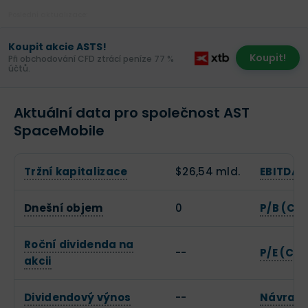
Poslední aktualizace:
Koupit akcie ASTS!
Koupit!
Při obchodování CFD ztrácí peníze 77 %
účtů.
Aktuální data pro společnost AST
SpaceMobile
Tržní kapitalizace
$26,54 mld.
EBITDA
Dnešní objem
0
P/B (Cen
Roční dividenda na
--
P/E (Cen
akcii
Dividendový výnos
--
Návratn