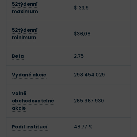
52týdenní
$133,9
maximum
52týdenní
$36,08
minimum
Beta
2,75
Vydané akcie
298 454 029
Volně
obchodovatelné
265 967 930
akcie
Podíl institucí
48,77 %