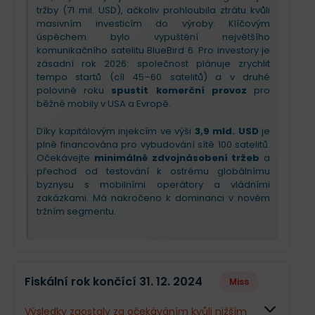
tržby (71 mil. USD), ačkoliv prohloubila ztrátu kvůli
masivním investicím do výroby. Klíčovým
úspěchem bylo vypuštění největšího
komunikačního satelitu BlueBird 6. Pro investory je
zásadní rok 2026: společnost plánuje zrychlit
tempo startů (cíl 45–60 satelitů) a v druhé
polovině roku
spustit komerční provoz
pro
běžné mobily v USA a Evropě.
Díky kapitálovým injekcím ve výši
3,9 mld. USD
je
plně financována pro vybudování sítě 100 satelitů.
Očekávejte
minimálně zdvojnásobení tržeb
a
přechod od testování k ostrému globálnímu
byznysu s mobilními operátory a vládními
zakázkami. Má nakročeno k dominanci v novém
tržním segmentu.
Fiskální rok končící 31. 12. 2024
Miss
Výsledky zaostaly za očekáváním kvůli nižším