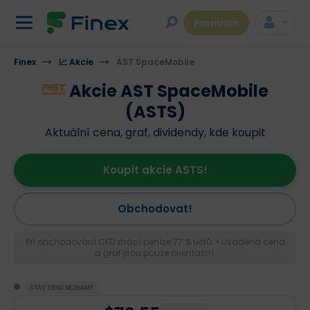
Premium
Finex
📈 Akcie
AST SpaceMobile
Akcie AST SpaceMobile
(ASTS)
Aktuální cena, graf, dividendy, kde koupit
Koupit akcie ASTS!
Obchodovat!
Při obchodování CFD ztrácí peníze 77 % účtů. • Uváděná cena
a graf jsou pouze orientační.
STAV TRHU NEZNÁMÝ