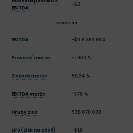
Hodnota podniku k
-62
EBITDA
Rentabilita
EBITDA
-$316 393 984
Provozní marže
-1 000 %
Zisková marže
50,34 %
EBITDA marže
-370 %
Hrubý zisk
$38 070 000
EPS (Zisk na akcii)
-$1,8