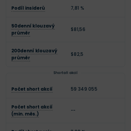
Podíl insiderů
7,81 %
50denní klouzavý
$81,56
průměr
200denní klouzavý
$82,5
průměr
Shortaři akcií
Počet short akcií
59 349 055
Počet short akcií
--
(min. měs.)