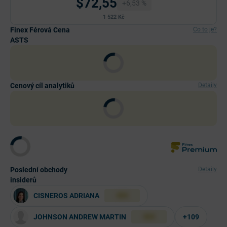
$72,55
+6,53 %
1 522 Kč
Finex Férová Cena
Co to je?
ASTS
Cenový cíl analytiků
Detaily
Poslední obchody
Detaily
insiderů
CISNEROS ADRIANA
XXX
JOHNSON ANDREW MARTIN
+109
XXX