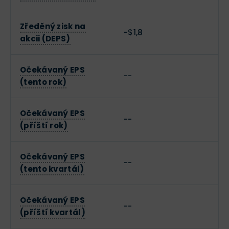
Zředěný zisk na
-$1,8
akcii (DEPS)
Očekávaný EPS
--
(tento rok)
Očekávaný EPS
--
(příští rok)
Očekávaný EPS
--
(tento kvartál)
Očekávaný EPS
--
(příští kvartál)