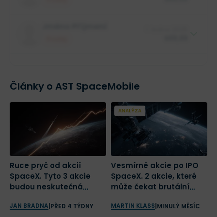
$88,88 mil.
Role insidera
Jméno Příjmení
1. ledna 2025
Jméno společnosti
XX XXX akcií
$88,88
Prodej
$88,88 mil.
Role insidera
Jméno společnosti
XX XXX akcií
Články o AST SpaceMobile
ANALÝZA
Ruce pryč od akcií
Vesmírné akcie po IPO
D
SpaceX. Tyto 3 akcie
SpaceX. 2 akcie, které
a
budou neskutečná
může čekat brutální
t
raketa
vystřízlivění
b
JAN BRADNA
MARTIN KLASS
J
|
PŘED 4 TÝDNY
|
MINULÝ MĚSÍC