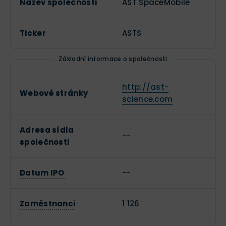
Název společnosti
AST SpaceMobile
Ticker
ASTS
Základní informace o společnosti
http://ast-
Webové stránky
science.com
Adresa sídla
--
společnosti
Datum IPO
--
Zaměstnanci
1 126