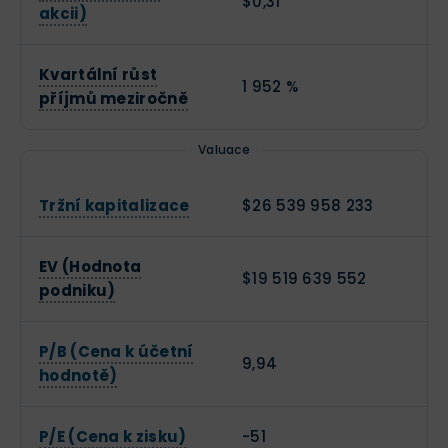
$0,31
akcii)
Kvartální růst
1 952 %
příjmů meziročně
Valuace
Tržní kapitalizace
$26 539 958 233
EV (Hodnota
$19 519 639 552
podniku)
P/B (Cena k účetní
9,94
hodnotě)
P/E (Cena k zisku)
-51