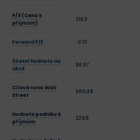
P/S (Cena k
316,3
příjmům)
Forward P/E
-270
Účetní hodnota na
$6,97
akcii
Cílová cena Wall
$80,48
Street
Hodnota podniku k
229,8
příjmům