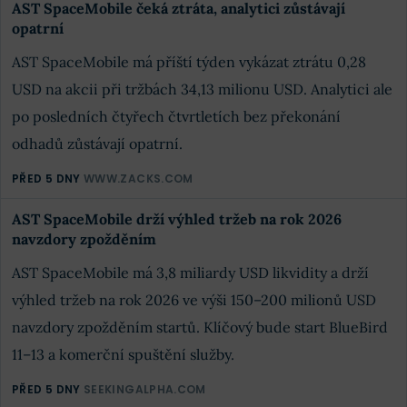
AST SpaceMobile čeká ztráta, analytici zůstávají
opatrní
AST SpaceMobile má příští týden vykázat ztrátu 0,28
USD na akcii při tržbách 34,13 milionu USD. Analytici ale
po posledních čtyřech čtvrtletích bez překonání
odhadů zůstávají opatrní.
PŘED 5 DNY
WWW.ZACKS.COM
AST SpaceMobile drží výhled tržeb na rok 2026
navzdory zpožděním
AST SpaceMobile má 3,8 miliardy USD likvidity a drží
výhled tržeb na rok 2026 ve výši 150–200 milionů USD
navzdory zpožděním startů. Klíčový bude start BlueBird
11–13 a komerční spuštění služby.
PŘED 5 DNY
SEEKINGALPHA.COM