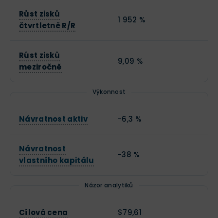
Růst zisků
1 952 %
čtvrtletně R/R
Růst zisků
9,09 %
meziročně
Výkonnost
Návratnost aktiv
-6,3 %
Návratnost
-38 %
vlastního kapitálu
Názor analytiků
Cílová cena
$79,61