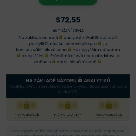
$72,55
AKTUÁLNÍ CENA
Na základě odhadů
analytiků z Wall Street, kteří
poskytli 12měsíční cenové cíle pro
, je
konsenzuální cílová cena
– s nejvyšším odhadem
a nejnižším
. Průměrná cílová cena představuje
změnu o
oproti aktuální ceně
.
NA ZÁKLADĚ NÁZORU
ANALYTIKŮ
Analytici z Wall Street, kteří nedávno vydali doporučení ohledně
akcií ASTS.
XXX
XXX
XXX
NÍZKÝ CENOVÝ CÍL
PRŮM. CÍLOVÁ CENA
VYSOKÝ CENOVÝ CÍL
Váš kapitál může být ohrožen • Uvedená cena a graf jsou
pouze informativní. Negarantujeme žádné výnosy a