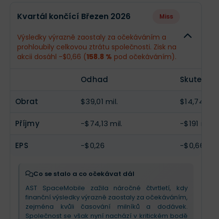
Odhad
Skuteč
Kvartál končící Březen 2026
Miss
Obrat
$34,98 mil.
--
Výsledky výrazně zaostaly za očekáváním a
prohloubily celkovou ztrátu společnosti. Zisk na
Příjmy
-$91,57 mil.
--
akcii dosáhl -$0,66 (
158.8 %
pod očekáváním).
EPS
-$0,32
--
Odhad
Skutečno
Obrat
$39,01 mil.
$14,74 mil.
Příjmy
-$74,13 mil.
-$191 mil.
EPS
-$0,26
-$0,66
Co se stalo a co očekávat dál
AST SpaceMobile zažila náročné čtvrtletí, kdy
finanční výsledky výrazně zaostaly za očekáváním,
zejména kvůli časování milníků a dodávek.
Společnost se však nyní nachází v kritickém bodě