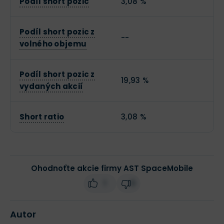
Podíl short pozic
3,08 %
Podíl short pozic z
--
volného objemu
Podíl short pozic z
19,93 %
vydaných akcií
Short ratio
3,08 %
Ohodnoťte akcie firmy AST SpaceMobile
1
0
Autor