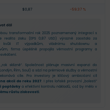
$0,87
-59.37 %
vat dál
ebou transformační rok 2025 poznamenaný integrací s
ože realita zisku (EPS 0,87 USD) výrazně zaostala za
 kvůli IT výpadkům, vládnímu shutdownu a
ům, firma úspěšně propojila věrnostní programy a
osvědčení.
rok sklizně“. Společnost plánuje masivní expanzi do
ondýn, Řím, Soul) a sází na prémiové služby a věrnostní
konává cíle. Pro investory je klíčový ambiciózní cíl
na akcii do roku 2027
. I přes loňské provozní „bolesti“
ní poptávky
a efektivní kontrolu nákladů, což by mělo v
ému růstu ziskovosti
.