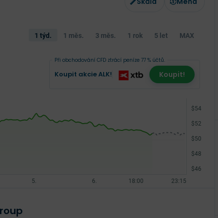
Škála
Měna
1 týd.
1 měs.
3 měs.
1 rok
5 let
MAX
Při obchodování CFD ztrácí peníze 77 % účtů.
Koupit akcie ALK!
Koupit!
Group