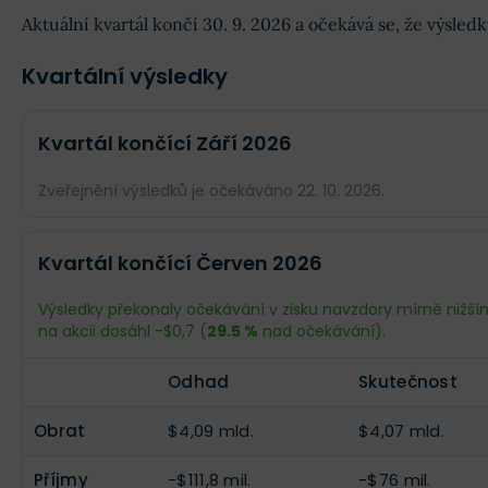
Aktuální kvartál končí 30. 9. 2026 a očekává se, že výsle
Kvartální výsledky
Kvartál končící Září 2026
Zveřejnění výsledků je očekáváno 22. 10. 2026.
Odhad
Skutečnost
Kvartál končící Červen 2026
Obrat
$4,3 mld.
--
Výsledky překonaly očekávání v zisku navzdory mírně nižší
na akcii dosáhl -$0,7 (
29.5 %
nad očekávání).
Příjmy
$91,98 mil.
--
Odhad
Skutečnost
EPS
$0,82
--
Obrat
$4,09 mld.
$4,07 mld.
Příjmy
-$111,8 mil.
-$76 mil.