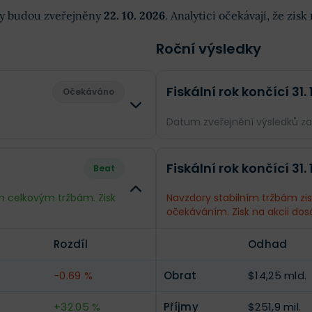
dky budou zveřejněny
22. 10. 2026
. Analytici očekávají, že zis
Roční výsledky
Fiskální rok končící 31.
Očekáváno
Datum zveřejnění výsledků z
Rozdíl
Odhad
Fiskální rok končící 31.
Beat
--
Obrat
$15,8 mld.
m celkovým tržbám. Zisk
Navzdory stabilním tržbám zi
očekáváním. Zisk na akcii dos
--
Příjmy
-$164,9 mil.
Rozdíl
Odhad
--
EPS
-$0,99
-0.69 %
Obrat
$14,25 mld.
+32.05 %
Příjmy
$251,9 mil.