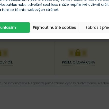
 Nesouhlas nebo odvolání souhlasu může nepříznivě ovlivnit urči
 a funkce těchto webových stránek.
ouhlasím
Přijmout nutné cookies
Zobrazit př
25
XX
XXX
OVÝ CÍL
PRŮM. CÍLOVÁ CENA
pouze informativní. Negarantujeme žádné výnosy a informace uvedené 