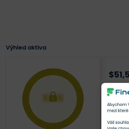
Výhled aktiva
$51,
AKTUÁLNÍ
XXX
Abychom Vá
mezi které 
Váš souhla
Vaše chov