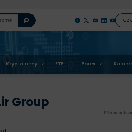
CZ
Kryptoměny
ETF
Forex
Komod
ir Group
Při obchodová
upit