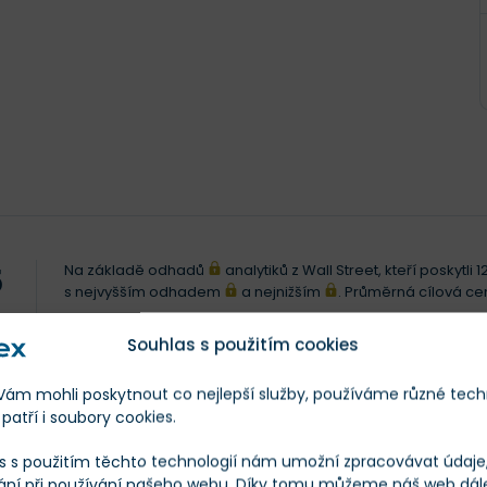
Na základě odhadů
analytiků z Wall Street, kteří poskytl
5
s nejvyšším odhadem
a nejnižším
. Průměrná cílová c
 CENA
Souhlas s použitím cookies
Posl. 12 měs.
m mohli poskytnout co nejlepší služby, používáme různé tech
patří i soubory cookies.
s s použitím těchto technologií nám umožní zpracovávat údaje, 
ání při používání našeho webu. Díky tomu můžeme náš web dál