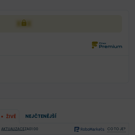
XXX
NEJČTENĚJŠÍ
ŽIVĚ
AKTUALIZACE
ZA
01:00
CO TO JE?