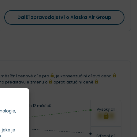
Další zpravodajství o Alaska Air Group
i 12měsíční cenové cíle pro
, je konsenzuální cílová cena
–
ena představuje změnu o
oproti aktuální ceně
.
Následujících 12 měsíců
Vysoký cíl
nologie,
XXX
jako je
e
Střední cíl