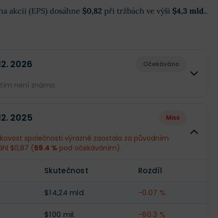
k na akcii (EPS) dosáhne
$0,82
při tržbách ve výši
$4,3 mld.
.
 12. 2026
Očekáváno
atím není známo.
Skutečnost
Rozdíl
 12. 2025
Miss
--
--
skovost společnosti výrazně zaostala za původním
áhl $0,87 (
59.4 %
pod očekáváním).
--
--
Skutečnost
Rozdíl
--
--
$14,24 mld.
-0.07 %
$100 mil.
-60.3 %