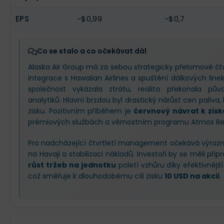
EPS
-$0,99
-$0,7
Co se stalo a co očekávat dál
Alaska Air Group má za sebou strategicky přelomové čt
integrace s Hawaiian Airlines a spuštění dálkových line
společnost vykázala ztrátu, realita překonala pův
analytiků. Hlavní brzdou byl drastický nárůst cen paliva,
zisku. Pozitivním příběhem je
červnový návrat k zisk
prémiových službách a věrnostním programu Atmos Re
Pro nadcházející čtvrtletí management očekává výrazné
na Havaji a stabilizaci nákladů. Investoři by se měli připr
růst tržeb na jednotku
poletí vzhůru díky efektivnější
což směřuje k dlouhodobému cíli zisku
10 USD na akcii
.