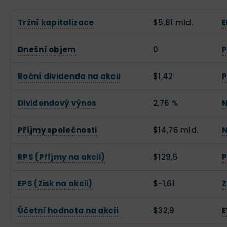
Tržní kapitalizace
$5,81 mld.
E
Dnešní objem
0
P
Roční dividenda na akcii
$1,42
P
Dividendový výnos
2,76 %
N
Příjmy společnosti
$14,76 mld.
N
RPS (Příjmy na akcii)
$129,5
P
EPS (Zisk na akcii)
$-1,61
Z
Účetní hodnota na akcii
$32,9
E