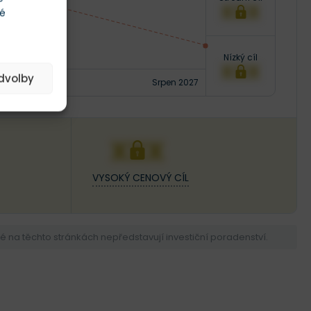
XXX
té
Nízký cíl
XXX
edvolby
Srpen 2027
XXX
VYSOKÝ CENOVÝ CÍL
na těchto stránkách nepředstavují investiční poradenství.