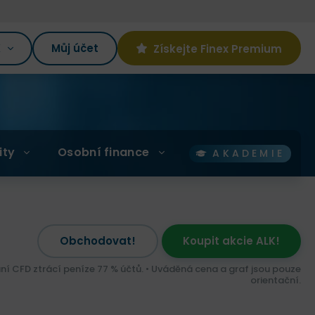
K
Můj účet
Získejte Finex Premium
ity
Osobní finance
AKADEMIE
Obchodovat!
Koupit akcie ALK!
ní CFD ztrácí peníze 77 % účtů. • Uváděná cena a graf jsou pouze
orientační.