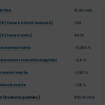
BITDA
$1,43 mld.
/B (Cena k účetní hodnotě)
1,58
/E (Cena k zisku)
94,14
ávratnost aktiv
-0,094 %
ávratnost vlastního kapitálu
-4,6 %
rovozní marže
-2,93 %
isková marže
-1,18 %
V (Hodnota podniku)
$10,76 mld.