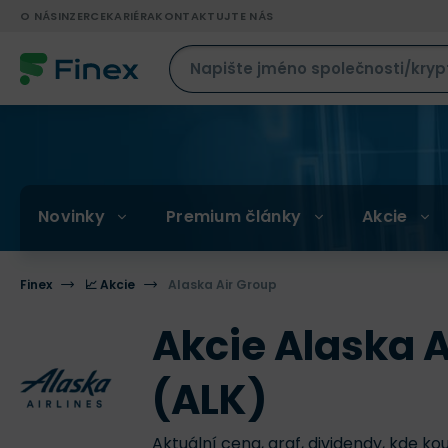
O NÁS
INZERCE
KARIÉRA
KONTAKTUJTE NÁS
Novinky
Premium články
Akcie
Finex
📈 Akcie
Alaska Air Group
Akcie Alaska A
(ALK)
Aktuální cena, graf, dividendy, kde ko