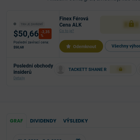
Finex Férová
XXX
Cena ALK
TRH JE ZAVŘENÝ
Co to je?
$50,66
-2,35
%
Poslední zavírací cena:
Všechny výhod
Odemknout
$50,68
Poslední obchody
TACKETT SHANE R
XXX
insiderů
Detaily
GRAF
DIVIDENDY
VÝSLEDKY