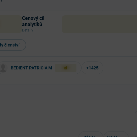
Cenový cíl
analytiků
Detaily
y členství
BEDIENT PATRICIA M
+1425
XXX