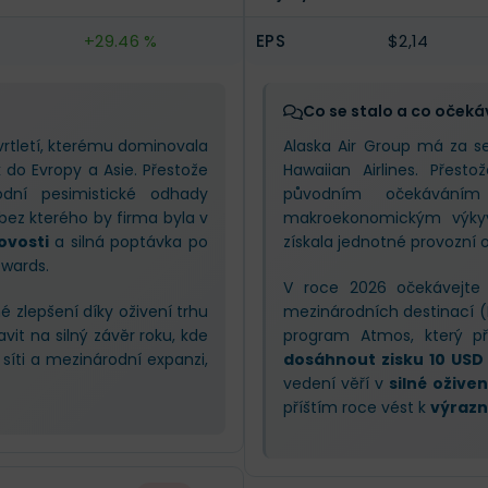
+29.46 %
EPS
$2,14
Co se stalo a co očeká
vrtletí, kterému dominovala
Alaska Air Group má za s
k do Evropy a Asie. Přestože
Hawaiian Airlines. Přest
odní pesimistické odhady
původním očekáváním
 bez kterého by firma byla v
makroekonomickým výkyv
ovosti
a silná poptávka po
získala jednotné provozní 
wards.
V roce 2026 očekávejte „
 zlepšení díky oživení trhu
mezinárodních destinací (L
avit na silný závěr roku, kde
program Atmos, který pře
 síti a mezinárodní expanzi,
dosáhnout zisku 10 USD 
vedení věří v
silné ožive
příštím roce vést k
výrazn