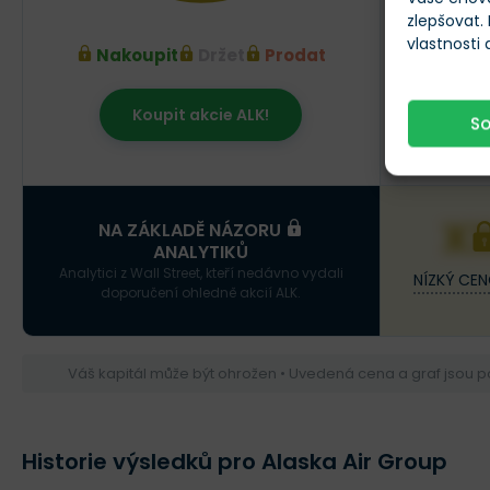
zlepšovat.
vlastnosti
Nakoupit
Držet
Prodat
Koupit akcie ALK!
S
Srpen 20
X
NA ZÁKLADĚ NÁZORU
ANALYTIKŮ
Analytici z Wall Street, kteří nedávno vydali
NÍZKÝ CEN
doporučení ohledně akcií ALK.
Váš kapitál může být ohrožen • Uvedená cena a graf jsou 
Historie výsledků pro Alaska Air Group